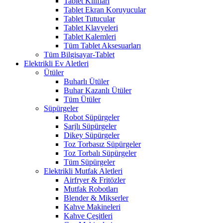
Tablet Kılıfları
Tablet Ekran Koruyucular
Tablet Tutucular
Tablet Klavyeleri
Tablet Kalemleri
Tüm Tablet Aksesuarları
Tüm Bilgisayar-Tablet
Elektrikli Ev Aletleri
Ütüler
Buharlı Ütüler
Buhar Kazanlı Ütüler
Tüm Ütüler
Süpürgeler
Robot Süpürgeler
Şarjlı Süpürgeler
Dikey Süpürgeler
Toz Torbasız Süpürgeler
Toz Torbalı Süpürgeler
Tüm Süpürgeler
Elektrikli Mutfak Aletleri
Airfryer & Fritözler
Mutfak Robotları
Blender & Mikserler
Kahve Makineleri
Kahve Çeşitleri