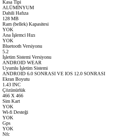
Kasa Tipi
ALÜMİNYUM
Dahili Hafıza
128 MB
Ram (bellek) Kapasitesi
YOK
Ana İşlemci Hızı
YOK
Bluetooth Versiyonu
5.2
İşletim Sistemi Versiyonu
ANDROID WEAR
Uyumlu İşletim Sistemi
ANDROID 6.0 SONRASI VE IOS 12.0 SONRASI
Ekran Boyutu
1.43 INC
Çözünürlük
466 X 466
Sim Kart
YOK
Wi-fi Desteği
YOK
Gps
YOK
Nfc