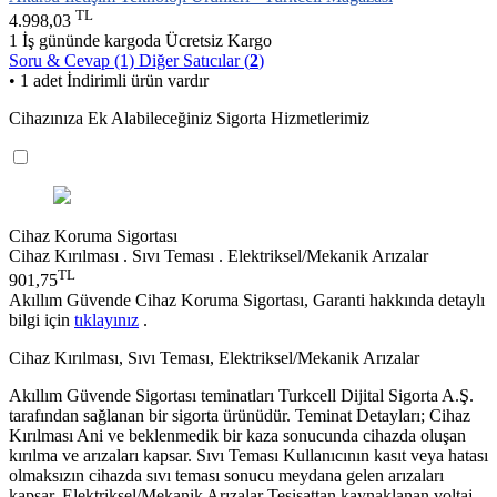
TL
4.998,03
1 İş gününde kargoda
Ücretsiz Kargo
Soru & Cevap (1)
Diğer Satıcılar (
2
)
• 1 adet İndirimli ürün vardır
Cihazınıza Ek Alabileceğiniz Sigorta Hizmetlerimiz
Cihaz Koruma Sigortası
Cihaz Kırılması . Sıvı Teması . Elektriksel/Mekanik Arızalar
TL
901,75
Akıllım Güvende Cihaz Koruma Sigortası, Garanti hakkında detaylı
bilgi için
tıklayınız
.
Cihaz Kırılması, Sıvı Teması, Elektriksel/Mekanik Arızalar
Akıllım Güvende Sigortası teminatları Turkcell Dijital Sigorta A.Ş.
tarafından sağlanan bir sigorta ürünüdür. Teminat Detayları; Cihaz
Kırılması Ani ve beklenmedik bir kaza sonucunda cihazda oluşan
kırılma ve arızaları kapsar. Sıvı Teması Kullanıcının kasıt veya hatası
olmaksızın cihazda sıvı teması sonucu meydana gelen arızaları
kapsar. Elektriksel/Mekanik Arızalar Tesisattan kaynaklanan voltaj