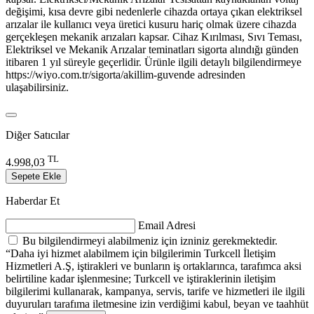
değişimi, kısa devre gibi nedenlerle cihazda ortaya çıkan elektriksel
arızalar ile kullanıcı veya üretici kusuru hariç olmak üzere cihazda
gerçekleşen mekanik arızaları kapsar. Cihaz Kırılması, Sıvı Teması,
Elektriksel ve Mekanik Arızalar teminatları sigorta alındığı günden
itibaren 1 yıl süreyle geçerlidir. Ürünle ilgili detaylı bilgilendirmeye
https://wiyo.com.tr/sigorta/akillim-guvende adresinden
ulaşabilirsiniz.
Diğer Satıcılar
TL
4.998,03
Sepete Ekle
Haberdar Et
Email Adresi
Bu bilgilendirmeyi alabilmeniz için izniniz gerekmektedir.
“Daha iyi hizmet alabilmem için bilgilerimin Turkcell İletişim
Hizmetleri A.Ş, iştirakleri ve bunların iş ortaklarınca, tarafımca aksi
belirtiline kadar işlenmesine; Turkcell ve iştiraklerinin iletişim
bilgilerimi kullanarak, kampanya, servis, tarife ve hizmetleri ile ilgili
duyuruları tarafıma iletmesine izin verdiğimi kabul, beyan ve taahhüt