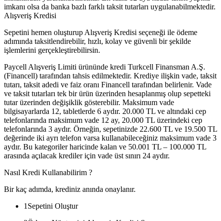
imkanı olsa da banka bazlı farklı taksit tutarları uygulanabilmektedir.
Alışveriş Kredisi
Sepetini hemen oluşturup Alışveriş Kredisi seçeneği ile ödeme
adımında taksitlendirebilir, hızlı, kolay ve güvenli bir şekilde
işlemlerini gerçekleştirebilirsin.
Paycell Alışveriş Limiti ürününde kredi Turkcell Finansman A.Ş.
(Financell) tarafından tahsis edilmektedir. Krediye ilişkin vade, taksit
tutarı, taksit adedi ve faiz oranı Financell tarafından belirlenir. Vade
ve taksit tutarları tek bir ürün üzerinden hesaplanmış olup sepetteki
tutar üzerinden değişiklik gösterebilir. Maksimum vade
bilgisayarlarda 12, tabletlerde 6 aydır. 20.000 TL ve altındaki cep
telefonlarında maksimum vade 12 ay, 20.000 TL üzerindeki cep
telefonlarında 3 aydır. Örneğin, sepetinizde 22.600 TL ve 19.500 TL
değerinde iki ayrı telefon varsa kullanabileceğiniz maksimum vade 3
aydır. Bu kategoriler haricinde kalan ve 50.001 TL – 100.000 TL
arasında açılacak krediler için vade üst sınırı 24 aydır.
Nasıl Kredi Kullanabilirim ?
Bir kaç adımda, krediniz anında onaylanır.
1
Sepetini Oluştur