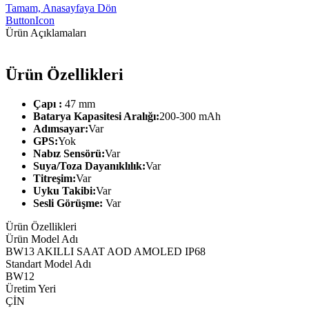
Tamam, Anasayfaya Dön
ButtonIcon
Ürün Açıklamaları
Ürün Özellikleri
Çapı :
47 mm
Batarya Kapasitesi Aralığı:
200-300 mAh
Adımsayar:
Var
GPS:
Yok
Nabız Sensörü:
Var
Suya/Toza Dayanıklılık:
Var
Titreşim:
Var
Uyku Takibi:
Var
Sesli Görüşme:
Var
Ürün Özellikleri
Ürün Model Adı
BW13 AKILLI SAAT AOD AMOLED IP68
Standart Model Adı
BW12
Üretim Yeri
ÇİN