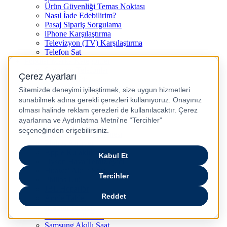
Ürün Güvenliği Temas Noktası
Nasıl İade Edebilirim?
Pasaj Sipariş Sorgulama
iPhone Karşılaştırma
Televizyon (TV) Karşılaştırma
Telefon Sat
Popüler Marka Kategoriler
Samsung Telefonlar
JBL Kulaklık
Philips Kahve Makinesi
Samsung Tablet
Dyson Saç Düzleştirici
Philips Dikey Süpürge
Philips Süpürge
Karaca Kahve Makinesi
Philips Airfryer
Apple Kulaklık
Dyson Hava Temizleyici
Huawei Akıllı Saat
Philips Ütü
JBL Hoparlör
Apple Tablet
Xiaomi Telefon
Xiaomi Akıllı Saat
Samsung Akıllı Saat