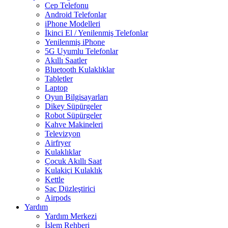
Cep Telefonu
Android Telefonlar
iPhone Modelleri
İkinci El / Yenilenmiş Telefonlar
Yenilenmiş iPhone
5G Uyumlu Telefonlar
Akıllı Saatler
Bluetooth Kulaklıklar
Tabletler
Laptop
Oyun Bilgisayarları
Dikey Süpürgeler
Robot Süpürgeler
Kahve Makineleri
Televizyon
Airfryer
Kulaklıklar
Çocuk Akıllı Saat
Kulakiçi Kulaklık
Kettle
Saç Düzleştirici
Airpods
Yardım
Yardım Merkezi
İşlem Rehberi