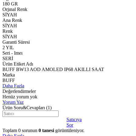
180 GR
Orjınal Renk
SİYAH
Ana Renk
SİYAH
Renk
SİYAH
Garanti Süresi
2 YIL
Seri - Imeı
SERİ
Ürün Etiket Adı
BUFF BW13 AOD AMOLED IP68 AKILLI SAAT
Marka
BUFF
Daha Fazla
Değerlendirmeler
Henüz yorum yok
Yorum Yaz
Ürün Soru&Cevapları
(1)
Satıcıya
Sor
Toplam
0
sorunun
0
tanesi
görüntüleniyor.
Daha Fazla