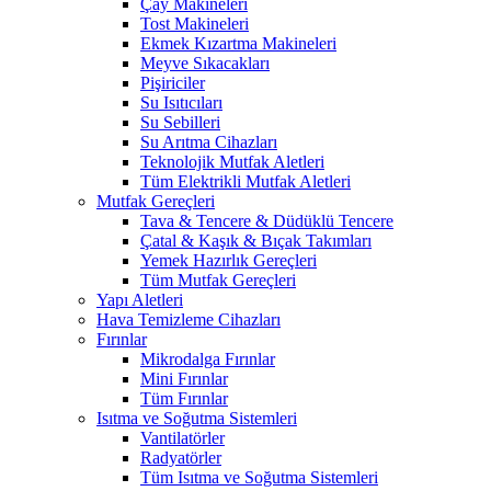
Çay Makineleri
Tost Makineleri
Ekmek Kızartma Makineleri
Meyve Sıkacakları
Pişiriciler
Su Isıtıcıları
Su Sebilleri
Su Arıtma Cihazları
Teknolojik Mutfak Aletleri
Tüm Elektrikli Mutfak Aletleri
Mutfak Gereçleri
Tava & Tencere & Düdüklü Tencere
Çatal & Kaşık & Bıçak Takımları
Yemek Hazırlık Gereçleri
Tüm Mutfak Gereçleri
Yapı Aletleri
Hava Temizleme Cihazları
Fırınlar
Mikrodalga Fırınlar
Mini Fırınlar
Tüm Fırınlar
Isıtma ve Soğutma Sistemleri
Vantilatörler
Radyatörler
Tüm Isıtma ve Soğutma Sistemleri