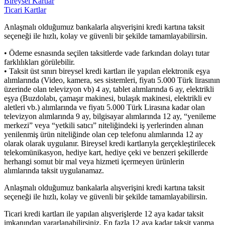
Bireysel Kartlar
Ticari Kartlar
Anlaşmalı olduğumuz bankalarla alışverişini kredi kartına taksit
seçeneği ile hızlı, kolay ve güvenli bir şekilde tamamlayabilirsin.
• Ödeme esnasında seçilen taksitlerde vade farkından dolayı tutar
farklılıkları görülebilir.
• Taksit üst sınırı bireysel kredi kartları ile yapılan elektronik eşya
alımlarında (Video, kamera, ses sistemleri, fiyatı 5.000 Türk lirasının
üzerinde olan televizyon vb) 4 ay, tablet alımlarında 6 ay, elektrikli
eşya (Buzdolabı, çamaşır makinesi, bulaşık makinesi, elektrikli ev
aletleri vb.) alımlarında ve fiyatı 5.000 Türk Lirasına kadar olan
televizyon alımlarında 9 ay, bilgisayar alımlarında 12 ay, “yenileme
merkezi” veya “yetkili satıcı” niteliğindeki iş yerlerinden alınan
yenilenmiş ürün niteliğinde olan cep telefonu alımlarında 12 ay
olarak olarak uygulanır. Bireysel kredi kartlarıyla gerçekleştirilecek
telekomünikasyon, hediye kart, hediye çeki ve benzeri şekillerde
herhangi somut bir mal veya hizmeti içermeyen ürünlerin
alımlarında taksit uygulanamaz.
Anlaşmalı olduğumuz bankalarla alışverişini kredi kartına taksit
seçeneği ile hızlı, kolay ve güvenli bir şekilde tamamlayabilirsin.
Ticari kredi kartları ile yapılan alışverişlerde 12 aya kadar taksit
imkanından yararlanabilirsiniz. En fazla 12 aya kadar taksit yapma