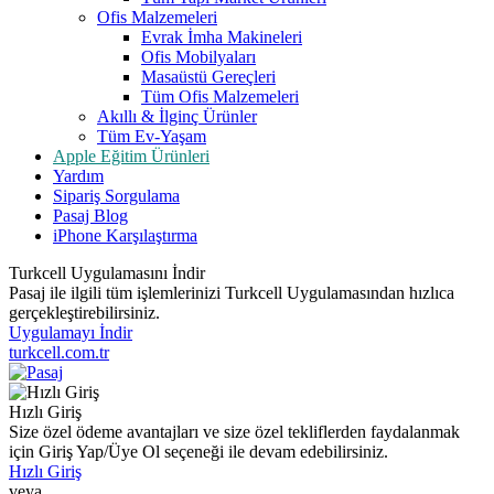
Ofis Malzemeleri
Evrak İmha Makineleri
Ofis Mobilyaları
Masaüstü Gereçleri
Tüm Ofis Malzemeleri
Akıllı & İlginç Ürünler
Tüm Ev-Yaşam
Apple Eğitim Ürünleri
Yardım
Sipariş Sorgulama
Pasaj Blog
iPhone Karşılaştırma
Turkcell Uygulamasını İndir
Pasaj ile ilgili tüm işlemlerinizi Turkcell Uygulamasından hızlıca
gerçekleştirebilirsiniz.
Uygulamayı İndir
turkcell.com.tr
Hızlı Giriş
Size özel ödeme avantajları ve size özel tekliflerden faydalanmak
için Giriş Yap/Üye Ol seçeneği ile devam edebilirsiniz.
Hızlı Giriş
veya