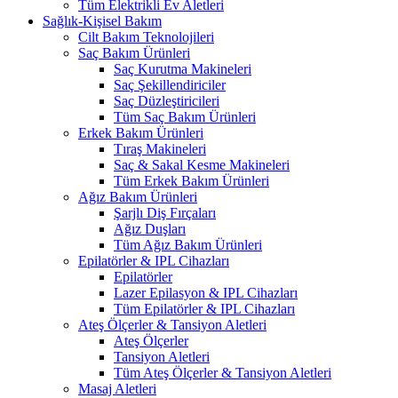
Tüm Elektrikli Ev Aletleri
Sağlık-Kişisel Bakım
Cilt Bakım Teknolojileri
Saç Bakım Ürünleri
Saç Kurutma Makineleri
Saç Şekillendiriciler
Saç Düzleştiricileri
Tüm Saç Bakım Ürünleri
Erkek Bakım Ürünleri
Tıraş Makineleri
Saç & Sakal Kesme Makineleri
Tüm Erkek Bakım Ürünleri
Ağız Bakım Ürünleri
Şarjlı Diş Fırçaları
Ağız Duşları
Tüm Ağız Bakım Ürünleri
Epilatörler & IPL Cihazları
Epilatörler
Lazer Epilasyon & IPL Cihazları
Tüm Epilatörler & IPL Cihazları
Ateş Ölçerler & Tansiyon Aletleri
Ateş Ölçerler
Tansiyon Aletleri
Tüm Ateş Ölçerler & Tansiyon Aletleri
Masaj Aletleri