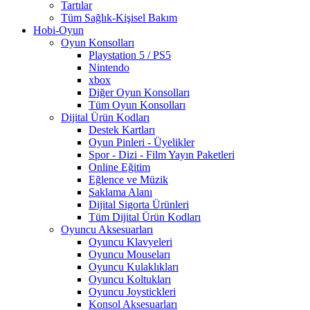
Tartılar
Tüm Sağlık-Kişisel Bakım
Hobi-Oyun
Oyun Konsolları
Playstation 5 / PS5
Nintendo
xbox
Diğer Oyun Konsolları
Tüm Oyun Konsolları
Dijital Ürün Kodları
Destek Kartları
Oyun Pinleri - Üyelikler
Spor - Dizi - Film Yayın Paketleri
Online Eğitim
Eğlence ve Müzik
Saklama Alanı
Dijital Sigorta Ürünleri
Tüm Dijital Ürün Kodları
Oyuncu Aksesuarları
Oyuncu Klavyeleri
Oyuncu Mouseları
Oyuncu Kulaklıkları
Oyuncu Koltukları
Oyuncu Joystickleri
Konsol Aksesuarları