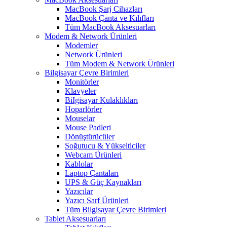
MacBook Şarj Cihazları
MacBook Çanta ve Kılıfları
Tüm MacBook Aksesuarları
Modem & Network Ürünleri
Modemler
Network Ürünleri
Tüm Modem & Network Ürünleri
Bilgisayar Çevre Birimleri
Monitörler
Klavyeler
BiIgisayar Kulaklıkları
Hoparlörler
Mouselar
Mouse Padleri
Dönüştürücüler
Soğutucu & Yükselticiler
Webcam Ürünleri
Kablolar
Laptop Çantaları
UPS & Güç Kaynakları
Yazıcılar
Yazıcı Sarf Ürünleri
Tüm Bilgisayar Çevre Birimleri
Tablet Aksesuarları