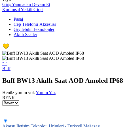
Giriş Yapmadan Devam Et
Kurumsal Yetkili Girişi
Pasaj
Cep Telefonu-Aksesuar
Giyilebilir Teknolojiler
Akıllı Saatler
"
"
Buff
Buff BW13 Akıllı Saat AOD Amoled IP68
Henüz yorum yok
Yorum Yaz
RENK
Akarsu İletişim Teknoloji Ürünleri - Turkcell Mağazası