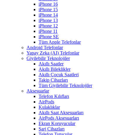
iPhone 16
iPhone 15
iPhone 14
iPhone 13
iPhone 12
iPhone 11
iPhone SE
Tüm Apple Telefonlar
Android Telefonlar
Yapay Zeka (AI) Telefonlar
Giyilebilir Teknolojiler
Akıllı Saatler
Akıllı Bileklikler
Akıllı Çocuk Saatleri
Takip Cihazları
Tüm Giyilebilir Teknolojiler
Aksesuarlar
Telefon Kılıfları
AirPods
Kulaklıklar
Akıllı Saat Aksesuarları
AirPods Aksesuarları
Ekran Koruyucular
Şarj Cihazları
Telefon Tutucular