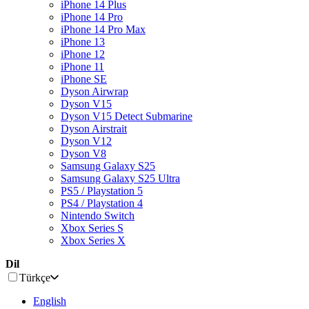
iPhone 14 Plus
iPhone 14 Pro
iPhone 14 Pro Max
iPhone 13
iPhone 12
iPhone 11
iPhone SE
Dyson Airwrap
Dyson V15
Dyson V15 Detect Submarine
Dyson Airstrait
Dyson V12
Dyson V8
Samsung Galaxy S25
Samsung Galaxy S25 Ultra
PS5 / Playstation 5
PS4 / Playstation 4
Nintendo Switch
Xbox Series S
Xbox Series X
Dil
Türkçe
English