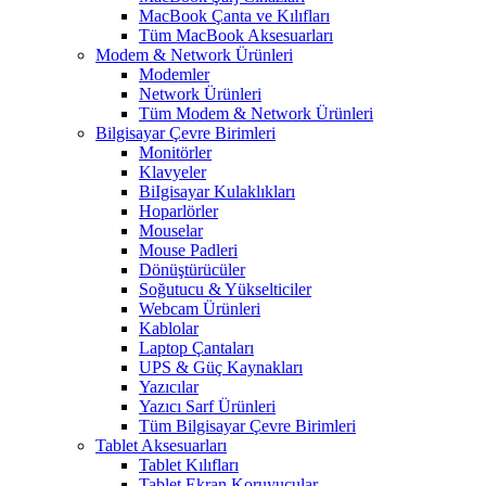
MacBook Çanta ve Kılıfları
Tüm MacBook Aksesuarları
Modem & Network Ürünleri
Modemler
Network Ürünleri
Tüm Modem & Network Ürünleri
Bilgisayar Çevre Birimleri
Monitörler
Klavyeler
BiIgisayar Kulaklıkları
Hoparlörler
Mouselar
Mouse Padleri
Dönüştürücüler
Soğutucu & Yükselticiler
Webcam Ürünleri
Kablolar
Laptop Çantaları
UPS & Güç Kaynakları
Yazıcılar
Yazıcı Sarf Ürünleri
Tüm Bilgisayar Çevre Birimleri
Tablet Aksesuarları
Tablet Kılıfları
Tablet Ekran Koruyucular