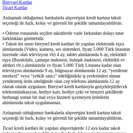
Bireysel Kartlar
Ticari Kartlar
Anlaşmalı olduğumuz bankalarla alışverişini kredi kartına taksit
seçeneği ile hızlı, kolay ve güvenli bir şekilde tamamlayabilirsin.
• Ödeme esnasında seçilen taksitlerde vade farkından dolayı tutar
farklılıkları görülebilir.
• Taksit üst sınırı bireysel kredi kartları ile yapılan elektronik eşya
alımlarında (Video, kamera, ses sistemleri, fiyatı 5.000 Türk lirasının
üzerinde olan televizyon vb) 4 ay, tablet alımlarında 6 ay, elektrikli
eşya (Buzdolabı, çamaşır makinesi, bulaşık makinesi, elektrikli ev
aletleri vb.) alımlarında ve fiyatı 5.000 Türk Lirasına kadar olan
televizyon alımlarında 9 ay, bilgisayar alımlarında 12 ay, “yenileme
merkezi” veya “yetkili satıcı” niteliğindeki iş yerlerinden alınan
yenilenmiş ürün niteliğinde olan cep telefonu alımlarında 12 ay
olarak olarak uygulanır. Bireysel kredi kartlarıyla gerçekleştirilecek
telekomünikasyon, hediye kart, hediye çeki ve benzeri şekillerde
herhangi somut bir mal veya hizmeti içermeyen ürünlerin
alımlarında taksit uygulanamaz.
Anlaşmalı olduğumuz bankalarla alışverişini kredi kartına taksit
seçeneği ile hızlı, kolay ve güvenli bir şekilde tamamlayabilirsin.
Ticari kredi kartları ile yapılan alışverişlerde 12 aya kadar taksit