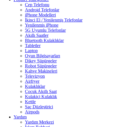
Cep Telefonu
Android Telefonlar
iPhone Modelleri
İkinci El / Yenilenmiş Telefonlar
Yenilenmiş iPhone
5G Uyumlu Telefonlar
Akıllı Saatler
Bluetooth Kulaklıklar
Tabletler
Laptop
Oyun Bilgisayarları
Dikey Süpürgeler
Robot Süpürgeler
Kahve Makineleri
Televizyon
Airfryer
Kulaklıklar
Çocuk Akıllı Saat
Kulakiçi Kulaklık
Kettle
Saç Düzleştirici
Airpods
Yardım
Yardım Merkezi