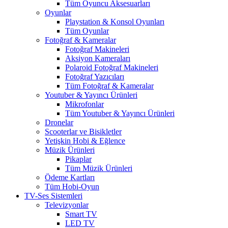
Tüm Oyuncu Aksesuarları
Oyunlar
Playstation & Konsol Oyunları
Tüm Oyunlar
Fotoğraf & Kameralar
Fotoğraf Makineleri
Aksiyon Kameraları
Polaroid Fotoğraf Makineleri
Fotoğraf Yazıcıları
Tüm Fotoğraf & Kameralar
Youtuber & Yayıncı Ürünleri
Mikrofonlar
Tüm Youtuber & Yayıncı Ürünleri
Dronelar
Scooterlar ve Bisikletler
Yetişkin Hobi & Eğlence
Müzik Ürünleri
Pikaplar
Tüm Müzik Ürünleri
Ödeme Kartları
Tüm Hobi-Oyun
TV-Ses Sistemleri
Televizyonlar
Smart TV
LED TV