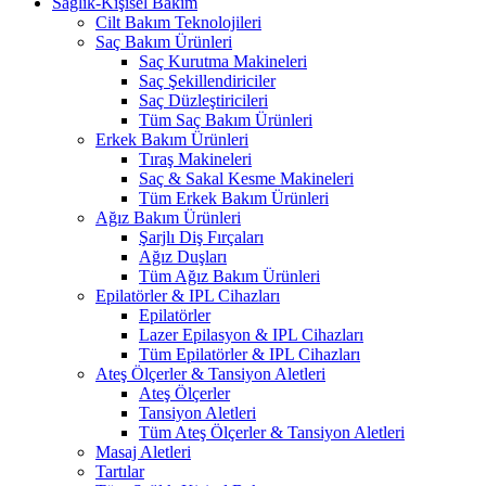
Sağlık-Kişisel Bakım
Cilt Bakım Teknolojileri
Saç Bakım Ürünleri
Saç Kurutma Makineleri
Saç Şekillendiriciler
Saç Düzleştiricileri
Tüm Saç Bakım Ürünleri
Erkek Bakım Ürünleri
Tıraş Makineleri
Saç & Sakal Kesme Makineleri
Tüm Erkek Bakım Ürünleri
Ağız Bakım Ürünleri
Şarjlı Diş Fırçaları
Ağız Duşları
Tüm Ağız Bakım Ürünleri
Epilatörler & IPL Cihazları
Epilatörler
Lazer Epilasyon & IPL Cihazları
Tüm Epilatörler & IPL Cihazları
Ateş Ölçerler & Tansiyon Aletleri
Ateş Ölçerler
Tansiyon Aletleri
Tüm Ateş Ölçerler & Tansiyon Aletleri
Masaj Aletleri
Tartılar