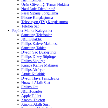
İşlem Rehberi
Ürün Güvenliği Temas Noktası
Nasıl İade Edebilirim?
Pasaj Sipariş Sorgulama
iPhone Karşılaştırma
Televizyon (TV) Karşılaştırma
Telefon Sat
Popüler Marka Kategoriler
Samsung Telefonlar
JBL Kulaklık
Philips Kahve Makinesi
Samsung Tablet
Dyson Saç Düzleştirici
Philips Dikey Süpürge
Philips Süpürge
Karaca Kahve Makinesi
Philips Airfryer
Apple Kulaklık
Dyson Hava Temizleyici
Huawei Akıllı Saat
Philips Ütü
JBL Hoparlör
Apple Tablet
Xiaomi Telefon
Xiaomi Akıllı Saat