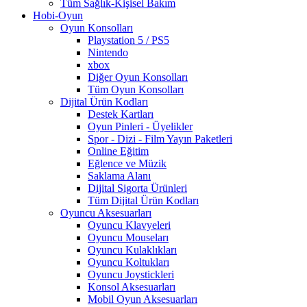
Tüm Sağlık-Kişisel Bakım
Hobi-Oyun
Oyun Konsolları
Playstation 5 / PS5
Nintendo
xbox
Diğer Oyun Konsolları
Tüm Oyun Konsolları
Dijital Ürün Kodları
Destek Kartları
Oyun Pinleri - Üyelikler
Spor - Dizi - Film Yayın Paketleri
Online Eğitim
Eğlence ve Müzik
Saklama Alanı
Dijital Sigorta Ürünleri
Tüm Dijital Ürün Kodları
Oyuncu Aksesuarları
Oyuncu Klavyeleri
Oyuncu Mouseları
Oyuncu Kulaklıkları
Oyuncu Koltukları
Oyuncu Joystickleri
Konsol Aksesuarları
Mobil Oyun Aksesuarları