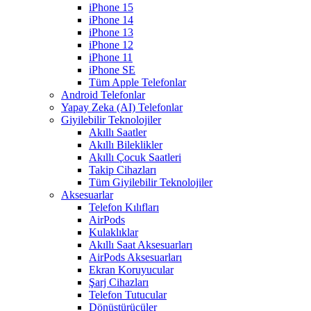
iPhone 15
iPhone 14
iPhone 13
iPhone 12
iPhone 11
iPhone SE
Tüm Apple Telefonlar
Android Telefonlar
Yapay Zeka (AI) Telefonlar
Giyilebilir Teknolojiler
Akıllı Saatler
Akıllı Bileklikler
Akıllı Çocuk Saatleri
Takip Cihazları
Tüm Giyilebilir Teknolojiler
Aksesuarlar
Telefon Kılıfları
AirPods
Kulaklıklar
Akıllı Saat Aksesuarları
AirPods Aksesuarları
Ekran Koruyucular
Şarj Cihazları
Telefon Tutucular
Dönüştürücüler