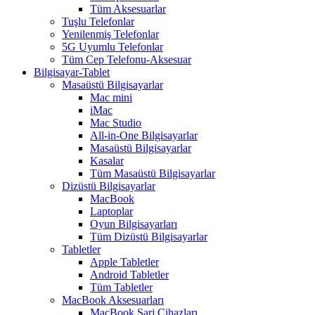
Tüm Aksesuarlar
Tuşlu Telefonlar
Yenilenmiş Telefonlar
5G Uyumlu Telefonlar
Tüm Cep Telefonu-Aksesuar
Bilgisayar-Tablet
Masaüstü Bilgisayarlar
Mac mini
iMac
Mac Studio
All-in-One Bilgisayarlar
Masaüstü Bilgisayarlar
Kasalar
Tüm Masaüstü Bilgisayarlar
Dizüstü Bilgisayarlar
MacBook
Laptoplar
Oyun Bilgisayarları
Tüm Dizüstü Bilgisayarlar
Tabletler
Apple Tabletler
Android Tabletler
Tüm Tabletler
MacBook Aksesuarları
MacBook Şarj Cihazları