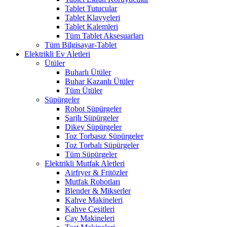
Tablet Tutucular
Tablet Klavyeleri
Tablet Kalemleri
Tüm Tablet Aksesuarları
Tüm Bilgisayar-Tablet
Elektrikli Ev Aletleri
Ütüler
Buharlı Ütüler
Buhar Kazanlı Ütüler
Tüm Ütüler
Süpürgeler
Robot Süpürgeler
Şarjlı Süpürgeler
Dikey Süpürgeler
Toz Torbasız Süpürgeler
Toz Torbalı Süpürgeler
Tüm Süpürgeler
Elektrikli Mutfak Aletleri
Airfryer & Fritözler
Mutfak Robotları
Blender & Mikserler
Kahve Makineleri
Kahve Çeşitleri
Çay Makineleri