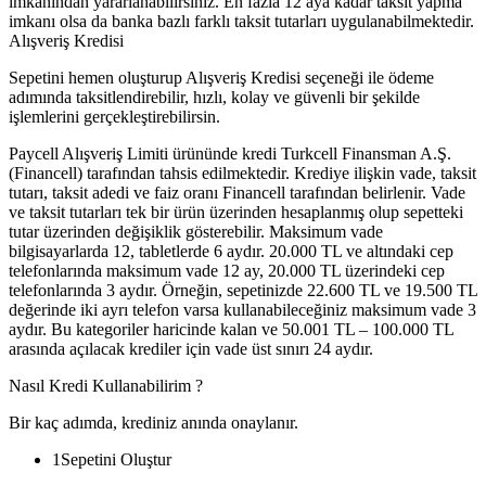
imkanından yararlanabilirsiniz. En fazla 12 aya kadar taksit yapma
imkanı olsa da banka bazlı farklı taksit tutarları uygulanabilmektedir.
Alışveriş Kredisi
Sepetini hemen oluşturup Alışveriş Kredisi seçeneği ile ödeme
adımında taksitlendirebilir, hızlı, kolay ve güvenli bir şekilde
işlemlerini gerçekleştirebilirsin.
Paycell Alışveriş Limiti ürününde kredi Turkcell Finansman A.Ş.
(Financell) tarafından tahsis edilmektedir. Krediye ilişkin vade, taksit
tutarı, taksit adedi ve faiz oranı Financell tarafından belirlenir. Vade
ve taksit tutarları tek bir ürün üzerinden hesaplanmış olup sepetteki
tutar üzerinden değişiklik gösterebilir. Maksimum vade
bilgisayarlarda 12, tabletlerde 6 aydır. 20.000 TL ve altındaki cep
telefonlarında maksimum vade 12 ay, 20.000 TL üzerindeki cep
telefonlarında 3 aydır. Örneğin, sepetinizde 22.600 TL ve 19.500 TL
değerinde iki ayrı telefon varsa kullanabileceğiniz maksimum vade 3
aydır. Bu kategoriler haricinde kalan ve 50.001 TL – 100.000 TL
arasında açılacak krediler için vade üst sınırı 24 aydır.
Nasıl Kredi Kullanabilirim ?
Bir kaç adımda, krediniz anında onaylanır.
1
Sepetini Oluştur