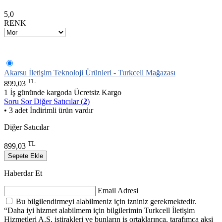
5,0
RENK
Akarsu İletişim Teknoloji Ürünleri - Turkcell Mağazası
TL
899,03
1 İş gününde kargoda
Ücretsiz Kargo
Soru Sor
Diğer Satıcılar (
2
)
• 3 adet İndirimli ürün vardır
Diğer Satıcılar
TL
899,03
Sepete Ekle
Haberdar Et
Email Adresi
Bu bilgilendirmeyi alabilmeniz için izniniz gerekmektedir.
“Daha iyi hizmet alabilmem için bilgilerimin Turkcell İletişim
Hizmetleri A.Ş, iştirakleri ve bunların iş ortaklarınca, tarafımca aksi