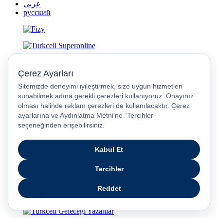
عربى
русский