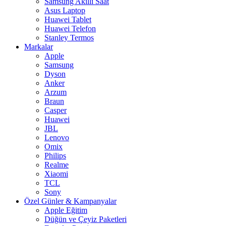
Samsung Akıllı Saat
Asus Laptop
Huawei Tablet
Huawei Telefon
Stanley Termos
Markalar
Apple
Samsung
Dyson
Anker
Arzum
Braun
Casper
Huawei
JBL
Lenovo
Omix
Philips
Realme
Xiaomi
TCL
Sony
Özel Günler & Kampanyalar
Apple Eğitim
Düğün ve Çeyiz Paketleri