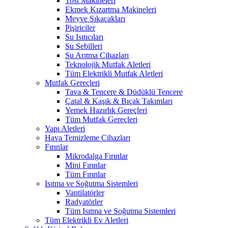
Tost Makineleri
Ekmek Kızartma Makineleri
Meyve Sıkacakları
Pişiriciler
Su Isıtıcıları
Su Sebilleri
Su Arıtma Cihazları
Teknolojik Mutfak Aletleri
Tüm Elektrikli Mutfak Aletleri
Mutfak Gereçleri
Tava & Tencere & Düdüklü Tencere
Çatal & Kaşık & Bıçak Takımları
Yemek Hazırlık Gereçleri
Tüm Mutfak Gereçleri
Yapı Aletleri
Hava Temizleme Cihazları
Fırınlar
Mikrodalga Fırınlar
Mini Fırınlar
Tüm Fırınlar
Isıtma ve Soğutma Sistemleri
Vantilatörler
Radyatörler
Tüm Isıtma ve Soğutma Sistemleri
Tüm Elektrikli Ev Aletleri