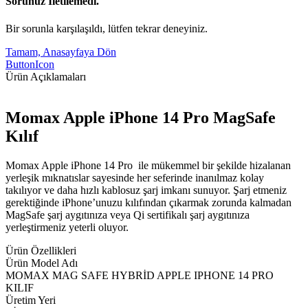
Sorunuz İletilemedi.
Bir sorunla karşılaşıldı, lütfen tekrar deneyiniz.
Tamam, Anasayfaya Dön
ButtonIcon
Ürün Açıklamaları
Momax Apple iPhone 14 Pro MagSafe
Kılıf
Momax Apple iPhone 14 Pro ile mükemmel bir şekilde hizalanan
yerleşik mıknatıslar sayesinde her seferinde inanılmaz kolay
takılıyor ve daha hızlı kablosuz şarj imkanı sunuyor. Şarj etmeniz
gerektiğinde iPhone’unuzu kılıfından çıkarmak zorunda kalmadan
MagSafe şarj aygıtınıza veya Qi sertifikalı şarj aygıtınıza
yerleştirmeniz yeterli oluyor.
Ürün Özellikleri
Ürün Model Adı
MOMAX MAG SAFE HYBRİD APPLE IPHONE 14 PRO
KILIF
Üretim Yeri