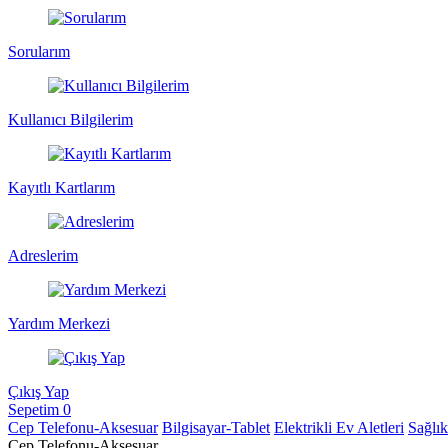
Sorularım
Kullanıcı Bilgilerim
Kayıtlı Kartlarım
Adreslerim
Yardım Merkezi
Çıkış Yap
Sepetim
0
Cep Telefonu-Aksesuar
Bilgisayar-Tablet
Elektrikli Ev Aletleri
Sağlı
Cep Telefonu-Aksesuar