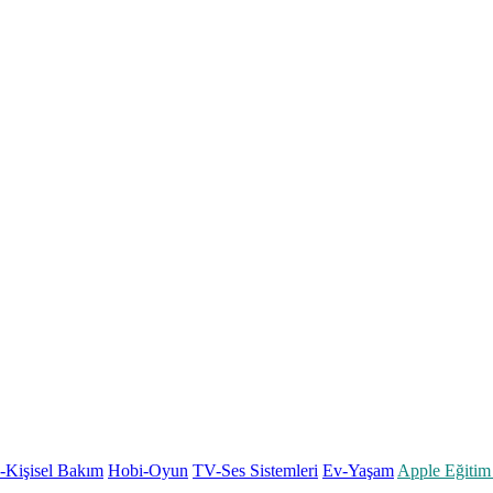
k-Kişisel Bakım
Hobi-Oyun
TV-Ses Sistemleri
Ev-Yaşam
Apple Eğitim