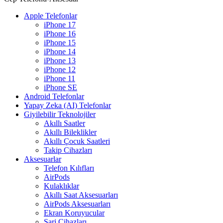
Apple Telefonlar
iPhone 17
iPhone 16
iPhone 15
iPhone 14
iPhone 13
iPhone 12
iPhone 11
iPhone SE
Android Telefonlar
Yapay Zeka (AI) Telefonlar
Giyilebilir Teknolojiler
Akıllı Saatler
Akıllı Bileklikler
Akıllı Çocuk Saatleri
Takip Cihazları
Aksesuarlar
Telefon Kılıfları
AirPods
Kulaklıklar
Akıllı Saat Aksesuarları
AirPods Aksesuarları
Ekran Koruyucular
Şarj Cihazları