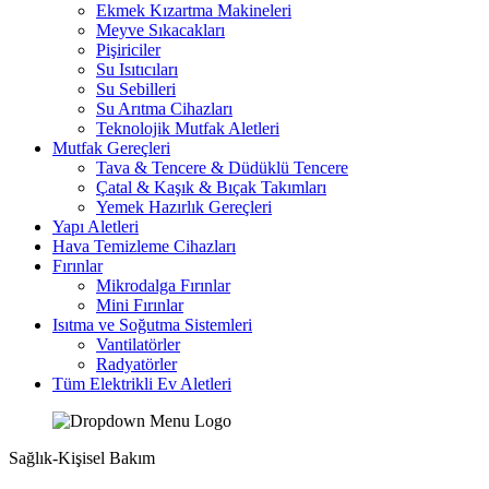
Ekmek Kızartma Makineleri
Meyve Sıkacakları
Pişiriciler
Su Isıtıcıları
Su Sebilleri
Su Arıtma Cihazları
Teknolojik Mutfak Aletleri
Mutfak Gereçleri
Tava & Tencere & Düdüklü Tencere
Çatal & Kaşık & Bıçak Takımları
Yemek Hazırlık Gereçleri
Yapı Aletleri
Hava Temizleme Cihazları
Fırınlar
Mikrodalga Fırınlar
Mini Fırınlar
Isıtma ve Soğutma Sistemleri
Vantilatörler
Radyatörler
Tüm Elektrikli Ev Aletleri
Sağlık-Kişisel Bakım