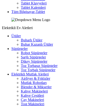
Tablet Klavyeleri
Tablet Kalemleri
Tüm Bilgisayar-Tablet
Elektrikli Ev Aletleri
Ütüler
Buharlı Ütüler
Buhar Kazanlı Ütüler
Süpürgeler
Robot Süpürgeler
Şarjlı Süpürgeler
Dikey Süpürgeler
Toz Torbasız Süpürgeler
Toz Torbalı Süpürgeler
Elektrikli Mutfak Aletleri
Airfryer & Fritözler
Mutfak Robotları
Blender & Mikserler
Kahve Makineleri
Kahve Çeşitleri
Çay Makineleri
Tost Makineleri