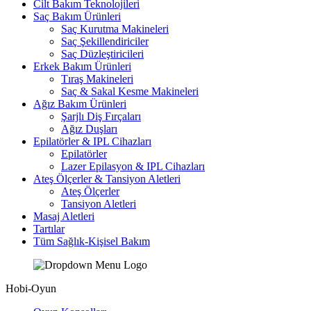
Cilt Bakım Teknolojileri
Saç Bakım Ürünleri
Saç Kurutma Makineleri
Saç Şekillendiriciler
Saç Düzleştiricileri
Erkek Bakım Ürünleri
Tıraş Makineleri
Saç & Sakal Kesme Makineleri
Ağız Bakım Ürünleri
Şarjlı Diş Fırçaları
Ağız Duşları
Epilatörler & IPL Cihazları
Epilatörler
Lazer Epilasyon & IPL Cihazları
Ateş Ölçerler & Tansiyon Aletleri
Ateş Ölçerler
Tansiyon Aletleri
Masaj Aletleri
Tartılar
Tüm Sağlık-Kişisel Bakım
Hobi-Oyun