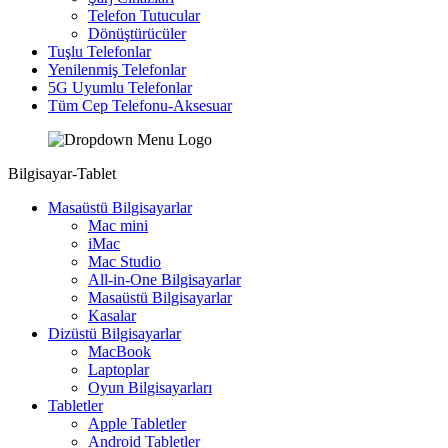
Telefon Tutucular
Dönüştürücüler
Tuşlu Telefonlar
Yenilenmiş Telefonlar
5G Uyumlu Telefonlar
Tüm Cep Telefonu-Aksesuar
Bilgisayar-Tablet
Masaüstü Bilgisayarlar
Mac mini
iMac
Mac Studio
All-in-One Bilgisayarlar
Masaüstü Bilgisayarlar
Kasalar
Dizüstü Bilgisayarlar
MacBook
Laptoplar
Oyun Bilgisayarları
Tabletler
Apple Tabletler
Android Tabletler