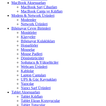
MacBook Aksesuarları
MacBook Şarj Cihazları
MacBook Çanta ve Kılıfları
Modem & Network Ürünleri
Modemler
Network Ürünleri
Bilgisayar Çevre Birimleri
Monitörler
Klavyeler
BiIgisayar Kulaklıkları
Hoparlörler
Mouselar
Mouse Padleri
Dönüştürücüler
Soğutucu & Yükselticiler
Webcam Ürünleri
Kablolar
Laptop Çantaları
UPS & Güç Kaynakları
Yazıcılar
Yazıcı Sarf Ürünleri
Tablet Aksesuarları
Tablet Kılıfları
Tablet Ekran Koruyucular
Tablet Tutucular