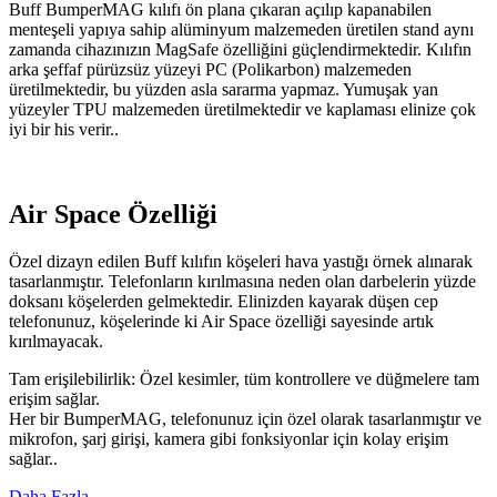
Buff BumperMAG kılıfı ön plana çıkaran açılıp kapanabilen
menteşeli yapıya sahip alüminyum malzemeden üretilen stand aynı
zamanda cihazınızın MagSafe özelliğini güçlendirmektedir. Kılıfın
arka şeffaf pürüzsüz yüzeyi PC (Polikarbon) malzemeden
üretilmektedir, bu yüzden asla sararma yapmaz. Yumuşak yan
yüzeyler TPU malzemeden üretilmektedir ve kaplaması elinize çok
iyi bir his verir..
Air Space Özelliği
Özel dizayn edilen Buff kılıfın köşeleri hava yastığı örnek alınarak
tasarlanmıştır. Telefonların kırılmasına neden olan darbelerin yüzde
doksanı köşelerden gelmektedir. Elinizden kayarak düşen cep
telefonunuz, köşelerinde ki Air Space özelliği sayesinde artık
kırılmayacak.
Tam erişilebilirlik: Özel kesimler, tüm kontrollere ve düğmelere tam
erişim sağlar.
Her bir BumperMAG, telefonunuz için özel olarak tasarlanmıştır ve
mikrofon, şarj girişi, kamera gibi fonksiyonlar için kolay erişim
sağlar..
Daha Fazla