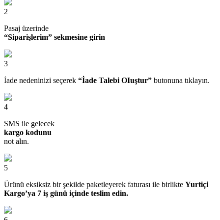
2
Pasaj üzerinde
“Siparişlerim” sekmesine girin
3
İade nedeninizi seçerek
“İade Talebi OIuştur”
butonuna tıklayın.
4
SMS ile gelecek
kargo kodunu
not alın.
5
Ürünü eksiksiz bir şekilde paketleyerek faturası ile birlikte
Yurtiçi
Kargo’ya 7 iş günü içinde teslim edin.
6