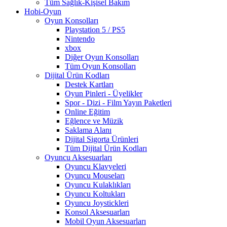
Tüm Sağlık-Kişisel Bakım
Hobi-Oyun
Oyun Konsolları
Playstation 5 / PS5
Nintendo
xbox
Diğer Oyun Konsolları
Tüm Oyun Konsolları
Dijital Ürün Kodları
Destek Kartları
Oyun Pinleri - Üyelikler
Spor - Dizi - Film Yayın Paketleri
Online Eğitim
Eğlence ve Müzik
Saklama Alanı
Dijital Sigorta Ürünleri
Tüm Dijital Ürün Kodları
Oyuncu Aksesuarları
Oyuncu Klavyeleri
Oyuncu Mouseları
Oyuncu Kulaklıkları
Oyuncu Koltukları
Oyuncu Joystickleri
Konsol Aksesuarları
Mobil Oyun Aksesuarları