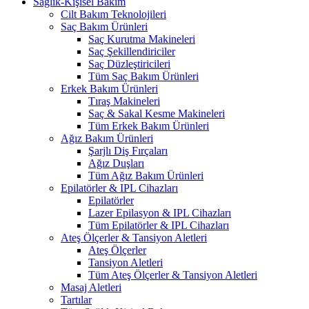
Sağlık-Kişisel Bakım
Cilt Bakım Teknolojileri
Saç Bakım Ürünleri
Saç Kurutma Makineleri
Saç Şekillendiriciler
Saç Düzleştiricileri
Tüm Saç Bakım Ürünleri
Erkek Bakım Ürünleri
Tıraş Makineleri
Saç & Sakal Kesme Makineleri
Tüm Erkek Bakım Ürünleri
Ağız Bakım Ürünleri
Şarjlı Diş Fırçaları
Ağız Duşları
Tüm Ağız Bakım Ürünleri
Epilatörler & IPL Cihazları
Epilatörler
Lazer Epilasyon & IPL Cihazları
Tüm Epilatörler & IPL Cihazları
Ateş Ölçerler & Tansiyon Aletleri
Ateş Ölçerler
Tansiyon Aletleri
Tüm Ateş Ölçerler & Tansiyon Aletleri
Masaj Aletleri
Tartılar