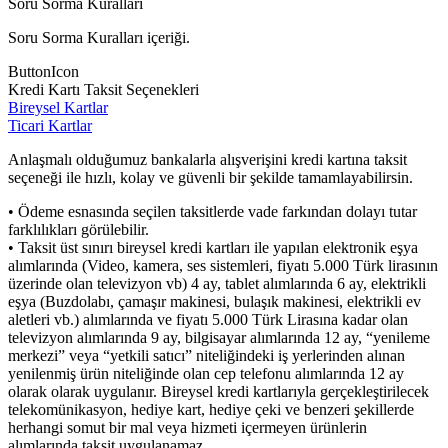
Soru Sorma Kuralları
Soru Sorma Kuralları içeriği.
ButtonIcon
Kredi Kartı Taksit Seçenekleri
Bireysel Kartlar
Ticari Kartlar
Anlaşmalı olduğumuz bankalarla alışverişini kredi kartına taksit
seçeneği ile hızlı, kolay ve güvenli bir şekilde tamamlayabilirsin.
• Ödeme esnasında seçilen taksitlerde vade farkından dolayı tutar
farklılıkları görülebilir.
• Taksit üst sınırı bireysel kredi kartları ile yapılan elektronik eşya
alımlarında (Video, kamera, ses sistemleri, fiyatı 5.000 Türk lirasının
üzerinde olan televizyon vb) 4 ay, tablet alımlarında 6 ay, elektrikli
eşya (Buzdolabı, çamaşır makinesi, bulaşık makinesi, elektrikli ev
aletleri vb.) alımlarında ve fiyatı 5.000 Türk Lirasına kadar olan
televizyon alımlarında 9 ay, bilgisayar alımlarında 12 ay, “yenileme
merkezi” veya “yetkili satıcı” niteliğindeki iş yerlerinden alınan
yenilenmiş ürün niteliğinde olan cep telefonu alımlarında 12 ay
olarak olarak uygulanır. Bireysel kredi kartlarıyla gerçekleştirilecek
telekomünikasyon, hediye kart, hediye çeki ve benzeri şekillerde
herhangi somut bir mal veya hizmeti içermeyen ürünlerin
alımlarında taksit uygulanamaz.