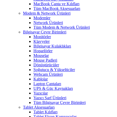
MacBook Çanta ve Kılıfları
Tüm MacBook Aksesuarları
Modem & Network Ürünleri
Modemler
Network Ürünleri
Tüm Modem & Network Ürünleri
Bilgisayar Çevre Birimleri
Monitörler
Klavyeler
BiIgisayar Kulaklıkları
Hoparlörler
Mouselar
Mouse Padleri
Dönüştürücüler
Soğutucu & Yükselticiler
Webcam Ürünleri
Kablolar
Laptop Çantaları
UPS & Güç Kaynakları
Yazıcılar
Yazıcı Sarf Ürünleri
Tüm Bilgisayar Çevre Birimleri
Tablet Aksesuarları
Tablet Kılıfları
Tablet Ekran Koruyucular