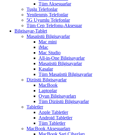
Tüm Aksesuarlar
Tuşlu Telefonlar
Yenilenmiş Telefonlar
5G Uyumlu Telefonlar
Tüm Cep Telefonu-Aksesuar
Bilgisayar-Tablet
Masaüstü Bilgisayarlar
Mac mini
iMac
Mac Studio
All-in-One Bilgisayarlar
Masaüstü Bilgisayarlar
Kasalar
Tüm Masaüstü Bilgisayarlar
Dizüstü Bilgisayarlar
MacBook
Laptoplar
Oyun Bilgisayarları
Tüm Dizüstü Bilgisayarlar
Tabletler
Apple Tabletler
Android Tabletler
Tüm Tabletler
MacBook Aksesuarları
MacBook Şarj Cihazları