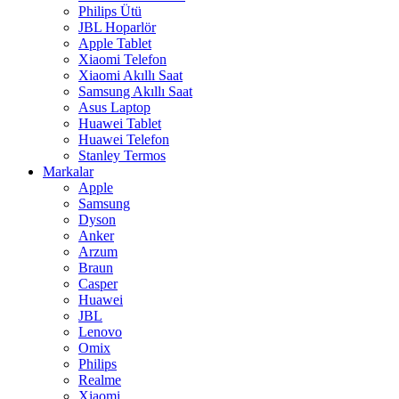
Philips Ütü
JBL Hoparlör
Apple Tablet
Xiaomi Telefon
Xiaomi Akıllı Saat
Samsung Akıllı Saat
Asus Laptop
Huawei Tablet
Huawei Telefon
Stanley Termos
Markalar
Apple
Samsung
Dyson
Anker
Arzum
Braun
Casper
Huawei
JBL
Lenovo
Omix
Philips
Realme
Xiaomi