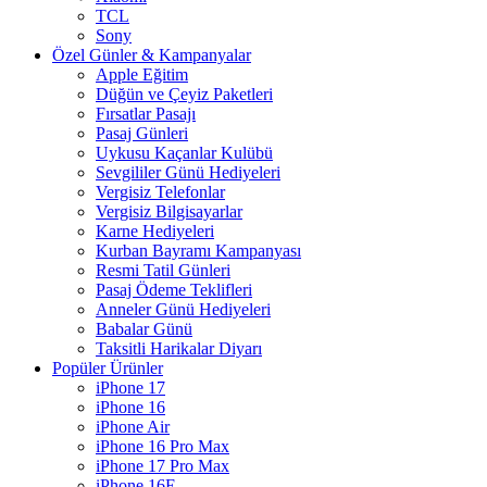
TCL
Sony
Özel Günler & Kampanyalar
Apple Eğitim
Düğün ve Çeyiz Paketleri
Fırsatlar Pasajı
Pasaj Günleri
Uykusu Kaçanlar Kulübü
Sevgililer Günü Hediyeleri
Vergisiz Telefonlar
Vergisiz Bilgisayarlar
Karne Hediyeleri
Kurban Bayramı Kampanyası
Resmi Tatil Günleri
Pasaj Ödeme Teklifleri
Anneler Günü Hediyeleri
Babalar Günü
Taksitli Harikalar Diyarı
Popüler Ürünler
iPhone 17
iPhone 16
iPhone Air
iPhone 16 Pro Max
iPhone 17 Pro Max
iPhone 16E