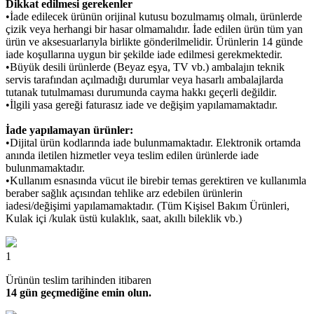
Dikkat edilmesi gerekenler
•İade edilecek ürünün orijinal kutusu bozulmamış olmalı, ürünlerde
çizik veya herhangi bir hasar olmamalıdır. İade edilen ürün tüm yan
ürün ve aksesuarlarıyla birlikte gönderilmelidir. Ürünlerin 14 günde
iade koşullarına uygun bir şekilde iade edilmesi gerekmektedir.
•Büyük desili ürünlerde (Beyaz eşya, TV vb.) ambalajın teknik
servis tarafından açılmadığı durumlar veya hasarlı ambalajlarda
tutanak tutulmaması durumunda cayma hakkı geçerli değildir.
•İlgili yasa gereği faturasız iade ve değişim yapılamamaktadır.
İade yapılamayan ürünler:
•Dijital ürün kodlarında iade bulunmamaktadır. Elektronik ortamda
anında iletilen hizmetler veya teslim edilen ürünlerde iade
bulunmamaktadır.
•Kullanım esnasında vücut ile birebir temas gerektiren ve kullanımla
beraber sağlık açısından tehlike arz edebilen ürünlerin
iadesi/değişimi yapılamamaktadır. (Tüm Kişisel Bakım Ürünleri,
Kulak içi /kulak üstü kulaklık, saat, akıllı bileklik vb.)
1
Ürünün teslim tarihinden itibaren
14 gün geçmediğine emin olun.