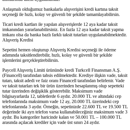
Anlaşmalı olduğumuz bankalarla alışverişini kredi kartına taksit
seçeneği ile hızlı, kolay ve güvenli bir şekilde tamamlayabilirsin.
Ticari kredi kartları ile yapılan alışverişlerde 12 aya kadar taksit
imkanından yararlanabilirsiniz. En fazla 12 aya kadar taksit yapma
imkanı olsa da banka bazlı farklı taksit tutarları uygulanabilmektedir.
Alışveriş Kredisi
Sepetini hemen oluşturup Alışveriş Kredisi seçeneği ile ödeme
adımında taksitlendirebilir, hızlı, kolay ve güvenli bir şekilde
işlemlerini gerçekleştirebilirsin.
Paycell Alışveriş Limiti ürününde kredi Turkcell Finansman A.Ş.
(Financell) tarafından tahsis edilmektedir. Krediye ilişkin vade, taksit
tutarı, taksit adedi ve faiz oranı Financell tarafından belirlenir. Vade
ve taksit tutarları tek bir ürün üzerinden hesaplanmış olup sepetteki
tutar üzerinden değişiklik gösterebilir. Maksimum vade
bilgisayarlarda 12, tabletlerde 6 aydır. 20.000 TL ve altındaki cep
telefonlarında maksimum vade 12 ay, 20.000 TL üzerindeki cep
telefonlarında 3 aydır. Örneğin, sepetinizde 22.600 TL ve 19.500 TL
değerinde iki ayrı telefon varsa kullanabileceğiniz maksimum vade 3
aydır. Bu kategoriler haricinde kalan ve 50.001 TL – 100.000 TL
arasında açılacak krediler için vade üst sınırı 24 aydır.