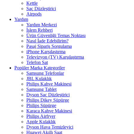
Kettle
Saç Düzleştirici
Airpods
Yardım
Yardım Merkezi
İşlem Rehberi
Ürün Güvenliği Temas Noktası
Nasıl İade Edebilirim?
Pasaj Sipariş Sorgulama
iPhone Karşılaştırma
Televizyon (TV) Karşılaştırma
Telefon Sat
Popüler Marka Kategoriler
Samsung Telefonlar
JBL Kulaklık
Philips Kahve Makinesi
Samsung Tablet
Dyson Saç Düzleştirici
Philips Dikey Süpürge
Philips Süpürge
Karaca Kahve Makinesi
Philips Airfryer
Apple Kulaklık
Dyson Hava Temizleyici
Huawei Akıllı Saat