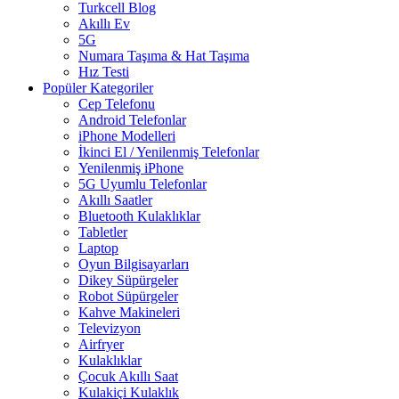
Turkcell Blog
Akıllı Ev
5G
Numara Taşıma & Hat Taşıma
Hız Testi
Popüler Kategoriler
Cep Telefonu
Android Telefonlar
iPhone Modelleri
İkinci El / Yenilenmiş Telefonlar
Yenilenmiş iPhone
5G Uyumlu Telefonlar
Akıllı Saatler
Bluetooth Kulaklıklar
Tabletler
Laptop
Oyun Bilgisayarları
Dikey Süpürgeler
Robot Süpürgeler
Kahve Makineleri
Televizyon
Airfryer
Kulaklıklar
Çocuk Akıllı Saat
Kulakiçi Kulaklık