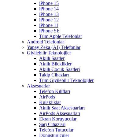
iPhone 15
iPhone 14
iPhone 13
iPhone 12
iPhone 11
iPhone SE
Tüm Apple Telefonlar
Android Telefonlar
Yapay Zeka (AI) Telefonlar
Giyilebilir Teknolojiler
Akıllı Saatler
Akıllı Bileklikler
Akıllı Çocuk Saatleri
Takip Cihazları
Tüm Giyilebilir Teknolojiler
Aksesuarlar
Telefon Kılıfları
AirPods
Kulaklıklar
Akıllı Saat Aksesuarları
AirPods Aksesuarları
Ekran Koruyucular
Şarj Cihazları
Telefon Tutucular
Dönüştürücüler