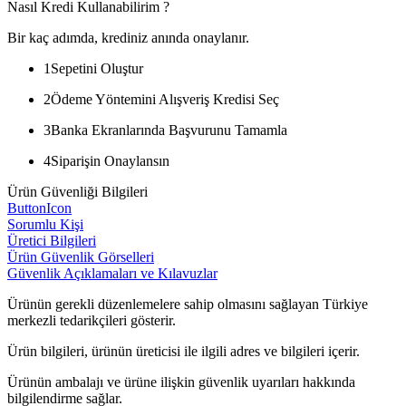
Nasıl Kredi Kullanabilirim ?
Bir kaç adımda, krediniz anında onaylanır.
1
Sepetini Oluştur
2
Ödeme Yöntemini Alışveriş Kredisi Seç
3
Banka Ekranlarında Başvurunu Tamamla
4
Siparişin Onaylansın
Ürün Güvenliği Bilgileri
ButtonIcon
Sorumlu Kişi
Üretici Bilgileri
Ürün Güvenlik Görselleri
Güvenlik Açıklamaları ve Kılavuzlar
Ürünün gerekli düzenlemelere sahip olmasını sağlayan Türkiye
merkezli tedarikçileri gösterir.
Ürün bilgileri, ürünün üreticisi ile ilgili adres ve bilgileri içerir.
Ürünün ambalajı ve ürüne ilişkin güvenlik uyarıları hakkında
bilgilendirme sağlar.