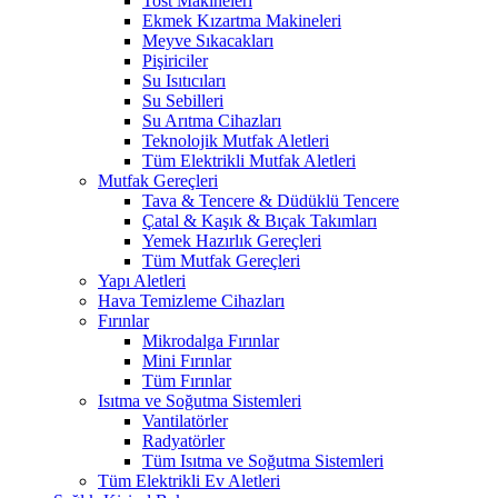
Tost Makineleri
Ekmek Kızartma Makineleri
Meyve Sıkacakları
Pişiriciler
Su Isıtıcıları
Su Sebilleri
Su Arıtma Cihazları
Teknolojik Mutfak Aletleri
Tüm Elektrikli Mutfak Aletleri
Mutfak Gereçleri
Tava & Tencere & Düdüklü Tencere
Çatal & Kaşık & Bıçak Takımları
Yemek Hazırlık Gereçleri
Tüm Mutfak Gereçleri
Yapı Aletleri
Hava Temizleme Cihazları
Fırınlar
Mikrodalga Fırınlar
Mini Fırınlar
Tüm Fırınlar
Isıtma ve Soğutma Sistemleri
Vantilatörler
Radyatörler
Tüm Isıtma ve Soğutma Sistemleri
Tüm Elektrikli Ev Aletleri