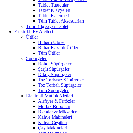
Tablet Tutucular
Tablet Klavyeleri
Tablet Kalemleri
Tüm Tablet Aksesuarları
Tüm Bilgisayar-Tablet
Elektrikli Ev Aletleri
Ütüler
Buharlı Ütüler
Buhar Kazanlı Ütüler
Tüm Ütüler
Süpürgeler
Robot Süpürgeler
Şarjlı Süpürgeler
Dikey Süpürgeler
Toz Torbasız Süpürgeler
Toz Torbalı Süpürgeler
Tüm Süpürgeler
Elektrikli Mutfak Aletleri
Airfryer & Fritözler
Mutfak Robotları
Blender & Mikserler
Kahve Makineleri
Kahve Çeşitleri
Çay Makineleri