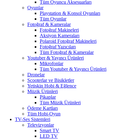
Tüm Oyuncu Aksesuarları
Oyunlar
Playstation & Konsol Oyunları
Tüm Oyunlar
Fotoğraf & Kameralar
Fotoğraf Makineleri
Aksiyon Kameraları
Polaroid Fotoğraf Makineleri
Fotoğraf Yazıcıları
Tüm Fotoğraf & Kameralar
Youtuber & Yayıncı Ürünleri
Mikrofonlar
Tüm Youtuber & Yayıncı Ürünleri
Dronelar
Scooterlar ve Bisikletler
Yetişkin Hobi & Eğlence
Müzik Ürünleri
Pikaplar
Tüm Müzik Ürünleri
Ödeme Kartları
Tüm Hobi-Oyun
TV-Ses Sistemleri
Televizyonlar
Smart TV
LED TV