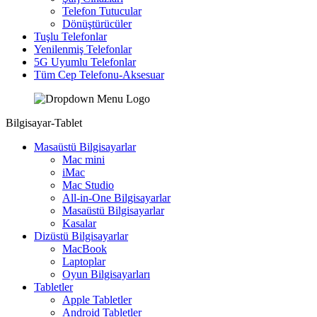
Telefon Tutucular
Dönüştürücüler
Tuşlu Telefonlar
Yenilenmiş Telefonlar
5G Uyumlu Telefonlar
Tüm Cep Telefonu-Aksesuar
Bilgisayar-Tablet
Masaüstü Bilgisayarlar
Mac mini
iMac
Mac Studio
All-in-One Bilgisayarlar
Masaüstü Bilgisayarlar
Kasalar
Dizüstü Bilgisayarlar
MacBook
Laptoplar
Oyun Bilgisayarları
Tabletler
Apple Tabletler
Android Tabletler