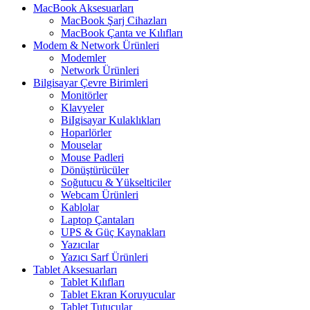
MacBook Aksesuarları
MacBook Şarj Cihazları
MacBook Çanta ve Kılıfları
Modem & Network Ürünleri
Modemler
Network Ürünleri
Bilgisayar Çevre Birimleri
Monitörler
Klavyeler
BiIgisayar Kulaklıkları
Hoparlörler
Mouselar
Mouse Padleri
Dönüştürücüler
Soğutucu & Yükselticiler
Webcam Ürünleri
Kablolar
Laptop Çantaları
UPS & Güç Kaynakları
Yazıcılar
Yazıcı Sarf Ürünleri
Tablet Aksesuarları
Tablet Kılıfları
Tablet Ekran Koruyucular
Tablet Tutucular