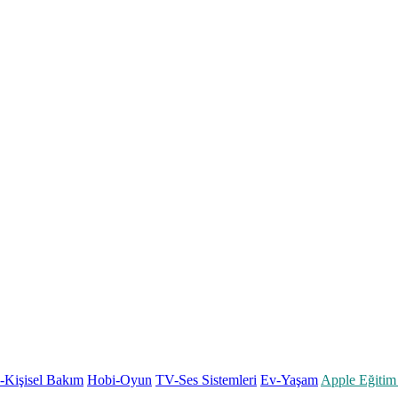
k-Kişisel Bakım
Hobi-Oyun
TV-Ses Sistemleri
Ev-Yaşam
Apple Eğitim