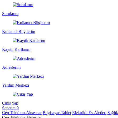
Sorularım
Kullanıcı Bilgilerim
Kayıtlı Kartlarım
Adreslerim
Yardım Merkezi
Çıkış Yap
Sepetim
0
Cep Telefonu-Aksesuar
Bilgisayar-Tablet
Elektrikli Ev Aletleri
Sağlı
Cep Telefonu-Aksesuar