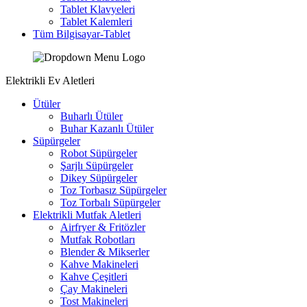
Tablet Klavyeleri
Tablet Kalemleri
Tüm Bilgisayar-Tablet
Elektrikli Ev Aletleri
Ütüler
Buharlı Ütüler
Buhar Kazanlı Ütüler
Süpürgeler
Robot Süpürgeler
Şarjlı Süpürgeler
Dikey Süpürgeler
Toz Torbasız Süpürgeler
Toz Torbalı Süpürgeler
Elektrikli Mutfak Aletleri
Airfryer & Fritözler
Mutfak Robotları
Blender & Mikserler
Kahve Makineleri
Kahve Çeşitleri
Çay Makineleri
Tost Makineleri