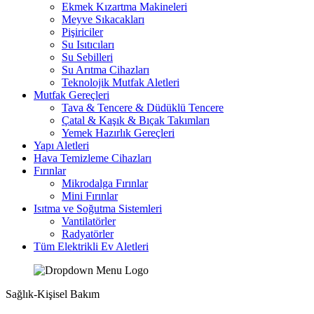
Ekmek Kızartma Makineleri
Meyve Sıkacakları
Pişiriciler
Su Isıtıcıları
Su Sebilleri
Su Arıtma Cihazları
Teknolojik Mutfak Aletleri
Mutfak Gereçleri
Tava & Tencere & Düdüklü Tencere
Çatal & Kaşık & Bıçak Takımları
Yemek Hazırlık Gereçleri
Yapı Aletleri
Hava Temizleme Cihazları
Fırınlar
Mikrodalga Fırınlar
Mini Fırınlar
Isıtma ve Soğutma Sistemleri
Vantilatörler
Radyatörler
Tüm Elektrikli Ev Aletleri
Sağlık-Kişisel Bakım