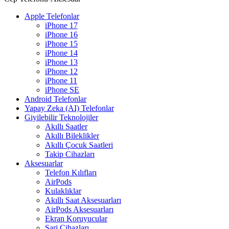
Apple Telefonlar
iPhone 17
iPhone 16
iPhone 15
iPhone 14
iPhone 13
iPhone 12
iPhone 11
iPhone SE
Android Telefonlar
Yapay Zeka (AI) Telefonlar
Giyilebilir Teknolojiler
Akıllı Saatler
Akıllı Bileklikler
Akıllı Çocuk Saatleri
Takip Cihazları
Aksesuarlar
Telefon Kılıfları
AirPods
Kulaklıklar
Akıllı Saat Aksesuarları
AirPods Aksesuarları
Ekran Koruyucular
Şarj Cihazları