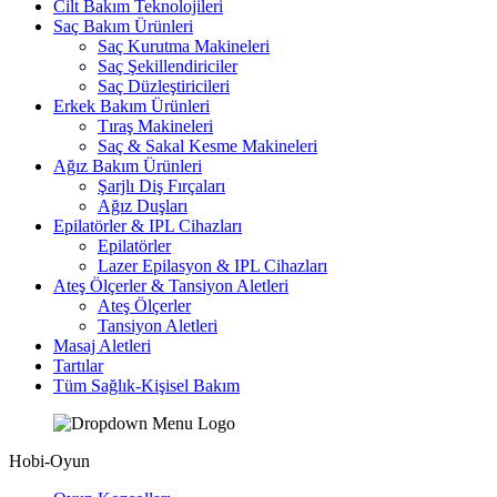
Cilt Bakım Teknolojileri
Saç Bakım Ürünleri
Saç Kurutma Makineleri
Saç Şekillendiriciler
Saç Düzleştiricileri
Erkek Bakım Ürünleri
Tıraş Makineleri
Saç & Sakal Kesme Makineleri
Ağız Bakım Ürünleri
Şarjlı Diş Fırçaları
Ağız Duşları
Epilatörler & IPL Cihazları
Epilatörler
Lazer Epilasyon & IPL Cihazları
Ateş Ölçerler & Tansiyon Aletleri
Ateş Ölçerler
Tansiyon Aletleri
Masaj Aletleri
Tartılar
Tüm Sağlık-Kişisel Bakım
Hobi-Oyun