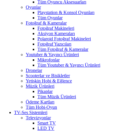
Tüm Oyuncu Aksesuarları
Oyunlar
Playstation & Konsol Oyunları
Tüm Oyunlar
Fotoğraf & Kameralar
Fotoğraf Makineleri
Aksiyon Kameraları
Polaroid Fotoğraf Makineleri
Fotoğraf Yazıcıları
Tüm Fotoğraf & Kameralar
Youtuber & Yayıncı Ürünleri
Mikrofonlar
Tüm Youtuber & Yayıncı Ürünleri
Dronelar
Scooterlar ve Bisikletler
Yetişkin Hobi & Eğlence
Müzik Ürünleri
Pikaplar
Tüm Müzik Ürünleri
Ödeme Kartları
Tüm Hobi-Oyun
TV-Ses Sistemleri
Televizyonlar
Smart TV
LED TV