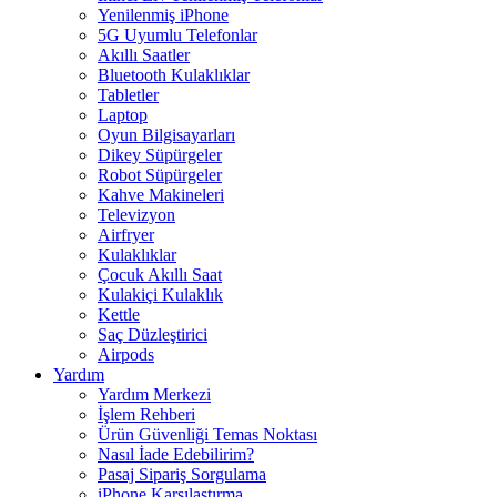
Yenilenmiş iPhone
5G Uyumlu Telefonlar
Akıllı Saatler
Bluetooth Kulaklıklar
Tabletler
Laptop
Oyun Bilgisayarları
Dikey Süpürgeler
Robot Süpürgeler
Kahve Makineleri
Televizyon
Airfryer
Kulaklıklar
Çocuk Akıllı Saat
Kulakiçi Kulaklık
Kettle
Saç Düzleştirici
Airpods
Yardım
Yardım Merkezi
İşlem Rehberi
Ürün Güvenliği Temas Noktası
Nasıl İade Edebilirim?
Pasaj Sipariş Sorgulama
iPhone Karşılaştırma