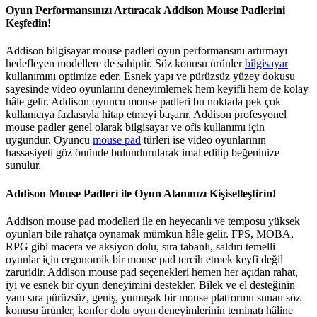
Oyun Performansınızı Artıracak Addison Mouse Padlerini
Keşfedin!
Addison bilgisayar mouse padleri oyun performansını artırmayı
hedefleyen modellere de sahiptir. Söz konusu ürünler
bilgisayar
kullanımını optimize eder. Esnek yapı ve pürüzsüz yüzey dokusu
sayesinde video oyunlarını deneyimlemek hem keyifli hem de kolay
hâle gelir. Addison oyuncu mouse padleri bu noktada pek çok
kullanıcıya fazlasıyla hitap etmeyi başarır. Addison profesyonel
mouse padler genel olarak bilgisayar ve ofis kullanımı için
uygundur. Oyuncu
mouse pad
türleri ise video oyunlarının
hassasiyeti göz önünde bulundurularak imal edilip beğeninize
sunulur.
Addison Mouse Padleri ile Oyun Alanınızı Kişiselleştirin!
Addison mouse pad modelleri ile en heyecanlı ve temposu yüksek
oyunları bile rahatça oynamak mümkün hâle gelir. FPS, MOBA,
RPG gibi macera ve aksiyon dolu, sıra tabanlı, saldırı temelli
oyunlar için ergonomik bir mouse pad tercih etmek keyfi değil
zaruridir. Addison mouse pad seçenekleri hemen her açıdan rahat,
iyi ve esnek bir oyun deneyimini destekler. Bilek ve el desteğinin
yanı sıra pürüzsüz, geniş, yumuşak bir mouse platformu sunan söz
konusu ürünler, konfor dolu oyun deneyimlerinin teminatı hâline