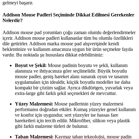
gelmeyi başarır.
Addison Mouse Padleri Seçiminde Dikkat Edilmesi Gerekenler
Nelerdir?
Addison mouse pad yorumları çoğu zaman olumlu değerlendirmeler
içerir. Addison mouse padleri kullananlar tüm bu olumlu özellikleri
dile getirirler. Addison marka mouse pad alışverişinde kendi
beklentinize ve kullanım amacınıza uygun bir ürün seçmekte fayda
vardır. Bu noktada şu hususlara dikkat edebilirsiniz:
Boyut ve Şekil:
Mouse padinin boyutu ve şekli, kullanım
alanınıza ve ihtiyacınıza göre seçilmelidir. Büyük boyutlu
mouse padler, geniş hareket alanı sunarak oyun ve tasarım
uygulamaları için idealdir, küçük boyutlu modeller ise daha
kompakt bir çözüm sağlar. Ayrıca dikdörtgen, yuvarlak veya
extra-large gibi farklı şekil seçenekleri de mevcuttur.
Yüzey Malzemesi:
Mouse padlerinin yüzey malzemesi
performansı doğrudan etkiler. Kumaş yüzeyler genel kullanım
ve konfor için uygundur, sert yüzeyler ise hassas fare
hareketleri için tercih edilir. Mikrofiber, silikon veya plastik
gibi farklı malzeme türleri de bulunur.
Taban Malzemesi:
Kaymaz taban teknolojisi, mouse padin