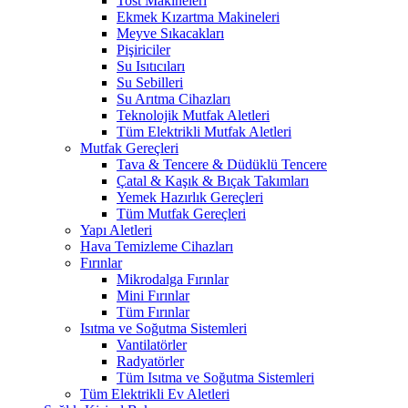
Tost Makineleri
Ekmek Kızartma Makineleri
Meyve Sıkacakları
Pişiriciler
Su Isıtıcıları
Su Sebilleri
Su Arıtma Cihazları
Teknolojik Mutfak Aletleri
Tüm Elektrikli Mutfak Aletleri
Mutfak Gereçleri
Tava & Tencere & Düdüklü Tencere
Çatal & Kaşık & Bıçak Takımları
Yemek Hazırlık Gereçleri
Tüm Mutfak Gereçleri
Yapı Aletleri
Hava Temizleme Cihazları
Fırınlar
Mikrodalga Fırınlar
Mini Fırınlar
Tüm Fırınlar
Isıtma ve Soğutma Sistemleri
Vantilatörler
Radyatörler
Tüm Isıtma ve Soğutma Sistemleri
Tüm Elektrikli Ev Aletleri