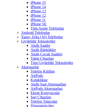
iPhone 15
iPhone 14
iPhone 13
iPhone 12
iPhone 11
iPhone SE
Tüm Apple Telefonlar
Android Telefonlar
Yapay Zeka (AI) Telefonlar
Giyilebilir Teknolojiler
Akıllı Saatler
Akıllı Bileklikler
Akıllı Çocuk Saatleri
Takip Cihazları
Tüm Giyilebilir Teknolojiler
Aksesuarlar
Telefon Kılıfları
AirPods
Kulaklıklar
Akıllı Saat Aksesuarları
AirPods Aksesuarları
Ekran Koruyucular
Şarj Cihazları
Telefon Tutucular
Dönüştürücüler