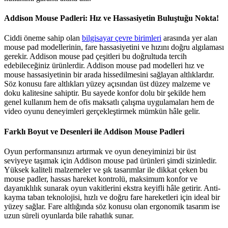
Addison Mouse Padleri: Hız ve Hassasiyetin Buluştuğu Nokta!
Ciddi öneme sahip olan
bilgisayar çevre birimleri
arasında yer alan
mouse pad modellerinin, fare hassasiyetini ve hızını doğru algılaması
gerekir. Addison mouse pad çeşitleri bu doğrultuda tercih
edebileceğiniz ürünlerdir. Addison mouse pad modelleri hız ve
mouse hassasiyetinin bir arada hissedilmesini sağlayan altlıklardır.
Söz konusu fare altlıkları yüzey açısından üst düzey malzeme ve
doku kalitesine sahiptir. Bu sayede konfor dolu bir şekilde hem
genel kullanım hem de ofis maksatlı çalışma uygulamaları hem de
video oyunu deneyimleri gerçekleştirmek mümkün hâle gelir.
Farklı Boyut ve Desenleri ile Addison Mouse Padleri
Oyun performansınızı artırmak ve oyun deneyiminizi bir üst
seviyeye taşımak için Addison mouse pad ürünleri şimdi sizinledir.
Yüksek kaliteli malzemeler ve şık tasarımlar ile dikkat çeken bu
mouse padler, hassas hareket kontrolü, maksimum konfor ve
dayanıklılık sunarak oyun vakitlerini ekstra keyifli hâle getirir. Anti-
kayma taban teknolojisi, hızlı ve doğru fare hareketleri için ideal bir
yüzey sağlar. Fare altlığında söz konusu olan ergonomik tasarım ise
uzun süreli oyunlarda bile rahatlık sunar.