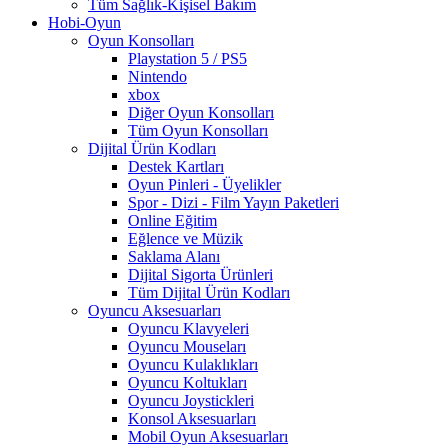
Tüm Sağlık-Kişisel Bakım
Hobi-Oyun
Oyun Konsolları
Playstation 5 / PS5
Nintendo
xbox
Diğer Oyun Konsolları
Tüm Oyun Konsolları
Dijital Ürün Kodları
Destek Kartları
Oyun Pinleri - Üyelikler
Spor - Dizi - Film Yayın Paketleri
Online Eğitim
Eğlence ve Müzik
Saklama Alanı
Dijital Sigorta Ürünleri
Tüm Dijital Ürün Kodları
Oyuncu Aksesuarları
Oyuncu Klavyeleri
Oyuncu Mouseları
Oyuncu Kulaklıkları
Oyuncu Koltukları
Oyuncu Joystickleri
Konsol Aksesuarları
Mobil Oyun Aksesuarları