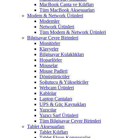
MacBook Çanta ve Kılıfları
Tüm MacBook Aksesuarları
Modem & Network Ürünleri
Modemler
Network Ürünleri
Tüm Modem & Network Ürünleri
Bilgisayar Çevre Birimleri
Monitörler
Klavyeler
BiIgisayar Kulaklıkları
Hoparlörler
Mouselar
Mouse Padleri
Dönüştürücüler
Soğutucu & Yükselticiler
Webcam Ürünleri
Kablolar
Laptop Çantaları
UPS & Güç Kaynakları
Yazıcılar
Yazıcı Sarf Ürünleri
Tüm Bilgisayar Çevre Birimleri
Tablet Aksesuarları
Tablet Kılıfları
Tablet Ekran Koruyucular