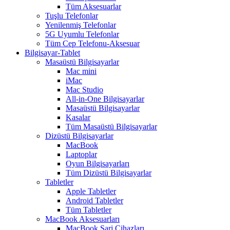
Tüm Aksesuarlar
Tuşlu Telefonlar
Yenilenmiş Telefonlar
5G Uyumlu Telefonlar
Tüm Cep Telefonu-Aksesuar
Bilgisayar-Tablet
Masaüstü Bilgisayarlar
Mac mini
iMac
Mac Studio
All-in-One Bilgisayarlar
Masaüstü Bilgisayarlar
Kasalar
Tüm Masaüstü Bilgisayarlar
Dizüstü Bilgisayarlar
MacBook
Laptoplar
Oyun Bilgisayarları
Tüm Dizüstü Bilgisayarlar
Tabletler
Apple Tabletler
Android Tabletler
Tüm Tabletler
MacBook Aksesuarları
MacBook Şarj Cihazları