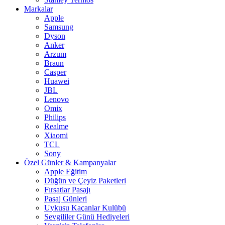
Markalar
Apple
Samsung
Dyson
Anker
Arzum
Braun
Casper
Huawei
JBL
Lenovo
Omix
Philips
Realme
Xiaomi
TCL
Sony
Özel Günler & Kampanyalar
Apple Eğitim
Düğün ve Çeyiz Paketleri
Fırsatlar Pasajı
Pasaj Günleri
Uykusu Kaçanlar Kulübü
Sevgililer Günü Hediyeleri