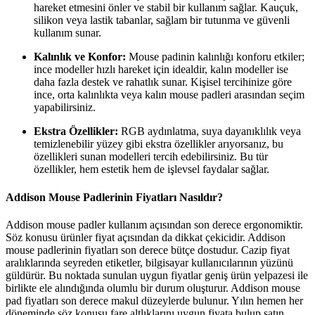
hareket etmesini önler ve stabil bir kullanım sağlar. Kauçuk,
silikon veya lastik tabanlar, sağlam bir tutunma ve güvenli
kullanım sunar.
Kalınlık ve Konfor:
Mouse padinin kalınlığı konforu etkiler;
ince modeller hızlı hareket için idealdir, kalın modeller ise
daha fazla destek ve rahatlık sunar. Kişisel tercihinize göre
ince, orta kalınlıkta veya kalın mouse padleri arasından seçim
yapabilirsiniz.
Ekstra Özellikler:
RGB aydınlatma, suya dayanıklılık veya
temizlenebilir yüzey gibi ekstra özellikler arıyorsanız, bu
özellikleri sunan modelleri tercih edebilirsiniz. Bu tür
özellikler, hem estetik hem de işlevsel faydalar sağlar.
Addison Mouse Padlerinin Fiyatları Nasıldır?
Addison mouse padler kullanım açısından son derece ergonomiktir.
Söz konusu ürünler fiyat açısından da dikkat çekicidir. Addison
mouse padlerinin fiyatları son derece bütçe dostudur. Cazip fiyat
aralıklarında seyreden etiketler, bilgisayar kullanıcılarının yüzünü
güldürür. Bu noktada sunulan uygun fiyatlar geniş ürün yelpazesi ile
birlikte ele alındığında olumlu bir durum oluşturur. Addison mouse
pad fiyatları son derece makul düzeylerde bulunur. Yılın hemen her
döneminde söz konusu fare altlıklarını uygun fiyata bulup satın