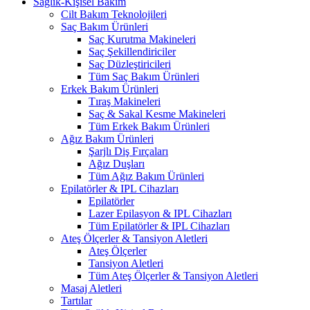
Sağlık-Kişisel Bakım
Cilt Bakım Teknolojileri
Saç Bakım Ürünleri
Saç Kurutma Makineleri
Saç Şekillendiriciler
Saç Düzleştiricileri
Tüm Saç Bakım Ürünleri
Erkek Bakım Ürünleri
Tıraş Makineleri
Saç & Sakal Kesme Makineleri
Tüm Erkek Bakım Ürünleri
Ağız Bakım Ürünleri
Şarjlı Diş Fırçaları
Ağız Duşları
Tüm Ağız Bakım Ürünleri
Epilatörler & IPL Cihazları
Epilatörler
Lazer Epilasyon & IPL Cihazları
Tüm Epilatörler & IPL Cihazları
Ateş Ölçerler & Tansiyon Aletleri
Ateş Ölçerler
Tansiyon Aletleri
Tüm Ateş Ölçerler & Tansiyon Aletleri
Masaj Aletleri
Tartılar