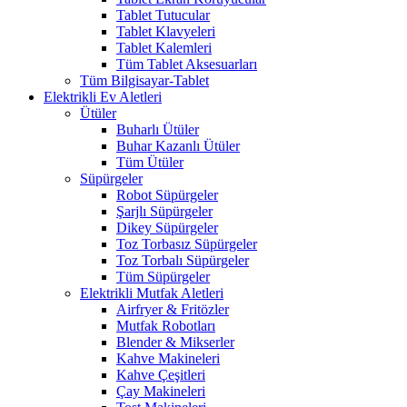
Tablet Tutucular
Tablet Klavyeleri
Tablet Kalemleri
Tüm Tablet Aksesuarları
Tüm Bilgisayar-Tablet
Elektrikli Ev Aletleri
Ütüler
Buharlı Ütüler
Buhar Kazanlı Ütüler
Tüm Ütüler
Süpürgeler
Robot Süpürgeler
Şarjlı Süpürgeler
Dikey Süpürgeler
Toz Torbasız Süpürgeler
Toz Torbalı Süpürgeler
Tüm Süpürgeler
Elektrikli Mutfak Aletleri
Airfryer & Fritözler
Mutfak Robotları
Blender & Mikserler
Kahve Makineleri
Kahve Çeşitleri
Çay Makineleri