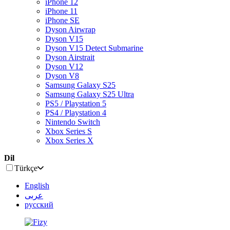
iPhone 12
iPhone 11
iPhone SE
Dyson Airwrap
Dyson V15
Dyson V15 Detect Submarine
Dyson Airstrait
Dyson V12
Dyson V8
Samsung Galaxy S25
Samsung Galaxy S25 Ultra
PS5 / Playstation 5
PS4 / Playstation 4
Nintendo Switch
Xbox Series S
Xbox Series X
Dil
Türkçe
English
عربى
русский