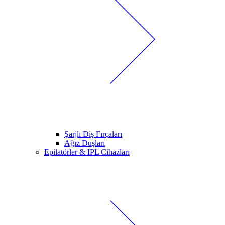
Şarjlı Diş Fırçaları
Ağız Duşları
Epilatörler & IPL Cihazları