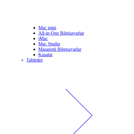
Mac mini
All-in-One Bilgisayarlar
iMac
Mac Studio
Masaüstü Bilgisayarlar
Kasalar
Tabletler