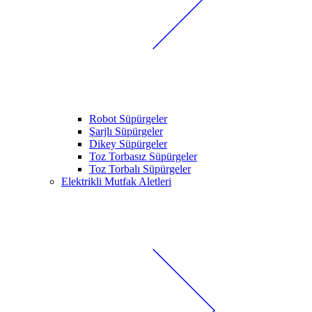
Robot Süpürgeler
Şarjlı Süpürgeler
Dikey Süpürgeler
Toz Torbasız Süpürgeler
Toz Torbalı Süpürgeler
Elektrikli Mutfak Aletleri