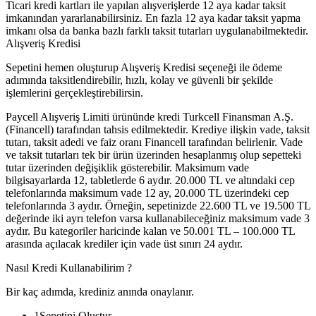
Ticari kredi kartları ile yapılan alışverişlerde 12 aya kadar taksit
imkanından yararlanabilirsiniz. En fazla 12 aya kadar taksit yapma
imkanı olsa da banka bazlı farklı taksit tutarları uygulanabilmektedir.
Alışveriş Kredisi
Sepetini hemen oluşturup Alışveriş Kredisi seçeneği ile ödeme
adımında taksitlendirebilir, hızlı, kolay ve güvenli bir şekilde
işlemlerini gerçekleştirebilirsin.
Paycell Alışveriş Limiti ürününde kredi Turkcell Finansman A.Ş.
(Financell) tarafından tahsis edilmektedir. Krediye ilişkin vade, taksit
tutarı, taksit adedi ve faiz oranı Financell tarafından belirlenir. Vade
ve taksit tutarları tek bir ürün üzerinden hesaplanmış olup sepetteki
tutar üzerinden değişiklik gösterebilir. Maksimum vade
bilgisayarlarda 12, tabletlerde 6 aydır. 20.000 TL ve altındaki cep
telefonlarında maksimum vade 12 ay, 20.000 TL üzerindeki cep
telefonlarında 3 aydır. Örneğin, sepetinizde 22.600 TL ve 19.500 TL
değerinde iki ayrı telefon varsa kullanabileceğiniz maksimum vade 3
aydır. Bu kategoriler haricinde kalan ve 50.001 TL – 100.000 TL
arasında açılacak krediler için vade üst sınırı 24 aydır.
Nasıl Kredi Kullanabilirim ?
Bir kaç adımda, krediniz anında onaylanır.
1
Sepetini Oluştur