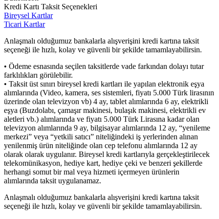
Kredi Kartı Taksit Seçenekleri
Bireysel Kartlar
Ticari Kartlar
Anlaşmalı olduğumuz bankalarla alışverişini kredi kartına taksit
seçeneği ile hızlı, kolay ve güvenli bir şekilde tamamlayabilirsin.
• Ödeme esnasında seçilen taksitlerde vade farkından dolayı tutar
farklılıkları görülebilir.
• Taksit üst sınırı bireysel kredi kartları ile yapılan elektronik eşya
alımlarında (Video, kamera, ses sistemleri, fiyatı 5.000 Türk lirasının
üzerinde olan televizyon vb) 4 ay, tablet alımlarında 6 ay, elektrikli
eşya (Buzdolabı, çamaşır makinesi, bulaşık makinesi, elektrikli ev
aletleri vb.) alımlarında ve fiyatı 5.000 Türk Lirasına kadar olan
televizyon alımlarında 9 ay, bilgisayar alımlarında 12 ay, “yenileme
merkezi” veya “yetkili satıcı” niteliğindeki iş yerlerinden alınan
yenilenmiş ürün niteliğinde olan cep telefonu alımlarında 12 ay
olarak olarak uygulanır. Bireysel kredi kartlarıyla gerçekleştirilecek
telekomünikasyon, hediye kart, hediye çeki ve benzeri şekillerde
herhangi somut bir mal veya hizmeti içermeyen ürünlerin
alımlarında taksit uygulanamaz.
Anlaşmalı olduğumuz bankalarla alışverişini kredi kartına taksit
seçeneği ile hızlı, kolay ve güvenli bir şekilde tamamlayabilirsin.