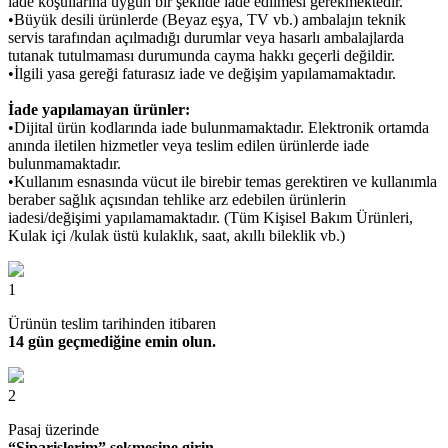
iade koşullarına uygun bir şekilde iade edilmesi gerekmektedir.
•Büyük desili ürünlerde (Beyaz eşya, TV vb.) ambalajın teknik
servis tarafından açılmadığı durumlar veya hasarlı ambalajlarda
tutanak tutulmaması durumunda cayma hakkı geçerli değildir.
•İlgili yasa gereği faturasız iade ve değişim yapılamamaktadır.
İade yapılamayan ürünler:
•Dijital ürün kodlarında iade bulunmamaktadır. Elektronik ortamda
anında iletilen hizmetler veya teslim edilen ürünlerde iade
bulunmamaktadır.
•Kullanım esnasında vücut ile birebir temas gerektiren ve kullanımla
beraber sağlık açısından tehlike arz edebilen ürünlerin
iadesi/değişimi yapılamamaktadır. (Tüm Kişisel Bakım Ürünleri,
Kulak içi /kulak üstü kulaklık, saat, akıllı bileklik vb.)
1
Ürünün teslim tarihinden itibaren
14 gün geçmediğine emin olun.
2
Pasaj üzerinde
“Siparişlerim” sekmesine girin