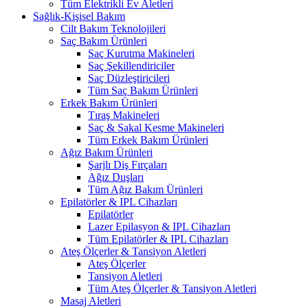
Tüm Elektrikli Ev Aletleri
Sağlık-Kişisel Bakım
Cilt Bakım Teknolojileri
Saç Bakım Ürünleri
Saç Kurutma Makineleri
Saç Şekillendiriciler
Saç Düzleştiricileri
Tüm Saç Bakım Ürünleri
Erkek Bakım Ürünleri
Tıraş Makineleri
Saç & Sakal Kesme Makineleri
Tüm Erkek Bakım Ürünleri
Ağız Bakım Ürünleri
Şarjlı Diş Fırçaları
Ağız Duşları
Tüm Ağız Bakım Ürünleri
Epilatörler & IPL Cihazları
Epilatörler
Lazer Epilasyon & IPL Cihazları
Tüm Epilatörler & IPL Cihazları
Ateş Ölçerler & Tansiyon Aletleri
Ateş Ölçerler
Tansiyon Aletleri
Tüm Ateş Ölçerler & Tansiyon Aletleri
Masaj Aletleri