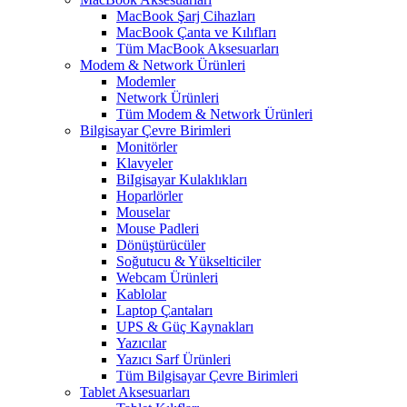
MacBook Şarj Cihazları
MacBook Çanta ve Kılıfları
Tüm MacBook Aksesuarları
Modem & Network Ürünleri
Modemler
Network Ürünleri
Tüm Modem & Network Ürünleri
Bilgisayar Çevre Birimleri
Monitörler
Klavyeler
BiIgisayar Kulaklıkları
Hoparlörler
Mouselar
Mouse Padleri
Dönüştürücüler
Soğutucu & Yükselticiler
Webcam Ürünleri
Kablolar
Laptop Çantaları
UPS & Güç Kaynakları
Yazıcılar
Yazıcı Sarf Ürünleri
Tüm Bilgisayar Çevre Birimleri
Tablet Aksesuarları