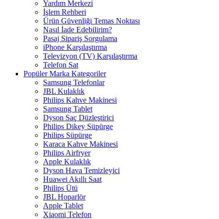
Yardım Merkezi
İşlem Rehberi
Ürün Güvenliği Temas Noktası
Nasıl İade Edebilirim?
Pasaj Sipariş Sorgulama
iPhone Karşılaştırma
Televizyon (TV) Karşılaştırma
Telefon Sat
Popüler Marka Kategoriler
Samsung Telefonlar
JBL Kulaklık
Philips Kahve Makinesi
Samsung Tablet
Dyson Saç Düzleştirici
Philips Dikey Süpürge
Philips Süpürge
Karaca Kahve Makinesi
Philips Airfryer
Apple Kulaklık
Dyson Hava Temizleyici
Huawei Akıllı Saat
Philips Ütü
JBL Hoparlör
Apple Tablet
Xiaomi Telefon