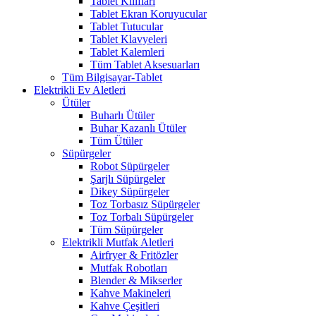
Tablet Kılıfları
Tablet Ekran Koruyucular
Tablet Tutucular
Tablet Klavyeleri
Tablet Kalemleri
Tüm Tablet Aksesuarları
Tüm Bilgisayar-Tablet
Elektrikli Ev Aletleri
Ütüler
Buharlı Ütüler
Buhar Kazanlı Ütüler
Tüm Ütüler
Süpürgeler
Robot Süpürgeler
Şarjlı Süpürgeler
Dikey Süpürgeler
Toz Torbasız Süpürgeler
Toz Torbalı Süpürgeler
Tüm Süpürgeler
Elektrikli Mutfak Aletleri
Airfryer & Fritözler
Mutfak Robotları
Blender & Mikserler
Kahve Makineleri
Kahve Çeşitleri