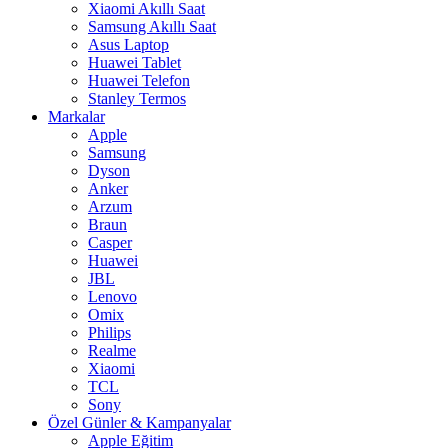
Xiaomi Akıllı Saat
Samsung Akıllı Saat
Asus Laptop
Huawei Tablet
Huawei Telefon
Stanley Termos
Markalar
Apple
Samsung
Dyson
Anker
Arzum
Braun
Casper
Huawei
JBL
Lenovo
Omix
Philips
Realme
Xiaomi
TCL
Sony
Özel Günler & Kampanyalar
Apple Eğitim