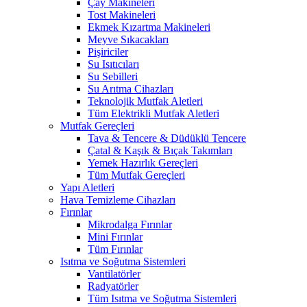
Çay Makineleri
Tost Makineleri
Ekmek Kızartma Makineleri
Meyve Sıkacakları
Pişiriciler
Su Isıtıcıları
Su Sebilleri
Su Arıtma Cihazları
Teknolojik Mutfak Aletleri
Tüm Elektrikli Mutfak Aletleri
Mutfak Gereçleri
Tava & Tencere & Düdüklü Tencere
Çatal & Kaşık & Bıçak Takımları
Yemek Hazırlık Gereçleri
Tüm Mutfak Gereçleri
Yapı Aletleri
Hava Temizleme Cihazları
Fırınlar
Mikrodalga Fırınlar
Mini Fırınlar
Tüm Fırınlar
Isıtma ve Soğutma Sistemleri
Vantilatörler
Radyatörler
Tüm Isıtma ve Soğutma Sistemleri