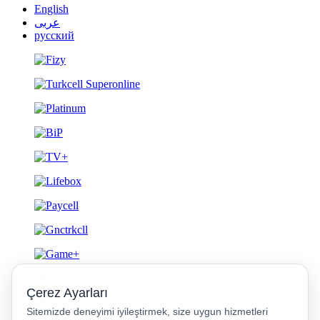
English
عربى
русский