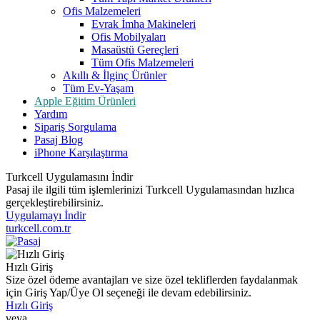
Ofis Malzemeleri
Evrak İmha Makineleri
Ofis Mobilyaları
Masaüstü Gereçleri
Tüm Ofis Malzemeleri
Akıllı & İlginç Ürünler
Tüm Ev-Yaşam
Apple Eğitim Ürünleri
Yardım
Sipariş Sorgulama
Pasaj Blog
iPhone Karşılaştırma
Turkcell Uygulamasını İndir
Pasaj ile ilgili tüm işlemlerinizi Turkcell Uygulamasından hızlıca
gerçekleştirebilirsiniz.
Uygulamayı İndir
turkcell.com.tr
Hızlı Giriş
Size özel ödeme avantajları ve size özel tekliflerden faydalanmak
için Giriş Yap/Üye Ol seçeneği ile devam edebilirsiniz.
Hızlı Giriş
veya