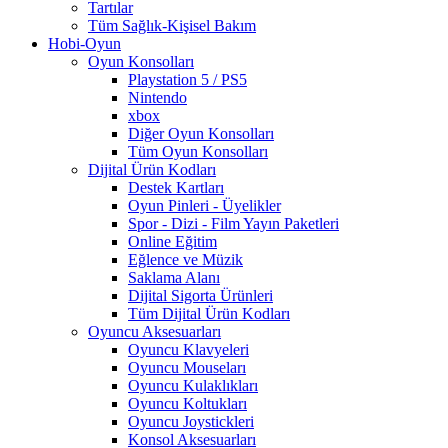
Tartılar
Tüm Sağlık-Kişisel Bakım
Hobi-Oyun
Oyun Konsolları
Playstation 5 / PS5
Nintendo
xbox
Diğer Oyun Konsolları
Tüm Oyun Konsolları
Dijital Ürün Kodları
Destek Kartları
Oyun Pinleri - Üyelikler
Spor - Dizi - Film Yayın Paketleri
Online Eğitim
Eğlence ve Müzik
Saklama Alanı
Dijital Sigorta Ürünleri
Tüm Dijital Ürün Kodları
Oyuncu Aksesuarları
Oyuncu Klavyeleri
Oyuncu Mouseları
Oyuncu Kulaklıkları
Oyuncu Koltukları
Oyuncu Joystickleri
Konsol Aksesuarları