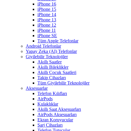
iPhone 16
iPhone 15
iPhone 14
iPhone 13
iPhone 12
iPhone 11
iPhone SE
Tüm Apple Telefonlar
Android Telefonlar
Yapay Zeka (AI) Telefonlar
Giyilebilir Teknolojiler
Akıllı Saatler
Akıllı Bileklikler
Akıllı Çocuk Saatleri
Takip Cihazları
Tüm Giyilebilir Teknolojiler
Aksesuarlar
Telefon Kılıfları
AirPods
Kulaklıklar
Akıllı Saat Aksesuarları
AirPods Aksesuarları
Ekran Koruyucular
Şarj Cihazları
Telefon Tutucular