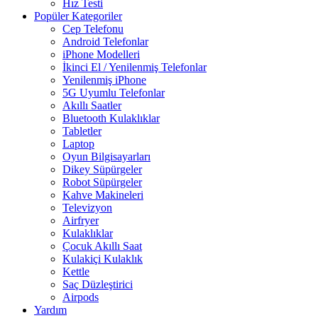
Hız Testi
Popüler Kategoriler
Cep Telefonu
Android Telefonlar
iPhone Modelleri
İkinci El / Yenilenmiş Telefonlar
Yenilenmiş iPhone
5G Uyumlu Telefonlar
Akıllı Saatler
Bluetooth Kulaklıklar
Tabletler
Laptop
Oyun Bilgisayarları
Dikey Süpürgeler
Robot Süpürgeler
Kahve Makineleri
Televizyon
Airfryer
Kulaklıklar
Çocuk Akıllı Saat
Kulakiçi Kulaklık
Kettle
Saç Düzleştirici
Airpods
Yardım