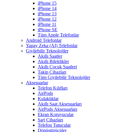
iPhone 15
iPhone 14
iPhone 13
iPhone 12
iPhone 11
iPhone SE
Tüm Apple Telefonlar
Android Telefonlar
Yapay Zeka (AI) Telefonlar
Giyilebilir Teknolojiler
Akıllı Saatler
Akıllı Bileklikler
Akıllı Çocuk Saatleri
Takip Cihazları
Tüm Giyilebilir Teknolojiler
Aksesuarlar
Telefon Kılıfları
AirPods
Kulaklıklar
Akıllı Saat Aksesuarları
AirPods Aksesuarları
Ekran Koruyucular
Şarj Cihazları
Telefon Tutucular
Dönüştürücüler