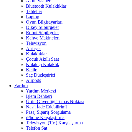
Akıllı Saatler
Bluetooth Kulaklıklar
Tabletler
Laptop
Oyun Bilgisayarları
Dikey Süpürgeler
Robot Süpürgeler
Kahve Makineleri
Televizyon
Airfryer
Kulaklıklar
Çocuk Akıllı Saat
Kulakiçi Kulaklık
Kettle
Saç Düzleştirici
Airpods
Yardım
Yardım Merkezi
İşlem Rehberi
Ürün Güvenliği Temas Noktası
Nasıl İade Edebilirim?
Pasaj Sipariş Sorgulama
iPhone Karşılaştırma
Televizyon (TV) Karşılaştırma
Telefon Sat