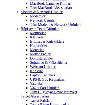
MacBook Çanta ve Kılıfları
Tüm MacBook Aksesuarları
Modem & Network Ürünleri
Modemler
Network Ürünleri
Tüm Modem & Network Ürünleri
Bilgisayar Çevre Birimleri
Monitörler
Klavyeler
BiIgisayar Kulaklıkları
Hoparlörler
Mouselar
Mouse Padleri
Dönüştürücüler
Soğutucu & Yükselticiler
Webcam Ürünleri
Kablolar
Laptop Çantaları
UPS & Güç Kaynakları
Yazıcılar
Yazıcı Sarf Ürünleri
Tüm Bilgisayar Çevre Birimleri
Tablet Aksesuarları
Tablet Kılıfları
Tablet Ekran Koruyucular