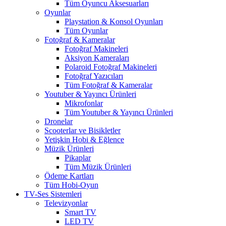
Tüm Oyuncu Aksesuarları
Oyunlar
Playstation & Konsol Oyunları
Tüm Oyunlar
Fotoğraf & Kameralar
Fotoğraf Makineleri
Aksiyon Kameraları
Polaroid Fotoğraf Makineleri
Fotoğraf Yazıcıları
Tüm Fotoğraf & Kameralar
Youtuber & Yayıncı Ürünleri
Mikrofonlar
Tüm Youtuber & Yayıncı Ürünleri
Dronelar
Scooterlar ve Bisikletler
Yetişkin Hobi & Eğlence
Müzik Ürünleri
Pikaplar
Tüm Müzik Ürünleri
Ödeme Kartları
Tüm Hobi-Oyun
TV-Ses Sistemleri
Televizyonlar
Smart TV
LED TV