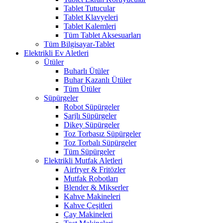
Tablet Tutucular
Tablet Klavyeleri
Tablet Kalemleri
Tüm Tablet Aksesuarları
Tüm Bilgisayar-Tablet
Elektrikli Ev Aletleri
Ütüler
Buharlı Ütüler
Buhar Kazanlı Ütüler
Tüm Ütüler
Süpürgeler
Robot Süpürgeler
Şarjlı Süpürgeler
Dikey Süpürgeler
Toz Torbasız Süpürgeler
Toz Torbalı Süpürgeler
Tüm Süpürgeler
Elektrikli Mutfak Aletleri
Airfryer & Fritözler
Mutfak Robotları
Blender & Mikserler
Kahve Makineleri
Kahve Çeşitleri
Çay Makineleri