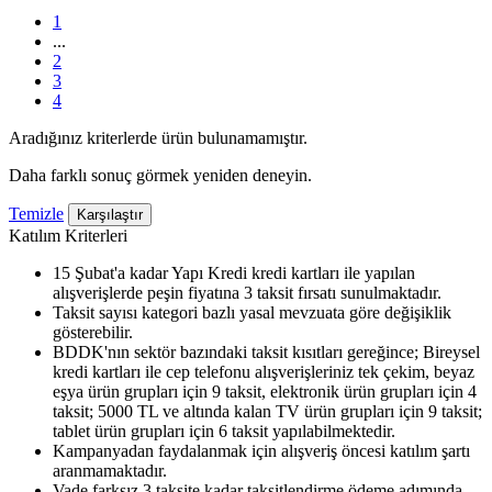
1
...
2
3
4
Aradığınız kriterlerde ürün bulunamamıştır.
Daha farklı sonuç görmek yeniden deneyin.
Temizle
Karşılaştır
Katılım Kriterleri
15 Şubat'a kadar Yapı Kredi kredi kartları ile yapılan
alışverişlerde peşin fiyatına 3 taksit fırsatı sunulmaktadır.
Taksit sayısı kategori bazlı yasal mevzuata göre değişiklik
gösterebilir.
BDDK'nın sektör bazındaki taksit kısıtları gereğince; Bireysel
kredi kartları ile cep telefonu alışverişleriniz tek çekim, beyaz
eşya ürün grupları için 9 taksit, elektronik ürün grupları için 4
taksit; 5000 TL ve altında kalan TV ürün grupları için 9 taksit;
tablet ürün grupları için 6 taksit yapılabilmektedir.
Kampanyadan faydalanmak için alışveriş öncesi katılım şartı
aranmamaktadır.
Vade farksız 3 taksite kadar taksitlendirme ödeme adımında