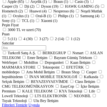
Apple (
65
)
Arçelik (
1
)
Braun (
1
)
Casio (
3
)
Casper (
3
)
Dji (
2
)
Dyson (
19
)
HAWK GAMING (
5
)
Hometech (
2
)
Huawei (
4
)
Nespresso (
6
)
Neşeli Mutfak
(
1
)
Oculus (
1
)
Oral-B (
1
)
Philips (
1
)
Samsung (
4
)
Sony (
1
)
TCL (
1
)
Xiaomi (
1
)
Peşin Fiyat
3000 TL ve uzeri (
70
)
Puan
5 (
11
)
4 (
30
)
3 (
27
)
2 (
14
)
1 (
12
)
Satıcılar
Turkcell Satış A.Ş.
BERKEGRUP
Nsmart
ASLAN
TELEKOM
Emre İletişim
Bayram Gümüş Telekom
WebSepet
Mobilfon
Depogunleri
Kaan İletişim
MARMARA STORE
Teknopoint
EFETÜRK
mobiledepo
Arta Mobil İletişim
Braun Shop
Casper
hepsiibizdenn
İNAN MOBİLE TEKNOLOJİ
Kafkasda
Selçuk İletişim
BEYAZESYAEVİMDE
Class İletişim
CMG TELEKOMÜNİKASYON
EasyCep
İçke İletişim
Premium
KALE TELEKOM
KYA Teknoloji
Life
Lowell Teknoloji
LTS ELEKTRONİK
NEONBİL
Tuyak Teknoloji
Ulu Bey İletişim
Filtreleri Temizle
Uygula