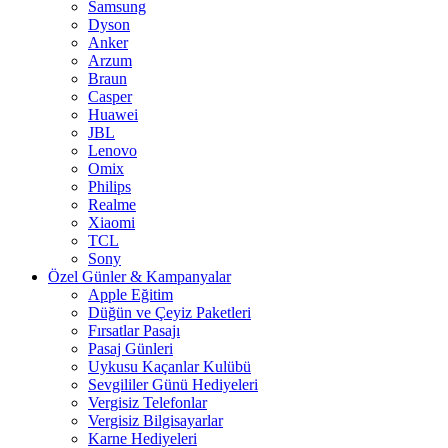
Samsung
Dyson
Anker
Arzum
Braun
Casper
Huawei
JBL
Lenovo
Omix
Philips
Realme
Xiaomi
TCL
Sony
Özel Günler & Kampanyalar
Apple Eğitim
Düğün ve Çeyiz Paketleri
Fırsatlar Pasajı
Pasaj Günleri
Uykusu Kaçanlar Kulübü
Sevgililer Günü Hediyeleri
Vergisiz Telefonlar
Vergisiz Bilgisayarlar
Karne Hediyeleri