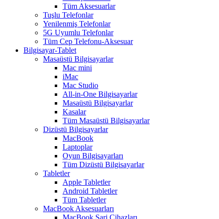
Tüm Aksesuarlar
Tuşlu Telefonlar
Yenilenmiş Telefonlar
5G Uyumlu Telefonlar
Tüm Cep Telefonu-Aksesuar
Bilgisayar-Tablet
Masaüstü Bilgisayarlar
Mac mini
iMac
Mac Studio
All-in-One Bilgisayarlar
Masaüstü Bilgisayarlar
Kasalar
Tüm Masaüstü Bilgisayarlar
Dizüstü Bilgisayarlar
MacBook
Laptoplar
Oyun Bilgisayarları
Tüm Dizüstü Bilgisayarlar
Tabletler
Apple Tabletler
Android Tabletler
Tüm Tabletler
MacBook Aksesuarları
MacBook Şarj Cihazları