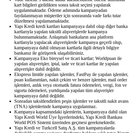
kart bilgileri girildikten sonra taksit seçimi yapılarak
uygulanmaktadır. Ödeme adımında kampanyadan
faydalanmayan müşteriler için sonrasında vade farkı tutar
düzeltmesi yapılamamaktadır.
Yapı Kredi kredi kartları kampanyaya dahil olup diğer banka
kartlarıyla yapılan taksitli alışverişlerde kampanya
bulunmamaktadır. Anlaşmalı bankaların ana platform
kartlarıyla yapılacak alışverişlerde kampanya geçerli olup,
kampanyaya dahil olmayan kartlarla ilgili detaylı bilgiye
bankanız ile görüşerek ulaşabilirsiniz.
Kampanyaya Eko bireysel ve ticari kartlar; Worldpuan ile
yapılan alışverişler, iptal, iade ve ticari kartlar ile yapılan
alışverişler dahil değildir.
Ekspress limitle yapılan işlemler, FastPay ile yapılan işlemler,
puan kullanımları, nakit çekim ve benzer işlemler, mail order
işlemleri, anlık veya otomatik fatura ödemeleri, vergi, fon ve
sigorta ödemeleri, yurtdışında yapılan tüm alışverişler
kampanyaya dahil değildir.
Sonradan taksitlendirilen peşin işlemler ve taksitli nakit avans
(TNA) işlemlerinde kampanya uygulanmaz.
Kampanya kapsamındaki işlemlerin, kampanyaya dahil olan
Yapı Kredi World Üye İşyerlerindeki, Yapı Kredi Bankası
World POS Sistemi üzerinden geçmesi gerekmektedir.
Yapı Kredi ve Turkcell Satış A.Ş. tüm kampanyalarda