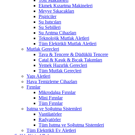
Tost Makineleri
Ekmek Kızartma Makineleri
Meyve Sıkacakları
Pişiriciler
Su Isıtıcıları
Su Sebilleri
Su Arıtma Cihazları
Teknolojik Mutfak Aletleri
Tüm Elektrikli Mutfak Aletleri
Mutfak Gereçleri
Tava & Tencere & Düdüklü Tencere
Çatal & Kaşık & Bıçak Takımları
Yemek Hazırlık Gereçleri
Tüm Mutfak Gereçleri
Yapı Aletleri
Hava Temizleme Cihazları
Fırınlar
Mikrodalga Fırınlar
Mini Fırınlar
Tüm Fırınlar
Isıtma ve Soğutma Sistemleri
Vantilatörler
Radyatörler
Tüm Isıtma ve Soğutma Sistemleri
Tüm Elektrikli Ev Aletleri