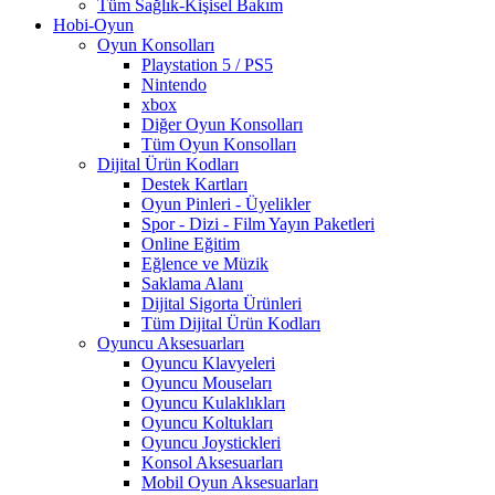
Tüm Sağlık-Kişisel Bakım
Hobi-Oyun
Oyun Konsolları
Playstation 5 / PS5
Nintendo
xbox
Diğer Oyun Konsolları
Tüm Oyun Konsolları
Dijital Ürün Kodları
Destek Kartları
Oyun Pinleri - Üyelikler
Spor - Dizi - Film Yayın Paketleri
Online Eğitim
Eğlence ve Müzik
Saklama Alanı
Dijital Sigorta Ürünleri
Tüm Dijital Ürün Kodları
Oyuncu Aksesuarları
Oyuncu Klavyeleri
Oyuncu Mouseları
Oyuncu Kulaklıkları
Oyuncu Koltukları
Oyuncu Joystickleri
Konsol Aksesuarları
Mobil Oyun Aksesuarları