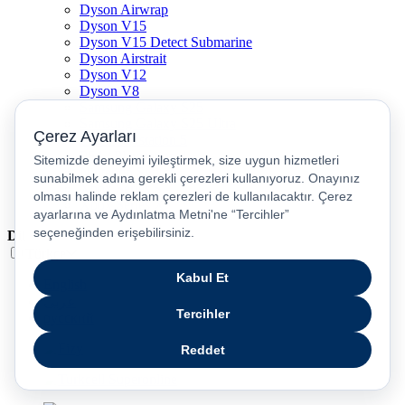
Dyson Airwrap
Dyson V15
Dyson V15 Detect Submarine
Dyson Airstrait
Dyson V12
Dyson V8
Samsung Galaxy S25
Samsung Galaxy S25 Ultra
PS5 / Playstation 5
PS4 / Playstation 4
Nintendo Switch
Xbox Series S
Xbox Series X
Dil
Türkçe
English
عربى
русский