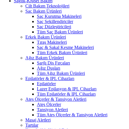
Sağlık-Kişisel Bakım
Cilt Bakım Teknolojileri
Saç Bakım Ürünleri
Saç Kurutma Makineleri
Saç Şekillendiriciler
Saç Düzleştiricileri
Tüm Saç Bakım Ürünleri
Erkek Bakım Ürünleri
Tıraş Makineleri
Saç & Sakal Kesme Makineleri
Tüm Erkek Bakım Ürünleri
Ağız Bakım Ürünleri
Şarjlı Diş Fırçaları
Ağız Duşları
Tüm Ağız Bakım Ürünleri
Epilatörler & IPL Cihazları
Epilatörler
Lazer Epilasyon & IPL Cihazları
Tüm Epilatörler & IPL Cihazları
Ateş Ölçerler & Tansiyon Aletleri
Ateş Ölçerler
Tansiyon Aletleri
Tüm Ateş Ölçerler & Tansiyon Aletleri
Masaj Aletleri
Tartılar