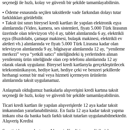
seçeneği ile hızlı, kolay ve güvenli bir şekilde tamamlayabilirsin.
• Ödeme esnasında seçilen taksitlerde vade farkından dolayı tutar
farklılıkları görülebilir.
• Taksit üst sınırı bireysel kredi kartları ile yapılan elektronik eşya
alımlarında (Video, kamera, ses sistemleri, fiyatı 5.000 Türk lirasının
üzerinde olan televizyon vb) 4 ay, tablet alımlarında 6 ay, elektrikli
eşya (Buzdolabı, çamaşır makinesi, bulaşık makinesi, elektrikli ev
aletleri vb.) alımlarında ve fiyatı 5.000 Türk Lirasına kadar olan
televizyon alımlarında 9 ay, bilgisayar alımlarında 12 ay, “yenileme
merkezi” veya “yetkili satıcı” niteliğindeki iş yerlerinden alınan
yenilenmiş ürün niteliğinde olan cep telefonu alımlarında 12 ay
olarak olarak uygulanır. Bireysel kredi kartlarıyla gerçekleştirilecek
telekomünikasyon, hediye kart, hediye çeki ve benzeri şekillerde
herhangi somut bir mal veya hizmeti içermeyen ürünlerin
alımlarında taksit uygulanamaz.
Anlaşmalı olduğumuz bankalarla alışverişini kredi kartına taksit
seçeneği ile hızlı, kolay ve güvenli bir şekilde tamamlayabilirsin.
Ticari kredi kartları ile yapılan alışverişlerde 12 aya kadar taksit
imkanından yararlanabilirsiniz. En fazla 12 aya kadar taksit yapma
imkanı olsa da banka bazlı farklı taksit tutarları uygulanabilmektedir.
Alışveriş Kredisi