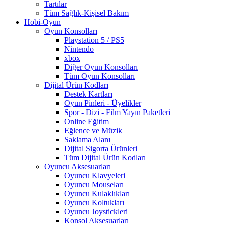
Tartılar
Tüm Sağlık-Kişisel Bakım
Hobi-Oyun
Oyun Konsolları
Playstation 5 / PS5
Nintendo
xbox
Diğer Oyun Konsolları
Tüm Oyun Konsolları
Dijital Ürün Kodları
Destek Kartları
Oyun Pinleri - Üyelikler
Spor - Dizi - Film Yayın Paketleri
Online Eğitim
Eğlence ve Müzik
Saklama Alanı
Dijital Sigorta Ürünleri
Tüm Dijital Ürün Kodları
Oyuncu Aksesuarları
Oyuncu Klavyeleri
Oyuncu Mouseları
Oyuncu Kulaklıkları
Oyuncu Koltukları
Oyuncu Joystickleri
Konsol Aksesuarları