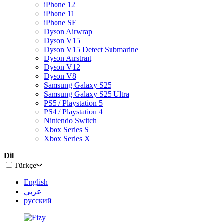
iPhone 12
iPhone 11
iPhone SE
Dyson Airwrap
Dyson V15
Dyson V15 Detect Submarine
Dyson Airstrait
Dyson V12
Dyson V8
Samsung Galaxy S25
Samsung Galaxy S25 Ultra
PS5 / Playstation 5
PS4 / Playstation 4
Nintendo Switch
Xbox Series S
Xbox Series X
Dil
Türkçe
English
عربى
русский