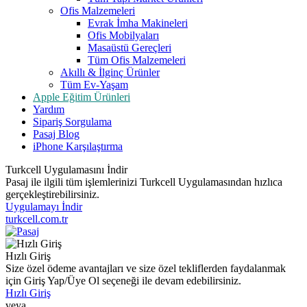
Ofis Malzemeleri
Evrak İmha Makineleri
Ofis Mobilyaları
Masaüstü Gereçleri
Tüm Ofis Malzemeleri
Akıllı & İlginç Ürünler
Tüm Ev-Yaşam
Apple Eğitim Ürünleri
Yardım
Sipariş Sorgulama
Pasaj Blog
iPhone Karşılaştırma
Turkcell Uygulamasını İndir
Pasaj ile ilgili tüm işlemlerinizi Turkcell Uygulamasından hızlıca
gerçekleştirebilirsiniz.
Uygulamayı İndir
turkcell.com.tr
Hızlı Giriş
Size özel ödeme avantajları ve size özel tekliflerden faydalanmak
için Giriş Yap/Üye Ol seçeneği ile devam edebilirsiniz.
Hızlı Giriş
veya