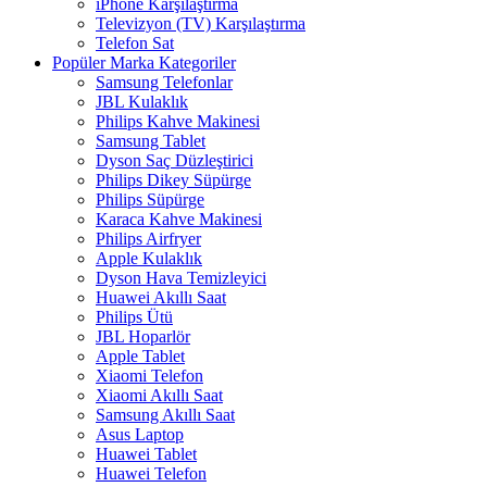
iPhone Karşılaştırma
Televizyon (TV) Karşılaştırma
Telefon Sat
Popüler Marka Kategoriler
Samsung Telefonlar
JBL Kulaklık
Philips Kahve Makinesi
Samsung Tablet
Dyson Saç Düzleştirici
Philips Dikey Süpürge
Philips Süpürge
Karaca Kahve Makinesi
Philips Airfryer
Apple Kulaklık
Dyson Hava Temizleyici
Huawei Akıllı Saat
Philips Ütü
JBL Hoparlör
Apple Tablet
Xiaomi Telefon
Xiaomi Akıllı Saat
Samsung Akıllı Saat
Asus Laptop
Huawei Tablet
Huawei Telefon