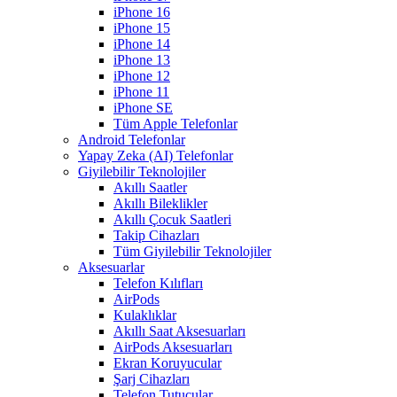
iPhone 16
iPhone 15
iPhone 14
iPhone 13
iPhone 12
iPhone 11
iPhone SE
Tüm Apple Telefonlar
Android Telefonlar
Yapay Zeka (AI) Telefonlar
Giyilebilir Teknolojiler
Akıllı Saatler
Akıllı Bileklikler
Akıllı Çocuk Saatleri
Takip Cihazları
Tüm Giyilebilir Teknolojiler
Aksesuarlar
Telefon Kılıfları
AirPods
Kulaklıklar
Akıllı Saat Aksesuarları
AirPods Aksesuarları
Ekran Koruyucular
Şarj Cihazları
Telefon Tutucular