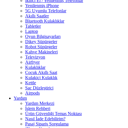
İkinci El / Yenilenmiş Telefonlar
Yenilenmiş iPhone
5G Uyumlu Telefonlar
Akıllı Saatler
Bluetooth Kulaklıklar
Tabletler
Laptop
Oyun Bilgisayarları
Dikey Süpürgeler
Robot Süpürgeler
Kahve Makineleri
Televizyon
Airfryer
Kulaklıklar
Çocuk Akıllı Saat
Kulakiçi Kulaklık
Kettle
Saç Düzleştirici
Airpods
Yardım
Yardım Merkezi
İşlem Rehberi
Ürün Güvenliği Temas Noktası
Nasıl İade Edebilirim?
Pasaj Sipariş Sorgulama