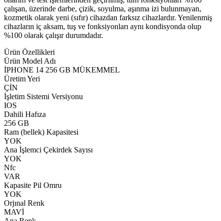
çalışan, üzerinde darbe, çizik, soyulma, aşınma izi bulunmayan,
kozmetik olarak yeni (sıfır) cihazdan farksız cihazlardır. Yenilenmiş
cihazların iç aksam, tuş ve fonksiyonları aynı kondisyonda olup
%100 olarak çalışır durumdadır.
Ürün Özellikleri
Ürün Model Adı
İPHONE 14 256 GB MÜKEMMEL
Üretim Yeri
ÇİN
İşletim Sistemi Versiyonu
IOS
Dahili Hafıza
256 GB
Ram (bellek) Kapasitesi
YOK
Ana İşlemci Çekirdek Sayısı
YOK
Nfc
VAR
Kapasite Pil Omru
YOK
Orjınal Renk
MAVİ
Ana Renk