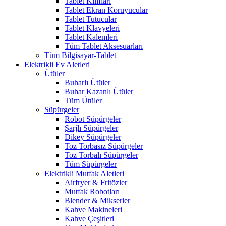
Tablet Kılıfları
Tablet Ekran Koruyucular
Tablet Tutucular
Tablet Klavyeleri
Tablet Kalemleri
Tüm Tablet Aksesuarları
Tüm Bilgisayar-Tablet
Elektrikli Ev Aletleri
Ütüler
Buharlı Ütüler
Buhar Kazanlı Ütüler
Tüm Ütüler
Süpürgeler
Robot Süpürgeler
Şarjlı Süpürgeler
Dikey Süpürgeler
Toz Torbasız Süpürgeler
Toz Torbalı Süpürgeler
Tüm Süpürgeler
Elektrikli Mutfak Aletleri
Airfryer & Fritözler
Mutfak Robotları
Blender & Mikserler
Kahve Makineleri
Kahve Çeşitleri