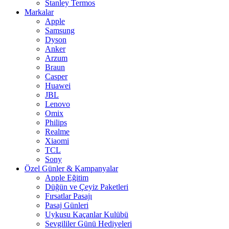
Stanley Termos
Markalar
Apple
Samsung
Dyson
Anker
Arzum
Braun
Casper
Huawei
JBL
Lenovo
Omix
Philips
Realme
Xiaomi
TCL
Sony
Özel Günler & Kampanyalar
Apple Eğitim
Düğün ve Çeyiz Paketleri
Fırsatlar Pasajı
Pasaj Günleri
Uykusu Kaçanlar Kulübü
Sevgililer Günü Hediyeleri