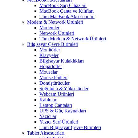
MacBook Şarj Cihazları
MacBook Çanta ve Kılıfları
Tüm MacBook Aksesuarları
Modem & Network Ürünleri
Modemler
Network Ürünleri
Tüm Modem & Network Ürünleri
Bilgisayar Çevre Birimleri
Monitörler
Klavyeler
BiIgisayar Kulaklıkları
Hoparlörler
Mouselar
Mouse Padleri
Dönüştürücüler
Soğutucu & Yükselticiler
Webcam Ürünleri
Kablolar
Laptop Çantaları
UPS & Güç Kaynakları
Yazıcılar
Yazıcı Sarf Ürünleri
Tüm Bilgisayar Çevre Birimleri
Tablet Aksesuarları