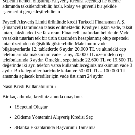
Sepetini hemen oluşturup Alışveriş Kredisi seçeneği ile ödeme
adımında taksitlendirebilir, hızlı, kolay ve güvenli bir şekilde
işlemlerini gerçekleştirebilirsin.
Paycell Alışveriş Limiti ürününde kredi Turkcell Finansman A.Ş.
(Financell) tarafından tahsis edilmektedir. Krediye ilişkin vade, taksit
tutarı, taksit adedi ve faiz oranı Financell tarafından belirlenir. Vade
ve taksit tutarları tek bir ürün üzerinden hesaplanmış olup sepetteki
tutar üzerinden değişiklik gösterebilir. Maksimum vade
bilgisayarlarda 12, tabletlerde 6 aydır. 20.000 TL ve altındaki cep
telefonlarında maksimum vade 12 ay, 20.000 TL üzerindeki cep
telefonlarında 3 aydır. Örneğin, sepetinizde 22.600 TL ve 19.500 TL
değerinde iki ayrı telefon varsa kullanabileceğiniz maksimum vade 3
aydır. Bu kategoriler haricinde kalan ve 50.001 TL – 100.000 TL
arasında açılacak krediler için vade üst sınırı 24 aydır.
Nasıl Kredi Kullanabilirim ?
Bir kaç adımda, krediniz anında onaylanır.
1
Sepetini Oluştur
2
Ödeme Yöntemini Alışveriş Kredisi Seç
3
Banka Ekranlarında Başvurunu Tamamla