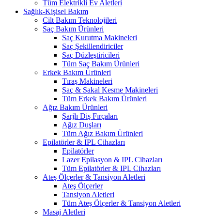
Tüm Elektrikli Ev Aletleri
Sağlık-Kişisel Bakım
Cilt Bakım Teknolojileri
Saç Bakım Ürünleri
Saç Kurutma Makineleri
Saç Şekillendiriciler
Saç Düzleştiricileri
Tüm Saç Bakım Ürünleri
Erkek Bakım Ürünleri
Tıraş Makineleri
Saç & Sakal Kesme Makineleri
Tüm Erkek Bakım Ürünleri
Ağız Bakım Ürünleri
Şarjlı Diş Fırçaları
Ağız Duşları
Tüm Ağız Bakım Ürünleri
Epilatörler & IPL Cihazları
Epilatörler
Lazer Epilasyon & IPL Cihazları
Tüm Epilatörler & IPL Cihazları
Ateş Ölçerler & Tansiyon Aletleri
Ateş Ölçerler
Tansiyon Aletleri
Tüm Ateş Ölçerler & Tansiyon Aletleri
Masaj Aletleri