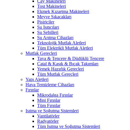
Çay Makineleri
Tost Makineleri
Ekmek Kızartma Makineleri
Meyve Sıkacakları
Pişiriciler
Su Isıtıcıları
Su Sebilleri
Su Arıtma Cihazları
Teknolojik Mutfak Aletleri
Tüm Elektrikli Mutfak Aletleri
Mutfak Gereçleri
Tava & Tencere & Düdüklü Tencere
Çatal & Kaşık & Bıçak Takımları
Yemek Hazırlık Gereçleri
Tüm Mutfak Gereçleri
Yapı Aletleri
Hava Temizleme Cihazları
Fırınlar
Mikrodalga Fırınlar
Mini Fırınlar
Tüm Fırınlar
Isıtma ve Soğutma Sistemleri
Vantilatörler
Radyatörler
Tüm Isıtma ve Soğutma Sistemleri