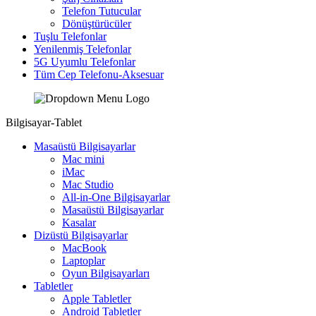
Telefon Tutucular
Dönüştürücüler
Tuşlu Telefonlar
Yenilenmiş Telefonlar
5G Uyumlu Telefonlar
Tüm Cep Telefonu-Aksesuar
Bilgisayar-Tablet
Masaüstü Bilgisayarlar
Mac mini
iMac
Mac Studio
All-in-One Bilgisayarlar
Masaüstü Bilgisayarlar
Kasalar
Dizüstü Bilgisayarlar
MacBook
Laptoplar
Oyun Bilgisayarları
Tabletler
Apple Tabletler
Android Tabletler