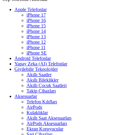
Apple Telefonlar
iPhone 17
iPhone 16
iPhone 15
iPhone 14
iPhone 13
iPhone 12
iPhone 11
iPhone SE
Android Telefonlar
Yapay Zeka (AI) Telefonlar
Giyilebilir Teknolojiler
Akıllı Saatler
Akıllı Bileklikler
Akıllı Çocuk Saatleri
Takip Cihazları
Aksesuarlar
Telefon Kılıfları
AirPods
Kulaklıklar
Akıllı Saat Aksesuarları
AirPods Aksesuarları
Ekran Koruyucular
Şarj Cihazları