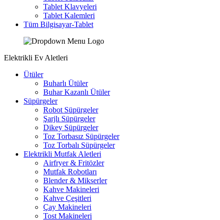
Tablet Klavyeleri
Tablet Kalemleri
Tüm Bilgisayar-Tablet
Elektrikli Ev Aletleri
Ütüler
Buharlı Ütüler
Buhar Kazanlı Ütüler
Süpürgeler
Robot Süpürgeler
Şarjlı Süpürgeler
Dikey Süpürgeler
Toz Torbasız Süpürgeler
Toz Torbalı Süpürgeler
Elektrikli Mutfak Aletleri
Airfryer & Fritözler
Mutfak Robotları
Blender & Mikserler
Kahve Makineleri
Kahve Çeşitleri
Çay Makineleri
Tost Makineleri