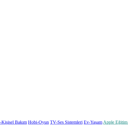
k-Kişisel Bakım
Hobi-Oyun
TV-Ses Sistemleri
Ev-Yaşam
Apple Eğitim