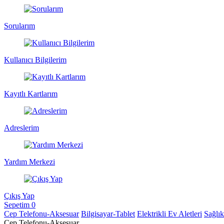
Sorularım
Kullanıcı Bilgilerim
Kayıtlı Kartlarım
Adreslerim
Yardım Merkezi
Çıkış Yap
Sepetim
0
Cep Telefonu-Aksesuar
Bilgisayar-Tablet
Elektrikli Ev Aletleri
Sağlı
Cep Telefonu-Aksesuar