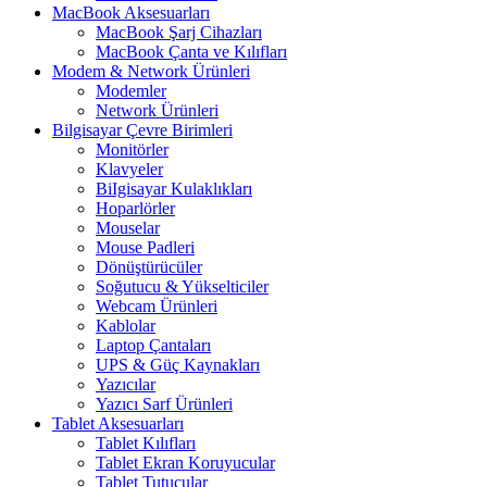
MacBook Aksesuarları
MacBook Şarj Cihazları
MacBook Çanta ve Kılıfları
Modem & Network Ürünleri
Modemler
Network Ürünleri
Bilgisayar Çevre Birimleri
Monitörler
Klavyeler
BiIgisayar Kulaklıkları
Hoparlörler
Mouselar
Mouse Padleri
Dönüştürücüler
Soğutucu & Yükselticiler
Webcam Ürünleri
Kablolar
Laptop Çantaları
UPS & Güç Kaynakları
Yazıcılar
Yazıcı Sarf Ürünleri
Tablet Aksesuarları
Tablet Kılıfları
Tablet Ekran Koruyucular
Tablet Tutucular