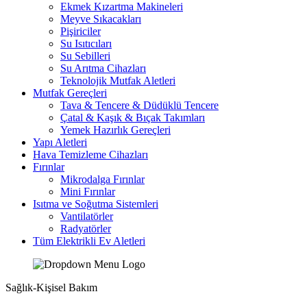
Ekmek Kızartma Makineleri
Meyve Sıkacakları
Pişiriciler
Su Isıtıcıları
Su Sebilleri
Su Arıtma Cihazları
Teknolojik Mutfak Aletleri
Mutfak Gereçleri
Tava & Tencere & Düdüklü Tencere
Çatal & Kaşık & Bıçak Takımları
Yemek Hazırlık Gereçleri
Yapı Aletleri
Hava Temizleme Cihazları
Fırınlar
Mikrodalga Fırınlar
Mini Fırınlar
Isıtma ve Soğutma Sistemleri
Vantilatörler
Radyatörler
Tüm Elektrikli Ev Aletleri
Sağlık-Kişisel Bakım