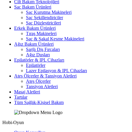
Cilt Bakım Teknolojileri
Saç Bakım Ürünleri
Saç Kurutma Makineleri
Saç Şekillendiriciler
Saç Düzleştiricileri
Erkek Bakım Ürünleri
Tıraş Makineleri
Saç & Sakal Kesme Makineleri
Ağız Bakım Ürünleri
Şarjlı Diş Fırçaları
Ağız Duşları
Epilatörler & IPL Cihazları
Epilatörler
Lazer Epilasyon & IPL Cihazları
Ateş Ölçerler & Tansiyon Aletleri
Ateş Ölçerler
Tansiyon Aletleri
Masaj Aletleri
Tartılar
Tüm Sağlık-Kişisel Bakım
Hobi-Oyun