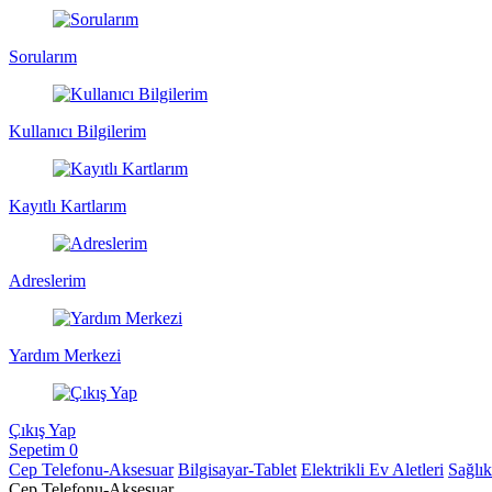
Sorularım
Kullanıcı Bilgilerim
Kayıtlı Kartlarım
Adreslerim
Yardım Merkezi
Çıkış Yap
Sepetim
0
Cep Telefonu-Aksesuar
Bilgisayar-Tablet
Elektrikli Ev Aletleri
Sağlı
Cep Telefonu-Aksesuar