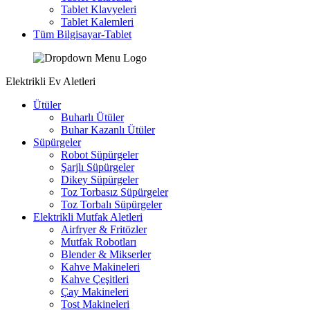
Tablet Klavyeleri
Tablet Kalemleri
Tüm Bilgisayar-Tablet
Elektrikli Ev Aletleri
Ütüler
Buharlı Ütüler
Buhar Kazanlı Ütüler
Süpürgeler
Robot Süpürgeler
Şarjlı Süpürgeler
Dikey Süpürgeler
Toz Torbasız Süpürgeler
Toz Torbalı Süpürgeler
Elektrikli Mutfak Aletleri
Airfryer & Fritözler
Mutfak Robotları
Blender & Mikserler
Kahve Makineleri
Kahve Çeşitleri
Çay Makineleri
Tost Makineleri