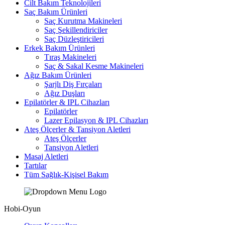
Cilt Bakım Teknolojileri
Saç Bakım Ürünleri
Saç Kurutma Makineleri
Saç Şekillendiriciler
Saç Düzleştiricileri
Erkek Bakım Ürünleri
Tıraş Makineleri
Saç & Sakal Kesme Makineleri
Ağız Bakım Ürünleri
Şarjlı Diş Fırçaları
Ağız Duşları
Epilatörler & IPL Cihazları
Epilatörler
Lazer Epilasyon & IPL Cihazları
Ateş Ölçerler & Tansiyon Aletleri
Ateş Ölçerler
Tansiyon Aletleri
Masaj Aletleri
Tartılar
Tüm Sağlık-Kişisel Bakım
Hobi-Oyun