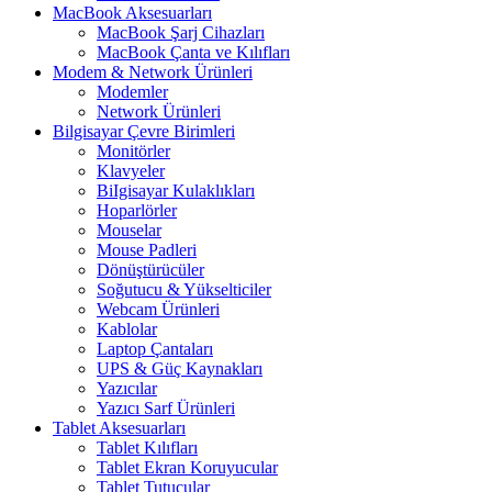
MacBook Aksesuarları
MacBook Şarj Cihazları
MacBook Çanta ve Kılıfları
Modem & Network Ürünleri
Modemler
Network Ürünleri
Bilgisayar Çevre Birimleri
Monitörler
Klavyeler
BiIgisayar Kulaklıkları
Hoparlörler
Mouselar
Mouse Padleri
Dönüştürücüler
Soğutucu & Yükselticiler
Webcam Ürünleri
Kablolar
Laptop Çantaları
UPS & Güç Kaynakları
Yazıcılar
Yazıcı Sarf Ürünleri
Tablet Aksesuarları
Tablet Kılıfları
Tablet Ekran Koruyucular
Tablet Tutucular