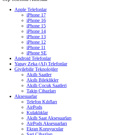
Apple Telefonlar
iPhone 17
iPhone 16
iPhone 15
iPhone 14
iPhone 13
iPhone 12
iPhone 11
iPhone SE
Android Telefonlar
Yapay Zeka (AI) Telefonlar
Giyilebilir Teknolojiler
Akıllı Saatler
Akıllı Bileklikler
Akıllı Çocuk Saatleri
Takip Cihazları
Aksesuarlar
Telefon Kılıfları
AirPods
Kulaklıklar
Akıllı Saat Aksesuarları
AirPods Aksesuarları
Ekran Koruyucular
Şarj Cihazları