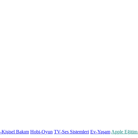
k-Kişisel Bakım
Hobi-Oyun
TV-Ses Sistemleri
Ev-Yaşam
Apple Eğitim