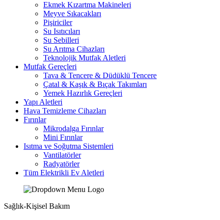
Ekmek Kızartma Makineleri
Meyve Sıkacakları
Pişiriciler
Su Isıtıcıları
Su Sebilleri
Su Arıtma Cihazları
Teknolojik Mutfak Aletleri
Mutfak Gereçleri
Tava & Tencere & Düdüklü Tencere
Çatal & Kaşık & Bıçak Takımları
Yemek Hazırlık Gereçleri
Yapı Aletleri
Hava Temizleme Cihazları
Fırınlar
Mikrodalga Fırınlar
Mini Fırınlar
Isıtma ve Soğutma Sistemleri
Vantilatörler
Radyatörler
Tüm Elektrikli Ev Aletleri
Sağlık-Kişisel Bakım