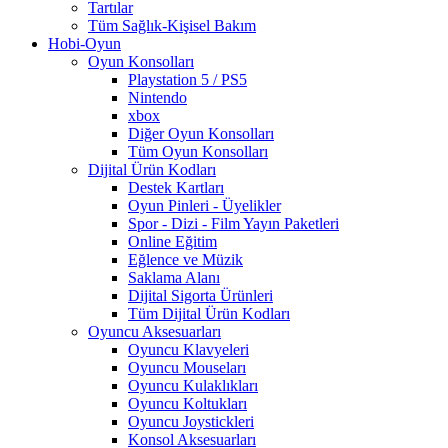
Tartılar
Tüm Sağlık-Kişisel Bakım
Hobi-Oyun
Oyun Konsolları
Playstation 5 / PS5
Nintendo
xbox
Diğer Oyun Konsolları
Tüm Oyun Konsolları
Dijital Ürün Kodları
Destek Kartları
Oyun Pinleri - Üyelikler
Spor - Dizi - Film Yayın Paketleri
Online Eğitim
Eğlence ve Müzik
Saklama Alanı
Dijital Sigorta Ürünleri
Tüm Dijital Ürün Kodları
Oyuncu Aksesuarları
Oyuncu Klavyeleri
Oyuncu Mouseları
Oyuncu Kulaklıkları
Oyuncu Koltukları
Oyuncu Joystickleri
Konsol Aksesuarları