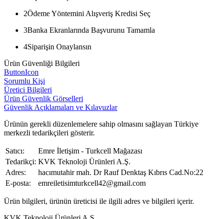
2
Ödeme Yöntemini Alışveriş Kredisi Seç
3
Banka Ekranlarında Başvurunu Tamamla
4
Siparişin Onaylansın
Ürün Güvenliği Bilgileri
ButtonIcon
Sorumlu Kişi
Üretici Bilgileri
Ürün Güvenlik Görselleri
Güvenlik Açıklamaları ve Kılavuzlar
Ürünün gerekli düzenlemelere sahip olmasını sağlayan Türkiye
merkezli tedarikçileri gösterir.
Satıcı:
Emre İletişim - Turkcell Mağazası
Tedarikçi:
KVK Teknoloji Ürünleri A.Ş.
Adres:
hacımutahir mah. Dr Rauf Denktaş Kıbrıs Cad.No:22
E-posta:
emreiletisimturkcell42@gmail.com
Ürün bilgileri, ürünün üreticisi ile ilgili adres ve bilgileri içerir.
KVK Teknoloji Ürünleri A.Ş.