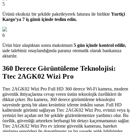
5
Ürünü eksiksiz bir şekilde paketleyerek faturası ile birlikte
Yurtiçi
Kargo’ya 7 iş günü içinde teslim edin.
6
Ürün bize ulaştıktan sonra maksimum
5 gün içinde kontrol edilir,
iade talebiniz onaylandığında paranız otomatik olarak bankanıza
aktarılır.
360 Derece Görüntüleme Teknolojisi:
Ttec 2AGK02 Wizi Pro
Ttec 2AGK02 Wizi Pro Full HD 360 derece Wi-Fi kamera, modern
güvenlik ihtiyaçlarına cevap veren üstün teknolojik özellikleri ile
dikkat çeker. Bu kamera, 360 derece görüntüleme teknolojisi
sayesinde geniş bir alanı kesintisiz izleme imkânı sunar. Full HD
kalitesinde görüntü sağlayan Ttec 2AGK02 Wizi Pro, evinizi veya iş
yerinizi her açıdan net bir şekilde gözlemlemenize yardımcı olur. Bu
özellik, güvenliği artırırken herhangi bir detayı kaçırmamanızı sağlar.
Ttec 2AGK02 Wizi Pro ev izleme güvenlik kamerası, hareket
algılama sensörleri ile donatılmıştır ve bu sayede anlık bildirimler