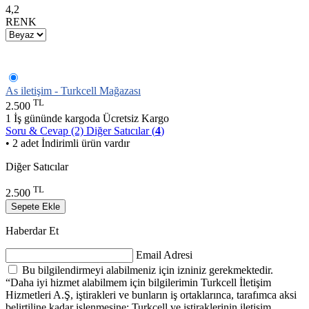
4,2
RENK
As iletişim - Turkcell Mağazası
TL
2.500
1 İş gününde kargoda
Ücretsiz Kargo
Soru & Cevap (2)
Diğer Satıcılar (
4
)
• 2 adet İndirimli ürün vardır
Diğer Satıcılar
TL
2.500
Sepete Ekle
Haberdar Et
Email Adresi
Bu bilgilendirmeyi alabilmeniz için izniniz gerekmektedir.
“Daha iyi hizmet alabilmem için bilgilerimin Turkcell İletişim
Hizmetleri A.Ş, iştirakleri ve bunların iş ortaklarınca, tarafımca aksi
belirtiline kadar işlenmesine; Turkcell ve iştiraklerinin iletişim