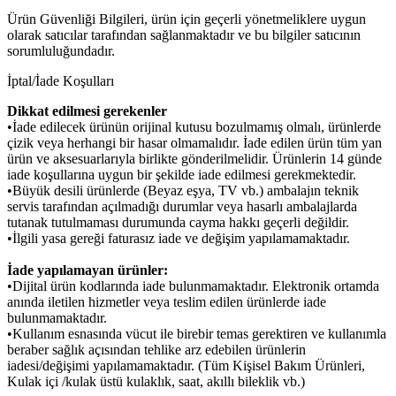
Ürün Güvenliği Bilgileri, ürün için geçerli yönetmeliklere uygun
olarak satıcılar tarafından sağlanmaktadır ve bu bilgiler satıcının
sorumluluğundadır.
İptal/İade Koşulları
Dikkat edilmesi gerekenler
•İade edilecek ürünün orijinal kutusu bozulmamış olmalı, ürünlerde
çizik veya herhangi bir hasar olmamalıdır. İade edilen ürün tüm yan
ürün ve aksesuarlarıyla birlikte gönderilmelidir. Ürünlerin 14 günde
iade koşullarına uygun bir şekilde iade edilmesi gerekmektedir.
•Büyük desili ürünlerde (Beyaz eşya, TV vb.) ambalajın teknik
servis tarafından açılmadığı durumlar veya hasarlı ambalajlarda
tutanak tutulmaması durumunda cayma hakkı geçerli değildir.
•İlgili yasa gereği faturasız iade ve değişim yapılamamaktadır.
İade yapılamayan ürünler:
•Dijital ürün kodlarında iade bulunmamaktadır. Elektronik ortamda
anında iletilen hizmetler veya teslim edilen ürünlerde iade
bulunmamaktadır.
•Kullanım esnasında vücut ile birebir temas gerektiren ve kullanımla
beraber sağlık açısından tehlike arz edebilen ürünlerin
iadesi/değişimi yapılamamaktadır. (Tüm Kişisel Bakım Ürünleri,
Kulak içi /kulak üstü kulaklık, saat, akıllı bileklik vb.)