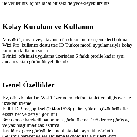
ile verilerinizi içiniz rahat bir şekilde yedekleyebilirsiniz.
Kolay Kurulum ve Kullanım
Masaüstü, duvar veya tavanda farklı kullanım seçenekleri bulunan
Wizi Pro, kullanıcı dostu ttec IQ Türkçe mobil uygulamasıyla kolay
kurulum kullanım sunar.
Evinizi, ofisinizi uygulama üzerinden 6 farklı profile kadar aynı
anda uzaktan görüntüleyebilirsiniz.
Genel Özellikler
Ev, ofis vb. alanları Wi-Fi üzerinden telefon, tablet ve bilgisayar ile
uzaktan izleme
Full HD 3 megapiksel (2048x1536p) ultra yüksek çözünürlük ile
ekstra net ve detaylı görüntü
360 derece hareketli panoramik görüntüleme, 105 derece görüş açısı
ve yakınlaştırma/uzaklaştırma
Kızılötesi gece görüşü ile karanlıkta dahi ayrıntılı görüntü
Gelişmiş hareket ve ses algılama teknolojisi ile kişileri, evcil