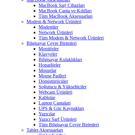
MacBook Şarj Cihazları
MacBook Çanta ve Kılıfları
Tüm MacBook Aksesuarları
Modem & Network Ürünleri
Modemler
Network Ürünleri
Tüm Modem & Network Ürünleri
Bilgisayar Çevre Birimleri
Monitörler
Klavyeler
BiIgisayar Kulaklıkları
Hoparlörler
Mouselar
Mouse Padleri
Dönüştürücüler
Soğutucu & Yükselticiler
Webcam Ürünleri
Kablolar
Laptop Çantaları
UPS & Güç Kaynakları
Yazıcılar
Yazıcı Sarf Ürünleri
Tüm Bilgisayar Çevre Birimleri
Tablet Aksesuarları