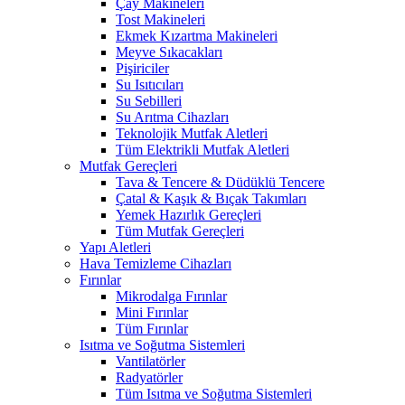
Çay Makineleri
Tost Makineleri
Ekmek Kızartma Makineleri
Meyve Sıkacakları
Pişiriciler
Su Isıtıcıları
Su Sebilleri
Su Arıtma Cihazları
Teknolojik Mutfak Aletleri
Tüm Elektrikli Mutfak Aletleri
Mutfak Gereçleri
Tava & Tencere & Düdüklü Tencere
Çatal & Kaşık & Bıçak Takımları
Yemek Hazırlık Gereçleri
Tüm Mutfak Gereçleri
Yapı Aletleri
Hava Temizleme Cihazları
Fırınlar
Mikrodalga Fırınlar
Mini Fırınlar
Tüm Fırınlar
Isıtma ve Soğutma Sistemleri
Vantilatörler
Radyatörler
Tüm Isıtma ve Soğutma Sistemleri