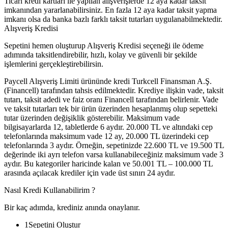
Ticari kredi kartları ile yapılan alışverişlerde 12 aya kadar taksit
imkanından yararlanabilirsiniz. En fazla 12 aya kadar taksit yapma
imkanı olsa da banka bazlı farklı taksit tutarları uygulanabilmektedir.
Alışveriş Kredisi
Sepetini hemen oluşturup Alışveriş Kredisi seçeneği ile ödeme
adımında taksitlendirebilir, hızlı, kolay ve güvenli bir şekilde
işlemlerini gerçekleştirebilirsin.
Paycell Alışveriş Limiti ürününde kredi Turkcell Finansman A.Ş.
(Financell) tarafından tahsis edilmektedir. Krediye ilişkin vade, taksit
tutarı, taksit adedi ve faiz oranı Financell tarafından belirlenir. Vade
ve taksit tutarları tek bir ürün üzerinden hesaplanmış olup sepetteki
tutar üzerinden değişiklik gösterebilir. Maksimum vade
bilgisayarlarda 12, tabletlerde 6 aydır. 20.000 TL ve altındaki cep
telefonlarında maksimum vade 12 ay, 20.000 TL üzerindeki cep
telefonlarında 3 aydır. Örneğin, sepetinizde 22.600 TL ve 19.500 TL
değerinde iki ayrı telefon varsa kullanabileceğiniz maksimum vade 3
aydır. Bu kategoriler haricinde kalan ve 50.001 TL – 100.000 TL
arasında açılacak krediler için vade üst sınırı 24 aydır.
Nasıl Kredi Kullanabilirim ?
Bir kaç adımda, krediniz anında onaylanır.
1
Sepetini Oluştur