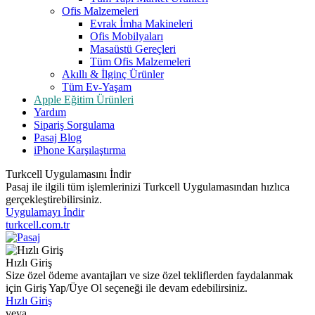
Ofis Malzemeleri
Evrak İmha Makineleri
Ofis Mobilyaları
Masaüstü Gereçleri
Tüm Ofis Malzemeleri
Akıllı & İlginç Ürünler
Tüm Ev-Yaşam
Apple Eğitim Ürünleri
Yardım
Sipariş Sorgulama
Pasaj Blog
iPhone Karşılaştırma
Turkcell Uygulamasını İndir
Pasaj ile ilgili tüm işlemlerinizi Turkcell Uygulamasından hızlıca
gerçekleştirebilirsiniz.
Uygulamayı İndir
turkcell.com.tr
Hızlı Giriş
Size özel ödeme avantajları ve size özel tekliflerden faydalanmak
için Giriş Yap/Üye Ol seçeneği ile devam edebilirsiniz.
Hızlı Giriş
veya