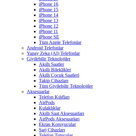
iPhone 16
iPhone 15
iPhone 14
iPhone 13
iPhone 12
iPhone 11
iPhone SE
Tüm Apple Telefonlar
Android Telefonlar
Yapay Zeka (AI) Telefonlar
Giyilebilir Teknolojiler
Akıllı Saatler
Akıllı Bileklikler
Akıllı Çocuk Saatleri
Takip Cihazları
Tüm Giyilebilir Teknolojiler
Aksesuarlar
Telefon Kılıfları
AirPods
Kulaklıklar
Akıllı Saat Aksesuarları
AirPods Aksesuarları
Ekran Koruyucular
Şarj Cihazları
Telefon Tutucular