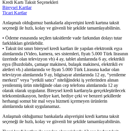
Kredi Kartı Taksit Seçenekleri
Bireysel Kartlar
Ticari Kartlar
Anlaşmalı olduğumuz bankalarla alışverişini kredi kartına taksit
seçeneği ile hızlı, kolay ve güvenli bir şekilde tamamlayabilirsin.
• Ödeme esnasında seçilen taksitlerde vade farkından dolayı tutar
farklılıkları görülebilir.
• Taksit üst sınırı bireysel kredi kartları ile yapılan elektronik eşya
alımlarında (Video, kamera, ses sistemleri, fiyatı 5.000 Türk lirasının
üzerinde olan televizyon vb) 4 ay, tablet alımlarında 6 ay, elektrikli
eşya (Buzdolabı, çamaşır makinesi, bulaşık makinesi, elektrikli ev
aletleri vb.) alımlarında ve fiyatı 5.000 Türk Lirasına kadar olan
televizyon alımlarında 9 ay, bilgisayar alımlarında 12 ay, “yenileme
merkezi” veya “yetkili satıcı” niteliğindeki iş yerlerinden alınan
yenilenmiş ürün niteliğinde olan cep telefonu alımlarında 12 ay
olarak olarak uygulanır. Bireysel kredi kartlarıyla gerçekleştirilecek
telekomünikasyon, hediye kart, hediye çeki ve benzeri şekillerde
herhangi somut bir mal veya hizmeti içermeyen ürünlerin
alımlarında taksit uygulanamaz.
Anlaşmalı olduğumuz bankalarla alışverişini kredi kartına taksit
seçeneği ile hızlı, kolay ve güvenli bir şekilde tamamlayabilirsin.