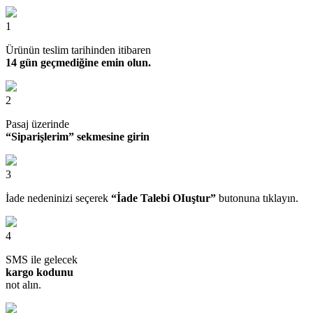
1
Ürünün teslim tarihinden itibaren
14 gün geçmediğine emin olun.
2
Pasaj üzerinde
“Siparişlerim” sekmesine girin
3
İade nedeninizi seçerek
“İade Talebi OIuştur”
butonuna tıklayın.
4
SMS ile gelecek
kargo kodunu
not alın.