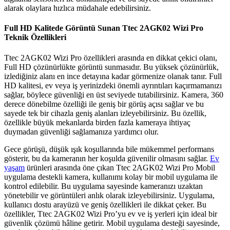
alarak olaylara hızlıca müdahale edebilirsiniz.
Full HD Kalitede Görüntü Sunan Ttec 2AGK02 Wizi Pro
Teknik Özellikleri
Ttec 2AGK02 Wizi Pro özellikleri arasında en dikkat çekici olanı,
Full HD çözünürlükte görüntü sunmasıdır. Bu yüksek çözünürlük,
izlediğiniz alanı en ince detayına kadar görmenize olanak tanır. Full
HD kalitesi, ev veya iş yerinizdeki önemli ayrıntıları kaçırmamanızı
sağlar, böylece güvenliği en üst seviyede tutabilirsiniz. Kamera, 360
derece dönebilme özelliği ile geniş bir görüş açısı sağlar ve bu
sayede tek bir cihazla geniş alanları izleyebilirsiniz. Bu özellik,
özellikle büyük mekanlarda birden fazla kameraya ihtiyaç
duymadan güvenliği sağlamanıza yardımcı olur.
Gece görüşü, düşük ışık koşullarında bile mükemmel performans
gösterir, bu da kameranın her koşulda güvenilir olmasını sağlar.
Ev
yaşam
ürünleri arasında öne çıkan Ttec 2AGK02 Wizi Pro Mobil
uygulama destekli kamera, kullanımı kolay bir mobil uygulama ile
kontrol edilebilir. Bu uygulama sayesinde kameranızı uzaktan
yönetebilir ve görüntüleri anlık olarak izleyebilirsiniz. Uygulama,
kullanıcı dostu arayüzü ve geniş özellikleri ile dikkat çeker. Bu
özellikler, Ttec 2AGK02 Wizi Pro’yu ev ve iş yerleri için ideal bir
güvenlik çözümü hâline getirir. Mobil uygulama desteği sayesinde,