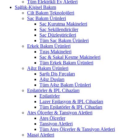
Tüm Elektrikli Ev Aletleri
Sağlık-Kişisel Bakım
Cilt Bakım Teknolojileri
Saç Bakım Ürünleri
Saç Kurutma Makineleri
Saç Şekillendiriciler
Saç Düzleştiricileri
Tüm Saç Bakım Ürünleri
Erkek Bakım Ürünleri
Tıraş Makineleri
Saç & Sakal Kesme Makineleri
Tüm Erkek Bakım Ürünleri
Ağız Bakım Ürünleri
Şarjlı Diş Fırçaları
Ağız Duşları
Tüm Ağız Bakım Ürünleri
Epilatörler & IPL Cihazları
Epilatörler
Lazer Epilasyon & IPL Cihazları
Tüm Epilatörler & IPL Cihazları
Ateş Ölçerler & Tansiyon Aletleri
Ateş Ölçerler
Tansiyon Aletleri
Tüm Ateş Ölçerler & Tansiyon Aletleri
Masaj Aletleri