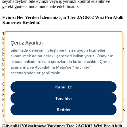
seyahatteyken bile evinizi veya iş yerinizi kontrol edebilir ve
gerektiğinde anında müdahale edebilirsiniz.
Evinizi Her Yerden İzlemeniz için Ttec 2AGK02 Wizi Pro Akıllı
Kamerayı Keşfedin!
Ttec 2AGK02 Wizi Pro kullanımı, oldukça basittir. Bu akıllı
kamera, internet bağlantısı olan her yerden erişim imkânı sunar.
Kamera, kablosuz bağlantı özelliği ile kurulumu ve kullanımı
oldukça kolaydır. Kurulum süreci, kullanıcı dostu tasarımı sayesinde
hızla tamamlanabilir ve karmaşık kablolama gerektirmez. Mobil
uygulama desteği ile kameranızı cep telefonunuzdan veya
tabletinizden kontrol edebilir, görüntüleri kaydedebilir ve geçmiş
kayıtları izleyebilirsiniz. Bu, özellikle sürekli hareket hâlinde olan
kullanıcılar için büyük bir avantaj sağlar.
Güvenlik
açısından kritik olan bu özellikler, Ttec 2AGK02 Wizi
Pro’nun kullanıcılar arasında popüler olmasını sağlar. Ayrıca bu
kameranın sunduğu uzaktan erişim ve kontrol imkanları,
kullanıcıların güvenlik düzeylerini artırmalarına yardımcı olur. Mobil
uygulama, anlık bildirimler ve uyarılar göndererek herhangi bir
güvenlik ihlali durumunda hızlıca bilgilendirir. Bu, hem ev hem de iş
yerlerinde daha huzurlu bir yaşam ve çalışma ortamı sağlar.
Güvenliği Yükseltmeye Yardımcı Ttec 2AGK02 Wizi Pro Akıllı