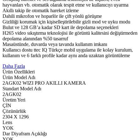
hayvanları vb. otomatik olarak tespit etme ve kullanıcıyı uyarma
Akıllı takip ile otomatik hareket izleme
Dahili mikrofon ve hoparlör ile çift yönlü görüşme
Gizliliği korumak için kişiselleştirilebilir gizli mod ve uyku modu
Bulut ve 128 GB’a kadar SD kart ile depolama seçenekleri
H265 video sıkıştırma teknolojisi ile görüntü kalitesini değiştirmeden
depolama alanından %50 tasarruf
Masaüstünde, duvarda veya tavanda kullanım imkanı
Kullanıcı dostu ttec IQ Türkçe mobil uygulama ile kolay kurulum,
kullanım ve 6 farklı profile kadar aynı anda uzaktan görüntüleme
Daha Fazla
Ürün Özellikleri
Ürün Model Adı
2AGK02 WIZI PRO AKILLI KAMERA
Standart Model Adı
2AGK02
Üretim Yeri
ÇİN
Çözünürlük
2304 X 1296
Lens
YOK
Dar Diyafram Açıklığı
YOK