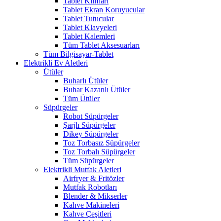
Tablet Kılıfları
Tablet Ekran Koruyucular
Tablet Tutucular
Tablet Klavyeleri
Tablet Kalemleri
Tüm Tablet Aksesuarları
Tüm Bilgisayar-Tablet
Elektrikli Ev Aletleri
Ütüler
Buharlı Ütüler
Buhar Kazanlı Ütüler
Tüm Ütüler
Süpürgeler
Robot Süpürgeler
Şarjlı Süpürgeler
Dikey Süpürgeler
Toz Torbasız Süpürgeler
Toz Torbalı Süpürgeler
Tüm Süpürgeler
Elektrikli Mutfak Aletleri
Airfryer & Fritözler
Mutfak Robotları
Blender & Mikserler
Kahve Makineleri
Kahve Çeşitleri