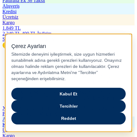
Faturana Ek 36 Taksit
Alışveriş
Kredisi
Ücretsiz
Kargo
1.849
TL
2.249
TL
400 TL İndirim
Son 30 günün en düşük fiyatı
Xenon Smart Ev Kamerası 3lü Set 2304p Mobil Kontrol Sesli 360
Ptz Gece Görüş İç Mekan Kamera
Alışveriş
Kredisi
Ücretsiz
Kargo