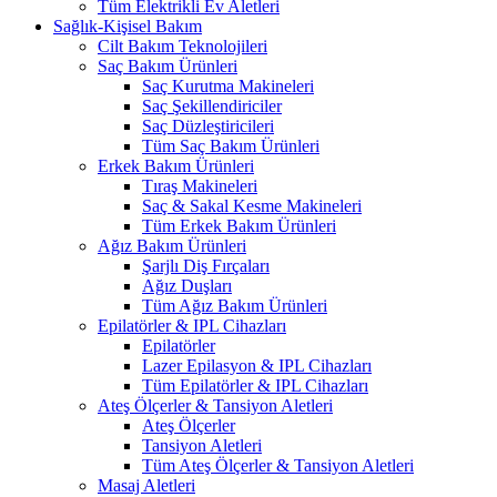
Tüm Elektrikli Ev Aletleri
Sağlık-Kişisel Bakım
Cilt Bakım Teknolojileri
Saç Bakım Ürünleri
Saç Kurutma Makineleri
Saç Şekillendiriciler
Saç Düzleştiricileri
Tüm Saç Bakım Ürünleri
Erkek Bakım Ürünleri
Tıraş Makineleri
Saç & Sakal Kesme Makineleri
Tüm Erkek Bakım Ürünleri
Ağız Bakım Ürünleri
Şarjlı Diş Fırçaları
Ağız Duşları
Tüm Ağız Bakım Ürünleri
Epilatörler & IPL Cihazları
Epilatörler
Lazer Epilasyon & IPL Cihazları
Tüm Epilatörler & IPL Cihazları
Ateş Ölçerler & Tansiyon Aletleri
Ateş Ölçerler
Tansiyon Aletleri
Tüm Ateş Ölçerler & Tansiyon Aletleri
Masaj Aletleri