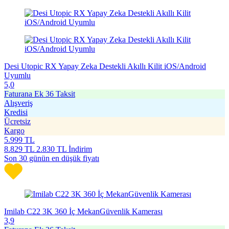
Desi Utopic RX Yapay Zeka Destekli Akıllı Kilit iOS/Android
Uyumlu
5,0
Faturana Ek 36 Taksit
Alışveriş
Kredisi
Ücretsiz
Kargo
5.999
TL
8.829
TL
2.830 TL İndirim
Son 30 günün en düşük fiyatı
Imilab C22 3K 360 İç MekanGüvenlik Kamerası
3,9