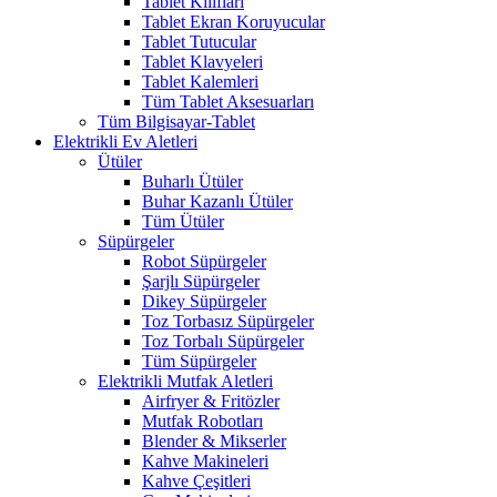
Tablet Kılıfları
Tablet Ekran Koruyucular
Tablet Tutucular
Tablet Klavyeleri
Tablet Kalemleri
Tüm Tablet Aksesuarları
Tüm Bilgisayar-Tablet
Elektrikli Ev Aletleri
Ütüler
Buharlı Ütüler
Buhar Kazanlı Ütüler
Tüm Ütüler
Süpürgeler
Robot Süpürgeler
Şarjlı Süpürgeler
Dikey Süpürgeler
Toz Torbasız Süpürgeler
Toz Torbalı Süpürgeler
Tüm Süpürgeler
Elektrikli Mutfak Aletleri
Airfryer & Fritözler
Mutfak Robotları
Blender & Mikserler
Kahve Makineleri
Kahve Çeşitleri