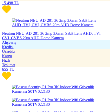
15.498
TL
Neutron NEU-AD-201-36 2mp 3.6mm Sabit Lens AHD, TVI,
CVI, CVBS 20m AHD Dome Kamera
Alışveriş
Kredisi
Ücretsiz
Kargo
Hızlı
Teslimat
655
TL