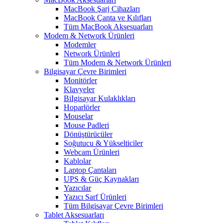
MacBook Şarj Cihazları
MacBook Çanta ve Kılıfları
Tüm MacBook Aksesuarları
Modem & Network Ürünleri
Modemler
Network Ürünleri
Tüm Modem & Network Ürünleri
Bilgisayar Çevre Birimleri
Monitörler
Klavyeler
BiIgisayar Kulaklıkları
Hoparlörler
Mouselar
Mouse Padleri
Dönüştürücüler
Soğutucu & Yükselticiler
Webcam Ürünleri
Kablolar
Laptop Çantaları
UPS & Güç Kaynakları
Yazıcılar
Yazıcı Sarf Ürünleri
Tüm Bilgisayar Çevre Birimleri
Tablet Aksesuarları