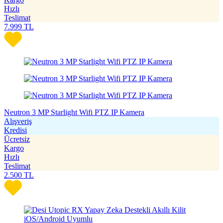
Hızlı
Teslimat
7.999
TL
Neutron 3 MP Starlight Wifi PTZ IP Kamera
Alışveriş
Kredisi
Ücretsiz
Kargo
Hızlı
Teslimat
2.500
TL