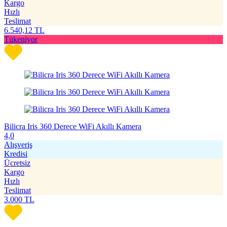
Kargo
Hızlı
Teslimat
6.540,12
TL
Tükeniyor
Bilicra Iris 360 Derece WiFi Akıllı Kamera
4,0
Alışveriş
Kredisi
Ücretsiz
Kargo
Hızlı
Teslimat
3.000
TL