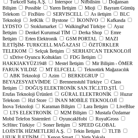
Turkcell Satış A.Ş.
Interspor
Nifbilisim
Doğansan
Bilişim
Possible
Yaren İletişim
Mioji
Bayram Gümüş
Telekom
FixBüro
SERVISCELL
As iletişim
BLC
Teknoloji
JetKlik
Bystone
İKONİVO
Kafkasda
LYDSTO
Stoklumarket
WalkingPad Türkiye
Ayaz
İletişim
Denkel Kurumsal TİM
Derka Shop
Emre
İletişim
Erten Elektronik
GSM PORTAL
MAZI
İLETİŞİM- TURKCELL MAĞAZASI
ÖZTÜRKLER
TELEKOM
Selçuk İletişim
SERHATCAN TEKNOLOJİ
xDrive Oyuncu Koltukları
FDG İletişim
HAKKIAKYÜZ1948
Mestel İletişim
Mir Bilişim - ÖMER
FARUK YILDIZ
MT ELFCELL
Teknotürk Mağazacılık
ABK Teknoloji
Azim
BERKEGRUP
BEYAZESYAEVİMDE
Brennenstuhl Türkiye
Class
İletişim
DOĞUŞ ELEKTRONİK SAN.TİC.LTD.ŞTİ.
Erufas Teknoloji Ürünleri
GÜRAL ELEKTRONİK
Huzur
Telekom
Hzl Store
İNAN MOBİLE TEKNOLOJİ
İnova Teknoloji
Karaman Bilişim
Lara İletişim
LiveBlue
LTS ELEKTRONİK
M2M Bilişim
Mustafa Özdamar
Mobil Telefon Sistemleri
OyuncakHobi
RoyalGross
ScHitec Türkiye
Soner İletişim
SPEED GLOBAL
LOJİSTİK HİZMETLERİ A.Ş.
Tekin İletişim
TLTB
UFUK İLETİŞİM
Xenon Smart
Yetiş Yakala