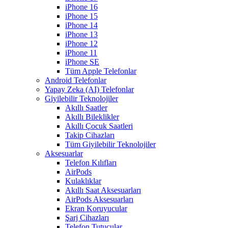
iPhone 16
iPhone 15
iPhone 14
iPhone 13
iPhone 12
iPhone 11
iPhone SE
Tüm Apple Telefonlar
Android Telefonlar
Yapay Zeka (AI) Telefonlar
Giyilebilir Teknolojiler
Akıllı Saatler
Akıllı Bileklikler
Akıllı Çocuk Saatleri
Takip Cihazları
Tüm Giyilebilir Teknolojiler
Aksesuarlar
Telefon Kılıfları
AirPods
Kulaklıklar
Akıllı Saat Aksesuarları
AirPods Aksesuarları
Ekran Koruyucular
Şarj Cihazları
Telefon Tutucular