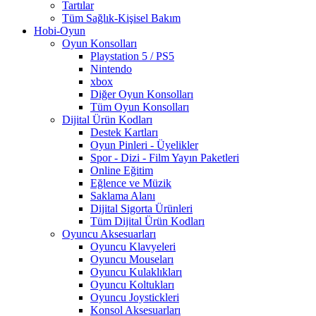
Tartılar
Tüm Sağlık-Kişisel Bakım
Hobi-Oyun
Oyun Konsolları
Playstation 5 / PS5
Nintendo
xbox
Diğer Oyun Konsolları
Tüm Oyun Konsolları
Dijital Ürün Kodları
Destek Kartları
Oyun Pinleri - Üyelikler
Spor - Dizi - Film Yayın Paketleri
Online Eğitim
Eğlence ve Müzik
Saklama Alanı
Dijital Sigorta Ürünleri
Tüm Dijital Ürün Kodları
Oyuncu Aksesuarları
Oyuncu Klavyeleri
Oyuncu Mouseları
Oyuncu Kulaklıkları
Oyuncu Koltukları
Oyuncu Joystickleri
Konsol Aksesuarları