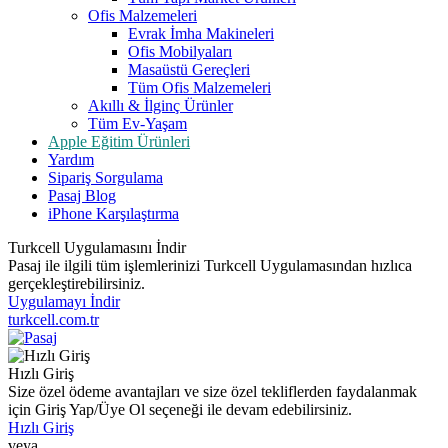
Ofis Malzemeleri
Evrak İmha Makineleri
Ofis Mobilyaları
Masaüstü Gereçleri
Tüm Ofis Malzemeleri
Akıllı & İlginç Ürünler
Tüm Ev-Yaşam
Apple Eğitim Ürünleri
Yardım
Sipariş Sorgulama
Pasaj Blog
iPhone Karşılaştırma
Turkcell Uygulamasını İndir
Pasaj ile ilgili tüm işlemlerinizi Turkcell Uygulamasından hızlıca
gerçekleştirebilirsiniz.
Uygulamayı İndir
turkcell.com.tr
Hızlı Giriş
Size özel ödeme avantajları ve size özel tekliflerden faydalanmak
için Giriş Yap/Üye Ol seçeneği ile devam edebilirsiniz.
Hızlı Giriş
veya