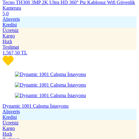
Tecno TH300 3MP 2K Ultra HD 360° Ptz Kablosuz Wifi Güvenlik
Kamerası
5,0
Alışveriş
Kredisi
Ücretsiz
Kargo
Hızlı
Teslimat
1.567,50
TL
Dynamic 1001 Çalışma İstasyonu
Alışveriş
Kredisi
Ücretsiz
Kargo
Hızlı