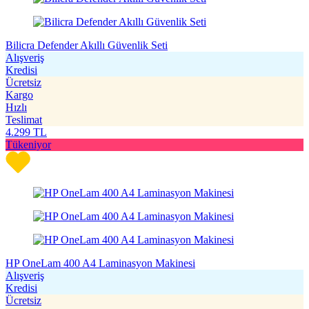
Bilicra Defender Akıllı Güvenlik Seti
Alışveriş
Kredisi
Ücretsiz
Kargo
Hızlı
Teslimat
4.299
TL
Tükeniyor
HP OneLam 400 A4 Laminasyon Makinesi
Alışveriş
Kredisi
Ücretsiz