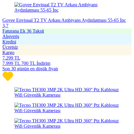
Govee Envisual T2 TV Arkası Ambiyans Aydınlatması 55-65 İnç
3,7
Faturana Ek 36 Taksit
Alışveriş
Kredisi
Ücretsiz
Kargo
7.299
TL
7.999
TL
700 TL İndirim
Son 30 günün en düşük fiyatı