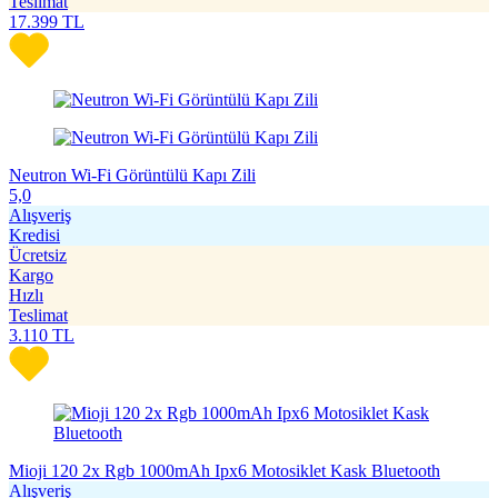
Teslimat
17.399
TL
Neutron Wi-Fi Görüntülü Kapı Zili
5,0
Alışveriş
Kredisi
Ücretsiz
Kargo
Hızlı
Teslimat
3.110
TL
Mioji 120 2x Rgb 1000mAh Ipx6 Motosiklet Kask Bluetooth
Alışveriş