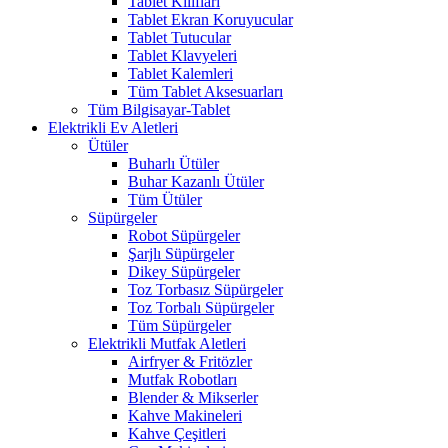
Tablet Kılıfları
Tablet Ekran Koruyucular
Tablet Tutucular
Tablet Klavyeleri
Tablet Kalemleri
Tüm Tablet Aksesuarları
Tüm Bilgisayar-Tablet
Elektrikli Ev Aletleri
Ütüler
Buharlı Ütüler
Buhar Kazanlı Ütüler
Tüm Ütüler
Süpürgeler
Robot Süpürgeler
Şarjlı Süpürgeler
Dikey Süpürgeler
Toz Torbasız Süpürgeler
Toz Torbalı Süpürgeler
Tüm Süpürgeler
Elektrikli Mutfak Aletleri
Airfryer & Fritözler
Mutfak Robotları
Blender & Mikserler
Kahve Makineleri
Kahve Çeşitleri