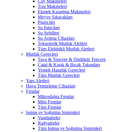
Çay Makineleri
Tost Makineleri
Ekmek Kızartma Makineleri
Meyve Sıkacakları
Pişiriciler
Su Isıtıcıları
Su Sebilleri
Su Arıtma Cihazları
Teknolojik Mutfak Aletleri
Tüm Elektrikli Mutfak Aletleri
Mutfak Gereçleri
Tava & Tencere & Düdüklü Tencere
Çatal & Kaşık & Bıçak Takımları
Yemek Hazırlık Gereçleri
Tüm Mutfak Gereçleri
Yapı Aletleri
Hava Temizleme Cihazları
Fırınlar
Mikrodalga Fırınlar
Mini Fırınlar
Tüm Fırınlar
Isıtma ve Soğutma Sistemleri
Vantilatörler
Radyatörler
Tüm Isıtma ve Soğutma Sistemleri