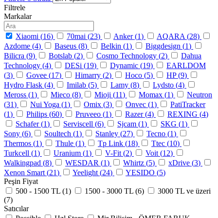
Filtrele
Markalar
Xiaomi (
16
)
70mai (
23
)
Anker (
1
)
AQARA (
28
)
Azdome (
4
)
Baseus (
8
)
Belkin (
1
)
Biggdesign (
1
)
Bilicra (
9
)
Botslab (
2
)
Cosmo Technology (
2
)
Dahua
Technology (
4
)
DESi (
19
)
Dynamic (
19
)
EARLDOM
(
3
)
Govee (
17
)
Himarry (
2
)
Hoco (
5
)
HP (
9
)
Hydro Flask (
4
)
Imilab (
5
)
Lamy (
8
)
Lydsto (
4
)
Meross (
1
)
Mieco (
8
)
Mioji (
11
)
Momax (
1
)
Neutron
(
31
)
Nui Yoga (
1
)
Omix (
3
)
Onvec (
1
)
PatiTracker
(
1
)
Philips (
60
)
Pruveeo (
1
)
Razer (
4
)
REXING (
4
)
Schafer (
1
)
Serviscell (
6
)
Sjcam (
1
)
SKG (
1
)
Sony (
6
)
Soultech (
1
)
Stanley (
27
)
Tecno (
1
)
Thermos (
1
)
Thule (
1
)
Tp Link (
18
)
Ttec (
10
)
Turkcell (
1
)
Uranium (
1
)
V-Fit (
2
)
Voit (
12
)
Walkingpad (
8
)
WESDAR (
1
)
Whirtz (
5
)
xDrive (
3
)
Xenon Smart (
21
)
Yeelight (
24
)
YESIDO (
5
)
Peşin Fiyat
500 - 1500 TL (
1
)
1500 - 3000 TL (
6
)
3000 TL ve üzeri
(
7
)
Satıcılar