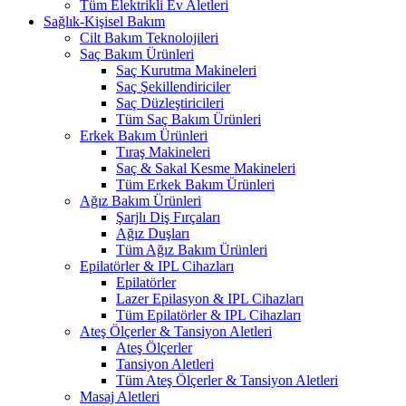
Tüm Elektrikli Ev Aletleri
Sağlık-Kişisel Bakım
Cilt Bakım Teknolojileri
Saç Bakım Ürünleri
Saç Kurutma Makineleri
Saç Şekillendiriciler
Saç Düzleştiricileri
Tüm Saç Bakım Ürünleri
Erkek Bakım Ürünleri
Tıraş Makineleri
Saç & Sakal Kesme Makineleri
Tüm Erkek Bakım Ürünleri
Ağız Bakım Ürünleri
Şarjlı Diş Fırçaları
Ağız Duşları
Tüm Ağız Bakım Ürünleri
Epilatörler & IPL Cihazları
Epilatörler
Lazer Epilasyon & IPL Cihazları
Tüm Epilatörler & IPL Cihazları
Ateş Ölçerler & Tansiyon Aletleri
Ateş Ölçerler
Tansiyon Aletleri
Tüm Ateş Ölçerler & Tansiyon Aletleri
Masaj Aletleri