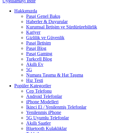
Uygulamayı İndir
Hakkımızda
Pasaj Genel Bakış
Haberler & Duyurular
Kurumsal İletişim ve Sürdürürebilirlik
Kariyer
Gizlilik ve Güvenlik
Pasaj İletişim
Pasaj Blog
Pasaj Gaming
Turkcell Blog
Akıllı Ev
5G
Numara Taşıma & Hat Taşıma
Hız Testi
Popüler Kategoriler
Cep Telefonu
Android Telefonlar
iPhone Modelleri
İkinci El / Yenilenmiş Telefonlar
Yenilenmiş iPhone
5G Uyumlu Telefonlar
Akıllı Saatler
Bluetooth Kulaklıklar