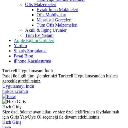
Ofis Malzemeleri
Evrak İmha Makineleri
Ofis Mobilyaları
Masaüstü Gereçleri
Tüm Ofis Malzemeleri
Akıllı & İlginç Ürünler
Tüm Ev-Yaşam
Apple Eğitim Ürünleri
Yardım
Sipariş Sorgulama
Pasaj Blog
iPhone Karşılaştırma
Turkcell Uygulamasını İndir
Pasaj ile ilgili tüm işlemlerinizi Turkcell Uygulamasından hızlıca
gerçekleştirebilirsiniz.
Uygulamayı İndir
turkcell.com.tr
Hızlı Giriş
Size özel ödeme avantajları ve size özel tekliflerden faydalanmak
için Giriş Yap/Üye Ol seçeneği ile devam edebilirsiniz.
Hızlı Giriş
veya