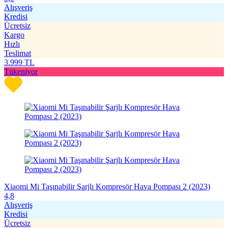
Alışveriş
Kredisi
Ücretsiz
Kargo
Hızlı
Teslimat
3.999
TL
Tükeniyor
Xiaomi Mi Taşınabilir Şarjlı Kompresör Hava Pompası 2 (2023)
4,8
Alışveriş
Kredisi
Ücretsiz