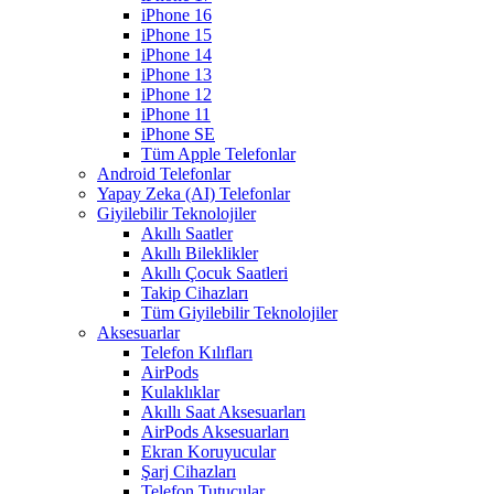
iPhone 16
iPhone 15
iPhone 14
iPhone 13
iPhone 12
iPhone 11
iPhone SE
Tüm Apple Telefonlar
Android Telefonlar
Yapay Zeka (AI) Telefonlar
Giyilebilir Teknolojiler
Akıllı Saatler
Akıllı Bileklikler
Akıllı Çocuk Saatleri
Takip Cihazları
Tüm Giyilebilir Teknolojiler
Aksesuarlar
Telefon Kılıfları
AirPods
Kulaklıklar
Akıllı Saat Aksesuarları
AirPods Aksesuarları
Ekran Koruyucular
Şarj Cihazları
Telefon Tutucular