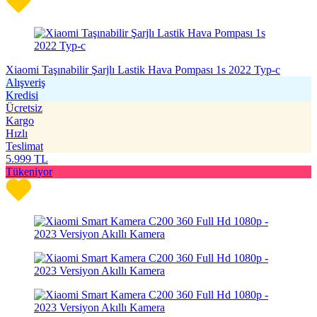
Xiaomi Taşınabilir Şarjlı Lastik Hava Pompası 1s 2022 Typ-c
Alışveriş
Kredisi
Ücretsiz
Kargo
Hızlı
Teslimat
5.999
TL
Tükeniyor