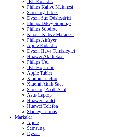
JBL Kulaklık
Philips Kahve Makinesi
Samsung Tablet
Dyson Saç Düzleştirici
Philips Dikey Süpürge
Philips Süpürge
Karaca Kahve Makinesi
Philips Airfryer
Apple Kulaklık
Dyson Hava Temizleyici
Huawei Akıllı Saat
Philips Ütü
JBL Hoparlör
Apple Tablet
Xiaomi Telefon
Xiaomi Akıllı Saat
Samsung Akıllı Saat
Asus Laptop
Huawei Tablet
Huawei Telefon
Stanley Termos
Markalar
Apple
Samsung
Dyson