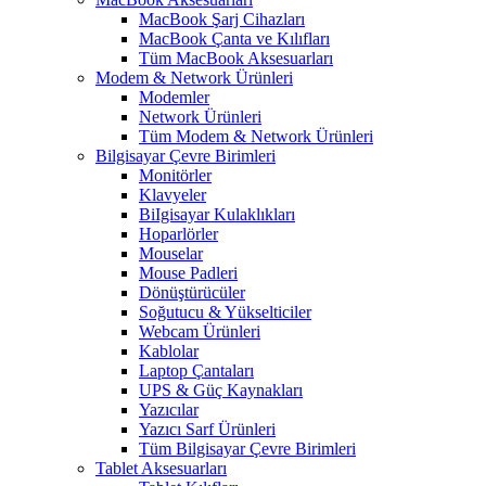
MacBook Şarj Cihazları
MacBook Çanta ve Kılıfları
Tüm MacBook Aksesuarları
Modem & Network Ürünleri
Modemler
Network Ürünleri
Tüm Modem & Network Ürünleri
Bilgisayar Çevre Birimleri
Monitörler
Klavyeler
BiIgisayar Kulaklıkları
Hoparlörler
Mouselar
Mouse Padleri
Dönüştürücüler
Soğutucu & Yükselticiler
Webcam Ürünleri
Kablolar
Laptop Çantaları
UPS & Güç Kaynakları
Yazıcılar
Yazıcı Sarf Ürünleri
Tüm Bilgisayar Çevre Birimleri
Tablet Aksesuarları