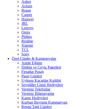
Anker
Arzum
Braun
Casper
Huawei
JBL
Lenovo
Omix
Philips
Realme
Xiaomi
TCL
Sony
Özel Günler & Kampanyalar
Apple Eğitim
Düğün ve Çeyiz Paketleri
Fırsatlar Pasajı
Pasaj Günleri
Uykusu Kaçanlar Kulübü
Sevgililer Günü Hediyeleri
Vergisiz Telefonlar
Vergisiz Bilgisayarlar
Karne Hediyeleri
Kurban Bayramı Kampanyası
Resmi Tatil Günleri