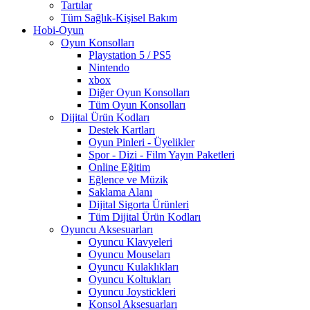
Tartılar
Tüm Sağlık-Kişisel Bakım
Hobi-Oyun
Oyun Konsolları
Playstation 5 / PS5
Nintendo
xbox
Diğer Oyun Konsolları
Tüm Oyun Konsolları
Dijital Ürün Kodları
Destek Kartları
Oyun Pinleri - Üyelikler
Spor - Dizi - Film Yayın Paketleri
Online Eğitim
Eğlence ve Müzik
Saklama Alanı
Dijital Sigorta Ürünleri
Tüm Dijital Ürün Kodları
Oyuncu Aksesuarları
Oyuncu Klavyeleri
Oyuncu Mouseları
Oyuncu Kulaklıkları
Oyuncu Koltukları
Oyuncu Joystickleri
Konsol Aksesuarları