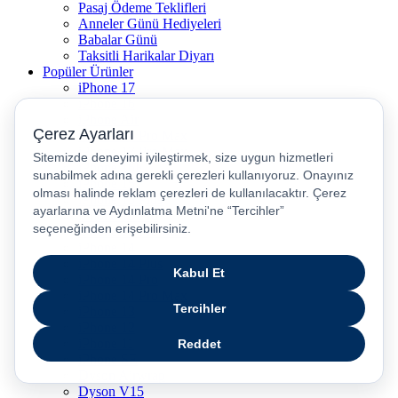
Pasaj Ödeme Teklifleri
Anneler Günü Hediyeleri
Babalar Günü
Taksitli Harikalar Diyarı
Popüler Ürünler
iPhone 17
iPhone 16
iPhone Air
iPhone 16 Pro Max
iPhone 17 Pro Max
iPhone 16E
iPhone 15
iPhone 15 Plus
iPhone 15 Pro
iPhone 15 Pro Max
iPhone 14
iPhone 14 Plus
iPhone 14 Pro
iPhone 14 Pro Max
iPhone 13
iPhone 12
iPhone 11
iPhone SE
Dyson Airwrap
Dyson V15