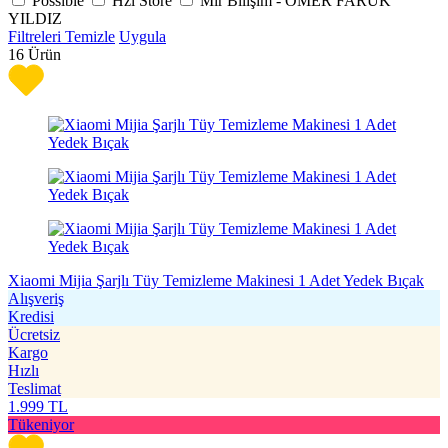
Possible
Hzl Store
Mir Bilişim - ÖMER FARUK
YILDIZ
Filtreleri Temizle
Uygula
16
Ürün
Xiaomi Mijia Şarjlı Tüy Temizleme Makinesi 1 Adet Yedek Bıçak
Alışveriş
Kredisi
Ücretsiz
Kargo
Hızlı
Teslimat
1.999
TL
Tükeniyor