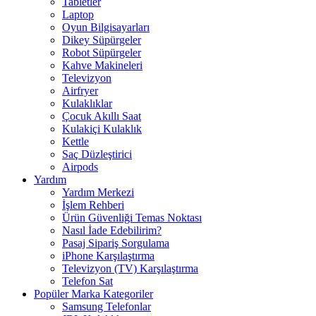
Tabletler
Laptop
Oyun Bilgisayarları
Dikey Süpürgeler
Robot Süpürgeler
Kahve Makineleri
Televizyon
Airfryer
Kulaklıklar
Çocuk Akıllı Saat
Kulakiçi Kulaklık
Kettle
Saç Düzleştirici
Airpods
Yardım
Yardım Merkezi
İşlem Rehberi
Ürün Güvenliği Temas Noktası
Nasıl İade Edebilirim?
Pasaj Sipariş Sorgulama
iPhone Karşılaştırma
Televizyon (TV) Karşılaştırma
Telefon Sat
Popüler Marka Kategoriler
Samsung Telefonlar