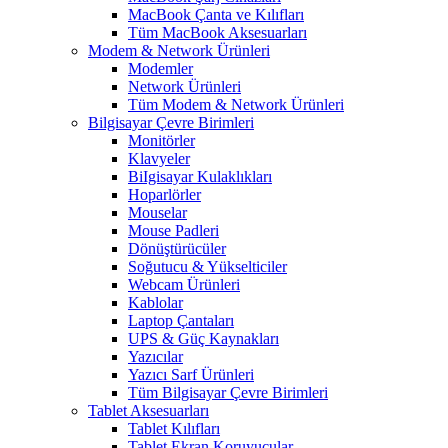
MacBook Çanta ve Kılıfları
Tüm MacBook Aksesuarları
Modem & Network Ürünleri
Modemler
Network Ürünleri
Tüm Modem & Network Ürünleri
Bilgisayar Çevre Birimleri
Monitörler
Klavyeler
BiIgisayar Kulaklıkları
Hoparlörler
Mouselar
Mouse Padleri
Dönüştürücüler
Soğutucu & Yükselticiler
Webcam Ürünleri
Kablolar
Laptop Çantaları
UPS & Güç Kaynakları
Yazıcılar
Yazıcı Sarf Ürünleri
Tüm Bilgisayar Çevre Birimleri
Tablet Aksesuarları
Tablet Kılıfları
Tablet Ekran Koruyucular