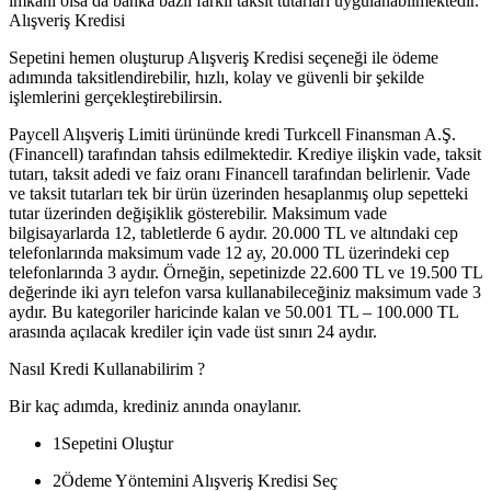
imkanı olsa da banka bazlı farklı taksit tutarları uygulanabilmektedir.
Alışveriş Kredisi
Sepetini hemen oluşturup Alışveriş Kredisi seçeneği ile ödeme
adımında taksitlendirebilir, hızlı, kolay ve güvenli bir şekilde
işlemlerini gerçekleştirebilirsin.
Paycell Alışveriş Limiti ürününde kredi Turkcell Finansman A.Ş.
(Financell) tarafından tahsis edilmektedir. Krediye ilişkin vade, taksit
tutarı, taksit adedi ve faiz oranı Financell tarafından belirlenir. Vade
ve taksit tutarları tek bir ürün üzerinden hesaplanmış olup sepetteki
tutar üzerinden değişiklik gösterebilir. Maksimum vade
bilgisayarlarda 12, tabletlerde 6 aydır. 20.000 TL ve altındaki cep
telefonlarında maksimum vade 12 ay, 20.000 TL üzerindeki cep
telefonlarında 3 aydır. Örneğin, sepetinizde 22.600 TL ve 19.500 TL
değerinde iki ayrı telefon varsa kullanabileceğiniz maksimum vade 3
aydır. Bu kategoriler haricinde kalan ve 50.001 TL – 100.000 TL
arasında açılacak krediler için vade üst sınırı 24 aydır.
Nasıl Kredi Kullanabilirim ?
Bir kaç adımda, krediniz anında onaylanır.
1
Sepetini Oluştur
2
Ödeme Yöntemini Alışveriş Kredisi Seç