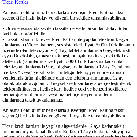
Ticari Kartlar
Anlaşmalı olduğumuz bankalarla alışverişini kredi kartına taksit
seçeneği ile hızlı, kolay ve güvenli bir şekilde tamamlayabilirsin.
• Ödeme esnasında seçilen taksitlerde vade farkından dolayı tutar
farklılıkları görülebilir.
• Taksit üst sınırı bireysel kredi kartları ile yapılan elektronik eşya
alımlarında (Video, kamera, ses sistemleri, fiyatı 5.000 Türk lirasının
üzerinde olan televizyon vb) 4 ay, tablet alımlarında 6 ay, elektrikli
eşya (Buzdolabı, çamaşır makinesi, bulaşık makinesi, elektrikli ev
aletleri vb.) alımlarında ve fiyatı 5.000 Türk Lirasına kadar olan
televizyon alımlarında 9 ay, bilgisayar alımlarında 12 ay, “yenileme
merkezi” veya “yetkili satıcı” niteliğindeki iş yerlerinden alınan
yenilenmiş ürün niteliğinde olan cep telefonu alımlarında 12 ay
olarak olarak uygulanır. Bireysel kredi kartlarıyla gerçekleştirilecek
telekomünikasyon, hediye kart, hediye çeki ve benzeri şekillerde
herhangi somut bir mal veya hizmeti içermeyen ürünlerin
alımlarında taksit uygulanamaz.
Anlaşmalı olduğumuz bankalarla alışverişini kredi kartına taksit
seçeneği ile hızlı, kolay ve güvenli bir şekilde tamamlayabilirsin.
Ticari kredi kartları ile yapılan alışverişlerde 12 aya kadar taksit
imkanından yararlanabilirsiniz. En fazla 12 aya kadar taksit yapma