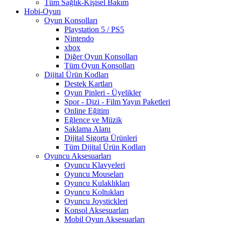
Tüm Sağlık-Kişisel Bakım
Hobi-Oyun
Oyun Konsolları
Playstation 5 / PS5
Nintendo
xbox
Diğer Oyun Konsolları
Tüm Oyun Konsolları
Dijital Ürün Kodları
Destek Kartları
Oyun Pinleri - Üyelikler
Spor - Dizi - Film Yayın Paketleri
Online Eğitim
Eğlence ve Müzik
Saklama Alanı
Dijital Sigorta Ürünleri
Tüm Dijital Ürün Kodları
Oyuncu Aksesuarları
Oyuncu Klavyeleri
Oyuncu Mouseları
Oyuncu Kulaklıkları
Oyuncu Koltukları
Oyuncu Joystickleri
Konsol Aksesuarları
Mobil Oyun Aksesuarları