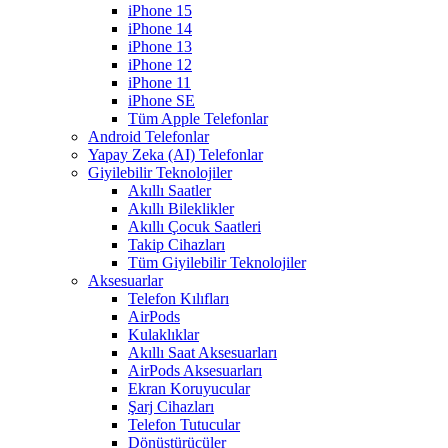
iPhone 15
iPhone 14
iPhone 13
iPhone 12
iPhone 11
iPhone SE
Tüm Apple Telefonlar
Android Telefonlar
Yapay Zeka (AI) Telefonlar
Giyilebilir Teknolojiler
Akıllı Saatler
Akıllı Bileklikler
Akıllı Çocuk Saatleri
Takip Cihazları
Tüm Giyilebilir Teknolojiler
Aksesuarlar
Telefon Kılıfları
AirPods
Kulaklıklar
Akıllı Saat Aksesuarları
AirPods Aksesuarları
Ekran Koruyucular
Şarj Cihazları
Telefon Tutucular
Dönüştürücüler