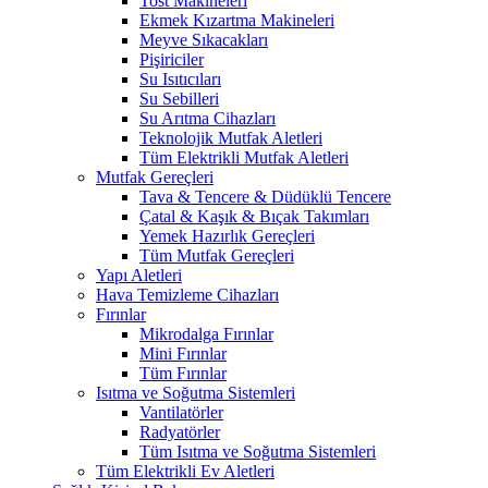
Tost Makineleri
Ekmek Kızartma Makineleri
Meyve Sıkacakları
Pişiriciler
Su Isıtıcıları
Su Sebilleri
Su Arıtma Cihazları
Teknolojik Mutfak Aletleri
Tüm Elektrikli Mutfak Aletleri
Mutfak Gereçleri
Tava & Tencere & Düdüklü Tencere
Çatal & Kaşık & Bıçak Takımları
Yemek Hazırlık Gereçleri
Tüm Mutfak Gereçleri
Yapı Aletleri
Hava Temizleme Cihazları
Fırınlar
Mikrodalga Fırınlar
Mini Fırınlar
Tüm Fırınlar
Isıtma ve Soğutma Sistemleri
Vantilatörler
Radyatörler
Tüm Isıtma ve Soğutma Sistemleri
Tüm Elektrikli Ev Aletleri