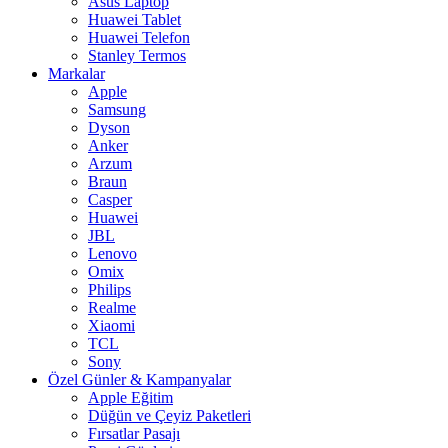
Asus Laptop
Huawei Tablet
Huawei Telefon
Stanley Termos
Markalar
Apple
Samsung
Dyson
Anker
Arzum
Braun
Casper
Huawei
JBL
Lenovo
Omix
Philips
Realme
Xiaomi
TCL
Sony
Özel Günler & Kampanyalar
Apple Eğitim
Düğün ve Çeyiz Paketleri
Fırsatlar Pasajı