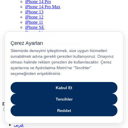
iPhone 14 Pro
iPhone 14 Pro Max
iPhone 13
iPhone 12
iPhone 11
iPhone SE
Dyson Airwrap
Dyson V15
Dyson V15 Detect Submarine
Dyson Airstrait
Dyson V12
Dyson V8
Samsung Galaxy S25
Samsung Galaxy S25 Ultra
PS5 / Playstation 5
PS4 / Playstation 4
Nintendo Switch
Xbox Series S
Xbox Series X
Dil
Türkçe
English
عربى