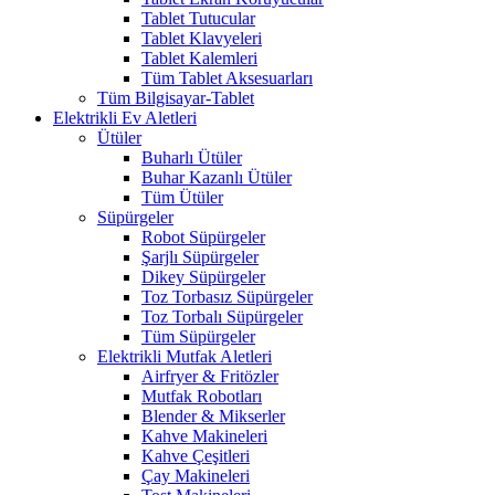
Tablet Tutucular
Tablet Klavyeleri
Tablet Kalemleri
Tüm Tablet Aksesuarları
Tüm Bilgisayar-Tablet
Elektrikli Ev Aletleri
Ütüler
Buharlı Ütüler
Buhar Kazanlı Ütüler
Tüm Ütüler
Süpürgeler
Robot Süpürgeler
Şarjlı Süpürgeler
Dikey Süpürgeler
Toz Torbasız Süpürgeler
Toz Torbalı Süpürgeler
Tüm Süpürgeler
Elektrikli Mutfak Aletleri
Airfryer & Fritözler
Mutfak Robotları
Blender & Mikserler
Kahve Makineleri
Kahve Çeşitleri
Çay Makineleri