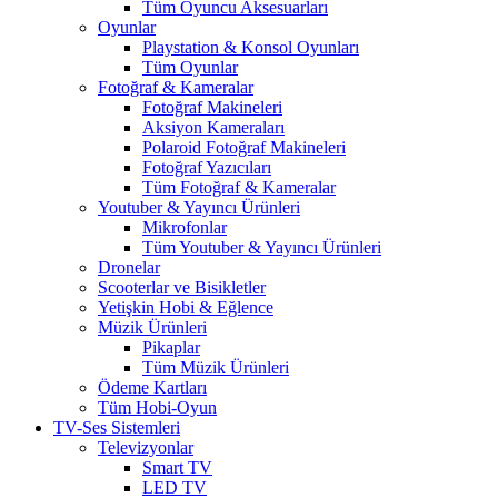
Tüm Oyuncu Aksesuarları
Oyunlar
Playstation & Konsol Oyunları
Tüm Oyunlar
Fotoğraf & Kameralar
Fotoğraf Makineleri
Aksiyon Kameraları
Polaroid Fotoğraf Makineleri
Fotoğraf Yazıcıları
Tüm Fotoğraf & Kameralar
Youtuber & Yayıncı Ürünleri
Mikrofonlar
Tüm Youtuber & Yayıncı Ürünleri
Dronelar
Scooterlar ve Bisikletler
Yetişkin Hobi & Eğlence
Müzik Ürünleri
Pikaplar
Tüm Müzik Ürünleri
Ödeme Kartları
Tüm Hobi-Oyun
TV-Ses Sistemleri
Televizyonlar
Smart TV
LED TV