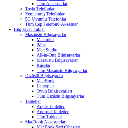
Tüm Aksesuarlar
Tuşlu Telefonlar
Yenilenmiş Telefonlar
5G Uyumlu Telefonlar
Tüm Cep Telefonu-Aksesuar
Bilgisayar-Tablet
Masaüstü Bilgisayarlar
Mac mini
iMac
Mac Studio
All-in-One Bilgisayarlar
Masaüstü Bilgisayarlar
Kasalar
Tüm Masaüstü Bilgisayarlar
Dizüstü Bilgisayarlar
MacBook
Laptoplar
Oyun Bilgisayarları
Tüm Dizüstü Bilgisayarlar
Tabletler
Apple Tabletler
Android Tabletler
Tüm Tabletler
MacBook Aksesuarları
MacBook Şarj Cihazları