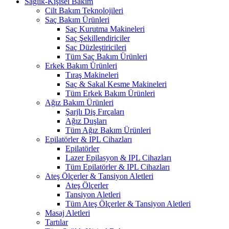
Sağlık-Kişisel Bakım
Cilt Bakım Teknolojileri
Saç Bakım Ürünleri
Saç Kurutma Makineleri
Saç Şekillendiriciler
Saç Düzleştiricileri
Tüm Saç Bakım Ürünleri
Erkek Bakım Ürünleri
Tıraş Makineleri
Saç & Sakal Kesme Makineleri
Tüm Erkek Bakım Ürünleri
Ağız Bakım Ürünleri
Şarjlı Diş Fırçaları
Ağız Duşları
Tüm Ağız Bakım Ürünleri
Epilatörler & IPL Cihazları
Epilatörler
Lazer Epilasyon & IPL Cihazları
Tüm Epilatörler & IPL Cihazları
Ateş Ölçerler & Tansiyon Aletleri
Ateş Ölçerler
Tansiyon Aletleri
Tüm Ateş Ölçerler & Tansiyon Aletleri
Masaj Aletleri
Tartılar