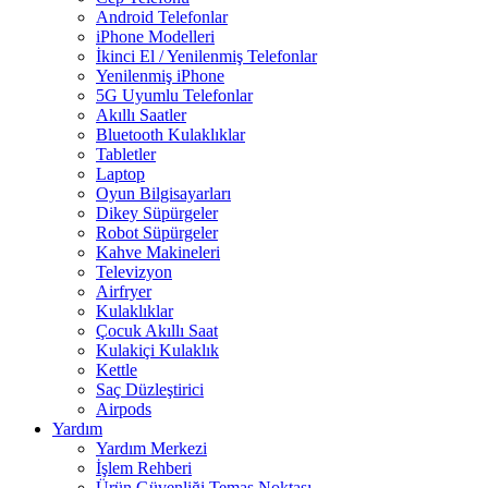
Android Telefonlar
iPhone Modelleri
İkinci El / Yenilenmiş Telefonlar
Yenilenmiş iPhone
5G Uyumlu Telefonlar
Akıllı Saatler
Bluetooth Kulaklıklar
Tabletler
Laptop
Oyun Bilgisayarları
Dikey Süpürgeler
Robot Süpürgeler
Kahve Makineleri
Televizyon
Airfryer
Kulaklıklar
Çocuk Akıllı Saat
Kulakiçi Kulaklık
Kettle
Saç Düzleştirici
Airpods
Yardım
Yardım Merkezi
İşlem Rehberi
Ürün Güvenliği Temas Noktası