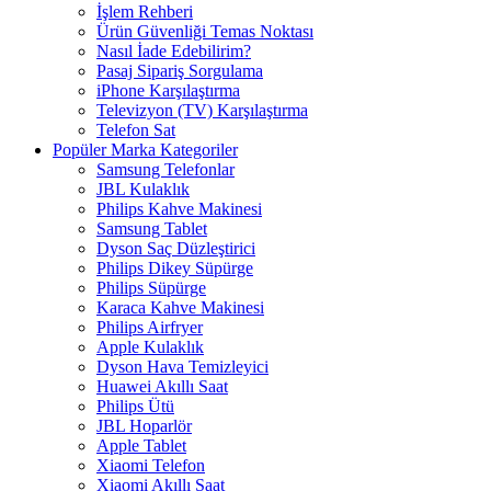
İşlem Rehberi
Ürün Güvenliği Temas Noktası
Nasıl İade Edebilirim?
Pasaj Sipariş Sorgulama
iPhone Karşılaştırma
Televizyon (TV) Karşılaştırma
Telefon Sat
Popüler Marka Kategoriler
Samsung Telefonlar
JBL Kulaklık
Philips Kahve Makinesi
Samsung Tablet
Dyson Saç Düzleştirici
Philips Dikey Süpürge
Philips Süpürge
Karaca Kahve Makinesi
Philips Airfryer
Apple Kulaklık
Dyson Hava Temizleyici
Huawei Akıllı Saat
Philips Ütü
JBL Hoparlör
Apple Tablet
Xiaomi Telefon
Xiaomi Akıllı Saat