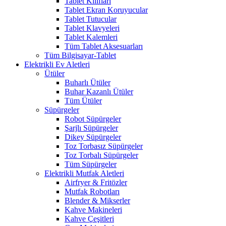
Tablet Kılıfları
Tablet Ekran Koruyucular
Tablet Tutucular
Tablet Klavyeleri
Tablet Kalemleri
Tüm Tablet Aksesuarları
Tüm Bilgisayar-Tablet
Elektrikli Ev Aletleri
Ütüler
Buharlı Ütüler
Buhar Kazanlı Ütüler
Tüm Ütüler
Süpürgeler
Robot Süpürgeler
Şarjlı Süpürgeler
Dikey Süpürgeler
Toz Torbasız Süpürgeler
Toz Torbalı Süpürgeler
Tüm Süpürgeler
Elektrikli Mutfak Aletleri
Airfryer & Fritözler
Mutfak Robotları
Blender & Mikserler
Kahve Makineleri
Kahve Çeşitleri