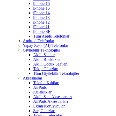
iPhone 16
iPhone 15
iPhone 14
iPhone 13
iPhone 12
iPhone 11
iPhone SE
Tüm Apple Telefonlar
Android Telefonlar
Yapay Zeka (AI) Telefonlar
Giyilebilir Teknolojiler
Akıllı Saatler
Akıllı Bileklikler
Akıllı Çocuk Saatleri
Takip Cihazları
Tüm Giyilebilir Teknolojiler
Aksesuarlar
Telefon Kılıfları
AirPods
Kulaklıklar
Akıllı Saat Aksesuarları
AirPods Aksesuarları
Ekran Koruyucular
Şarj Cihazları
Telefon Tutucular