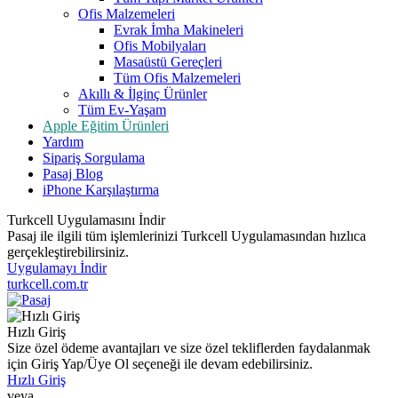
Ofis Malzemeleri
Evrak İmha Makineleri
Ofis Mobilyaları
Masaüstü Gereçleri
Tüm Ofis Malzemeleri
Akıllı & İlginç Ürünler
Tüm Ev-Yaşam
Apple Eğitim Ürünleri
Yardım
Sipariş Sorgulama
Pasaj Blog
iPhone Karşılaştırma
Turkcell Uygulamasını İndir
Pasaj ile ilgili tüm işlemlerinizi Turkcell Uygulamasından hızlıca
gerçekleştirebilirsiniz.
Uygulamayı İndir
turkcell.com.tr
Hızlı Giriş
Size özel ödeme avantajları ve size özel tekliflerden faydalanmak
için Giriş Yap/Üye Ol seçeneği ile devam edebilirsiniz.
Hızlı Giriş
veya