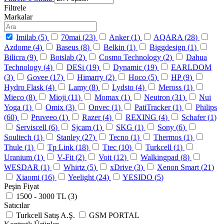
Filtrele
Markalar
Imilab (
5
)
70mai (
23
)
Anker (
1
)
AQARA (
28
)
Azdome (
4
)
Baseus (
8
)
Belkin (
1
)
Biggdesign (
1
)
Bilicra (
9
)
Botslab (
2
)
Cosmo Technology (
2
)
Dahua
Technology (
4
)
DESi (
19
)
Dynamic (
19
)
EARLDOM
(
3
)
Govee (
17
)
Himarry (
2
)
Hoco (
5
)
HP (
9
)
Hydro Flask (
4
)
Lamy (
8
)
Lydsto (
4
)
Meross (
1
)
Mieco (
8
)
Mioji (
11
)
Momax (
1
)
Neutron (
31
)
Nui
Yoga (
1
)
Omix (
3
)
Onvec (
1
)
PatiTracker (
1
)
Philips
(
60
)
Pruveeo (
1
)
Razer (
4
)
REXING (
4
)
Schafer (
1
)
Serviscell (
6
)
Sjcam (
1
)
SKG (
1
)
Sony (
6
)
Soultech (
1
)
Stanley (
27
)
Tecno (
1
)
Thermos (
1
)
Thule (
1
)
Tp Link (
18
)
Ttec (
10
)
Turkcell (
1
)
Uranium (
1
)
V-Fit (
2
)
Voit (
12
)
Walkingpad (
8
)
WESDAR (
1
)
Whirtz (
5
)
xDrive (
3
)
Xenon Smart (
21
)
Xiaomi (
16
)
Yeelight (
24
)
YESIDO (
5
)
Peşin Fiyat
1500 - 3000 TL (
3
)
Satıcılar
Turkcell Satış A.Ş.
GSM PORTAL