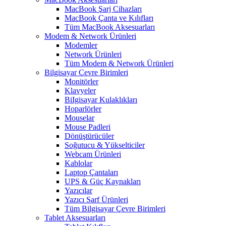
MacBook Şarj Cihazları
MacBook Çanta ve Kılıfları
Tüm MacBook Aksesuarları
Modem & Network Ürünleri
Modemler
Network Ürünleri
Tüm Modem & Network Ürünleri
Bilgisayar Çevre Birimleri
Monitörler
Klavyeler
BiIgisayar Kulaklıkları
Hoparlörler
Mouselar
Mouse Padleri
Dönüştürücüler
Soğutucu & Yükselticiler
Webcam Ürünleri
Kablolar
Laptop Çantaları
UPS & Güç Kaynakları
Yazıcılar
Yazıcı Sarf Ürünleri
Tüm Bilgisayar Çevre Birimleri
Tablet Aksesuarları