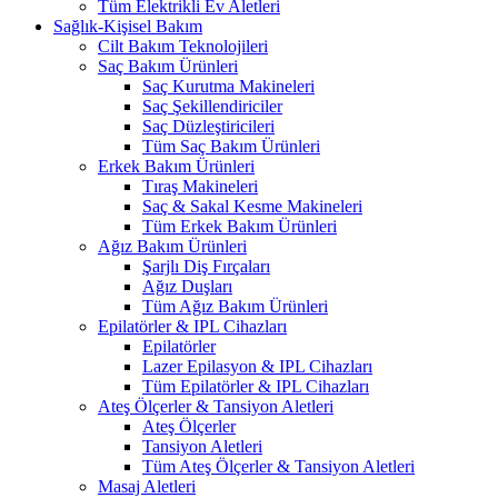
Tüm Elektrikli Ev Aletleri
Sağlık-Kişisel Bakım
Cilt Bakım Teknolojileri
Saç Bakım Ürünleri
Saç Kurutma Makineleri
Saç Şekillendiriciler
Saç Düzleştiricileri
Tüm Saç Bakım Ürünleri
Erkek Bakım Ürünleri
Tıraş Makineleri
Saç & Sakal Kesme Makineleri
Tüm Erkek Bakım Ürünleri
Ağız Bakım Ürünleri
Şarjlı Diş Fırçaları
Ağız Duşları
Tüm Ağız Bakım Ürünleri
Epilatörler & IPL Cihazları
Epilatörler
Lazer Epilasyon & IPL Cihazları
Tüm Epilatörler & IPL Cihazları
Ateş Ölçerler & Tansiyon Aletleri
Ateş Ölçerler
Tansiyon Aletleri
Tüm Ateş Ölçerler & Tansiyon Aletleri
Masaj Aletleri