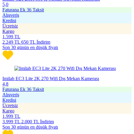
5,0
Faturana Ek 36 Taksit
Alışveriş
Kredisi
Ücretsiz
Kargo
1.599
TL
2.249
TL
650 TL İndirim
Son 30 günün en düşük fiyatı
Imilab EC3 Lite 2K 270 Wifi Dış Mekan Kamerası
4,8
Faturana Ek 36 Taksit
Alışveriş
Kredisi
Ücretsiz
Kargo
1.999
TL
3.999
TL
2.000 TL İndirim
Son 30 günün en düşük fiyatı