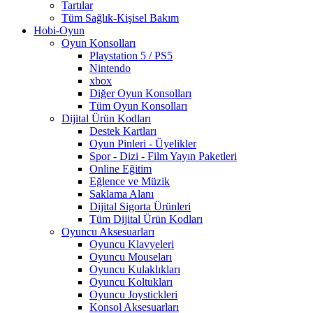
Tartılar
Tüm Sağlık-Kişisel Bakım
Hobi-Oyun
Oyun Konsolları
Playstation 5 / PS5
Nintendo
xbox
Diğer Oyun Konsolları
Tüm Oyun Konsolları
Dijital Ürün Kodları
Destek Kartları
Oyun Pinleri - Üyelikler
Spor - Dizi - Film Yayın Paketleri
Online Eğitim
Eğlence ve Müzik
Saklama Alanı
Dijital Sigorta Ürünleri
Tüm Dijital Ürün Kodları
Oyuncu Aksesuarları
Oyuncu Klavyeleri
Oyuncu Mouseları
Oyuncu Kulaklıkları
Oyuncu Koltukları
Oyuncu Joystickleri
Konsol Aksesuarları