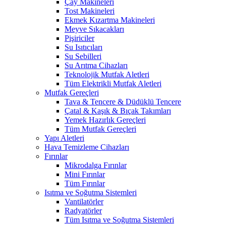
Çay Makineleri
Tost Makineleri
Ekmek Kızartma Makineleri
Meyve Sıkacakları
Pişiriciler
Su Isıtıcıları
Su Sebilleri
Su Arıtma Cihazları
Teknolojik Mutfak Aletleri
Tüm Elektrikli Mutfak Aletleri
Mutfak Gereçleri
Tava & Tencere & Düdüklü Tencere
Çatal & Kaşık & Bıçak Takımları
Yemek Hazırlık Gereçleri
Tüm Mutfak Gereçleri
Yapı Aletleri
Hava Temizleme Cihazları
Fırınlar
Mikrodalga Fırınlar
Mini Fırınlar
Tüm Fırınlar
Isıtma ve Soğutma Sistemleri
Vantilatörler
Radyatörler
Tüm Isıtma ve Soğutma Sistemleri