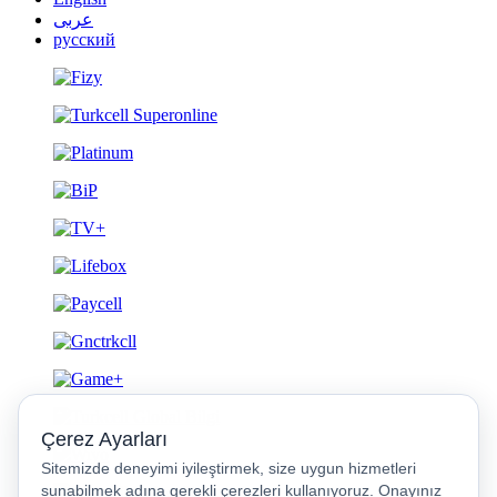
عربى
русский