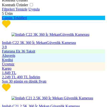
Kontratlı Ürünler
Kontratlı Ürünler
Filtreleri Temizle
Uygula
5
Ürün
Günün Teklifleri
Imilab C22 3K 360 İç MekanGüvenlik Kamerası
3,9
Faturana Ek 36 Taksit
Alışveriş
Kredisi
Ücretsiz
Kargo
1.849
TL
2.249
TL
400 TL İndirim
Son 30 günün en düşük fiyatı
Imilab C21 2.5K 360 İç Mekan Güvenlik Kamerası