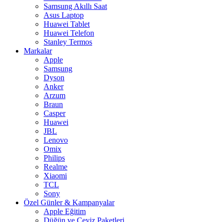
Samsung Akıllı Saat
Asus Laptop
Huawei Tablet
Huawei Telefon
Stanley Termos
Markalar
Apple
Samsung
Dyson
Anker
Arzum
Braun
Casper
Huawei
JBL
Lenovo
Omix
Philips
Realme
Xiaomi
TCL
Sony
Özel Günler & Kampanyalar
Apple Eğitim
Düğün ve Çeyiz Paketleri