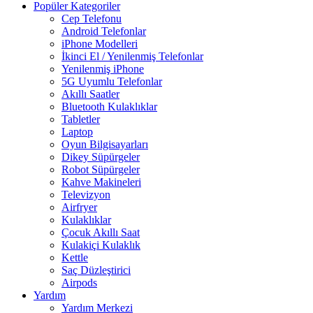
Popüler Kategoriler
Cep Telefonu
Android Telefonlar
iPhone Modelleri
İkinci El / Yenilenmiş Telefonlar
Yenilenmiş iPhone
5G Uyumlu Telefonlar
Akıllı Saatler
Bluetooth Kulaklıklar
Tabletler
Laptop
Oyun Bilgisayarları
Dikey Süpürgeler
Robot Süpürgeler
Kahve Makineleri
Televizyon
Airfryer
Kulaklıklar
Çocuk Akıllı Saat
Kulakiçi Kulaklık
Kettle
Saç Düzleştirici
Airpods
Yardım
Yardım Merkezi