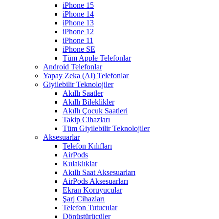
iPhone 15
iPhone 14
iPhone 13
iPhone 12
iPhone 11
iPhone SE
Tüm Apple Telefonlar
Android Telefonlar
Yapay Zeka (AI) Telefonlar
Giyilebilir Teknolojiler
Akıllı Saatler
Akıllı Bileklikler
Akıllı Çocuk Saatleri
Takip Cihazları
Tüm Giyilebilir Teknolojiler
Aksesuarlar
Telefon Kılıfları
AirPods
Kulaklıklar
Akıllı Saat Aksesuarları
AirPods Aksesuarları
Ekran Koruyucular
Şarj Cihazları
Telefon Tutucular
Dönüştürücüler