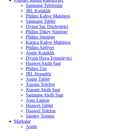
Popüler Marka Kategoriler
Samsung Telefonlar
JBL Kulaklık
Philips Kahve Makinesi
Samsung Tablet
Dyson Saç Düzleştirici
Philips Dikey Süpürge
Philips Süpürge
Karaca Kahve Makinesi
Philips Airfryer
Apple Kulaklık
Dyson Hava Temizleyici
Huawei Akıllı Saat
Philips Ütü
JBL Hoparlör
Apple Tablet
Xiaomi Telefon
Xiaomi Akıllı Saat
Samsung Akıllı Saat
Asus Laptop
Huawei Tablet
Huawei Telefon
Stanley Termos
Markalar
Apple