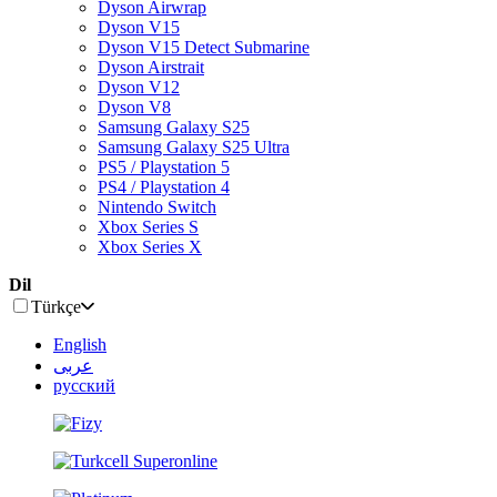
Dyson Airwrap
Dyson V15
Dyson V15 Detect Submarine
Dyson Airstrait
Dyson V12
Dyson V8
Samsung Galaxy S25
Samsung Galaxy S25 Ultra
PS5 / Playstation 5
PS4 / Playstation 4
Nintendo Switch
Xbox Series S
Xbox Series X
Dil
Türkçe
English
عربى
русский