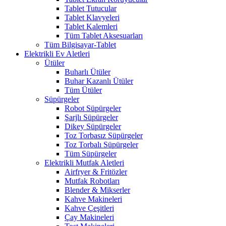
Tablet Tutucular
Tablet Klavyeleri
Tablet Kalemleri
Tüm Tablet Aksesuarları
Tüm Bilgisayar-Tablet
Elektrikli Ev Aletleri
Ütüler
Buharlı Ütüler
Buhar Kazanlı Ütüler
Tüm Ütüler
Süpürgeler
Robot Süpürgeler
Şarjlı Süpürgeler
Dikey Süpürgeler
Toz Torbasız Süpürgeler
Toz Torbalı Süpürgeler
Tüm Süpürgeler
Elektrikli Mutfak Aletleri
Airfryer & Fritözler
Mutfak Robotları
Blender & Mikserler
Kahve Makineleri
Kahve Çeşitleri
Çay Makineleri