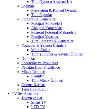
Tüm Oyuncu Aksesuarları
Oyunlar
Playstation & Konsol Oyunları
Tüm Oyunlar
Fotoğraf & Kameralar
Fotoğraf Makineleri
Aksiyon Kameraları
Polaroid Fotoğraf Makineleri
Fotoğraf Yazıcıları
Tüm Fotoğraf & Kameralar
Youtuber & Yayıncı Ürünleri
Mikrofonlar
Tüm Youtuber & Yayıncı Ürünleri
Dronelar
Scooterlar ve Bisikletler
Yetişkin Hobi & Eğlence
Müzik Ürünleri
Pikaplar
Tüm Müzik Ürünleri
Ödeme Kartları
Tüm Hobi-Oyun
TV-Ses Sistemleri
Televizyonlar
Smart TV
LED TV