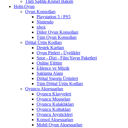
Tüm Sağlık-Kişisel Bakım
Hobi-Oyun
Oyun Konsolları
Playstation 5 / PS5
Nintendo
xbox
Diğer Oyun Konsolları
Tüm Oyun Konsolları
Dijital Ürün Kodları
Destek Kartları
Oyun Pinleri - Üyelikler
Spor - Dizi - Film Yayın Paketleri
Online Eğitim
Eğlence ve Müzik
Saklama Alanı
Dijital Sigorta Ürünleri
Tüm Dijital Ürün Kodları
Oyuncu Aksesuarları
Oyuncu Klavyeleri
Oyuncu Mouseları
Oyuncu Kulaklıkları
Oyuncu Koltukları
Oyuncu Joystickleri
Konsol Aksesuarları
Mobil Oyun Aksesuarları