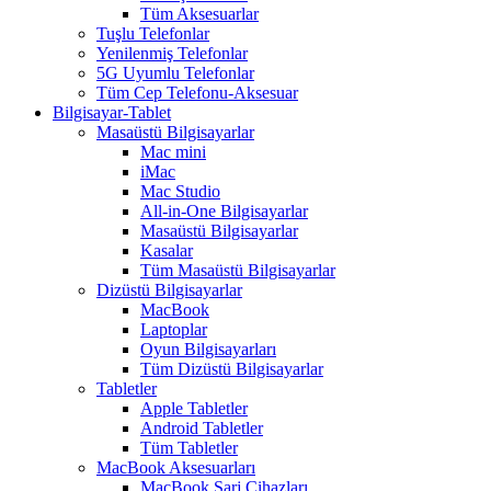
Tüm Aksesuarlar
Tuşlu Telefonlar
Yenilenmiş Telefonlar
5G Uyumlu Telefonlar
Tüm Cep Telefonu-Aksesuar
Bilgisayar-Tablet
Masaüstü Bilgisayarlar
Mac mini
iMac
Mac Studio
All-in-One Bilgisayarlar
Masaüstü Bilgisayarlar
Kasalar
Tüm Masaüstü Bilgisayarlar
Dizüstü Bilgisayarlar
MacBook
Laptoplar
Oyun Bilgisayarları
Tüm Dizüstü Bilgisayarlar
Tabletler
Apple Tabletler
Android Tabletler
Tüm Tabletler
MacBook Aksesuarları
MacBook Şarj Cihazları