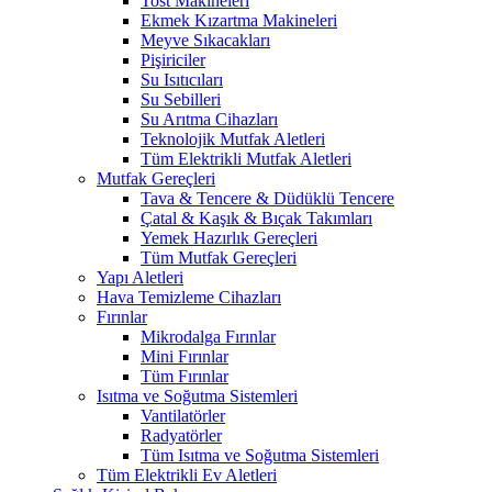
Tost Makineleri
Ekmek Kızartma Makineleri
Meyve Sıkacakları
Pişiriciler
Su Isıtıcıları
Su Sebilleri
Su Arıtma Cihazları
Teknolojik Mutfak Aletleri
Tüm Elektrikli Mutfak Aletleri
Mutfak Gereçleri
Tava & Tencere & Düdüklü Tencere
Çatal & Kaşık & Bıçak Takımları
Yemek Hazırlık Gereçleri
Tüm Mutfak Gereçleri
Yapı Aletleri
Hava Temizleme Cihazları
Fırınlar
Mikrodalga Fırınlar
Mini Fırınlar
Tüm Fırınlar
Isıtma ve Soğutma Sistemleri
Vantilatörler
Radyatörler
Tüm Isıtma ve Soğutma Sistemleri
Tüm Elektrikli Ev Aletleri