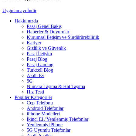
Uygulamayı İndir
Hakkımızda
Pasaj Genel Bakış
Haberler & Duyurular
Kurumsal İletişim ve Sürdürürebilirlik
Kariyer
Gizlilik ve Güvenlik
Pasaj İletişim
Pasaj Blog
Pasaj Gaming
Turkcell Blog
Akıllı Ev
5G
Numara Taşıma & Hat Taşıma
Hız Testi
Popüler Kategoriler
Cep Telefonu
Android Telefonlar
iPhone Modelleri
İkinci El / Yenilenmiş Telefonlar
Yenilenmiş iPhone
5G Uyumlu Telefonlar
Akıllı Saatler