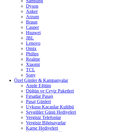
Samsung
Dyson
Anker
Arzum
Braun
Casper
Huawei
JBL
Lenovo
Omix
Philips
Realme
Xiaomi
TCL
Sony
Özel Günler & Kampanyalar
Apple Eğitim
Düğün ve Çeyiz Paketleri
Fırsatlar Pasajı
Pasaj Günleri
Uykusu Kaçanlar Kulübü
Sevgililer Günü Hediyeleri
Vergisiz Telefonlar
Vergisiz Bilgisayarlar
Karne Hediyeleri