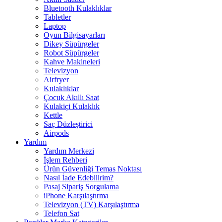
Bluetooth Kulaklıklar
Tabletler
Laptop
Oyun Bilgisayarları
Dikey Süpürgeler
Robot Süpürgeler
Kahve Makineleri
Televizyon
Airfryer
Kulaklıklar
Çocuk Akıllı Saat
Kulakiçi Kulaklık
Kettle
Saç Düzleştirici
Airpods
Yardım
Yardım Merkezi
İşlem Rehberi
Ürün Güvenliği Temas Noktası
Nasıl İade Edebilirim?
Pasaj Sipariş Sorgulama
iPhone Karşılaştırma
Televizyon (TV) Karşılaştırma
Telefon Sat