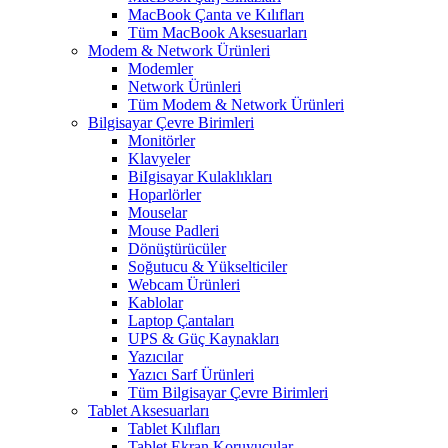
MacBook Çanta ve Kılıfları
Tüm MacBook Aksesuarları
Modem & Network Ürünleri
Modemler
Network Ürünleri
Tüm Modem & Network Ürünleri
Bilgisayar Çevre Birimleri
Monitörler
Klavyeler
BiIgisayar Kulaklıkları
Hoparlörler
Mouselar
Mouse Padleri
Dönüştürücüler
Soğutucu & Yükselticiler
Webcam Ürünleri
Kablolar
Laptop Çantaları
UPS & Güç Kaynakları
Yazıcılar
Yazıcı Sarf Ürünleri
Tüm Bilgisayar Çevre Birimleri
Tablet Aksesuarları
Tablet Kılıfları
Tablet Ekran Koruyucular