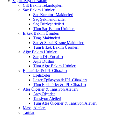
Sağlık-Kişisel Bakım
Cilt Bakım Teknolojileri
Saç Bakım Ürünleri
Saç Kurutma Makineleri
Saç Şekillendiriciler
Saç Düzleştiricileri
Tüm Saç Bakım Ürünleri
Erkek Bakım Ürünleri
Tıraş Makineleri
Saç & Sakal Kesme Makineleri
Tüm Erkek Bakım Ürünleri
Ağız Bakım Ürünleri
Şarjlı Diş Fırçaları
Ağız Duşları
Tüm Ağız Bakım Ürünleri
Epilatörler & IPL Cihazları
Epilatörler
Lazer Epilasyon & IPL Cihazları
Tüm Epilatörler & IPL Cihazları
Ateş Ölçerler & Tansiyon Aletleri
Ateş Ölçerler
Tansiyon Aletleri
Tüm Ateş Ölçerler & Tansiyon Aletleri
Masaj Aletleri
Tartılar