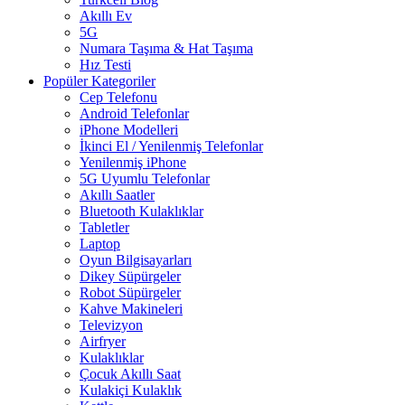
Akıllı Ev
5G
Numara Taşıma & Hat Taşıma
Hız Testi
Popüler Kategoriler
Cep Telefonu
Android Telefonlar
iPhone Modelleri
İkinci El / Yenilenmiş Telefonlar
Yenilenmiş iPhone
5G Uyumlu Telefonlar
Akıllı Saatler
Bluetooth Kulaklıklar
Tabletler
Laptop
Oyun Bilgisayarları
Dikey Süpürgeler
Robot Süpürgeler
Kahve Makineleri
Televizyon
Airfryer
Kulaklıklar
Çocuk Akıllı Saat
Kulakiçi Kulaklık