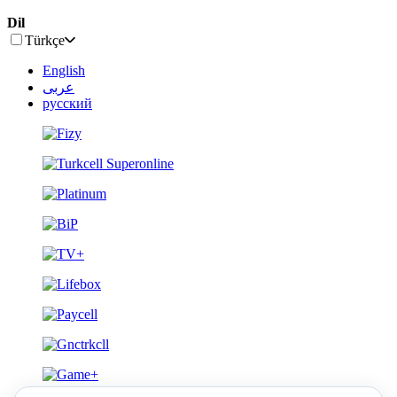
Dil
Türkçe
English
عربى
русский