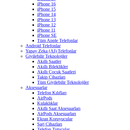
iPhone 16
iPhone 15
iPhone 14
iPhone 13
iPhone 12
iPhone 11
iPhone SE
Tüm Apple Telefonlar
Android Telefonlar
Yapay Zeka (AI) Telefonlar
Giyilebilir Teknolojiler
Akıllı Saatler
Akıllı Bileklikler
Akıllı Çocuk Saatleri
Takip Cihazları
Tüm Giyilebilir Teknolojiler
Aksesuarlar
Telefon Kılıfları
AirPods
Kulaklıklar
Akıllı Saat Aksesuarları
AirPods Aksesuarları
Ekran Koruyucular
Şarj Cihazları
Telefon Tutucular