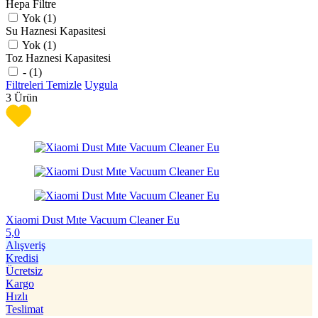
Hepa Filtre
Yok (
1
)
Su Haznesi Kapasitesi
Yok (
1
)
Toz Haznesi Kapasitesi
- (
1
)
Filtreleri Temizle
Uygula
3
Ürün
Xiaomi Dust Mıte Vacuum Cleaner Eu
5,0
Alışveriş
Kredisi
Ücretsiz
Kargo
Hızlı
Teslimat