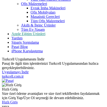
Ofis Malzemeleri
Evrak İmha Makineleri
Ofis Mobilyaları
Masaüstü Gereçleri
Tüm Ofis Malzemeleri
Akıllı & İlginç Ürünler
Tüm Ev-Yaşam
Apple Eğitim Ürünleri
Yardım
Sipariş Sorgulama
Pasaj Blog
iPhone Karşılaştırma
Turkcell Uygulamasını İndir
Pasaj ile ilgili tüm işlemlerinizi Turkcell Uygulamasından hızlıca
gerçekleştirebilirsiniz.
Uygulamayı İndir
turkcell.com.tr
Hızlı Giriş
Size özel ödeme avantajları ve size özel tekliflerden faydalanmak
için Giriş Yap/Üye Ol seçeneği ile devam edebilirsiniz.
Hızlı Giriş
veya