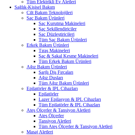
Tüm Elektrikli Ev Aletleri
Sağlık-Kişisel Bakım
Cilt Bakım Teknolojileri
Saç Bakım Ürünleri
Saç Kurutma Makineleri
Saç Şekillendiriciler
Saç Düzleştiricileri
Tüm Saç Bakım Ürünleri
Erkek Bakım Ürünleri
Tıraş Makineleri
Saç & Sakal Kesme Makineleri
Tüm Erkek Bakım Ürünleri
Ağız Bakım Ürünleri
Şarjlı Diş Fırçaları
Ağız Duşları
Tüm Ağız Bakım Ürünleri
Epilatörler & IPL Cihazları
Epilatörler
Lazer Epilasyon & IPL Cihazları
Tüm Epilatörler & IPL Cihazları
Ateş Ölçerler & Tansiyon Aletleri
Ateş Ölçerler
Tansiyon Aletleri
Tüm Ateş Ölçerler & Tansiyon Aletleri
Masaj Aletleri