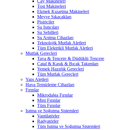
Çay Makineleri
Tost Makineleri
Ekmek Kızartma Makineleri
Meyve Sıkacakları
Pişiriciler
Su Isıtıcıları
Su Sebilleri
Su Arıtma Cihazları
Teknolojik Mutfak Aletleri
Tüm Elektrikli Mutfak Aletleri
Mutfak Gereçleri
Tava & Tencere & Düdüklü Tencere
Çatal & Kaşık & Bıçak Takımları
Yemek Hazırlık Gereçleri
Tüm Mutfak Gereçleri
Yapı Aletleri
Hava Temizleme Cihazları
Fırınlar
Mikrodalga Fırınlar
Mini Fırınlar
Tüm Fırınlar
Isıtma ve Soğutma Sistemleri
Vantilatörler
Radyatörler
Tüm Isıtma ve Soğutma Sistemleri