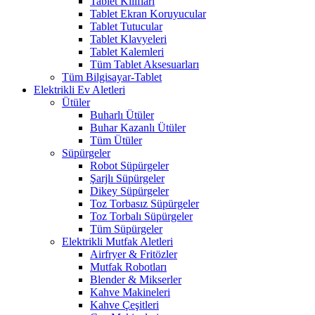
Tablet Kılıfları
Tablet Ekran Koruyucular
Tablet Tutucular
Tablet Klavyeleri
Tablet Kalemleri
Tüm Tablet Aksesuarları
Tüm Bilgisayar-Tablet
Elektrikli Ev Aletleri
Ütüler
Buharlı Ütüler
Buhar Kazanlı Ütüler
Tüm Ütüler
Süpürgeler
Robot Süpürgeler
Şarjlı Süpürgeler
Dikey Süpürgeler
Toz Torbasız Süpürgeler
Toz Torbalı Süpürgeler
Tüm Süpürgeler
Elektrikli Mutfak Aletleri
Airfryer & Fritözler
Mutfak Robotları
Blender & Mikserler
Kahve Makineleri
Kahve Çeşitleri