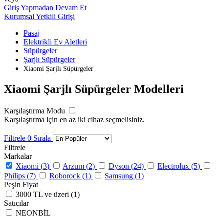
Giriş Yapmadan Devam Et
Kurumsal Yetkili Girişi
Pasaj
Elektrikli Ev Aletleri
Süpürgeler
Şarjlı Süpürgeler
Xiaomi Şarjlı Süpürgeler
Xiaomi Şarjlı Süpürgeler Modelleri
Karşılaştırma Modu
Karşılaştırma için en az iki cihaz seçmelisiniz.
Filtrele
0
Sırala
Filtrele
Markalar
Xiaomi (
3
)
Arzum (
2
)
Dyson (
24
)
Electrolux (
5
)
Philips (
7
)
Roborock (
1
)
Samsung (
1
)
Peşin Fiyat
3000 TL ve üzeri (
1
)
Satıcılar
NEONBİL