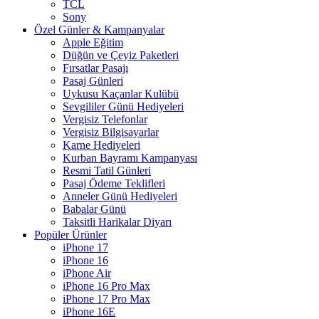
TCL
Sony
Özel Günler & Kampanyalar
Apple Eğitim
Düğün ve Çeyiz Paketleri
Fırsatlar Pasajı
Pasaj Günleri
Uykusu Kaçanlar Kulübü
Sevgililer Günü Hediyeleri
Vergisiz Telefonlar
Vergisiz Bilgisayarlar
Karne Hediyeleri
Kurban Bayramı Kampanyası
Resmi Tatil Günleri
Pasaj Ödeme Teklifleri
Anneler Günü Hediyeleri
Babalar Günü
Taksitli Harikalar Diyarı
Popüler Ürünler
iPhone 17
iPhone 16
iPhone Air
iPhone 16 Pro Max
iPhone 17 Pro Max
iPhone 16E