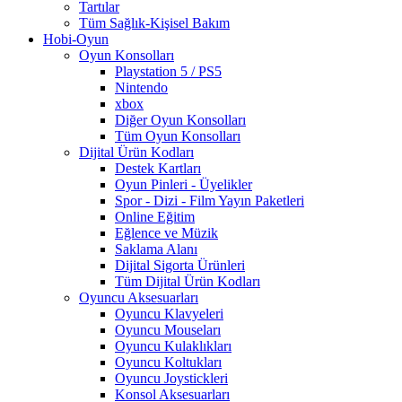
Tartılar
Tüm Sağlık-Kişisel Bakım
Hobi-Oyun
Oyun Konsolları
Playstation 5 / PS5
Nintendo
xbox
Diğer Oyun Konsolları
Tüm Oyun Konsolları
Dijital Ürün Kodları
Destek Kartları
Oyun Pinleri - Üyelikler
Spor - Dizi - Film Yayın Paketleri
Online Eğitim
Eğlence ve Müzik
Saklama Alanı
Dijital Sigorta Ürünleri
Tüm Dijital Ürün Kodları
Oyuncu Aksesuarları
Oyuncu Klavyeleri
Oyuncu Mouseları
Oyuncu Kulaklıkları
Oyuncu Koltukları
Oyuncu Joystickleri
Konsol Aksesuarları