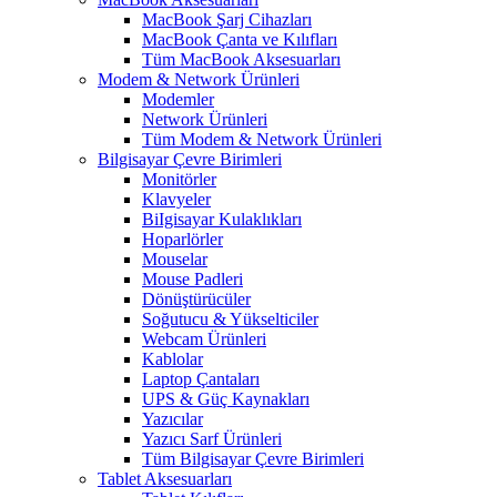
MacBook Şarj Cihazları
MacBook Çanta ve Kılıfları
Tüm MacBook Aksesuarları
Modem & Network Ürünleri
Modemler
Network Ürünleri
Tüm Modem & Network Ürünleri
Bilgisayar Çevre Birimleri
Monitörler
Klavyeler
BiIgisayar Kulaklıkları
Hoparlörler
Mouselar
Mouse Padleri
Dönüştürücüler
Soğutucu & Yükselticiler
Webcam Ürünleri
Kablolar
Laptop Çantaları
UPS & Güç Kaynakları
Yazıcılar
Yazıcı Sarf Ürünleri
Tüm Bilgisayar Çevre Birimleri
Tablet Aksesuarları