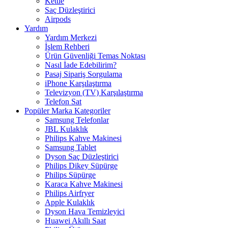
Kettle
Saç Düzleştirici
Airpods
Yardım
Yardım Merkezi
İşlem Rehberi
Ürün Güvenliği Temas Noktası
Nasıl İade Edebilirim?
Pasaj Sipariş Sorgulama
iPhone Karşılaştırma
Televizyon (TV) Karşılaştırma
Telefon Sat
Popüler Marka Kategoriler
Samsung Telefonlar
JBL Kulaklık
Philips Kahve Makinesi
Samsung Tablet
Dyson Saç Düzleştirici
Philips Dikey Süpürge
Philips Süpürge
Karaca Kahve Makinesi
Philips Airfryer
Apple Kulaklık
Dyson Hava Temizleyici
Huawei Akıllı Saat