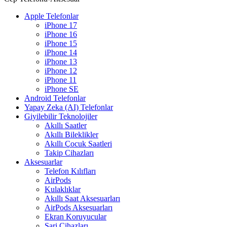
Apple Telefonlar
iPhone 17
iPhone 16
iPhone 15
iPhone 14
iPhone 13
iPhone 12
iPhone 11
iPhone SE
Android Telefonlar
Yapay Zeka (AI) Telefonlar
Giyilebilir Teknolojiler
Akıllı Saatler
Akıllı Bileklikler
Akıllı Çocuk Saatleri
Takip Cihazları
Aksesuarlar
Telefon Kılıfları
AirPods
Kulaklıklar
Akıllı Saat Aksesuarları
AirPods Aksesuarları
Ekran Koruyucular
Şarj Cihazları