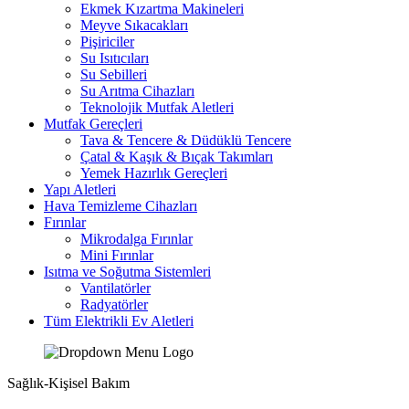
Ekmek Kızartma Makineleri
Meyve Sıkacakları
Pişiriciler
Su Isıtıcıları
Su Sebilleri
Su Arıtma Cihazları
Teknolojik Mutfak Aletleri
Mutfak Gereçleri
Tava & Tencere & Düdüklü Tencere
Çatal & Kaşık & Bıçak Takımları
Yemek Hazırlık Gereçleri
Yapı Aletleri
Hava Temizleme Cihazları
Fırınlar
Mikrodalga Fırınlar
Mini Fırınlar
Isıtma ve Soğutma Sistemleri
Vantilatörler
Radyatörler
Tüm Elektrikli Ev Aletleri
Sağlık-Kişisel Bakım