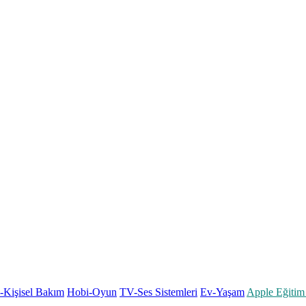
k-Kişisel Bakım
Hobi-Oyun
TV-Ses Sistemleri
Ev-Yaşam
Apple Eğitim