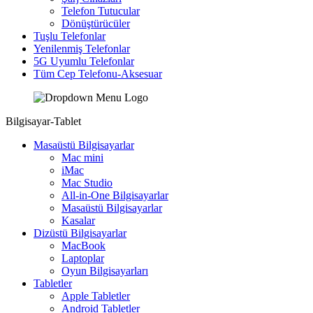
Telefon Tutucular
Dönüştürücüler
Tuşlu Telefonlar
Yenilenmiş Telefonlar
5G Uyumlu Telefonlar
Tüm Cep Telefonu-Aksesuar
Bilgisayar-Tablet
Masaüstü Bilgisayarlar
Mac mini
iMac
Mac Studio
All-in-One Bilgisayarlar
Masaüstü Bilgisayarlar
Kasalar
Dizüstü Bilgisayarlar
MacBook
Laptoplar
Oyun Bilgisayarları
Tabletler
Apple Tabletler
Android Tabletler