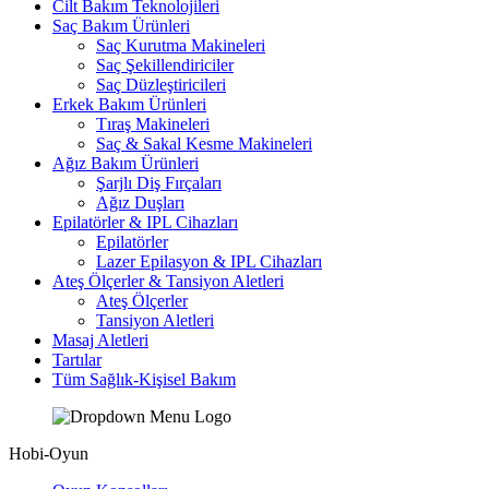
Cilt Bakım Teknolojileri
Saç Bakım Ürünleri
Saç Kurutma Makineleri
Saç Şekillendiriciler
Saç Düzleştiricileri
Erkek Bakım Ürünleri
Tıraş Makineleri
Saç & Sakal Kesme Makineleri
Ağız Bakım Ürünleri
Şarjlı Diş Fırçaları
Ağız Duşları
Epilatörler & IPL Cihazları
Epilatörler
Lazer Epilasyon & IPL Cihazları
Ateş Ölçerler & Tansiyon Aletleri
Ateş Ölçerler
Tansiyon Aletleri
Masaj Aletleri
Tartılar
Tüm Sağlık-Kişisel Bakım
Hobi-Oyun