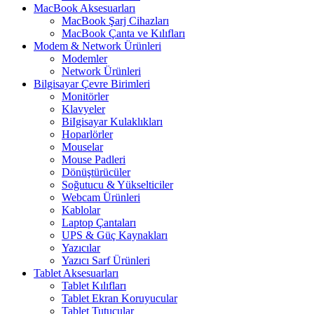
MacBook Aksesuarları
MacBook Şarj Cihazları
MacBook Çanta ve Kılıfları
Modem & Network Ürünleri
Modemler
Network Ürünleri
Bilgisayar Çevre Birimleri
Monitörler
Klavyeler
BiIgisayar Kulaklıkları
Hoparlörler
Mouselar
Mouse Padleri
Dönüştürücüler
Soğutucu & Yükselticiler
Webcam Ürünleri
Kablolar
Laptop Çantaları
UPS & Güç Kaynakları
Yazıcılar
Yazıcı Sarf Ürünleri
Tablet Aksesuarları
Tablet Kılıfları
Tablet Ekran Koruyucular
Tablet Tutucular