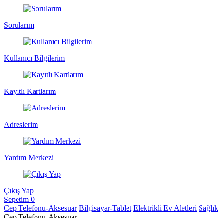
Sorularım
Kullanıcı Bilgilerim
Kayıtlı Kartlarım
Adreslerim
Yardım Merkezi
Çıkış Yap
Sepetim
0
Cep Telefonu-Aksesuar
Bilgisayar-Tablet
Elektrikli Ev Aletleri
Sağlı
Cep Telefonu-Aksesuar