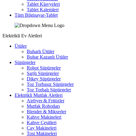
Tablet Klavyeleri
Tablet Kalemleri
Tüm Bilgisayar-Tablet
Elektrikli Ev Aletleri
Ütüler
Buharlı Ütüler
Buhar Kazanlı Ütüler
Süpürgeler
Robot Süpürgeler
Şarjlı Süpürgeler
Dikey Süpürgeler
Toz Torbasız Süpürgeler
Toz Torbalı Süpürgeler
Elektrikli Mutfak Aletleri
Airfryer & Fritözler
Mutfak Robotları
Blender & Mikserler
Kahve Makineleri
Kahve Çeşitleri
Çay Makineleri
Tost Makineleri