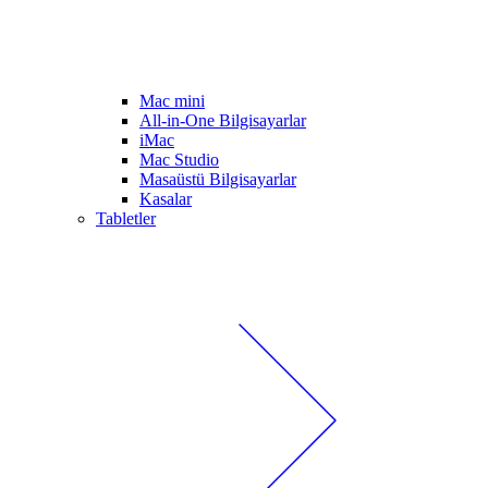
Mac mini
All-in-One Bilgisayarlar
iMac
Mac Studio
Masaüstü Bilgisayarlar
Kasalar
Tabletler