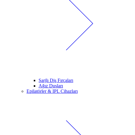
Şarjlı Diş Fırçaları
Ağız Duşları
Epilatörler & IPL Cihazları