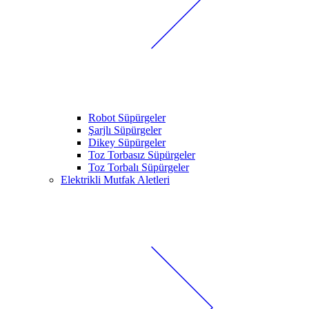
Robot Süpürgeler
Şarjlı Süpürgeler
Dikey Süpürgeler
Toz Torbasız Süpürgeler
Toz Torbalı Süpürgeler
Elektrikli Mutfak Aletleri