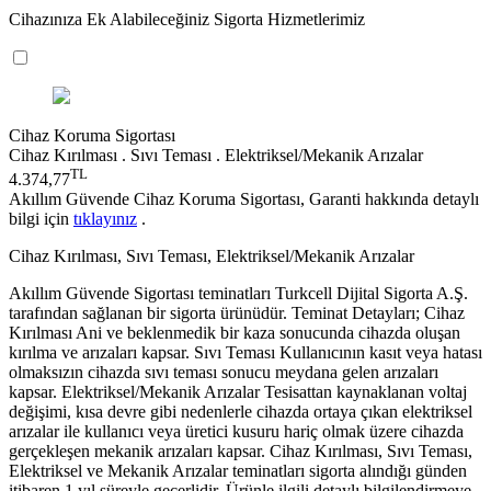
Cihazınıza Ek Alabileceğiniz Sigorta Hizmetlerimiz
Cihaz Koruma Sigortası
Cihaz Kırılması . Sıvı Teması . Elektriksel/Mekanik Arızalar
TL
4.374,77
Akıllım Güvende Cihaz Koruma Sigortası, Garanti hakkında detaylı
bilgi için
tıklayınız
.
Cihaz Kırılması, Sıvı Teması, Elektriksel/Mekanik Arızalar
Akıllım Güvende Sigortası teminatları Turkcell Dijital Sigorta A.Ş.
tarafından sağlanan bir sigorta ürünüdür. Teminat Detayları; Cihaz
Kırılması Ani ve beklenmedik bir kaza sonucunda cihazda oluşan
kırılma ve arızaları kapsar. Sıvı Teması Kullanıcının kasıt veya hatası
olmaksızın cihazda sıvı teması sonucu meydana gelen arızaları
kapsar. Elektriksel/Mekanik Arızalar Tesisattan kaynaklanan voltaj
değişimi, kısa devre gibi nedenlerle cihazda ortaya çıkan elektriksel
arızalar ile kullanıcı veya üretici kusuru hariç olmak üzere cihazda
gerçekleşen mekanik arızaları kapsar. Cihaz Kırılması, Sıvı Teması,
Elektriksel ve Mekanik Arızalar teminatları sigorta alındığı günden
itibaren 1 yıl süreyle geçerlidir. Ürünle ilgili detaylı bilgilendirmeye