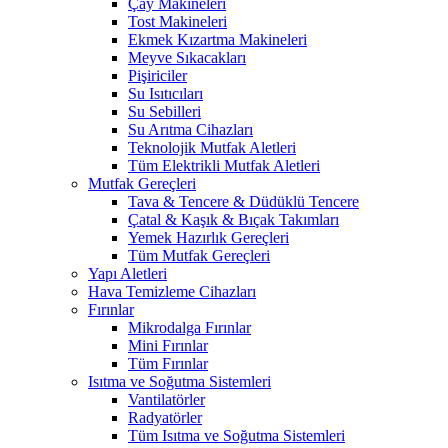
Çay Makineleri
Tost Makineleri
Ekmek Kızartma Makineleri
Meyve Sıkacakları
Pişiriciler
Su Isıtıcıları
Su Sebilleri
Su Arıtma Cihazları
Teknolojik Mutfak Aletleri
Tüm Elektrikli Mutfak Aletleri
Mutfak Gereçleri
Tava & Tencere & Düdüklü Tencere
Çatal & Kaşık & Bıçak Takımları
Yemek Hazırlık Gereçleri
Tüm Mutfak Gereçleri
Yapı Aletleri
Hava Temizleme Cihazları
Fırınlar
Mikrodalga Fırınlar
Mini Fırınlar
Tüm Fırınlar
Isıtma ve Soğutma Sistemleri
Vantilatörler
Radyatörler
Tüm Isıtma ve Soğutma Sistemleri