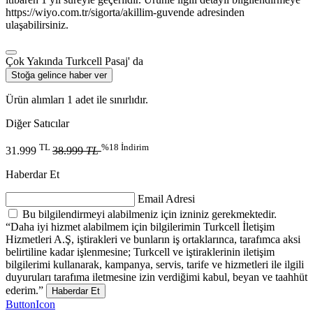
https://wiyo.com.tr/sigorta/akillim-guvende adresinden
ulaşabilirsiniz.
Çok Yakında Turkcell Pasaj' da
Stoğa gelince haber ver
​Ürün a​lımları 1 adet ile sınırlıdır.
Diğer Satıcılar
TL
%18 İndirim
31.999
38.999
TL
Haberdar Et
Email Adresi
Bu bilgilendirmeyi alabilmeniz için izniniz gerekmektedir.
“Daha iyi hizmet alabilmem için bilgilerimin Turkcell İletişim
Hizmetleri A.Ş, iştirakleri ve bunların iş ortaklarınca, tarafımca aksi
belirtiline kadar işlenmesine; Turkcell ve iştiraklerinin iletişim
bilgilerimi kullanarak, kampanya, servis, tarife ve hizmetleri ile ilgili
duyuruları tarafıma iletmesine izin verdiğimi kabul, beyan ve taahhüt
ederim.”
Haberdar Et
ButtonIcon