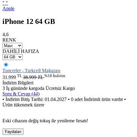
"
"
Apple
iPhone 12 64 GB
4,6
RENK
DAHİLİ HAFIZA
Tuncerler - Turkcell Mağazası
TL
%18 İndirim
31.999
38.999
TL
İndirim Bilgileri
3 İş gününde kargoda
Ücretsiz Kargo
Soru & Cevap (44)
• İndirim Bitiş Tarihi: 01.04.2027
• 0 adet İndirimli ürün vardır
•
Ürün tükenmek üzere
Eski cihazını değiş tokuş ile yenileme fırsatı!
Faydalan