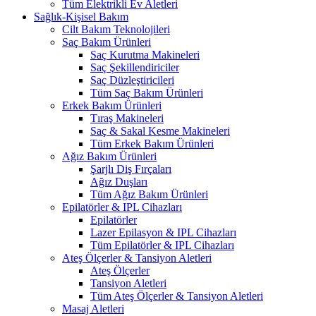
Tüm Elektrikli Ev Aletleri
Sağlık-Kişisel Bakım
Cilt Bakım Teknolojileri
Saç Bakım Ürünleri
Saç Kurutma Makineleri
Saç Şekillendiriciler
Saç Düzleştiricileri
Tüm Saç Bakım Ürünleri
Erkek Bakım Ürünleri
Tıraş Makineleri
Saç & Sakal Kesme Makineleri
Tüm Erkek Bakım Ürünleri
Ağız Bakım Ürünleri
Şarjlı Diş Fırçaları
Ağız Duşları
Tüm Ağız Bakım Ürünleri
Epilatörler & IPL Cihazları
Epilatörler
Lazer Epilasyon & IPL Cihazları
Tüm Epilatörler & IPL Cihazları
Ateş Ölçerler & Tansiyon Aletleri
Ateş Ölçerler
Tansiyon Aletleri
Tüm Ateş Ölçerler & Tansiyon Aletleri
Masaj Aletleri