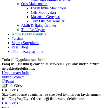
Ofis Malzemeleri
Evrak İmha Makineleri
Ofis Mobilyaları
Masaüstü Gereçleri
Tüm Ofis Malzemeleri
Akıllı & İlginç Ürünler
Tüm Ev-Yaşam
Apple Eğitim Ürünleri
Yardım
Sipariş Sorgulama
Pasaj Blog
iPhone Karşılaştırma
Turkcell Uygulamasını İndir
Pasaj ile ilgili tüm işlemlerinizi Turkcell Uygulamasından hızlıca
gerçekleştirebilirsiniz.
Uygulamayı İndir
turkcell.com.tr
Hızlı Giriş
Size özel ödeme avantajları ve size özel tekliflerden faydalanmak
için Giriş Yap/Üye Ol seçeneği ile devam edebilirsiniz.
Hızlı Giriş
veya