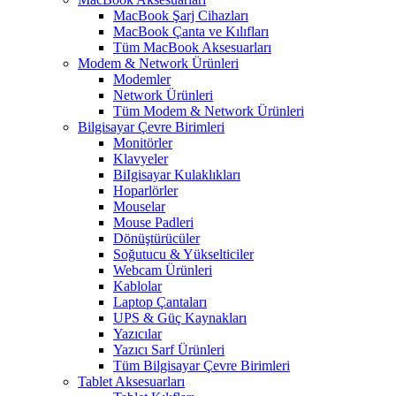
MacBook Şarj Cihazları
MacBook Çanta ve Kılıfları
Tüm MacBook Aksesuarları
Modem & Network Ürünleri
Modemler
Network Ürünleri
Tüm Modem & Network Ürünleri
Bilgisayar Çevre Birimleri
Monitörler
Klavyeler
BiIgisayar Kulaklıkları
Hoparlörler
Mouselar
Mouse Padleri
Dönüştürücüler
Soğutucu & Yükselticiler
Webcam Ürünleri
Kablolar
Laptop Çantaları
UPS & Güç Kaynakları
Yazıcılar
Yazıcı Sarf Ürünleri
Tüm Bilgisayar Çevre Birimleri
Tablet Aksesuarları