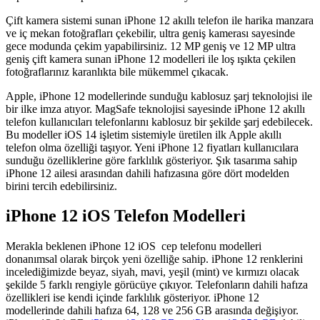
Çift kamera sistemi sunan iPhone 12 akıllı telefon ile harika manzara
ve iç mekan fotoğrafları çekebilir, ultra geniş kamerası sayesinde
gece modunda çekim yapabilirsiniz. 12 MP geniş ve 12 MP ultra
geniş çift kamera sunan iPhone 12 modelleri ile loş ışıkta çekilen
fotoğraflarınız karanlıkta bile mükemmel çıkacak.
Apple, iPhone 12 modellerinde sunduğu kablosuz şarj teknolojisi ile
bir ilke imza atıyor. MagSafe teknolojisi sayesinde iPhone 12 akıllı
telefon kullanıcıları telefonlarını kablosuz bir şekilde şarj edebilecek.
Bu modeller iOS 14 işletim sistemiyle üretilen ilk Apple akıllı
telefon olma özelliği taşıyor. Yeni iPhone 12 fiyatları kullanıcılara
sunduğu özelliklerine göre farklılık gösteriyor. Şık tasarıma sahip
iPhone 12 ailesi arasından dahili hafızasına göre dört modelden
birini tercih edebilirsiniz.
iPhone 12 iOS Telefon Modelleri
Merakla beklenen iPhone 12 iOS cep telefonu modelleri
donanımsal olarak birçok yeni özelliğe sahip. iPhone 12 renklerini
incelediğimizde beyaz, siyah, mavi, yeşil (mint) ve kırmızı olacak
şekilde 5 farklı rengiyle görücüye çıkıyor. Telefonların dahili hafıza
özellikleri ise kendi içinde farklılık gösteriyor. iPhone 12
modellerinde dahili hafıza 64, 128 ve 256 GB arasında değişiyor.