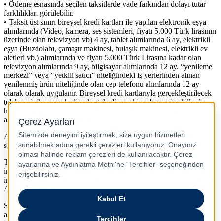
• Ödeme esnasında seçilen taksitlerde vade farkından dolayı tutar
farklılıkları görülebilir.
• Taksit üst sınırı bireysel kredi kartları ile yapılan elektronik eşya
alımlarında (Video, kamera, ses sistemleri, fiyatı 5.000 Türk lirasının
üzerinde olan televizyon vb) 4 ay, tablet alımlarında 6 ay, elektrikli
eşya (Buzdolabı, çamaşır makinesi, bulaşık makinesi, elektrikli ev
aletleri vb.) alımlarında ve fiyatı 5.000 Türk Lirasına kadar olan
televizyon alımlarında 9 ay, bilgisayar alımlarında 12 ay, “yenileme
merkezi” veya “yetkili satıcı” niteliğindeki iş yerlerinden alınan
yenilenmiş ürün niteliğinde olan cep telefonu alımlarında 12 ay
olarak olarak uygulanır. Bireysel kredi kartlarıyla gerçekleştirilecek
telekomünikasyon, hediye kart, hediye çeki ve benzeri şekillerde
herhangi somut bir mal veya hizmeti içermeyen ürünlerin
alımlarında taksit uygulanamaz.
Anlaşmalı olduğumuz bankalarla alışverişini kredi kartına taksit
seçeneği ile hızlı, kolay ve güvenli bir şekilde tamamlayabilirsin.
Ticari kredi kartları ile yapılan alışverişlerde 12 aya kadar taksit
imkanından yararlanabilirsiniz. En fazla 12 aya kadar taksit yapma
imkanı olsa da banka bazlı farklı taksit tutarları uygulanabilmektedir.
Alışveriş Kredisi
Sepetini hemen oluşturup Alışveriş Kredisi seçeneği ile ödeme
adımında taksitlendirebilir, hızlı, kolay ve güvenli bir şekilde