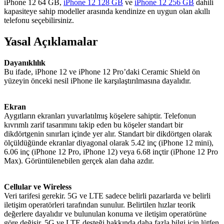
iPhone 12 64 GB,
iPhone 12 128 GB
ve
iPhone 12 256 GB
dahili
kapasiteye sahip modeller arasında kendinize en uygun olan akıllı
telefonu seçebilirsiniz.
Yasal Açıklamalar
Dayanıklılık
Bu ifade, iPhone 12 ve iPhone 12 Pro’daki Ceramic Shield ön
yüzeyin önceki nesil iPhone ile karşılaştırılmasına dayalıdır.
Ekran
Aygıtların ekranları yuvarlatılmış köşelere sahiptir. Telefonun
kıvrımlı zarif tasarımını takip eden bu köşeler standart bir
dikdörtgenin sınırları içinde yer alır. Standart bir dikdörtgen olarak
ölçüldüğünde ekranlar diyagonal olarak 5.42 inç (iPhone 12 mini),
6.06 inç (iPhone 12 Pro, iPhone 12) veya 6.68 inçtir (iPhone 12 Pro
Max). Görüntülenebilen gerçek alan daha azdır.
Cellular ve Wireless
Veri tarifesi gerekir. 5G ve LTE sadece belirli pazarlarda ve belirli
iletişim operatörleri tarafından sunulur. Belirtilen hızlar teorik
değerlere dayalıdır ve bulunulan konuma ve iletişim operatörüne
göre değişir. 5G ve LTE desteği hakkında daha fazla bilgi için lütfen