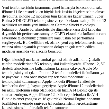
Yeni telefon serisinin tasarımına genel hatlarıyla bakacak olursak;
iPhone 11 ile arasındaki en büyük fark keskin köşelere sahip olması
diyebiliriz. iPhone 12 modelleri tüm kenarlara kadar uzanan Super
Retina XDR OLED teknolojisine ve çentik ekrana sahip. iPhone 12
özellikleri arasında yeni kullanılan Ceramic Shield teknolojisi
bulunuyor. Apple bu teknolojisiyle düşmelere karşı dört kat daha
dayanıklı bir performans sunuyor. OLED ekranlarda kullanılan cam
sayesinde telefonunuz çizilmelere karşı üstün bir performans
sergileyecek. Bu özelliklere ek olarak, yeni cep telefonu serisi suya
ve toza ultra dayanıklı yapısından dolayı en çok tercih edilen
modeller arasında yer alacağa benziyor.
Diğer teknoloji markaları amiral gemisi olarak adlandırdığı akıllı
telefon modellerinde 5G teknolojisini kullanılıyordu. iPhone 12, 5G
desteği teknolojisi ile kullanıcıların karşısına çıkıyor. Apple 5G
teknolojisini yeni çıkan iPhone 12 telefon modelleri ile kullanmaya
başlayacak. Daha önce hiçbir cep telefonu modelinde 5G
teknolojisini kullanmayan Apple, ilk defa iPhone 12 ailesiyle
beraber bu özelliği hayata geçiriyor. Apple iPhone 12 modellerinde
bir akıllı telefonun sahip olabileceği en hızlı A14 Bionic çip ile
sınırları zorluyor. Apple iPhone 12 akıllı cep telefonları ile A14
Bionic işlemci yongası ve 16 çekirdekli Neural Engine donanım
özellikleri sayesinde saniyede trilyonlarca işlem gerçekleştirme
kapasitesine sahip bir akıllı telefon sunuyor.