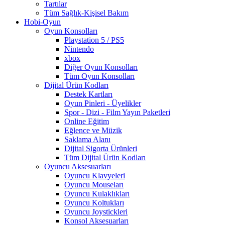
Tartılar
Tüm Sağlık-Kişisel Bakım
Hobi-Oyun
Oyun Konsolları
Playstation 5 / PS5
Nintendo
xbox
Diğer Oyun Konsolları
Tüm Oyun Konsolları
Dijital Ürün Kodları
Destek Kartları
Oyun Pinleri - Üyelikler
Spor - Dizi - Film Yayın Paketleri
Online Eğitim
Eğlence ve Müzik
Saklama Alanı
Dijital Sigorta Ürünleri
Tüm Dijital Ürün Kodları
Oyuncu Aksesuarları
Oyuncu Klavyeleri
Oyuncu Mouseları
Oyuncu Kulaklıkları
Oyuncu Koltukları
Oyuncu Joystickleri
Konsol Aksesuarları