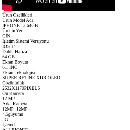
Ürün Özellikleri
Ürün Model Adı
IPHONE 12 64GB
Üretim Yeri
ÇİN
İşletim Sistemi Versiyonu
IOS 14
Dahili Hafıza
64 GB
Ekran Boyutu
6.1 INC
Ekran Teknolojisi
SUPER RETINE XDR OLED
Çözünürlük
2532X1170PIXELS
Ön Kamera
12 MP
Arka Kamera
12MP+12MP
4.5guyumu
5G
İşlemci
A14 BIONIC