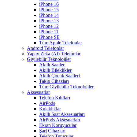
iPhone 16
iPhone 15
iPhone 14
iPhone 13
iPhone 12
iPhone 11
iPhone SE
Tüm Apple Telefonlar
Android Telefonlar
Yapay Zeka (AI) Telefonlar
Giyilebilir Teknolojiler
Akıllı Saatler
Akıllı Bileklikler
Akıllı Çocuk Saatleri
Takip Cihazları
Tüm Giyilebilir Teknolojiler
Aksesuarlar
Telefon Kılıfları
AirPods
Kulaklıklar
Akıllı Saat Aksesuarları
AirPods Aksesuarları
Ekran Koruyucular
Şarj Cihazları
Telefon Tutucular