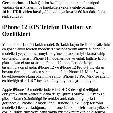
Gece modunda Hızlı Çekim
özelliğini kullanırken bir tripod
yardımıyla ışık izlerini ve hareketleri yakalayabiliyorsunuz
10 bit HDR video kaydı,
8 bit videoya kıyasla 60 kat daha fazla
renk sunuyor
iPhone 12 iOS Telefon Fiyatları ve
Özellikleri
Yeni iPhone 12 dört farklı model, üç farklı boyut ile iPhone ailesinin
en gözde akıllı telefon modelleri arasında yerini alıyor. iPhone 12
modelleri yepyeni tasarımıyla bugüne kadarki en iyi ekrana sahip
cep telefonu serisi. iPhone 11 modellerinde yuvarlak hatlarıyla ön
plana çıkan ekran tasarımı, iPhone 12 modellerinde köşeli
tasarımıyla ön planda. iPhone 12 ve iPhone 12 Pro 6.1 inç ekran
boyutu özelliği sunarken serinin en ufağı iPhone 12 Mini 5.4 inç
büyüklüğünde ekran özelliğine sahip. iPhone 12 Pro Max ise ailenin
en büyüğü olarak 6.7 inç ekran boyutuyla satışa sunuluyor.
Apple iPhone 12 modellerinde HLG HDR desteği özelliğini
ekleyerek ekran kalitesini daha da geliştirmiş oluyor. 1170x2532
piksel ekran çözünürlüğü ile renkler artık daha da gerçekçi
görünecek. iPhone 12 modellerini, iPhone 11 akıllı cep telefonu
modelleri ile kıyasladığımızda; iPhone 12 akıllı telefonlarda yüksek
çözünürlükte film veya canlı yayın izlemek mümkün hale geliyor.