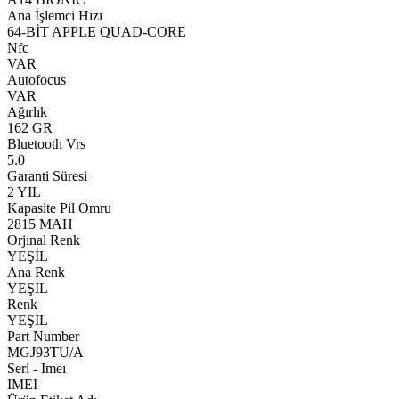
Ana İşlemci Hızı
64-BİT APPLE QUAD-CORE
Nfc
VAR
Autofocus
VAR
Ağırlık
162 GR
Bluetooth Vrs
5.0
Garanti Süresi
2 YIL
Kapasite Pil Omru
2815 MAH
Orjınal Renk
YEŞİL
Ana Renk
YEŞİL
Renk
YEŞİL
Part Number
MGJ93TU/A
Seri - Imeı
IMEI