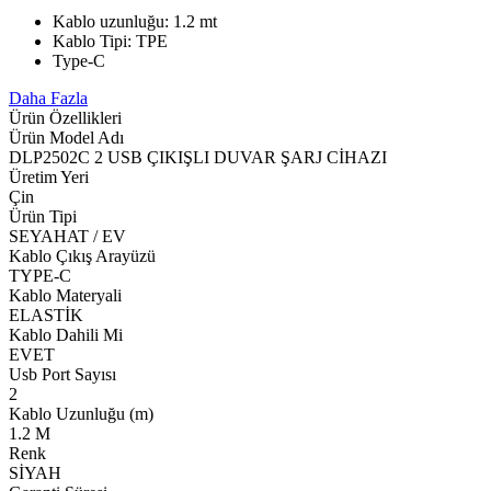
Kablo uzunluğu: 1.2 mt
Kablo Tipi: TPE
Type-C
Daha Fazla
Ürün Özellikleri
Ürün Model Adı
DLP2502C 2 USB ÇIKIŞLI DUVAR ŞARJ CİHAZI
Üretim Yeri
Çin
Ürün Tipi
SEYAHAT / EV
Kablo Çıkış Arayüzü
TYPE-C
Kablo Materyali
ELASTİK
Kablo Dahili Mi
EVET
Usb Port Sayısı
2
Kablo Uzunluğu (m)
1.2 M
Renk
SİYAH