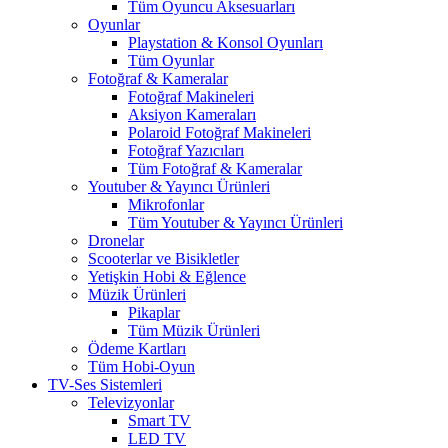
Tüm Oyuncu Aksesuarları
Oyunlar
Playstation & Konsol Oyunları
Tüm Oyunlar
Fotoğraf & Kameralar
Fotoğraf Makineleri
Aksiyon Kameraları
Polaroid Fotoğraf Makineleri
Fotoğraf Yazıcıları
Tüm Fotoğraf & Kameralar
Youtuber & Yayıncı Ürünleri
Mikrofonlar
Tüm Youtuber & Yayıncı Ürünleri
Dronelar
Scooterlar ve Bisikletler
Yetişkin Hobi & Eğlence
Müzik Ürünleri
Pikaplar
Tüm Müzik Ürünleri
Ödeme Kartları
Tüm Hobi-Oyun
TV-Ses Sistemleri
Televizyonlar
Smart TV
LED TV