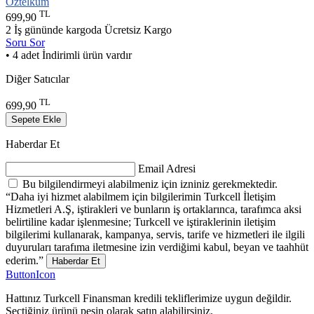
Öztelkum
TL
699,90
2 İş gününde kargoda
Ücretsiz Kargo
Soru Sor
• 4 adet İndirimli ürün vardır
Diğer Satıcılar
TL
699,90
Sepete Ekle
Haberdar Et
Email Adresi
Bu bilgilendirmeyi alabilmeniz için izniniz gerekmektedir.
“Daha iyi hizmet alabilmem için bilgilerimin Turkcell İletişim
Hizmetleri A.Ş, iştirakleri ve bunların iş ortaklarınca, tarafımca aksi
belirtiline kadar işlenmesine; Turkcell ve iştiraklerinin iletişim
bilgilerimi kullanarak, kampanya, servis, tarife ve hizmetleri ile ilgili
duyuruları tarafıma iletmesine izin verdiğimi kabul, beyan ve taahhüt
ederim.”
Haberdar Et
ButtonIcon
Hattınız Turkcell Finansman kredili tekliflerimize uygun değildir.
Seçtiğiniz ürünü peşin olarak satın alabilirsiniz.