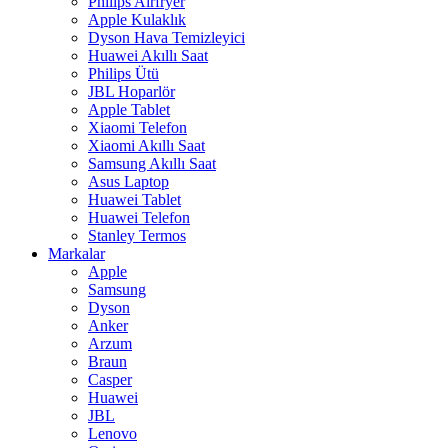
Philips Airfryer
Apple Kulaklık
Dyson Hava Temizleyici
Huawei Akıllı Saat
Philips Ütü
JBL Hoparlör
Apple Tablet
Xiaomi Telefon
Xiaomi Akıllı Saat
Samsung Akıllı Saat
Asus Laptop
Huawei Tablet
Huawei Telefon
Stanley Termos
Markalar
Apple
Samsung
Dyson
Anker
Arzum
Braun
Casper
Huawei
JBL
Lenovo