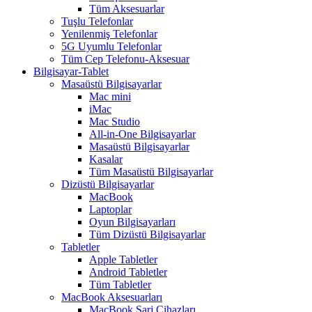
Tüm Aksesuarlar
Tuşlu Telefonlar
Yenilenmiş Telefonlar
5G Uyumlu Telefonlar
Tüm Cep Telefonu-Aksesuar
Bilgisayar-Tablet
Masaüstü Bilgisayarlar
Mac mini
iMac
Mac Studio
All-in-One Bilgisayarlar
Masaüstü Bilgisayarlar
Kasalar
Tüm Masaüstü Bilgisayarlar
Dizüstü Bilgisayarlar
MacBook
Laptoplar
Oyun Bilgisayarları
Tüm Dizüstü Bilgisayarlar
Tabletler
Apple Tabletler
Android Tabletler
Tüm Tabletler
MacBook Aksesuarları
MacBook Şarj Cihazları