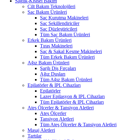
Sağlık-Kişisel Bakım
Cilt Bakım Teknolojileri
Saç Bakım Ürünleri
Saç Kurutma Makineleri
Saç Şekillendiriciler
Saç Düzleştiricileri
Tüm Saç Bakım Ürünleri
Erkek Bakım Ürünleri
Tıraş Makineleri
Saç & Sakal Kesme Makineleri
Tüm Erkek Bakım Ürünleri
Ağız Bakım Ürünleri
Şarjlı Diş Fırçaları
Ağız Duşları
Tüm Ağız Bakım Ürünleri
Epilatörler & IPL Cihazları
Epilatörler
Lazer Epilasyon & IPL Cihazları
Tüm Epilatörler & IPL Cihazları
Ateş Ölçerler & Tansiyon Aletleri
Ateş Ölçerler
Tansiyon Aletleri
Tüm Ateş Ölçerler & Tansiyon Aletleri
Masaj Aletleri
Tartılar