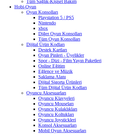
Tüm Sağlık-Kişisel Bakım
Hobi-Oyun
Oyun Konsolları
Playstation 5 / PS5
Nintendo
xbox
Diğer Oyun Konsolları
Tüm Oyun Konsolları
Dijital Ürün Kodları
Destek Kartları
Oyun Pinleri - Üyelikler
Spor - Dizi - Film Yayın Paketleri
Online Eğitim
Eğlence ve Müzik
Saklama Alanı
Dijital Sigorta Ürünleri
Tüm Dijital Ürün Kodları
Oyuncu Aksesuarları
Oyuncu Klavyeleri
Oyuncu Mouseları
Oyuncu Kulaklıkları
Oyuncu Koltukları
Oyuncu Joystickleri
Konsol Aksesuarları
Mobil Oyun Aksesuarları