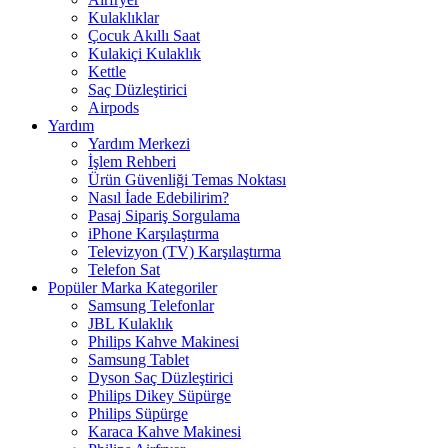
Kulaklıklar
Çocuk Akıllı Saat
Kulakiçi Kulaklık
Kettle
Saç Düzleştirici
Airpods
Yardım
Yardım Merkezi
İşlem Rehberi
Ürün Güvenliği Temas Noktası
Nasıl İade Edebilirim?
Pasaj Sipariş Sorgulama
iPhone Karşılaştırma
Televizyon (TV) Karşılaştırma
Telefon Sat
Popüler Marka Kategoriler
Samsung Telefonlar
JBL Kulaklık
Philips Kahve Makinesi
Samsung Tablet
Dyson Saç Düzleştirici
Philips Dikey Süpürge
Philips Süpürge
Karaca Kahve Makinesi