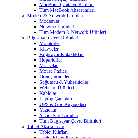
MacBook Çanta ve Kılıfları
Tüm MacBook Aksesuarları
Modem & Network Ürünleri
Modemler
Network Ürünleri
Tüm Modem & Network Ürünleri
Bilgisayar Çevre Birimleri
Monitörler
Klavyeler
BiIgisayar Kulaklıkları
Hoparlörler
Mouselar
Mouse Padleri
Dönüştürücüler
Soğutucu & Yükselticiler
Webcam Ürünleri
Kablolar
Laptop Çantaları
UPS & Güç Kaynakları
Yazıcılar
Yazıcı Sarf Ürünleri
Tüm Bilgisayar Çevre Birimleri
Tablet Aksesuarları
Tablet Kılıfları
Tablet Ekran Koruyucular