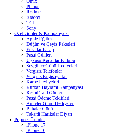
Omix
Philips
Realme
Xiaomi
TCL
Sony
Özel Günler & Kampanyalar
Apple Eğitim
Düğün ve Çeyiz Paketleri
Fırsatlar Pasajı
Pasaj Günleri
Uykusu Kaçanlar Kulübü
Sevgililer Günü Hediyeleri
Vergisiz Telefonlar
Vergisiz Bilgisayarlar
Karne Hediyeleri
Kurban Bayramı Kampanyası
Resmi Tatil Günleri
Pasaj Ödeme Teklifleri
Anneler Günü Hediyeleri
Babalar Günü
Taksitli Harikalar Diyarı
Popüler Ürünler
iPhone 17
iPhone 16