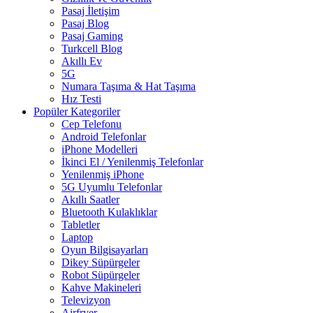
Pasaj İletişim
Pasaj Blog
Pasaj Gaming
Turkcell Blog
Akıllı Ev
5G
Numara Taşıma & Hat Taşıma
Hız Testi
Popüler Kategoriler
Cep Telefonu
Android Telefonlar
iPhone Modelleri
İkinci El / Yenilenmiş Telefonlar
Yenilenmiş iPhone
5G Uyumlu Telefonlar
Akıllı Saatler
Bluetooth Kulaklıklar
Tabletler
Laptop
Oyun Bilgisayarları
Dikey Süpürgeler
Robot Süpürgeler
Kahve Makineleri
Televizyon
Airfryer