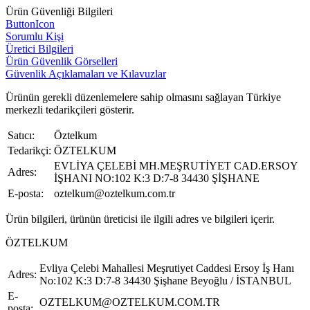
Ürün Güvenliği Bilgileri
ButtonIcon
Sorumlu Kişi
Üretici Bilgileri
Ürün Güvenlik Görselleri
Güvenlik Açıklamaları ve Kılavuzlar
Ürünün gerekli düzenlemelere sahip olmasını sağlayan Türkiye
merkezli tedarikçileri gösterir.
Satıcı:
Öztelkum
Tedarikçi:
ÖZTELKUM
EVLİYA ÇELEBİ MH.MEŞRUTİYET CAD.ERSOY
Adres:
İŞHANI NO:102 K:3 D:7-8 34430 ŞİŞHANE
E-posta:
oztelkum@oztelkum.com.tr
Ürün bilgileri, ürünün üreticisi ile ilgili adres ve bilgileri içerir.
ÖZTELKUM
Evliya Çelebi Mahallesi Meşrutiyet Caddesi Ersoy İş Hanı
Adres:
No:102 K:3 D:7-8 34430 Şişhane Beyoğlu / İSTANBUL
E-
OZTELKUM@OZTELKUM.COM.TR
posta: