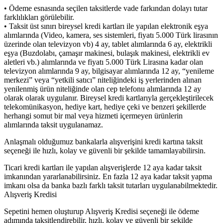
• Ödeme esnasında seçilen taksitlerde vade farkından dolayı tutar
farklılıkları görülebilir.
• Taksit üst sınırı bireysel kredi kartları ile yapılan elektronik eşya
alımlarında (Video, kamera, ses sistemleri, fiyatı 5.000 Türk lirasının
üzerinde olan televizyon vb) 4 ay, tablet alımlarında 6 ay, elektrikli
eşya (Buzdolabı, çamaşır makinesi, bulaşık makinesi, elektrikli ev
aletleri vb.) alımlarında ve fiyatı 5.000 Türk Lirasına kadar olan
televizyon alımlarında 9 ay, bilgisayar alımlarında 12 ay, “yenileme
merkezi” veya “yetkili satıcı” niteliğindeki iş yerlerinden alınan
yenilenmiş ürün niteliğinde olan cep telefonu alımlarında 12 ay
olarak olarak uygulanır. Bireysel kredi kartlarıyla gerçekleştirilecek
telekomünikasyon, hediye kart, hediye çeki ve benzeri şekillerde
herhangi somut bir mal veya hizmeti içermeyen ürünlerin
alımlarında taksit uygulanamaz.
Anlaşmalı olduğumuz bankalarla alışverişini kredi kartına taksit
seçeneği ile hızlı, kolay ve güvenli bir şekilde tamamlayabilirsin.
Ticari kredi kartları ile yapılan alışverişlerde 12 aya kadar taksit
imkanından yararlanabilirsiniz. En fazla 12 aya kadar taksit yapma
imkanı olsa da banka bazlı farklı taksit tutarları uygulanabilmektedir.
Alışveriş Kredisi
Sepetini hemen oluşturup Alışveriş Kredisi seçeneği ile ödeme
adımında taksitlendirebilir, hızlı, kolay ve güvenli bir şekilde