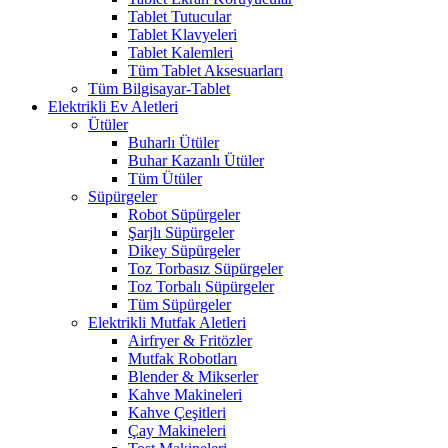
Tablet Tutucular
Tablet Klavyeleri
Tablet Kalemleri
Tüm Tablet Aksesuarları
Tüm Bilgisayar-Tablet
Elektrikli Ev Aletleri
Ütüler
Buharlı Ütüler
Buhar Kazanlı Ütüler
Tüm Ütüler
Süpürgeler
Robot Süpürgeler
Şarjlı Süpürgeler
Dikey Süpürgeler
Toz Torbasız Süpürgeler
Toz Torbalı Süpürgeler
Tüm Süpürgeler
Elektrikli Mutfak Aletleri
Airfryer & Fritözler
Mutfak Robotları
Blender & Mikserler
Kahve Makineleri
Kahve Çeşitleri
Çay Makineleri