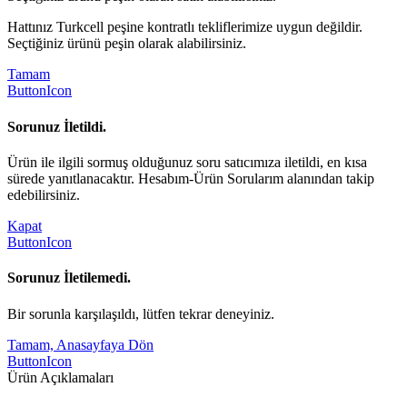
Hattınız Turkcell peşine kontratlı tekliflerimize uygun değildir.
Seçtiğiniz ürünü peşin olarak alabilirsiniz.
Tamam
ButtonIcon
Sorunuz İletildi.
Ürün ile ilgili sormuş olduğunuz soru satıcımıza iletildi, en kısa
sürede yanıtlanacaktır. Hesabım-Ürün Sorularım alanından takip
edebilirsiniz.
Kapat
ButtonIcon
Sorunuz İletilemedi.
Bir sorunla karşılaşıldı, lütfen tekrar deneyiniz.
Tamam, Anasayfaya Dön
ButtonIcon
Ürün Açıklamaları