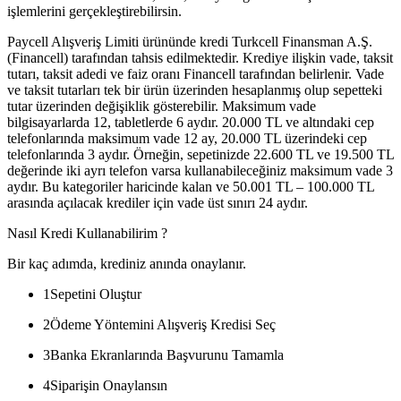
işlemlerini gerçekleştirebilirsin.
Paycell Alışveriş Limiti ürününde kredi Turkcell Finansman A.Ş.
(Financell) tarafından tahsis edilmektedir. Krediye ilişkin vade, taksit
tutarı, taksit adedi ve faiz oranı Financell tarafından belirlenir. Vade
ve taksit tutarları tek bir ürün üzerinden hesaplanmış olup sepetteki
tutar üzerinden değişiklik gösterebilir. Maksimum vade
bilgisayarlarda 12, tabletlerde 6 aydır. 20.000 TL ve altındaki cep
telefonlarında maksimum vade 12 ay, 20.000 TL üzerindeki cep
telefonlarında 3 aydır. Örneğin, sepetinizde 22.600 TL ve 19.500 TL
değerinde iki ayrı telefon varsa kullanabileceğiniz maksimum vade 3
aydır. Bu kategoriler haricinde kalan ve 50.001 TL – 100.000 TL
arasında açılacak krediler için vade üst sınırı 24 aydır.
Nasıl Kredi Kullanabilirim ?
Bir kaç adımda, krediniz anında onaylanır.
1
Sepetini Oluştur
2
Ödeme Yöntemini Alışveriş Kredisi Seç
3
Banka Ekranlarında Başvurunu Tamamla
4
Siparişin Onaylansın