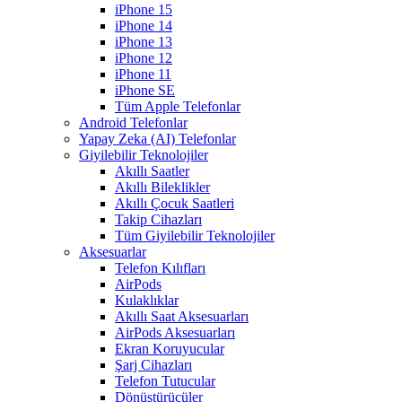
iPhone 15
iPhone 14
iPhone 13
iPhone 12
iPhone 11
iPhone SE
Tüm Apple Telefonlar
Android Telefonlar
Yapay Zeka (AI) Telefonlar
Giyilebilir Teknolojiler
Akıllı Saatler
Akıllı Bileklikler
Akıllı Çocuk Saatleri
Takip Cihazları
Tüm Giyilebilir Teknolojiler
Aksesuarlar
Telefon Kılıfları
AirPods
Kulaklıklar
Akıllı Saat Aksesuarları
AirPods Aksesuarları
Ekran Koruyucular
Şarj Cihazları
Telefon Tutucular
Dönüştürücüler