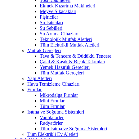
Tost Makineleri
Ekmek Kızartma Makineleri
Meyve Sıkacakları
Pişiriciler
Su Isıtıcıları
Su Sebilleri
Su Arıtma Cihazları
Teknolojik Mutfak Aletleri
Tüm Elektrikli Mutfak Aletleri
Mutfak Gereçleri
Tava & Tencere & Düdüklü Tencere
Çatal & Kaşık & Bıçak Takımları
Yemek Hazırlık Gereçleri
Tüm Mutfak Gereçleri
Yapı Aletleri
Hava Temizleme Cihazları
Fırınlar
Mikrodalga Fırınlar
Mini Fırınlar
Tüm Fırınlar
Isıtma ve Soğutma Sistemleri
Vantilatörler
Radyatörler
Tüm Isıtma ve Soğutma Sistemleri
Tüm Elektrikli Ev Aletleri