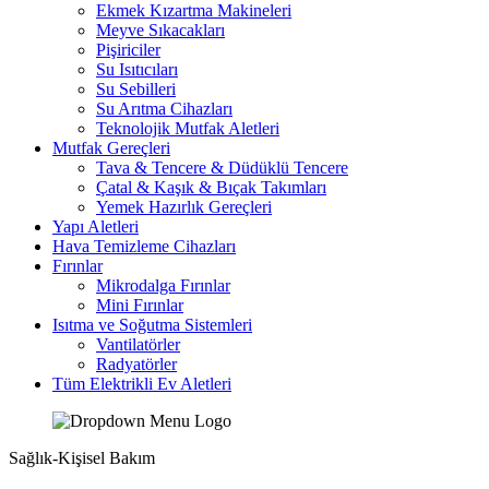
Ekmek Kızartma Makineleri
Meyve Sıkacakları
Pişiriciler
Su Isıtıcıları
Su Sebilleri
Su Arıtma Cihazları
Teknolojik Mutfak Aletleri
Mutfak Gereçleri
Tava & Tencere & Düdüklü Tencere
Çatal & Kaşık & Bıçak Takımları
Yemek Hazırlık Gereçleri
Yapı Aletleri
Hava Temizleme Cihazları
Fırınlar
Mikrodalga Fırınlar
Mini Fırınlar
Isıtma ve Soğutma Sistemleri
Vantilatörler
Radyatörler
Tüm Elektrikli Ev Aletleri
Sağlık-Kişisel Bakım