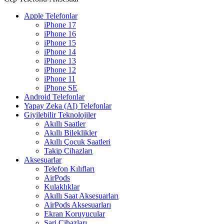
Apple Telefonlar
iPhone 17
iPhone 16
iPhone 15
iPhone 14
iPhone 13
iPhone 12
iPhone 11
iPhone SE
Android Telefonlar
Yapay Zeka (AI) Telefonlar
Giyilebilir Teknolojiler
Akıllı Saatler
Akıllı Bileklikler
Akıllı Çocuk Saatleri
Takip Cihazları
Aksesuarlar
Telefon Kılıfları
AirPods
Kulaklıklar
Akıllı Saat Aksesuarları
AirPods Aksesuarları
Ekran Koruyucular
Şarj Cihazları