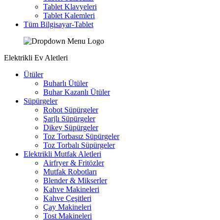
Tablet Klavyeleri
Tablet Kalemleri
Tüm Bilgisayar-Tablet
Elektrikli Ev Aletleri
Ütüler
Buharlı Ütüler
Buhar Kazanlı Ütüler
Süpürgeler
Robot Süpürgeler
Şarjlı Süpürgeler
Dikey Süpürgeler
Toz Torbasız Süpürgeler
Toz Torbalı Süpürgeler
Elektrikli Mutfak Aletleri
Airfryer & Fritözler
Mutfak Robotları
Blender & Mikserler
Kahve Makineleri
Kahve Çeşitleri
Çay Makineleri
Tost Makineleri