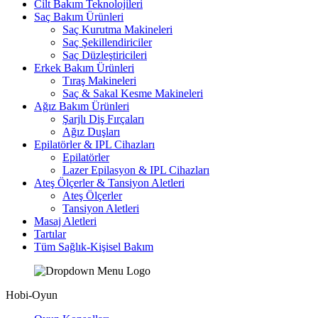
Cilt Bakım Teknolojileri
Saç Bakım Ürünleri
Saç Kurutma Makineleri
Saç Şekillendiriciler
Saç Düzleştiricileri
Erkek Bakım Ürünleri
Tıraş Makineleri
Saç & Sakal Kesme Makineleri
Ağız Bakım Ürünleri
Şarjlı Diş Fırçaları
Ağız Duşları
Epilatörler & IPL Cihazları
Epilatörler
Lazer Epilasyon & IPL Cihazları
Ateş Ölçerler & Tansiyon Aletleri
Ateş Ölçerler
Tansiyon Aletleri
Masaj Aletleri
Tartılar
Tüm Sağlık-Kişisel Bakım
Hobi-Oyun