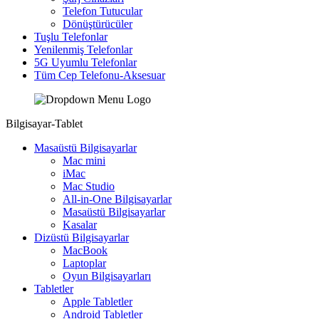
Telefon Tutucular
Dönüştürücüler
Tuşlu Telefonlar
Yenilenmiş Telefonlar
5G Uyumlu Telefonlar
Tüm Cep Telefonu-Aksesuar
Bilgisayar-Tablet
Masaüstü Bilgisayarlar
Mac mini
iMac
Mac Studio
All-in-One Bilgisayarlar
Masaüstü Bilgisayarlar
Kasalar
Dizüstü Bilgisayarlar
MacBook
Laptoplar
Oyun Bilgisayarları
Tabletler
Apple Tabletler
Android Tabletler