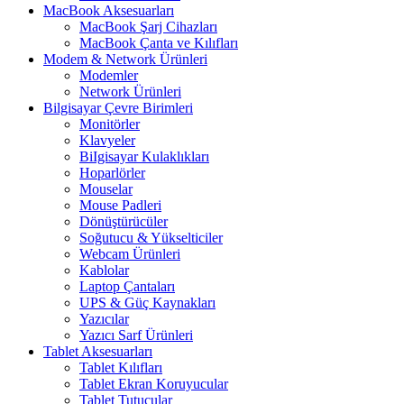
MacBook Aksesuarları
MacBook Şarj Cihazları
MacBook Çanta ve Kılıfları
Modem & Network Ürünleri
Modemler
Network Ürünleri
Bilgisayar Çevre Birimleri
Monitörler
Klavyeler
BiIgisayar Kulaklıkları
Hoparlörler
Mouselar
Mouse Padleri
Dönüştürücüler
Soğutucu & Yükselticiler
Webcam Ürünleri
Kablolar
Laptop Çantaları
UPS & Güç Kaynakları
Yazıcılar
Yazıcı Sarf Ürünleri
Tablet Aksesuarları
Tablet Kılıfları
Tablet Ekran Koruyucular
Tablet Tutucular