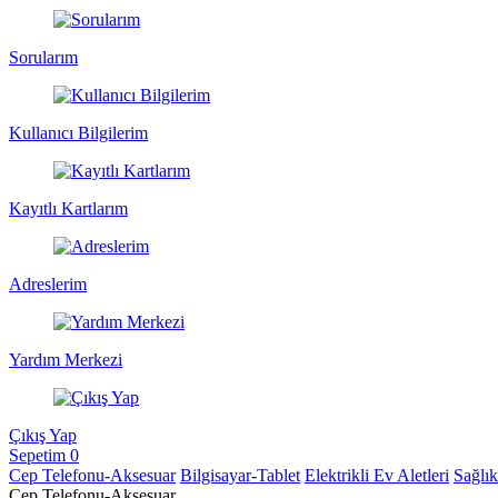
Sorularım
Kullanıcı Bilgilerim
Kayıtlı Kartlarım
Adreslerim
Yardım Merkezi
Çıkış Yap
Sepetim
0
Cep Telefonu-Aksesuar
Bilgisayar-Tablet
Elektrikli Ev Aletleri
Sağlı
Cep Telefonu-Aksesuar