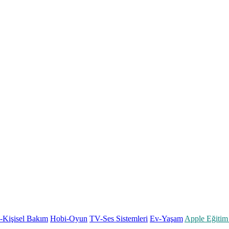
k-Kişisel Bakım
Hobi-Oyun
TV-Ses Sistemleri
Ev-Yaşam
Apple Eğitim