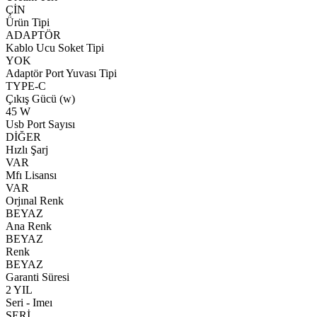
ÇİN
Ürün Tipi
ADAPTÖR
Kablo Ucu Soket Tipi
YOK
Adaptör Port Yuvası Tipi
TYPE-C
Çıkış Gücü (w)
45 W
Usb Port Sayısı
DİĞER
Hızlı Şarj
VAR
Mfı Lisansı
VAR
Orjınal Renk
BEYAZ
Ana Renk
BEYAZ
Renk
BEYAZ
Garanti Süresi
2 YIL
Seri - Imeı
SERİ