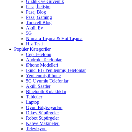
Gizlilik ve Güvenlik
Pasaj İletişim
Pasaj Blog
Pasaj Gaming
Turkcell Blog
Akıllı Ev
5G
Numara Taşıma & Hat Taşıma
Hız Testi
Popüler Kategoriler
Cep Telefonu
Android Telefonlar
iPhone Modelleri
İkinci El / Yenilenmiş Telefonlar
Yenilenmiş iPhone
5G Uyumlu Telefonlar
Akıllı Saatler
Bluetooth Kulaklıklar
Tabletler
Laptop
Oyun Bilgisayarları
Dikey Süpürgeler
Robot Süpürgeler
Kahve Makineleri
Televizyon