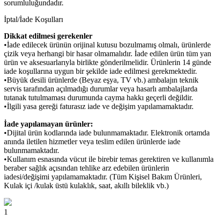
sorumluluğundadır.
İptal/İade Koşulları
Dikkat edilmesi gerekenler
•İade edilecek ürünün orijinal kutusu bozulmamış olmalı, ürünlerde
çizik veya herhangi bir hasar olmamalıdır. İade edilen ürün tüm yan
ürün ve aksesuarlarıyla birlikte gönderilmelidir. Ürünlerin 14 günde
iade koşullarına uygun bir şekilde iade edilmesi gerekmektedir.
•Büyük desili ürünlerde (Beyaz eşya, TV vb.) ambalajın teknik
servis tarafından açılmadığı durumlar veya hasarlı ambalajlarda
tutanak tutulmaması durumunda cayma hakkı geçerli değildir.
•İlgili yasa gereği faturasız iade ve değişim yapılamamaktadır.
İade yapılamayan ürünler:
•Dijital ürün kodlarında iade bulunmamaktadır. Elektronik ortamda
anında iletilen hizmetler veya teslim edilen ürünlerde iade
bulunmamaktadır.
•Kullanım esnasında vücut ile birebir temas gerektiren ve kullanımla
beraber sağlık açısından tehlike arz edebilen ürünlerin
iadesi/değişimi yapılamamaktadır. (Tüm Kişisel Bakım Ürünleri,
Kulak içi /kulak üstü kulaklık, saat, akıllı bileklik vb.)
1