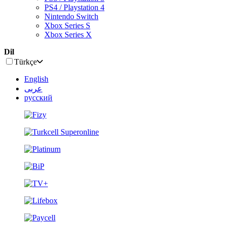
PS4 / Playstation 4
Nintendo Switch
Xbox Series S
Xbox Series X
Dil
Türkçe
English
عربى
русский