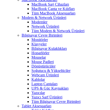
MacBook Şarj Cihazları
MacBook Çanta ve Kılıfları
Tüm MacBook Aksesuarları
Modem & Network Ürünleri
Modemler
Network Ürünleri
Tüm Modem & Network Ürünleri
Bilgisayar Çevre Birimleri
Monitörler
Klavyeler
BiIgisayar Kulaklıkları
Hoparlörler
Mouselar
Mouse Padleri
Dönüştürücüler
Soğutucu & Yükselticiler
Webcam Ürünleri
Kablolar
Laptop Çantaları
UPS & Güç Kaynakları
Yazıcılar
Yazıcı Sarf Ürünleri
Tüm Bilgisayar Çevre Birimleri
Tablet Aksesuarları