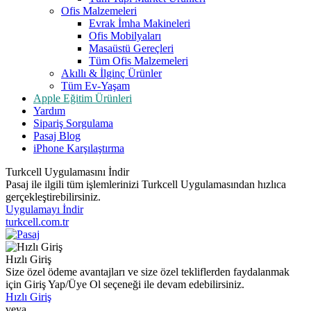
Ofis Malzemeleri
Evrak İmha Makineleri
Ofis Mobilyaları
Masaüstü Gereçleri
Tüm Ofis Malzemeleri
Akıllı & İlginç Ürünler
Tüm Ev-Yaşam
Apple Eğitim Ürünleri
Yardım
Sipariş Sorgulama
Pasaj Blog
iPhone Karşılaştırma
Turkcell Uygulamasını İndir
Pasaj ile ilgili tüm işlemlerinizi Turkcell Uygulamasından hızlıca
gerçekleştirebilirsiniz.
Uygulamayı İndir
turkcell.com.tr
Hızlı Giriş
Size özel ödeme avantajları ve size özel tekliflerden faydalanmak
için Giriş Yap/Üye Ol seçeneği ile devam edebilirsiniz.
Hızlı Giriş
veya