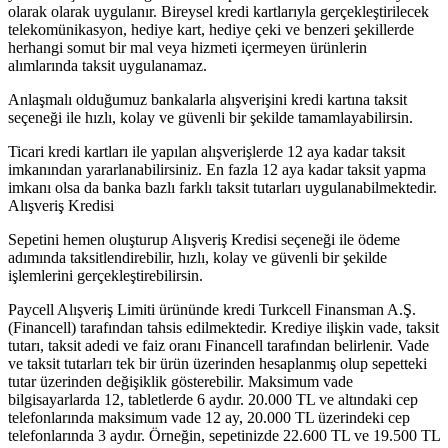
olarak olarak uygulanır. Bireysel kredi kartlarıyla gerçekleştirilecek
telekomünikasyon, hediye kart, hediye çeki ve benzeri şekillerde
herhangi somut bir mal veya hizmeti içermeyen ürünlerin
alımlarında taksit uygulanamaz.
Anlaşmalı olduğumuz bankalarla alışverişini kredi kartına taksit
seçeneği ile hızlı, kolay ve güvenli bir şekilde tamamlayabilirsin.
Ticari kredi kartları ile yapılan alışverişlerde 12 aya kadar taksit
imkanından yararlanabilirsiniz. En fazla 12 aya kadar taksit yapma
imkanı olsa da banka bazlı farklı taksit tutarları uygulanabilmektedir.
Alışveriş Kredisi
Sepetini hemen oluşturup Alışveriş Kredisi seçeneği ile ödeme
adımında taksitlendirebilir, hızlı, kolay ve güvenli bir şekilde
işlemlerini gerçekleştirebilirsin.
Paycell Alışveriş Limiti ürününde kredi Turkcell Finansman A.Ş.
(Financell) tarafından tahsis edilmektedir. Krediye ilişkin vade, taksit
tutarı, taksit adedi ve faiz oranı Financell tarafından belirlenir. Vade
ve taksit tutarları tek bir ürün üzerinden hesaplanmış olup sepetteki
tutar üzerinden değişiklik gösterebilir. Maksimum vade
bilgisayarlarda 12, tabletlerde 6 aydır. 20.000 TL ve altındaki cep
telefonlarında maksimum vade 12 ay, 20.000 TL üzerindeki cep
telefonlarında 3 aydır. Örneğin, sepetinizde 22.600 TL ve 19.500 TL