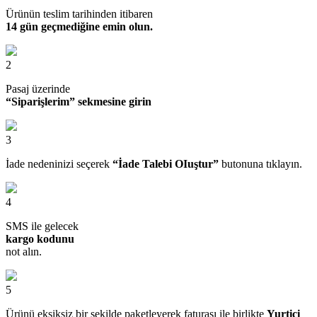
Ürünün teslim tarihinden itibaren
14 gün geçmediğine emin olun.
2
Pasaj üzerinde
“Siparişlerim” sekmesine girin
3
İade nedeninizi seçerek
“İade Talebi OIuştur”
butonuna tıklayın.
4
SMS ile gelecek
kargo kodunu
not alın.
5
Ürünü eksiksiz bir şekilde paketleyerek faturası ile birlikte
Yurtiçi