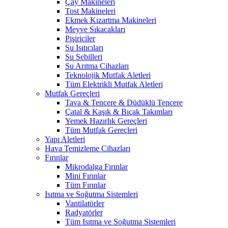
Çay Makineleri
Tost Makineleri
Ekmek Kızartma Makineleri
Meyve Sıkacakları
Pişiriciler
Su Isıtıcıları
Su Sebilleri
Su Arıtma Cihazları
Teknolojik Mutfak Aletleri
Tüm Elektrikli Mutfak Aletleri
Mutfak Gereçleri
Tava & Tencere & Düdüklü Tencere
Çatal & Kaşık & Bıçak Takımları
Yemek Hazırlık Gereçleri
Tüm Mutfak Gereçleri
Yapı Aletleri
Hava Temizleme Cihazları
Fırınlar
Mikrodalga Fırınlar
Mini Fırınlar
Tüm Fırınlar
Isıtma ve Soğutma Sistemleri
Vantilatörler
Radyatörler
Tüm Isıtma ve Soğutma Sistemleri