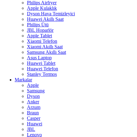
Philips Airfryer
Apple Kulaklık
Dyson Hava Temizleyici
Huawei Akıllı Saat
Philips Ütü
JBL Hoparlör
Apple Tablet
Xiaomi Telefon
Xiaomi Akıllı Saat
Samsung Akıllı Saat
Asus Laptop
Huawei Tablet
Huawei Telefon
Stanley Termos
Markalar
Apple
Samsung
Dyson
Anker
Arzum
Braun
Casper
Huawei
JBL
Lenovo