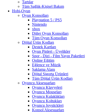
Tartılar
Tüm Sağlık-Kişisel Bakım
Hobi-Oyun
Oyun Konsolları
Playstation 5 / PS5
Nintendo
xbox
Diğer Oyun Konsolları
Tüm Oyun Konsolları
Dijital Ürün Kodları
Destek Kartları
Oyun Pinleri - Üyelikler
Spor - Dizi - Film Yayın Paketleri
Online Eğitim
Eğlence ve Müzik
Saklama Alanı
Dijital Sigorta Ürünleri
Tüm Dijital Ürün Kodları
Oyuncu Aksesuarları
Oyuncu Klavyeleri
Oyuncu Mouseları
Oyuncu Kulaklıkları
Oyuncu Koltukları
Oyuncu Joystickleri
Konsol Aksesuarları