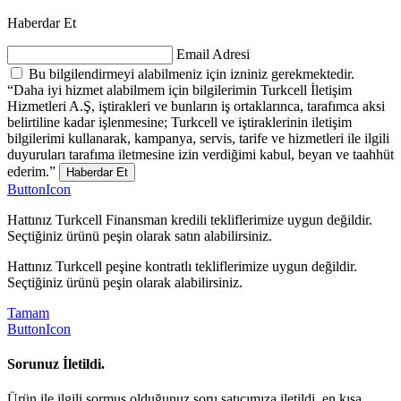
Haberdar Et
Email Adresi
Bu bilgilendirmeyi alabilmeniz için izniniz gerekmektedir.
“Daha iyi hizmet alabilmem için bilgilerimin Turkcell İletişim
Hizmetleri A.Ş, iştirakleri ve bunların iş ortaklarınca, tarafımca aksi
belirtiline kadar işlenmesine; Turkcell ve iştiraklerinin iletişim
bilgilerimi kullanarak, kampanya, servis, tarife ve hizmetleri ile ilgili
duyuruları tarafıma iletmesine izin verdiğimi kabul, beyan ve taahhüt
ederim.”
Haberdar Et
ButtonIcon
Hattınız Turkcell Finansman kredili tekliflerimize uygun değildir.
Seçtiğiniz ürünü peşin olarak satın alabilirsiniz.
Hattınız Turkcell peşine kontratlı tekliflerimize uygun değildir.
Seçtiğiniz ürünü peşin olarak alabilirsiniz.
Tamam
ButtonIcon
Sorunuz İletildi.
Ürün ile ilgili sormuş olduğunuz soru satıcımıza iletildi, en kısa