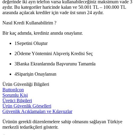
değerinde iki ayrı telefon varsa kullanabileceğiniz maksimum vade 3
aydır. Bu kategoriler haricinde kalan ve 50.001 TL – 100.000 TL
arasında açılacak krediler için vade üst sınırı 24 aydır.
Nasıl Kredi Kullanabilirim ?
Bir kaç adımda, krediniz anında onaylanır.
1
Sepetini Oluştur
2
Ödeme Yöntemini Alışveriş Kredisi Seç
3
Banka Ekranlarında Başvurunu Tamamla
4
Siparişin Onaylansın
Ürün Güvenliği Bilgileri
ButtonIcon
Sorumlu Kişi
Üretici Bilgileri
Ürün Güvenlik Görselleri
Güvenlik Açıklamaları ve Kılavuzlar
Ürünün gerekli düzenlemelere sahip olmasını sağlayan Türkiye
merkezli tedarikçileri gösterir.