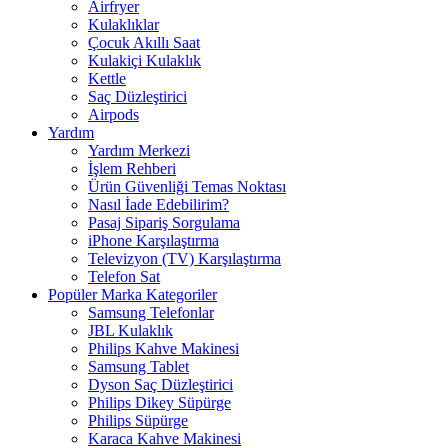
Airfryer
Kulaklıklar
Çocuk Akıllı Saat
Kulakiçi Kulaklık
Kettle
Saç Düzleştirici
Airpods
Yardım
Yardım Merkezi
İşlem Rehberi
Ürün Güvenliği Temas Noktası
Nasıl İade Edebilirim?
Pasaj Sipariş Sorgulama
iPhone Karşılaştırma
Televizyon (TV) Karşılaştırma
Telefon Sat
Popüler Marka Kategoriler
Samsung Telefonlar
JBL Kulaklık
Philips Kahve Makinesi
Samsung Tablet
Dyson Saç Düzleştirici
Philips Dikey Süpürge
Philips Süpürge
Karaca Kahve Makinesi