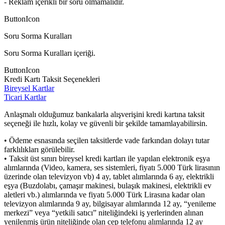
- Reklam içerikli bir soru olmamalıdır.
ButtonIcon
Soru Sorma Kuralları
Soru Sorma Kuralları içeriği.
ButtonIcon
Kredi Kartı Taksit Seçenekleri
Bireysel Kartlar
Ticari Kartlar
Anlaşmalı olduğumuz bankalarla alışverişini kredi kartına taksit
seçeneği ile hızlı, kolay ve güvenli bir şekilde tamamlayabilirsin.
• Ödeme esnasında seçilen taksitlerde vade farkından dolayı tutar
farklılıkları görülebilir.
• Taksit üst sınırı bireysel kredi kartları ile yapılan elektronik eşya
alımlarında (Video, kamera, ses sistemleri, fiyatı 5.000 Türk lirasının
üzerinde olan televizyon vb) 4 ay, tablet alımlarında 6 ay, elektrikli
eşya (Buzdolabı, çamaşır makinesi, bulaşık makinesi, elektrikli ev
aletleri vb.) alımlarında ve fiyatı 5.000 Türk Lirasına kadar olan
televizyon alımlarında 9 ay, bilgisayar alımlarında 12 ay, “yenileme
merkezi” veya “yetkili satıcı” niteliğindeki iş yerlerinden alınan
yenilenmiş ürün niteliğinde olan cep telefonu alımlarında 12 ay