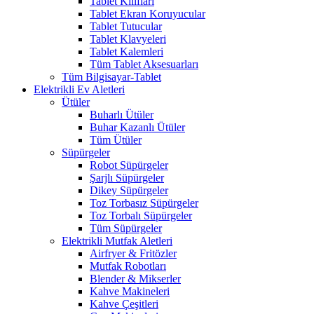
Tablet Kılıfları
Tablet Ekran Koruyucular
Tablet Tutucular
Tablet Klavyeleri
Tablet Kalemleri
Tüm Tablet Aksesuarları
Tüm Bilgisayar-Tablet
Elektrikli Ev Aletleri
Ütüler
Buharlı Ütüler
Buhar Kazanlı Ütüler
Tüm Ütüler
Süpürgeler
Robot Süpürgeler
Şarjlı Süpürgeler
Dikey Süpürgeler
Toz Torbasız Süpürgeler
Toz Torbalı Süpürgeler
Tüm Süpürgeler
Elektrikli Mutfak Aletleri
Airfryer & Fritözler
Mutfak Robotları
Blender & Mikserler
Kahve Makineleri
Kahve Çeşitleri