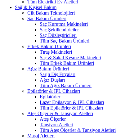
Tüm Elektrikli Ev Aletleri
Sağlık-Kişisel Bakım
Cilt Bakım Teknolojileri
Saç Bakım Ürünleri
Saç Kurutma Makineleri
Saç Şekillendiriciler
Saç Düzleştiricileri
Tüm Saç Bakım Ürünleri
Erkek Bakım Ürünleri
Tıraş Makineleri
Saç & Sakal Kesme Makineleri
Tüm Erkek Bakım Ürünleri
Ağız Bakım Ürünleri
Şarjlı Diş Fırçaları
Ağız Duşları
Tüm Ağız Bakım Ürünleri
Epilatörler & IPL Cihazları
Epilatörler
Lazer Epilasyon & IPL Cihazları
Tüm Epilatörler & IPL Cihazları
Ateş Ölçerler & Tansiyon Aletleri
Ateş Ölçerler
Tansiyon Aletleri
Tüm Ateş Ölçerler & Tansiyon Aletleri
Masaj Aletleri