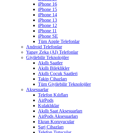
iPhone 16
iPhone 15
iPhone 14
iPhone 13
iPhone 12
iPhone 11
iPhone SE
Tüm Apple Telefonlar
Android Telefonlar
Yapay Zeka (AI) Telefonlar
Giyilebilir Teknolojiler
Akıllı Saatler
Akıllı Bileklikler
Akıllı Çocuk Saatleri
Takip Cihazları
Tüm Giyilebilir Teknolojiler
Aksesuarlar
Telefon Kılıfları
AirPods
Kulaklıklar
Akıllı Saat Aksesuarları
AirPods Aksesuarları
Ekran Koruyucular
Şarj Cihazları
Telefon Tutucular