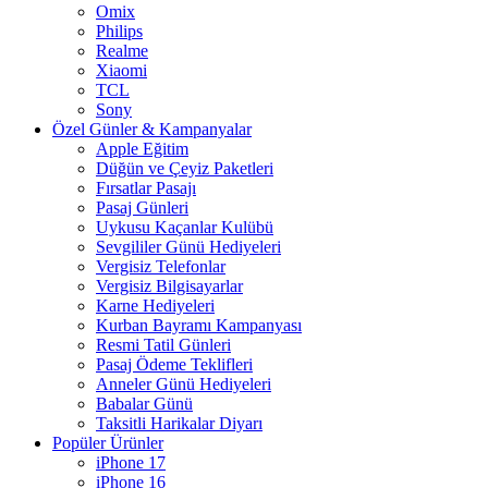
Omix
Philips
Realme
Xiaomi
TCL
Sony
Özel Günler & Kampanyalar
Apple Eğitim
Düğün ve Çeyiz Paketleri
Fırsatlar Pasajı
Pasaj Günleri
Uykusu Kaçanlar Kulübü
Sevgililer Günü Hediyeleri
Vergisiz Telefonlar
Vergisiz Bilgisayarlar
Karne Hediyeleri
Kurban Bayramı Kampanyası
Resmi Tatil Günleri
Pasaj Ödeme Teklifleri
Anneler Günü Hediyeleri
Babalar Günü
Taksitli Harikalar Diyarı
Popüler Ürünler
iPhone 17
iPhone 16