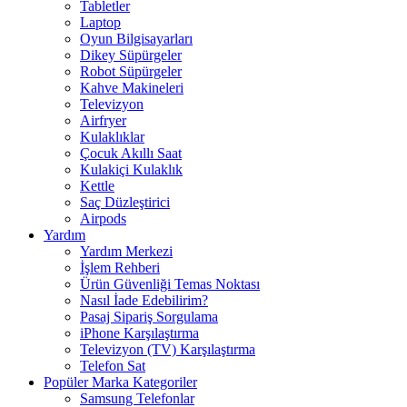
Tabletler
Laptop
Oyun Bilgisayarları
Dikey Süpürgeler
Robot Süpürgeler
Kahve Makineleri
Televizyon
Airfryer
Kulaklıklar
Çocuk Akıllı Saat
Kulakiçi Kulaklık
Kettle
Saç Düzleştirici
Airpods
Yardım
Yardım Merkezi
İşlem Rehberi
Ürün Güvenliği Temas Noktası
Nasıl İade Edebilirim?
Pasaj Sipariş Sorgulama
iPhone Karşılaştırma
Televizyon (TV) Karşılaştırma
Telefon Sat
Popüler Marka Kategoriler
Samsung Telefonlar