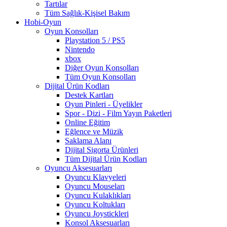
Tartılar
Tüm Sağlık-Kişisel Bakım
Hobi-Oyun
Oyun Konsolları
Playstation 5 / PS5
Nintendo
xbox
Diğer Oyun Konsolları
Tüm Oyun Konsolları
Dijital Ürün Kodları
Destek Kartları
Oyun Pinleri - Üyelikler
Spor - Dizi - Film Yayın Paketleri
Online Eğitim
Eğlence ve Müzik
Saklama Alanı
Dijital Sigorta Ürünleri
Tüm Dijital Ürün Kodları
Oyuncu Aksesuarları
Oyuncu Klavyeleri
Oyuncu Mouseları
Oyuncu Kulaklıkları
Oyuncu Koltukları
Oyuncu Joystickleri
Konsol Aksesuarları