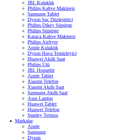
JBL Kulaklık
Philips Kahve Makinesi
Samsung Tablet
Dyson Saç Düzleştirici
Philips Dikey Süpürge
Philips Süpürge
Karaca Kahve Makinesi
Philips Airfryer
Apple Kulaklık
Dyson Hava Temizleyici
Huawei Akıllı Saat
Philips Ütü
JBL Hoparlör
Apple Tablet
Xiaomi Telefon
Xiaomi Akıllı Saat
Samsung Akıllı Saat
Asus Laptop
Huawei Tablet
Huawei Telefon
Stanley Termos
Markalar
Apple
Samsung
Dyson