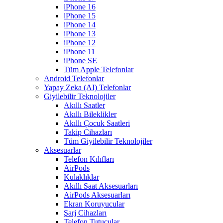
iPhone 16
iPhone 15
iPhone 14
iPhone 13
iPhone 12
iPhone 11
iPhone SE
Tüm Apple Telefonlar
Android Telefonlar
Yapay Zeka (AI) Telefonlar
Giyilebilir Teknolojiler
Akıllı Saatler
Akıllı Bileklikler
Akıllı Çocuk Saatleri
Takip Cihazları
Tüm Giyilebilir Teknolojiler
Aksesuarlar
Telefon Kılıfları
AirPods
Kulaklıklar
Akıllı Saat Aksesuarları
AirPods Aksesuarları
Ekran Koruyucular
Şarj Cihazları
Telefon Tutucular