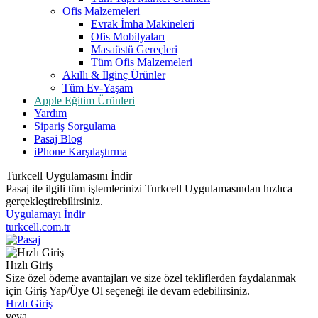
Ofis Malzemeleri
Evrak İmha Makineleri
Ofis Mobilyaları
Masaüstü Gereçleri
Tüm Ofis Malzemeleri
Akıllı & İlginç Ürünler
Tüm Ev-Yaşam
Apple Eğitim Ürünleri
Yardım
Sipariş Sorgulama
Pasaj Blog
iPhone Karşılaştırma
Turkcell Uygulamasını İndir
Pasaj ile ilgili tüm işlemlerinizi Turkcell Uygulamasından hızlıca
gerçekleştirebilirsiniz.
Uygulamayı İndir
turkcell.com.tr
Hızlı Giriş
Size özel ödeme avantajları ve size özel tekliflerden faydalanmak
için Giriş Yap/Üye Ol seçeneği ile devam edebilirsiniz.
Hızlı Giriş
veya