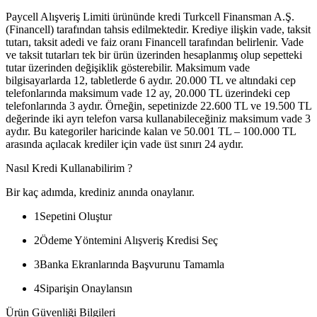
Paycell Alışveriş Limiti ürününde kredi Turkcell Finansman A.Ş.
(Financell) tarafından tahsis edilmektedir. Krediye ilişkin vade, taksit
tutarı, taksit adedi ve faiz oranı Financell tarafından belirlenir. Vade
ve taksit tutarları tek bir ürün üzerinden hesaplanmış olup sepetteki
tutar üzerinden değişiklik gösterebilir. Maksimum vade
bilgisayarlarda 12, tabletlerde 6 aydır. 20.000 TL ve altındaki cep
telefonlarında maksimum vade 12 ay, 20.000 TL üzerindeki cep
telefonlarında 3 aydır. Örneğin, sepetinizde 22.600 TL ve 19.500 TL
değerinde iki ayrı telefon varsa kullanabileceğiniz maksimum vade 3
aydır. Bu kategoriler haricinde kalan ve 50.001 TL – 100.000 TL
arasında açılacak krediler için vade üst sınırı 24 aydır.
Nasıl Kredi Kullanabilirim ?
Bir kaç adımda, krediniz anında onaylanır.
1
Sepetini Oluştur
2
Ödeme Yöntemini Alışveriş Kredisi Seç
3
Banka Ekranlarında Başvurunu Tamamla
4
Siparişin Onaylansın
Ürün Güvenliği Bilgileri