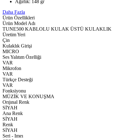
Ağırlık: 148 gr
Daha Fazla
Ürün Özellikleri
Ürün Model Adı
TUNE500 KABLOLU KULAK ÜSTÜ KULAKLIK
Üretim Yeri
Çin
Kulaklık Girişi
MICRO
Ses Yalıtım Özelliği
VAR
Mikrofon
VAR
Türkçe Desteği
VAR
Fonksiyonu
MÜZİK VE KONUŞMA
Orıjınal Renk
SİYAH
Ana Renk
SİYAH
Renk
SİYAH
Seri - Imeı