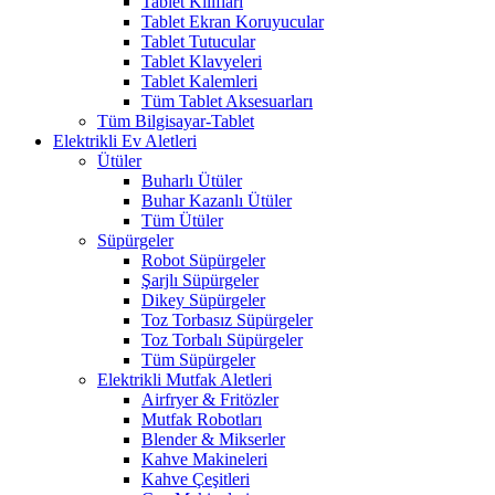
Tablet Kılıfları
Tablet Ekran Koruyucular
Tablet Tutucular
Tablet Klavyeleri
Tablet Kalemleri
Tüm Tablet Aksesuarları
Tüm Bilgisayar-Tablet
Elektrikli Ev Aletleri
Ütüler
Buharlı Ütüler
Buhar Kazanlı Ütüler
Tüm Ütüler
Süpürgeler
Robot Süpürgeler
Şarjlı Süpürgeler
Dikey Süpürgeler
Toz Torbasız Süpürgeler
Toz Torbalı Süpürgeler
Tüm Süpürgeler
Elektrikli Mutfak Aletleri
Airfryer & Fritözler
Mutfak Robotları
Blender & Mikserler
Kahve Makineleri
Kahve Çeşitleri