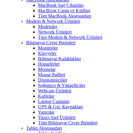
MacBook Şarj Cihazları
MacBook Çanta ve Kılıfları
Tüm MacBook Aksesuarları
Modem & Network Ürünleri
Modemler
Network Ürünleri
Tüm Modem & Network Ürünleri
Bilgisayar Çevre Birimleri
Monitörler
Klavyeler
BiIgisayar Kulaklıkları
Hoparlörler
Mouselar
Mouse Padleri
Dönüştürücüler
Soğutucu & Yükselticiler
Webcam Ürünleri
Kablolar
Laptop Çantaları
UPS & Güç Kaynakları
Yazıcılar
Yazıcı Sarf Ürünleri
Tüm Bilgisayar Çevre Birimleri
Tablet Aksesuarları