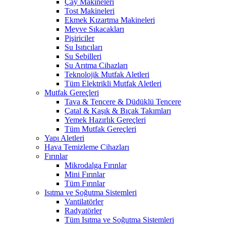
Çay Makineleri
Tost Makineleri
Ekmek Kızartma Makineleri
Meyve Sıkacakları
Pişiriciler
Su Isıtıcıları
Su Sebilleri
Su Arıtma Cihazları
Teknolojik Mutfak Aletleri
Tüm Elektrikli Mutfak Aletleri
Mutfak Gereçleri
Tava & Tencere & Düdüklü Tencere
Çatal & Kaşık & Bıçak Takımları
Yemek Hazırlık Gereçleri
Tüm Mutfak Gereçleri
Yapı Aletleri
Hava Temizleme Cihazları
Fırınlar
Mikrodalga Fırınlar
Mini Fırınlar
Tüm Fırınlar
Isıtma ve Soğutma Sistemleri
Vantilatörler
Radyatörler
Tüm Isıtma ve Soğutma Sistemleri