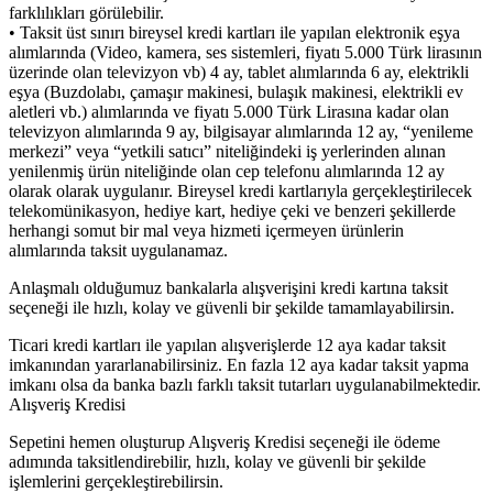
farklılıkları görülebilir.
• Taksit üst sınırı bireysel kredi kartları ile yapılan elektronik eşya
alımlarında (Video, kamera, ses sistemleri, fiyatı 5.000 Türk lirasının
üzerinde olan televizyon vb) 4 ay, tablet alımlarında 6 ay, elektrikli
eşya (Buzdolabı, çamaşır makinesi, bulaşık makinesi, elektrikli ev
aletleri vb.) alımlarında ve fiyatı 5.000 Türk Lirasına kadar olan
televizyon alımlarında 9 ay, bilgisayar alımlarında 12 ay, “yenileme
merkezi” veya “yetkili satıcı” niteliğindeki iş yerlerinden alınan
yenilenmiş ürün niteliğinde olan cep telefonu alımlarında 12 ay
olarak olarak uygulanır. Bireysel kredi kartlarıyla gerçekleştirilecek
telekomünikasyon, hediye kart, hediye çeki ve benzeri şekillerde
herhangi somut bir mal veya hizmeti içermeyen ürünlerin
alımlarında taksit uygulanamaz.
Anlaşmalı olduğumuz bankalarla alışverişini kredi kartına taksit
seçeneği ile hızlı, kolay ve güvenli bir şekilde tamamlayabilirsin.
Ticari kredi kartları ile yapılan alışverişlerde 12 aya kadar taksit
imkanından yararlanabilirsiniz. En fazla 12 aya kadar taksit yapma
imkanı olsa da banka bazlı farklı taksit tutarları uygulanabilmektedir.
Alışveriş Kredisi
Sepetini hemen oluşturup Alışveriş Kredisi seçeneği ile ödeme
adımında taksitlendirebilir, hızlı, kolay ve güvenli bir şekilde
işlemlerini gerçekleştirebilirsin.