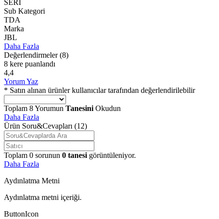
SERİ
Sub Kategori
TDA
Marka
JBL
Daha Fazla
Değerlendirmeler
(8)
8 kere puanlandı
4,4
Yorum Yaz
* Satın alınan ürünler kullanıcılar tarafından değerlendirilebilir
Toplam
8
Yorumun
Tanesini
Okudun
Daha Fazla
Ürün Soru&Cevapları
(12)
Toplam
0
sorunun
0
tanesi
görüntüleniyor.
Daha Fazla
Aydınlatma Metni
Aydınlatma metni içeriği.
ButtonIcon