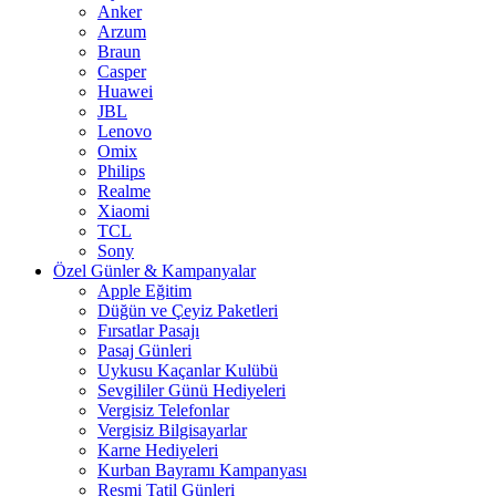
Anker
Arzum
Braun
Casper
Huawei
JBL
Lenovo
Omix
Philips
Realme
Xiaomi
TCL
Sony
Özel Günler & Kampanyalar
Apple Eğitim
Düğün ve Çeyiz Paketleri
Fırsatlar Pasajı
Pasaj Günleri
Uykusu Kaçanlar Kulübü
Sevgililer Günü Hediyeleri
Vergisiz Telefonlar
Vergisiz Bilgisayarlar
Karne Hediyeleri
Kurban Bayramı Kampanyası
Resmi Tatil Günleri