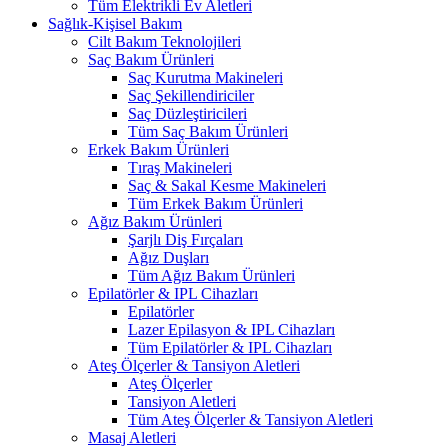
Tüm Elektrikli Ev Aletleri
Sağlık-Kişisel Bakım
Cilt Bakım Teknolojileri
Saç Bakım Ürünleri
Saç Kurutma Makineleri
Saç Şekillendiriciler
Saç Düzleştiricileri
Tüm Saç Bakım Ürünleri
Erkek Bakım Ürünleri
Tıraş Makineleri
Saç & Sakal Kesme Makineleri
Tüm Erkek Bakım Ürünleri
Ağız Bakım Ürünleri
Şarjlı Diş Fırçaları
Ağız Duşları
Tüm Ağız Bakım Ürünleri
Epilatörler & IPL Cihazları
Epilatörler
Lazer Epilasyon & IPL Cihazları
Tüm Epilatörler & IPL Cihazları
Ateş Ölçerler & Tansiyon Aletleri
Ateş Ölçerler
Tansiyon Aletleri
Tüm Ateş Ölçerler & Tansiyon Aletleri
Masaj Aletleri