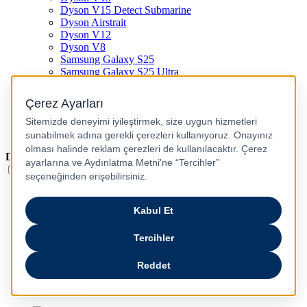
Dyson V15 Detect Submarine
Dyson Airstrait
Dyson V12
Dyson V8
Samsung Galaxy S25
Samsung Galaxy S25 Ultra
PS5 / Playstation 5
PS4 / Playstation 4
Nintendo Switch
Xbox Series S
Xbox Series X
Dil
Türkçe
English
عربى
русский