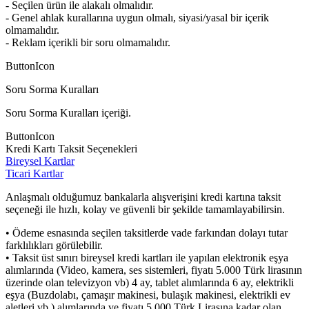
- Seçilen ürün ile alakalı olmalıdır.
- Genel ahlak kurallarına uygun olmalı, siyasi/yasal bir içerik
olmamalıdır.
- Reklam içerikli bir soru olmamalıdır.
ButtonIcon
Soru Sorma Kuralları
Soru Sorma Kuralları içeriği.
ButtonIcon
Kredi Kartı Taksit Seçenekleri
Bireysel Kartlar
Ticari Kartlar
Anlaşmalı olduğumuz bankalarla alışverişini kredi kartına taksit
seçeneği ile hızlı, kolay ve güvenli bir şekilde tamamlayabilirsin.
• Ödeme esnasında seçilen taksitlerde vade farkından dolayı tutar
farklılıkları görülebilir.
• Taksit üst sınırı bireysel kredi kartları ile yapılan elektronik eşya
alımlarında (Video, kamera, ses sistemleri, fiyatı 5.000 Türk lirasının
üzerinde olan televizyon vb) 4 ay, tablet alımlarında 6 ay, elektrikli
eşya (Buzdolabı, çamaşır makinesi, bulaşık makinesi, elektrikli ev
aletleri vb.) alımlarında ve fiyatı 5.000 Türk Lirasına kadar olan