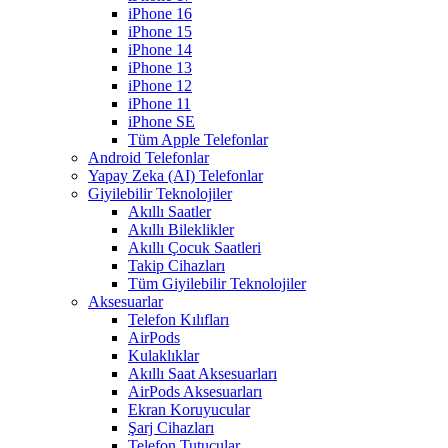
iPhone 16
iPhone 15
iPhone 14
iPhone 13
iPhone 12
iPhone 11
iPhone SE
Tüm Apple Telefonlar
Android Telefonlar
Yapay Zeka (AI) Telefonlar
Giyilebilir Teknolojiler
Akıllı Saatler
Akıllı Bileklikler
Akıllı Çocuk Saatleri
Takip Cihazları
Tüm Giyilebilir Teknolojiler
Aksesuarlar
Telefon Kılıfları
AirPods
Kulaklıklar
Akıllı Saat Aksesuarları
AirPods Aksesuarları
Ekran Koruyucular
Şarj Cihazları
Telefon Tutucular