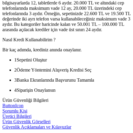
bilgisayarlarda 12, tabletlerde 6 aydır. 20.000 TL ve altındaki cep
telefonlarında maksimum vade 12 ay, 20.000 TL üzerindeki cep
telefonlarında 3 aydır. Örneğin, sepetinizde 22.600 TL ve 19.500 TL
değerinde iki ayrı telefon varsa kullanabileceğiniz maksimum vade 3
aydır. Bu kategoriler haricinde kalan ve 50.001 TL – 100.000 TL
arasında açılacak krediler için vade üst sınırı 24 aydır.
Nasıl Kredi Kullanabilirim ?
Bir kaç adımda, krediniz anında onaylanır.
1
Sepetini Oluştur
2
Ödeme Yöntemini Alışveriş Kredisi Seç
3
Banka Ekranlarında Başvurunu Tamamla
4
Siparişin Onaylansın
Ürün Güvenliği Bilgileri
ButtonIcon
Sorumlu Kişi
Üretici Bilgileri
Ürün Güvenlik Görselleri
Güvenlik Açıklamaları ve Kılavuzlar