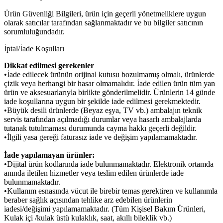
Ürün Güvenliği Bilgileri, ürün için geçerli yönetmeliklere uygun
olarak satıcılar tarafından sağlanmaktadır ve bu bilgiler satıcının
sorumluluğundadır.
İptal/İade Koşulları
Dikkat edilmesi gerekenler
•İade edilecek ürünün orijinal kutusu bozulmamış olmalı, ürünlerde
çizik veya herhangi bir hasar olmamalıdır. İade edilen ürün tüm yan
ürün ve aksesuarlarıyla birlikte gönderilmelidir. Ürünlerin 14 günde
iade koşullarına uygun bir şekilde iade edilmesi gerekmektedir.
•Büyük desili ürünlerde (Beyaz eşya, TV vb.) ambalajın teknik
servis tarafından açılmadığı durumlar veya hasarlı ambalajlarda
tutanak tutulmaması durumunda cayma hakkı geçerli değildir.
•İlgili yasa gereği faturasız iade ve değişim yapılamamaktadır.
İade yapılamayan ürünler:
•Dijital ürün kodlarında iade bulunmamaktadır. Elektronik ortamda
anında iletilen hizmetler veya teslim edilen ürünlerde iade
bulunmamaktadır.
•Kullanım esnasında vücut ile birebir temas gerektiren ve kullanımla
beraber sağlık açısından tehlike arz edebilen ürünlerin
iadesi/değişimi yapılamamaktadır. (Tüm Kişisel Bakım Ürünleri,
Kulak içi /kulak üstü kulaklık, saat, akıllı bileklik vb.)