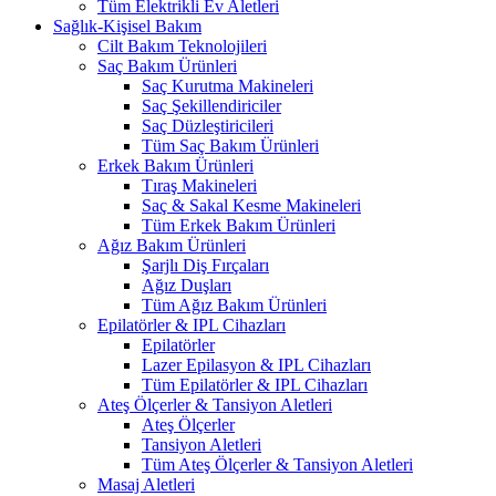
Tüm Elektrikli Ev Aletleri
Sağlık-Kişisel Bakım
Cilt Bakım Teknolojileri
Saç Bakım Ürünleri
Saç Kurutma Makineleri
Saç Şekillendiriciler
Saç Düzleştiricileri
Tüm Saç Bakım Ürünleri
Erkek Bakım Ürünleri
Tıraş Makineleri
Saç & Sakal Kesme Makineleri
Tüm Erkek Bakım Ürünleri
Ağız Bakım Ürünleri
Şarjlı Diş Fırçaları
Ağız Duşları
Tüm Ağız Bakım Ürünleri
Epilatörler & IPL Cihazları
Epilatörler
Lazer Epilasyon & IPL Cihazları
Tüm Epilatörler & IPL Cihazları
Ateş Ölçerler & Tansiyon Aletleri
Ateş Ölçerler
Tansiyon Aletleri
Tüm Ateş Ölçerler & Tansiyon Aletleri
Masaj Aletleri