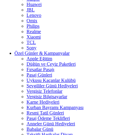
Huawei
JBL
Lenovo
Omix
Philips
Realme
Xiaomi
TCL
Sony
Özel Günler & Kampanyalar
Apple Eğitim
Düğün ve Çeyiz Paketleri
Fırsatlar Pasajı
Pasaj Günleri
Uykusu Kaçanlar Kulübü
Sevgililer Günü Hediyeleri
Vergisiz Telefonlar
Vergisiz Bilgisayarlar
Karne Hediyeleri
Kurban Bayramı Kampanyası
Resmi Tatil Günleri
Pasaj Ödeme Teklifleri
Anneler Günü Hediyeleri
Babalar Günü
Taksitli Harikalar Diyarı