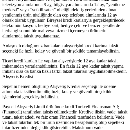
televizyon alımlarında 9 ay, bilgisayar alımlarında 12 ay, “yenileme
merkezi” veya “yetkili satıcı” niteliğindeki iş yerlerinden alınan
yenilenmiş ürün niteliğinde olan cep telefonu alımlarında 12 ay
olarak olarak uygulanır. Bireysel kredi kartlarıyla gerçekleştirilecek
telekomünikasyon, hediye kart, hediye çeki ve benzeri şekillerde
herhangi somut bir mal veya hizmeti içermeyen ürünlerin
alımlarında taksit uygulanamaz.
Anlaşmalı olduğumuz bankalarla alışverişini kredi kartına taksit
seçeneği ile hızlı, kolay ve güvenli bir şekilde tamamlayabilirsin.
Ticari kredi kartları ile yapılan alışverişlerde 12 aya kadar taksit
imkanından yararlanabilirsiniz. En fazla 12 aya kadar taksit yapma
imkanı olsa da banka bazlı farklı taksit tutarları uygulanabilmektedir.
Alışveriş Kredisi
Sepetini hemen oluşturup Alışveriş Kredisi seçeneği ile ödeme
adımında taksitlendirebilir, hızlı, kolay ve güvenli bir şekilde
işlemlerini gerçekleştirebilirsin.
Paycell Alışveriş Limiti ürününde kredi Turkcell Finansman A.Ş.
(Financell) tarafından tahsis edilmektedir. Krediye ilişkin vade, taksit
tutarı, taksit adedi ve faiz oranı Financell tarafından belirlenir. Vade
ve taksit tutarları tek bir ürün üzerinden hesaplanmış olup sepetteki
tutar üzerinden değişiklik gösterebilir. Maksimum vade