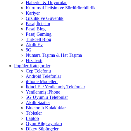
Haberler & Duyurular
Kurumsal İletişim ve Sürdürürebilirlik
Kariyer
Gizlilik ve Güvenlik
Pasaj İletişim
Pasaj Blog
Pasaj Gaming
Turkcell Blog
Akıllı Ev
5G
Numara Taşıma & Hat Taşıma
Hız Testi
Popüler Kategoriler
Cep Telefonu
Android Telefonlar
iPhone Modelleri
İkinci El / Yenilenmiş Telefonlar
Yenilenmiş iPhone
5G Uyumlu Telefonlar
Akıllı Saatler
Bluetooth Kulaklıklar
Tabletler
Laptop
Oyun Bilgisayarları
Dikey Süpürgeler