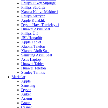
Philips Dikey Süpürge
Philips Süpürge
Karaca Kahve Makinesi
Philips Airfryer
Apple Kulaklık
Dyson Hava Temizleyici
Huawei Akıllı Saat
Philips Ütü
JBL Hoparlör
Apple Tablet
Xiaomi Telefon
Xiaomi Akıllı Saat
Samsung Akıllı Saat
Asus Laptop
Huawei Tablet
Huawei Telefon
Stanley Termos
Markalar
Apple
Samsung
Dyson
Anker
Arzum
Braun
Casper