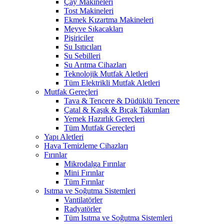
Çay Makineleri
Tost Makineleri
Ekmek Kızartma Makineleri
Meyve Sıkacakları
Pişiriciler
Su Isıtıcıları
Su Sebilleri
Su Arıtma Cihazları
Teknolojik Mutfak Aletleri
Tüm Elektrikli Mutfak Aletleri
Mutfak Gereçleri
Tava & Tencere & Düdüklü Tencere
Çatal & Kaşık & Bıçak Takımları
Yemek Hazırlık Gereçleri
Tüm Mutfak Gereçleri
Yapı Aletleri
Hava Temizleme Cihazları
Fırınlar
Mikrodalga Fırınlar
Mini Fırınlar
Tüm Fırınlar
Isıtma ve Soğutma Sistemleri
Vantilatörler
Radyatörler
Tüm Isıtma ve Soğutma Sistemleri