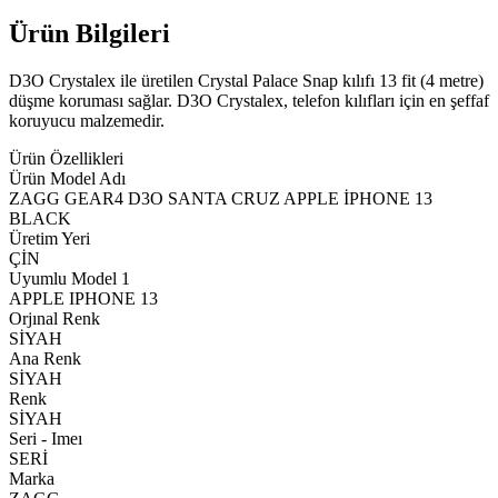
Ürün Bilgileri
D3O Crystalex ile üretilen Crystal Palace Snap kılıfı 13 fit (4 metre)
düşme koruması sağlar. D3O Crystalex, telefon kılıfları için en şeffaf
koruyucu malzemedir.
Ürün Özellikleri
Ürün Model Adı
ZAGG GEAR4 D3O SANTA CRUZ APPLE İPHONE 13
BLACK
Üretim Yeri
ÇİN
Uyumlu Model 1
APPLE IPHONE 13
Orjınal Renk
SİYAH
Ana Renk
SİYAH
Renk
SİYAH
Seri - Imeı
SERİ
Marka