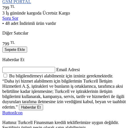
GSM PORTAL
TL
799
3 İş gününde kargoda
Ücretsiz Kargo
Soru Sor
• 48 adet İndirimli ürün vardır
Diğer Satıcılar
TL
799
Sepete Ekle
Haberdar Et
Email Adresi
Bu bilgilendirmeyi alabilmeniz için izniniz gerekmektedir.
“Daha iyi hizmet alabilmem için bilgilerimin Turkcell İletişim
Hizmetleri A.Ş, iştirakleri ve bunların iş ortaklarınca, tarafımca aksi
belirtiline kadar işlenmesine; Turkcell ve iştiraklerinin iletişim
bilgilerimi kullanarak, kampanya, servis, tarife ve hizmetleri ile ilgili
duyuruları tarafıma iletmesine izin verdiğimi kabul, beyan ve taahhüt
ederim.”
Haberdar Et
ButtonIcon
Hattınız Turkcell Finansman kredili tekliflerimize uygun değildir.
Seçtiğiniz ürünü peşin olarak satın alabilirsiniz.