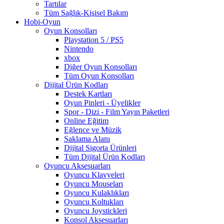
Tartılar
Tüm Sağlık-Kişisel Bakım
Hobi-Oyun
Oyun Konsolları
Playstation 5 / PS5
Nintendo
xbox
Diğer Oyun Konsolları
Tüm Oyun Konsolları
Dijital Ürün Kodları
Destek Kartları
Oyun Pinleri - Üyelikler
Spor - Dizi - Film Yayın Paketleri
Online Eğitim
Eğlence ve Müzik
Saklama Alanı
Dijital Sigorta Ürünleri
Tüm Dijital Ürün Kodları
Oyuncu Aksesuarları
Oyuncu Klavyeleri
Oyuncu Mouseları
Oyuncu Kulaklıkları
Oyuncu Koltukları
Oyuncu Joystickleri
Konsol Aksesuarları