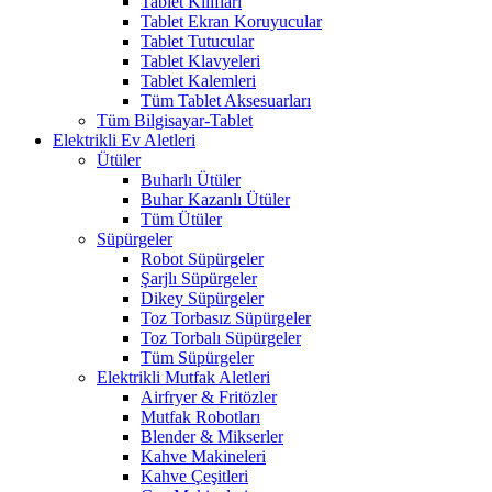
Tablet Kılıfları
Tablet Ekran Koruyucular
Tablet Tutucular
Tablet Klavyeleri
Tablet Kalemleri
Tüm Tablet Aksesuarları
Tüm Bilgisayar-Tablet
Elektrikli Ev Aletleri
Ütüler
Buharlı Ütüler
Buhar Kazanlı Ütüler
Tüm Ütüler
Süpürgeler
Robot Süpürgeler
Şarjlı Süpürgeler
Dikey Süpürgeler
Toz Torbasız Süpürgeler
Toz Torbalı Süpürgeler
Tüm Süpürgeler
Elektrikli Mutfak Aletleri
Airfryer & Fritözler
Mutfak Robotları
Blender & Mikserler
Kahve Makineleri
Kahve Çeşitleri