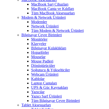
MacBook Şarj Cihazları
MacBook Çanta ve Kılıfları
Tüm MacBook Aksesuarları
Modem & Network Ürünleri
Modemler
Network Ürünleri
Tüm Modem & Network Ürünleri
Bilgisayar Çevre Birimleri
Monitörler
Klavyeler
BiIgisayar Kulaklıkları
Hoparlörler
Mouselar
Mouse Padleri
Dönüştürücüler
Soğutucu & Yükselticiler
Webcam Ürünleri
Kablolar
Laptop Çantaları
UPS & Güç Kaynakları
Yazıcılar
Yazıcı Sarf Ürünleri
Tüm Bilgisayar Çevre Birimleri
Tablet Aksesuarları