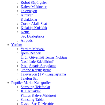
Robot Süpürgeler
Kahve Makineleri
Televizyon
Airfryer
Kulaklıklar
Çocuk Akıllı Saat
Kulakiçi Kulaklık
Kettle
Saç Düzleştirici
Airpods
Yardım
Yardım Merkezi
İşlem Rehberi
Ürün Güvenliği Temas Noktası
Nasıl İade Edebilirim?
Pasaj Sipariş Sorgulama
iPhone Karşılaştırma
Televizyon (TV) Karşılaştırma
Telefon Sat
Popüler Marka Kategoriler
Samsung Telefonlar
JBL Kulaklık
Philips Kahve Makinesi
Samsung Tablet
Dyson Saç Düzleştirici