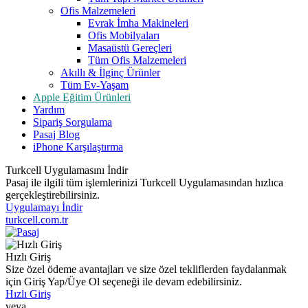
Ofis Malzemeleri
Evrak İmha Makineleri
Ofis Mobilyaları
Masaüstü Gereçleri
Tüm Ofis Malzemeleri
Akıllı & İlginç Ürünler
Tüm Ev-Yaşam
Apple Eğitim Ürünleri
Yardım
Sipariş Sorgulama
Pasaj Blog
iPhone Karşılaştırma
Turkcell Uygulamasını İndir
Pasaj ile ilgili tüm işlemlerinizi Turkcell Uygulamasından hızlıca
gerçekleştirebilirsiniz.
Uygulamayı İndir
turkcell.com.tr
Hızlı Giriş
Size özel ödeme avantajları ve size özel tekliflerden faydalanmak
için Giriş Yap/Üye Ol seçeneği ile devam edebilirsiniz.
Hızlı Giriş
veya