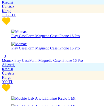
Kredisi
Ücretsiz
Kargo
1.955
TL
+3
Momax Play CaseForm Magnetic Case iPhone 16 Pro
Alışveriş
Kredisi
Ücretsiz
Kargo
999
TL