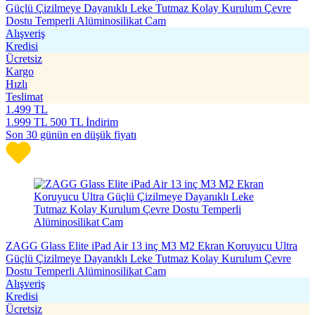
Güçlü Çizilmeye Dayanıklı Leke Tutmaz Kolay Kurulum Çevre
Dostu Temperli Alüminosilikat Cam
Alışveriş
Kredisi
Ücretsiz
Kargo
Hızlı
Teslimat
1.499
TL
1.999
TL
500 TL İndirim
Son 30 günün en düşük fiyatı
ZAGG Glass Elite iPad Air 13 inç M3 M2 Ekran Koruyucu Ultra
Güçlü Çizilmeye Dayanıklı Leke Tutmaz Kolay Kurulum Çevre
Dostu Temperli Alüminosilikat Cam
Alışveriş
Kredisi
Ücretsiz