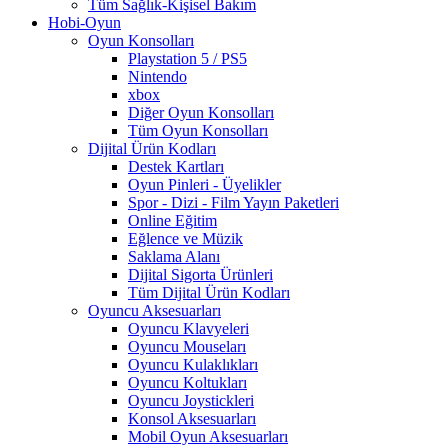
Tüm Sağlık-Kişisel Bakım
Hobi-Oyun
Oyun Konsolları
Playstation 5 / PS5
Nintendo
xbox
Diğer Oyun Konsolları
Tüm Oyun Konsolları
Dijital Ürün Kodları
Destek Kartları
Oyun Pinleri - Üyelikler
Spor - Dizi - Film Yayın Paketleri
Online Eğitim
Eğlence ve Müzik
Saklama Alanı
Dijital Sigorta Ürünleri
Tüm Dijital Ürün Kodları
Oyuncu Aksesuarları
Oyuncu Klavyeleri
Oyuncu Mouseları
Oyuncu Kulaklıkları
Oyuncu Koltukları
Oyuncu Joystickleri
Konsol Aksesuarları
Mobil Oyun Aksesuarları