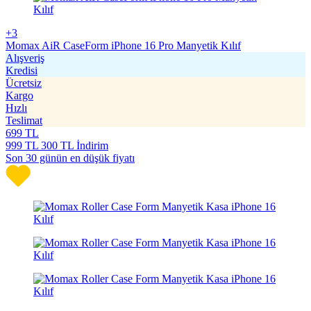
+3
Momax AiR CaseForm iPhone 16 Pro Manyetik Kılıf
Alışveriş
Kredisi
Ücretsiz
Kargo
Hızlı
Teslimat
699
TL
999
TL
300 TL İndirim
Son 30 günün en düşük fiyatı