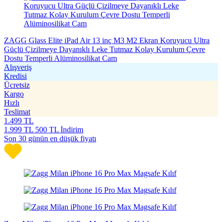
ZAGG Glass Elite iPad Air 13 inç M3 M2 Ekran Koruyucu Ultra
Güçlü Çizilmeye Dayanıklı Leke Tutmaz Kolay Kurulum Çevre
Dostu Temperli Alüminosilikat Cam
Alışveriş
Kredisi
Ücretsiz
Kargo
Hızlı
Teslimat
1.499
TL
1.999
TL
500 TL İndirim
Son 30 günün en düşük fiyatı