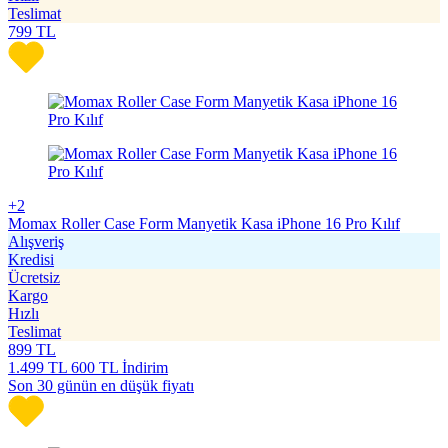
Teslimat
799
TL
+2
Momax Roller Case Form Manyetik Kasa iPhone 16 Pro Kılıf
Alışveriş
Kredisi
Ücretsiz
Kargo
Hızlı
Teslimat
899
TL
1.499
TL
600 TL İndirim
Son 30 günün en düşük fiyatı