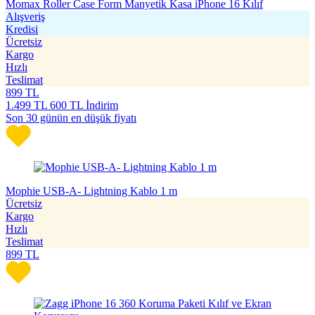
Momax Roller Case Form Manyetik Kasa iPhone 16 Kılıf
Alışveriş
Kredisi
Ücretsiz
Kargo
Hızlı
Teslimat
899
TL
1.499
TL
600 TL İndirim
Son 30 günün en düşük fiyatı
Mophie USB-A- Lightning Kablo 1 m
Ücretsiz
Kargo
Hızlı
Teslimat
899
TL