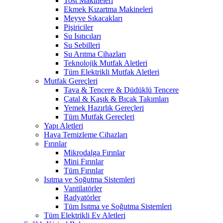
Tost Makineleri
Ekmek Kızartma Makineleri
Meyve Sıkacakları
Pişiriciler
Su Isıtıcıları
Su Sebilleri
Su Arıtma Cihazları
Teknolojik Mutfak Aletleri
Tüm Elektrikli Mutfak Aletleri
Mutfak Gereçleri
Tava & Tencere & Düdüklü Tencere
Çatal & Kaşık & Bıçak Takımları
Yemek Hazırlık Gereçleri
Tüm Mutfak Gereçleri
Yapı Aletleri
Hava Temizleme Cihazları
Fırınlar
Mikrodalga Fırınlar
Mini Fırınlar
Tüm Fırınlar
Isıtma ve Soğutma Sistemleri
Vantilatörler
Radyatörler
Tüm Isıtma ve Soğutma Sistemleri
Tüm Elektrikli Ev Aletleri