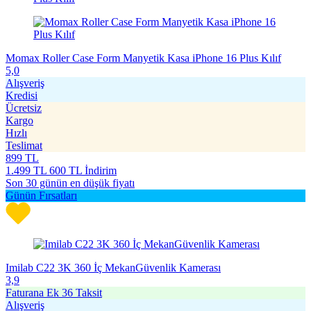
Momax Roller Case Form Manyetik Kasa iPhone 16 Plus Kılıf
5,0
Alışveriş
Kredisi
Ücretsiz
Kargo
Hızlı
Teslimat
899
TL
1.499
TL
600 TL İndirim
Son 30 günün en düşük fiyatı
Günün Fırsatları
Imilab C22 3K 360 İç MekanGüvenlik Kamerası
3,9
Faturana Ek 36 Taksit
Alışveriş