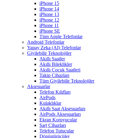
iPhone 15
iPhone 14
iPhone 13
iPhone 12
iPhone 11
iPhone SE
Tüm Apple Telefonlar
Android Telefonlar
Yapay Zeka (AI) Telefonlar
Giyilebilir Teknolojiler
Akıllı Saatler
Akıllı Bileklikler
Akıllı Çocuk Saatleri
Takip Cihazları
Tüm Giyilebilir Teknolojiler
Aksesuarlar
Telefon Kılıfları
AirPods
Kulaklıklar
Akıllı Saat Aksesuarları
AirPods Aksesuarları
Ekran Koruyucular
Şarj Cihazları
Telefon Tutucular
Dönüştürücüler