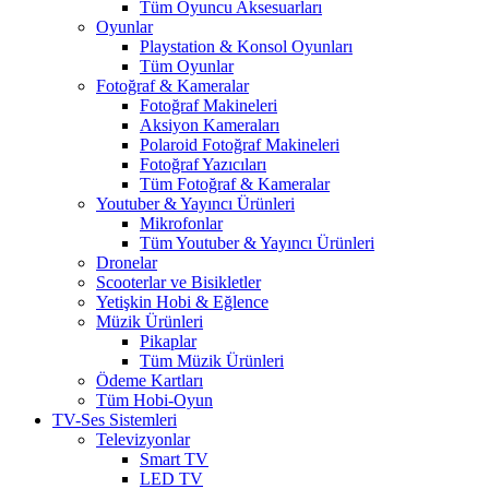
Tüm Oyuncu Aksesuarları
Oyunlar
Playstation & Konsol Oyunları
Tüm Oyunlar
Fotoğraf & Kameralar
Fotoğraf Makineleri
Aksiyon Kameraları
Polaroid Fotoğraf Makineleri
Fotoğraf Yazıcıları
Tüm Fotoğraf & Kameralar
Youtuber & Yayıncı Ürünleri
Mikrofonlar
Tüm Youtuber & Yayıncı Ürünleri
Dronelar
Scooterlar ve Bisikletler
Yetişkin Hobi & Eğlence
Müzik Ürünleri
Pikaplar
Tüm Müzik Ürünleri
Ödeme Kartları
Tüm Hobi-Oyun
TV-Ses Sistemleri
Televizyonlar
Smart TV
LED TV