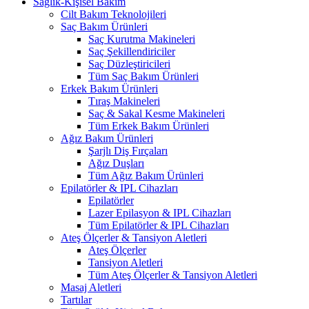
Sağlık-Kişisel Bakım
Cilt Bakım Teknolojileri
Saç Bakım Ürünleri
Saç Kurutma Makineleri
Saç Şekillendiriciler
Saç Düzleştiricileri
Tüm Saç Bakım Ürünleri
Erkek Bakım Ürünleri
Tıraş Makineleri
Saç & Sakal Kesme Makineleri
Tüm Erkek Bakım Ürünleri
Ağız Bakım Ürünleri
Şarjlı Diş Fırçaları
Ağız Duşları
Tüm Ağız Bakım Ürünleri
Epilatörler & IPL Cihazları
Epilatörler
Lazer Epilasyon & IPL Cihazları
Tüm Epilatörler & IPL Cihazları
Ateş Ölçerler & Tansiyon Aletleri
Ateş Ölçerler
Tansiyon Aletleri
Tüm Ateş Ölçerler & Tansiyon Aletleri
Masaj Aletleri
Tartılar