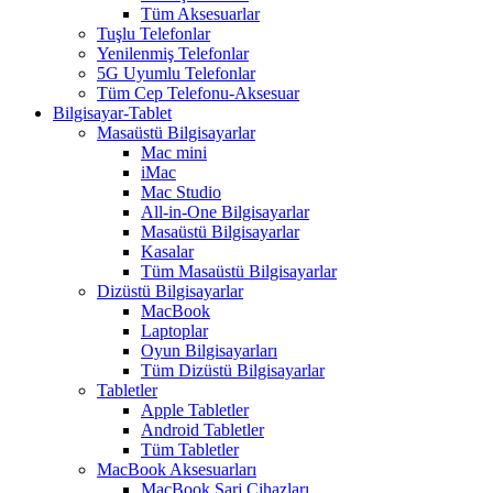
Tüm Aksesuarlar
Tuşlu Telefonlar
Yenilenmiş Telefonlar
5G Uyumlu Telefonlar
Tüm Cep Telefonu-Aksesuar
Bilgisayar-Tablet
Masaüstü Bilgisayarlar
Mac mini
iMac
Mac Studio
All-in-One Bilgisayarlar
Masaüstü Bilgisayarlar
Kasalar
Tüm Masaüstü Bilgisayarlar
Dizüstü Bilgisayarlar
MacBook
Laptoplar
Oyun Bilgisayarları
Tüm Dizüstü Bilgisayarlar
Tabletler
Apple Tabletler
Android Tabletler
Tüm Tabletler
MacBook Aksesuarları
MacBook Şarj Cihazları