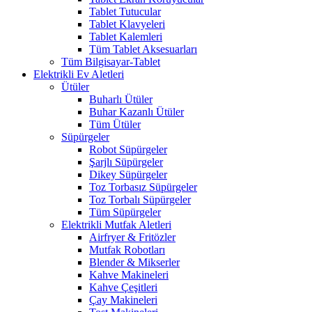
Tablet Tutucular
Tablet Klavyeleri
Tablet Kalemleri
Tüm Tablet Aksesuarları
Tüm Bilgisayar-Tablet
Elektrikli Ev Aletleri
Ütüler
Buharlı Ütüler
Buhar Kazanlı Ütüler
Tüm Ütüler
Süpürgeler
Robot Süpürgeler
Şarjlı Süpürgeler
Dikey Süpürgeler
Toz Torbasız Süpürgeler
Toz Torbalı Süpürgeler
Tüm Süpürgeler
Elektrikli Mutfak Aletleri
Airfryer & Fritözler
Mutfak Robotları
Blender & Mikserler
Kahve Makineleri
Kahve Çeşitleri
Çay Makineleri