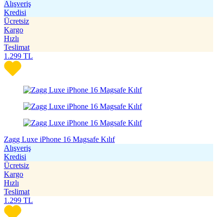
Alışveriş
Kredisi
Ücretsiz
Kargo
Hızlı
Teslimat
1.299
TL
Zagg Luxe iPhone 16 Magsafe Kılıf
Alışveriş
Kredisi
Ücretsiz
Kargo
Hızlı
Teslimat
1.299
TL