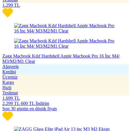
1.299
TL
Zagg Macbook Kılıf Hardshell Apple Macbook Pro 16 İnç M4/
M3/M2/M1 Clear
Alışveriş
Kredisi
Ücretsiz
Kargo
Hızlı
Teslimat
1.699
TL
2.299
TL
600 TL İndirim
Son 30 günün en düşük fiyatı