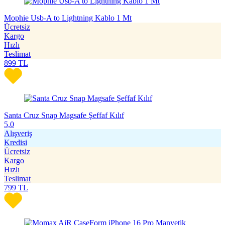
Mophie Usb-A to Lightning Kablo 1 Mt
Ücretsiz
Kargo
Hızlı
Teslimat
899
TL
Santa Cruz Snap Magsafe Şeffaf Kılıf
5,0
Alışveriş
Kredisi
Ücretsiz
Kargo
Hızlı
Teslimat
799
TL