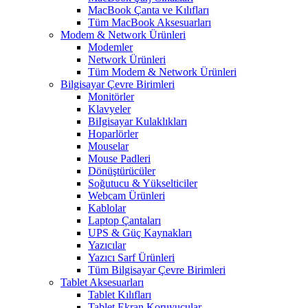
MacBook Çanta ve Kılıfları
Tüm MacBook Aksesuarları
Modem & Network Ürünleri
Modemler
Network Ürünleri
Tüm Modem & Network Ürünleri
Bilgisayar Çevre Birimleri
Monitörler
Klavyeler
BiIgisayar Kulaklıkları
Hoparlörler
Mouselar
Mouse Padleri
Dönüştürücüler
Soğutucu & Yükselticiler
Webcam Ürünleri
Kablolar
Laptop Çantaları
UPS & Güç Kaynakları
Yazıcılar
Yazıcı Sarf Ürünleri
Tüm Bilgisayar Çevre Birimleri
Tablet Aksesuarları
Tablet Kılıfları
Tablet Ekran Koruyucular