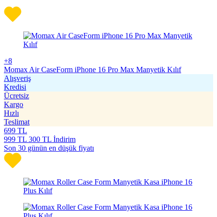
+8
Momax Air CaseForm iPhone 16 Pro Max Manyetik Kılıf
Alışveriş
Kredisi
Ücretsiz
Kargo
Hızlı
Teslimat
699
TL
999
TL
300 TL İndirim
Son 30 günün en düşük fiyatı