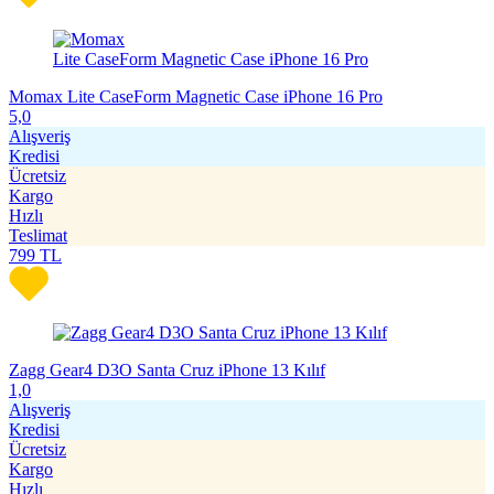
Momax Lite CaseForm Magnetic Case iPhone 16 Pro
5,0
Alışveriş
Kredisi
Ücretsiz
Kargo
Hızlı
Teslimat
799
TL
Zagg Gear4 D3O Santa Cruz iPhone 13 Kılıf
1,0
Alışveriş
Kredisi
Ücretsiz
Kargo
Hızlı