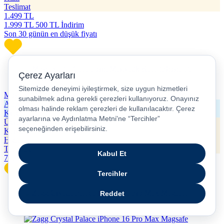
Teslimat
1.499
TL
1.999
TL
500 TL İndirim
Son 30 günün en düşük fiyatı
Momax Lite Case Form Manyetik Kasa iPhone 16 Pro Max
Alışveriş
Kredisi
Ücretsiz
Kargo
Hızlı
Teslimat
799
TL