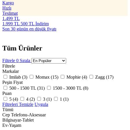
Kargo
Hızlı
Teslimat
1.499
TL
1.999
TL
500 TL İndirim
Son 30 günün en düşük fiyatı
Tüm Ürünler
Filtrele
0
Sırala
Filtrele
Markalar
Imilab (
3
)
Momax (
15
)
Mophie (
4
)
Zagg (
17
)
Peşin Fiyat
500 - 1500 TL (
31
)
1500 - 3000 TL (
8
)
Puan
5 (
4
)
4 (
2
)
3 (
1
)
1 (
1
)
Filtreleri Temizle
Uygula
Tümü
Cep Telefonu-Aksesuar
Bilgisayar-Tablet
Ev-Yaşam