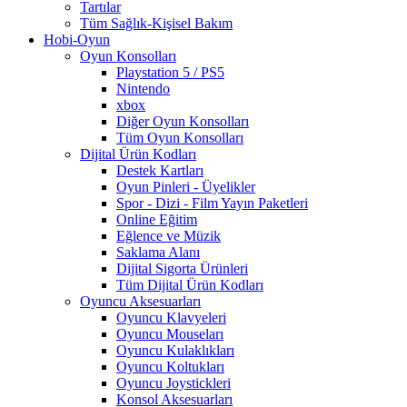
Tartılar
Tüm Sağlık-Kişisel Bakım
Hobi-Oyun
Oyun Konsolları
Playstation 5 / PS5
Nintendo
xbox
Diğer Oyun Konsolları
Tüm Oyun Konsolları
Dijital Ürün Kodları
Destek Kartları
Oyun Pinleri - Üyelikler
Spor - Dizi - Film Yayın Paketleri
Online Eğitim
Eğlence ve Müzik
Saklama Alanı
Dijital Sigorta Ürünleri
Tüm Dijital Ürün Kodları
Oyuncu Aksesuarları
Oyuncu Klavyeleri
Oyuncu Mouseları
Oyuncu Kulaklıkları
Oyuncu Koltukları
Oyuncu Joystickleri
Konsol Aksesuarları