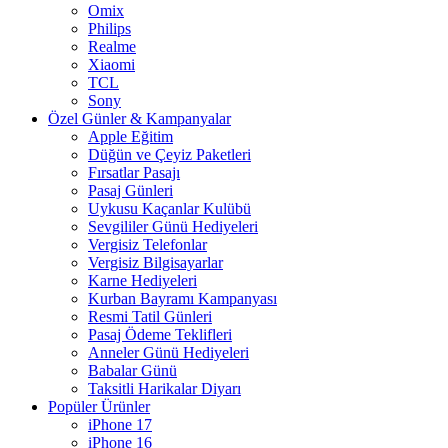
Omix
Philips
Realme
Xiaomi
TCL
Sony
Özel Günler & Kampanyalar
Apple Eğitim
Düğün ve Çeyiz Paketleri
Fırsatlar Pasajı
Pasaj Günleri
Uykusu Kaçanlar Kulübü
Sevgililer Günü Hediyeleri
Vergisiz Telefonlar
Vergisiz Bilgisayarlar
Karne Hediyeleri
Kurban Bayramı Kampanyası
Resmi Tatil Günleri
Pasaj Ödeme Teklifleri
Anneler Günü Hediyeleri
Babalar Günü
Taksitli Harikalar Diyarı
Popüler Ürünler
iPhone 17
iPhone 16