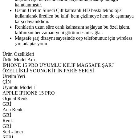
kanıtlanmıştır.
Üstün Üretim Süreci Çift katmanlı HD baskı teknolojisi
kullanılarak üretilen bu kılıf, hem çizilmeye hem de aşınmaya
karşı dayanıklıdır.
Renklerin uzun süre canlı kalmasını sağlayan bu özel işlem,
kılıfınızın her zaman yeni görünmesini sağlar.
Magsafe şarj dizaynı sayesinde cep telefonunuz için wireless
şarj adaptasyonu.
Ürün Özellikleri
Ürün Model Adı
İPHONE 15 PRO UYUMLU KILIF MAGSAFE ŞARJ
ÖZELLİKLİ YOUNGKİT İN PARİS SERİSİ
Üretim Yeri
ÇİN
Uyumlu Model 1
APPLE IPHONE 15 PRO
Orjınal Renk
GRİ
Ana Renk
GRİ
Renk
GRİ
Seri - Imeı
SERİ