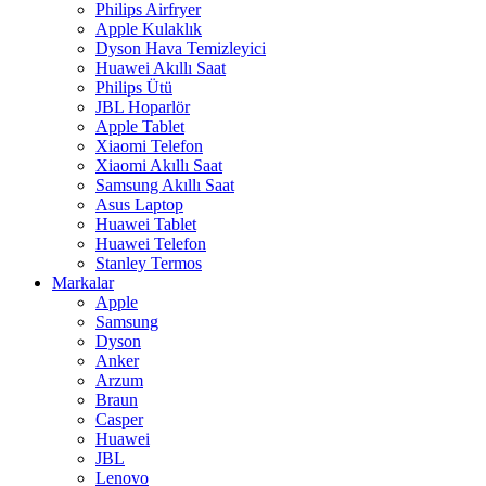
Philips Airfryer
Apple Kulaklık
Dyson Hava Temizleyici
Huawei Akıllı Saat
Philips Ütü
JBL Hoparlör
Apple Tablet
Xiaomi Telefon
Xiaomi Akıllı Saat
Samsung Akıllı Saat
Asus Laptop
Huawei Tablet
Huawei Telefon
Stanley Termos
Markalar
Apple
Samsung
Dyson
Anker
Arzum
Braun
Casper
Huawei
JBL
Lenovo