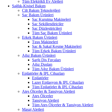
Tüm Elektrikli Ev Aletleri
Sağlık-Kişisel Bakım
Cilt Bakım Teknolojileri
Saç Bakım Ürünleri
Saç Kurutma Makineleri
Saç Şekillendiriciler
Saç Düzleştiricileri
Tüm Saç Bakım Ürünleri
Erkek Bakım Ürünleri
Tıraş Makineleri
Saç & Sakal Kesme Makineleri
Tüm Erkek Bakım Ürünleri
Ağız Bakım Ürünleri
Şarjlı Diş Fırçaları
Ağız Duşları
Tüm Ağız Bakım Ürünleri
Epilatörler & IPL Cihazları
Epilatörler
Lazer Epilasyon & IPL Cihazları
Tüm Epilatörler & IPL Cihazları
Ateş Ölçerler & Tansiyon Aletleri
Ateş Ölçerler
Tansiyon Aletleri
Tüm Ateş Ölçerler & Tansiyon Aletleri
Masaj Aletleri