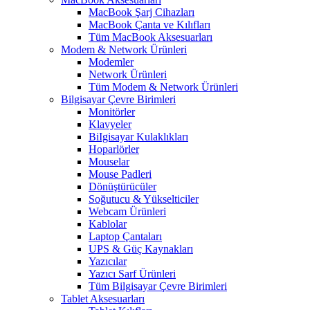
MacBook Şarj Cihazları
MacBook Çanta ve Kılıfları
Tüm MacBook Aksesuarları
Modem & Network Ürünleri
Modemler
Network Ürünleri
Tüm Modem & Network Ürünleri
Bilgisayar Çevre Birimleri
Monitörler
Klavyeler
BiIgisayar Kulaklıkları
Hoparlörler
Mouselar
Mouse Padleri
Dönüştürücüler
Soğutucu & Yükselticiler
Webcam Ürünleri
Kablolar
Laptop Çantaları
UPS & Güç Kaynakları
Yazıcılar
Yazıcı Sarf Ürünleri
Tüm Bilgisayar Çevre Birimleri
Tablet Aksesuarları