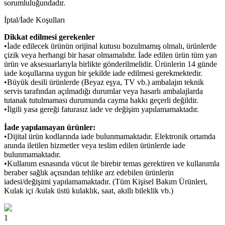
sorumluluğundadır.
İptal/İade Koşulları
Dikkat edilmesi gerekenler
•İade edilecek ürünün orijinal kutusu bozulmamış olmalı, ürünlerde
çizik veya herhangi bir hasar olmamalıdır. İade edilen ürün tüm yan
ürün ve aksesuarlarıyla birlikte gönderilmelidir. Ürünlerin 14 günde
iade koşullarına uygun bir şekilde iade edilmesi gerekmektedir.
•Büyük desili ürünlerde (Beyaz eşya, TV vb.) ambalajın teknik
servis tarafından açılmadığı durumlar veya hasarlı ambalajlarda
tutanak tutulmaması durumunda cayma hakkı geçerli değildir.
•İlgili yasa gereği faturasız iade ve değişim yapılamamaktadır.
İade yapılamayan ürünler:
•Dijital ürün kodlarında iade bulunmamaktadır. Elektronik ortamda
anında iletilen hizmetler veya teslim edilen ürünlerde iade
bulunmamaktadır.
•Kullanım esnasında vücut ile birebir temas gerektiren ve kullanımla
beraber sağlık açısından tehlike arz edebilen ürünlerin
iadesi/değişimi yapılamamaktadır. (Tüm Kişisel Bakım Ürünleri,
Kulak içi /kulak üstü kulaklık, saat, akıllı bileklik vb.)
1