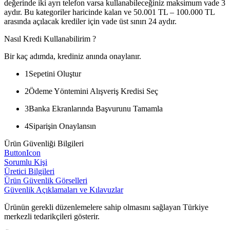
değerinde iki ayrı telefon varsa kullanabileceğiniz maksimum vade 3
aydır. Bu kategoriler haricinde kalan ve 50.001 TL – 100.000 TL
arasında açılacak krediler için vade üst sınırı 24 aydır.
Nasıl Kredi Kullanabilirim ?
Bir kaç adımda, krediniz anında onaylanır.
1
Sepetini Oluştur
2
Ödeme Yöntemini Alışveriş Kredisi Seç
3
Banka Ekranlarında Başvurunu Tamamla
4
Siparişin Onaylansın
Ürün Güvenliği Bilgileri
ButtonIcon
Sorumlu Kişi
Üretici Bilgileri
Ürün Güvenlik Görselleri
Güvenlik Açıklamaları ve Kılavuzlar
Ürünün gerekli düzenlemelere sahip olmasını sağlayan Türkiye
merkezli tedarikçileri gösterir.