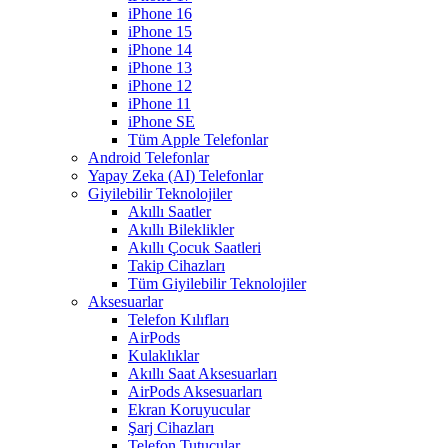
iPhone 16
iPhone 15
iPhone 14
iPhone 13
iPhone 12
iPhone 11
iPhone SE
Tüm Apple Telefonlar
Android Telefonlar
Yapay Zeka (AI) Telefonlar
Giyilebilir Teknolojiler
Akıllı Saatler
Akıllı Bileklikler
Akıllı Çocuk Saatleri
Takip Cihazları
Tüm Giyilebilir Teknolojiler
Aksesuarlar
Telefon Kılıfları
AirPods
Kulaklıklar
Akıllı Saat Aksesuarları
AirPods Aksesuarları
Ekran Koruyucular
Şarj Cihazları
Telefon Tutucular