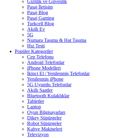
Gizlilik ve Güvenlik
Pasaj İletişim
Pasaj Blog
Pasaj Gaming
Turkcell Blog
Akıllı Ev
5G
Numara Taşıma & Hat Taşıma
Hız Testi
Popüler Kategoriler
Cep Telefonu
Android Telefonlar
iPhone Modelleri
İkinci El / Yenilenmiş Telefonlar
Yenilenmiş iPhone
5G Uyumlu Telefonlar
Akıllı Saatler
Bluetooth Kulaklıklar
Tabletler
Laptop
Oyun Bilgisayarları
Dikey Süpürgeler
Robot Süpürgeler
Kahve Makineleri
Televizyon