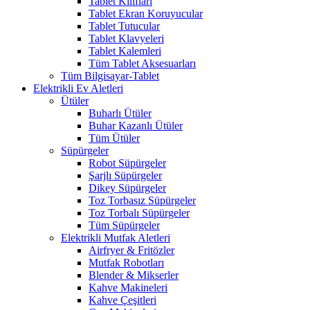
Tablet Kılıfları
Tablet Ekran Koruyucular
Tablet Tutucular
Tablet Klavyeleri
Tablet Kalemleri
Tüm Tablet Aksesuarları
Tüm Bilgisayar-Tablet
Elektrikli Ev Aletleri
Ütüler
Buharlı Ütüler
Buhar Kazanlı Ütüler
Tüm Ütüler
Süpürgeler
Robot Süpürgeler
Şarjlı Süpürgeler
Dikey Süpürgeler
Toz Torbasız Süpürgeler
Toz Torbalı Süpürgeler
Tüm Süpürgeler
Elektrikli Mutfak Aletleri
Airfryer & Fritözler
Mutfak Robotları
Blender & Mikserler
Kahve Makineleri
Kahve Çeşitleri