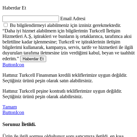
Haberdar Et
Email Adresi
Bu bilgilendirmeyi alabilmeniz için izniniz gerekmektedir.
“Daha iyi hizmet alabilmem için bilgilerimin Turkcell İletişim
Hizmetleri A.Ş, iştirakleri ve bunların iş ortaklarınca, tarafımca aksi
belirtiline kadar işlenmesine; Turkcell ve iştiraklerinin iletişim
bilgilerimi kullanarak, kampanya, servis, tarife ve hizmetleri ile ilgili
duyuruları tarafıma iletmesine izin verdiğimi kabul, beyan ve taahhüt
ederim.”
Haberdar Et
ButtonIcon
Hattınız Turkcell Finansman kredili tekliflerimize uygun değildir.
Seçtiğiniz ürünü peşin olarak satın alabilirsiniz.
Hattınız Turkcell peşine kontratlı tekliflerimize uygun değildir.
Seçtiğiniz ürünü peşin olarak alabilirsiniz.
Tamam
ButtonIcon
Sorunuz İletildi.
Ürün ile ilgili sormuş olduğunuz soru satıcımıza iletildi, en kısa