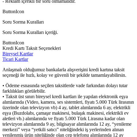
- Reklam içerikli bir soru olmamalıdır.
ButtonIcon
Soru Sorma Kuralları
Soru Sorma Kuralları içeriği.
ButtonIcon
Kredi Kartı Taksit Seçenekleri
Bireysel Kartlar
Ticari Kartlar
Anlaşmalı olduğumuz bankalarla alışverişini kredi kartına taksit
seçeneği ile hızlı, kolay ve güvenli bir şekilde tamamlayabilirsin.
• Ödeme esnasında seçilen taksitlerde vade farkından dolayı tutar
farklılıkları görülebilir.
• Taksit üst sınırı bireysel kredi kartları ile yapılan elektronik eşya
alımlarında (Video, kamera, ses sistemleri, fiyatı 5.000 Türk lirasının
üzerinde olan televizyon vb) 4 ay, tablet alımlarında 6 ay, elektrikli
eşya (Buzdolabı, çamaşır makinesi, bulaşık makinesi, elektrikli ev
aletleri vb.) alımlarında ve fiyatı 5.000 Türk Lirasına kadar olan
televizyon alımlarında 9 ay, bilgisayar alımlarında 12 ay, “yenileme
merkezi” veya “yetkili satıcı” niteliğindeki iş yerlerinden alınan
yenilenmiş ürün niteliğinde olan cep telefonu alımlarında 12 ay