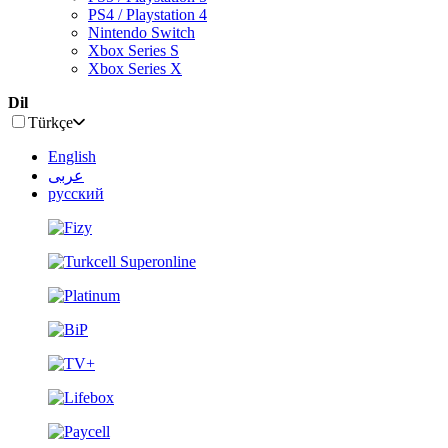
PS4 / Playstation 4
Nintendo Switch
Xbox Series S
Xbox Series X
Dil
Türkçe
English
عربى
русский