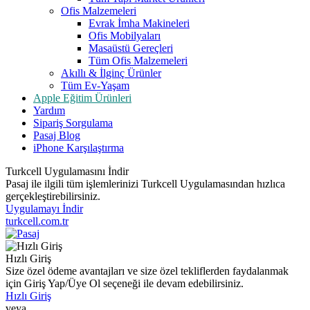
Ofis Malzemeleri
Evrak İmha Makineleri
Ofis Mobilyaları
Masaüstü Gereçleri
Tüm Ofis Malzemeleri
Akıllı & İlginç Ürünler
Tüm Ev-Yaşam
Apple Eğitim Ürünleri
Yardım
Sipariş Sorgulama
Pasaj Blog
iPhone Karşılaştırma
Turkcell Uygulamasını İndir
Pasaj ile ilgili tüm işlemlerinizi Turkcell Uygulamasından hızlıca
gerçekleştirebilirsiniz.
Uygulamayı İndir
turkcell.com.tr
Hızlı Giriş
Size özel ödeme avantajları ve size özel tekliflerden faydalanmak
için Giriş Yap/Üye Ol seçeneği ile devam edebilirsiniz.
Hızlı Giriş
veya