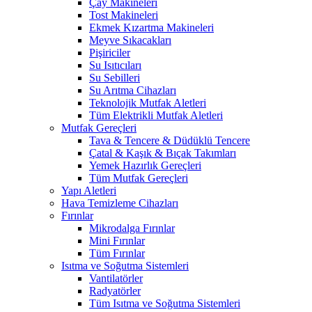
Çay Makineleri
Tost Makineleri
Ekmek Kızartma Makineleri
Meyve Sıkacakları
Pişiriciler
Su Isıtıcıları
Su Sebilleri
Su Arıtma Cihazları
Teknolojik Mutfak Aletleri
Tüm Elektrikli Mutfak Aletleri
Mutfak Gereçleri
Tava & Tencere & Düdüklü Tencere
Çatal & Kaşık & Bıçak Takımları
Yemek Hazırlık Gereçleri
Tüm Mutfak Gereçleri
Yapı Aletleri
Hava Temizleme Cihazları
Fırınlar
Mikrodalga Fırınlar
Mini Fırınlar
Tüm Fırınlar
Isıtma ve Soğutma Sistemleri
Vantilatörler
Radyatörler
Tüm Isıtma ve Soğutma Sistemleri