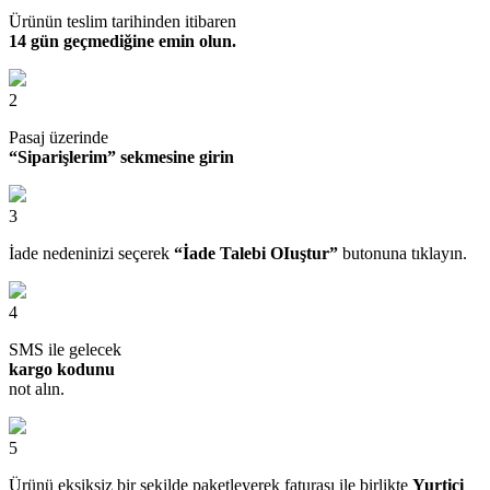
Ürünün teslim tarihinden itibaren
14 gün geçmediğine emin olun.
2
Pasaj üzerinde
“Siparişlerim” sekmesine girin
3
İade nedeninizi seçerek
“İade Talebi OIuştur”
butonuna tıklayın.
4
SMS ile gelecek
kargo kodunu
not alın.
5
Ürünü eksiksiz bir şekilde paketleyerek faturası ile birlikte
Yurtiçi