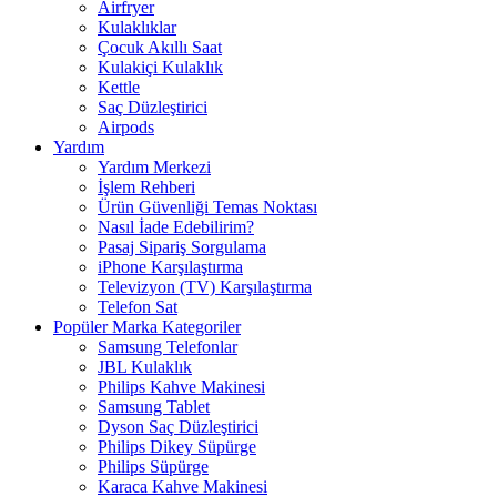
Airfryer
Kulaklıklar
Çocuk Akıllı Saat
Kulakiçi Kulaklık
Kettle
Saç Düzleştirici
Airpods
Yardım
Yardım Merkezi
İşlem Rehberi
Ürün Güvenliği Temas Noktası
Nasıl İade Edebilirim?
Pasaj Sipariş Sorgulama
iPhone Karşılaştırma
Televizyon (TV) Karşılaştırma
Telefon Sat
Popüler Marka Kategoriler
Samsung Telefonlar
JBL Kulaklık
Philips Kahve Makinesi
Samsung Tablet
Dyson Saç Düzleştirici
Philips Dikey Süpürge
Philips Süpürge
Karaca Kahve Makinesi