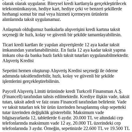
olarak olarak uygulanır. Bireysel kredi kartlarıyla gerçekleştirilecek
telekomünikasyon, hediye kart, hediye çeki ve benzeri şekillerde
herhangi somut bir mal veya hizmeti içermeyen ürünlerin
alımlarında taksit uygulanamaz.
Anlaşmalı olduğumuz bankalarla alışverişini kredi kartına taksit
seçeneği ile hızlı, kolay ve güvenli bir şekilde tamamlayabilirsin.
Ticari kredi kartları ile yapılan alışverişlerde 12 aya kadar taksit
imkanından yararlanabilirsiniz. En fazla 12 aya kadar taksit yapma
imkanı olsa da banka bazlı farklı taksit tutarları uygulanabilmektedir.
Alışveriş Kredisi
Sepetini hemen oluşturup Alışveriş Kredisi seçeneği ile ödeme
adımında taksitlendirebilir, hızlı, kolay ve güvenli bir şekilde
işlemlerini gerçekleştirebilirsin.
Paycell Alışveriş Limiti ürününde kredi Turkcell Finansman A.Ş.
(Financell) tarafından tahsis edilmektedir. Krediye ilişkin vade, taksit
tutarı, taksit adedi ve faiz oranı Financell tarafından belirlenir. Vade
ve taksit tutarları tek bir ürün üzerinden hesaplanmış olup sepetteki
tutar üzerinden değişiklik gösterebilir. Maksimum vade
bilgisayarlarda 12, tabletlerde 6 aydır. 20.000 TL ve altındaki cep
telefonlarında maksimum vade 12 ay, 20.000 TL üzerindeki cep
telefonlarında 3 aydır. Örneğin, sepetinizde 22.600 TL ve 19.500 TL