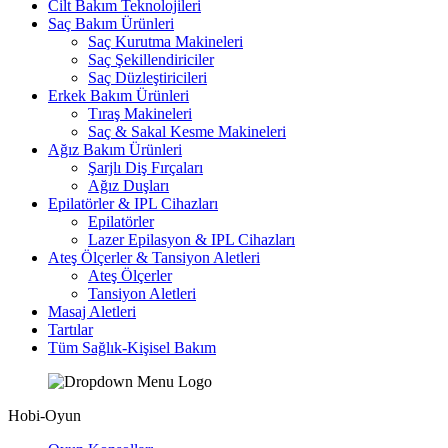
Cilt Bakım Teknolojileri
Saç Bakım Ürünleri
Saç Kurutma Makineleri
Saç Şekillendiriciler
Saç Düzleştiricileri
Erkek Bakım Ürünleri
Tıraş Makineleri
Saç & Sakal Kesme Makineleri
Ağız Bakım Ürünleri
Şarjlı Diş Fırçaları
Ağız Duşları
Epilatörler & IPL Cihazları
Epilatörler
Lazer Epilasyon & IPL Cihazları
Ateş Ölçerler & Tansiyon Aletleri
Ateş Ölçerler
Tansiyon Aletleri
Masaj Aletleri
Tartılar
Tüm Sağlık-Kişisel Bakım
Hobi-Oyun