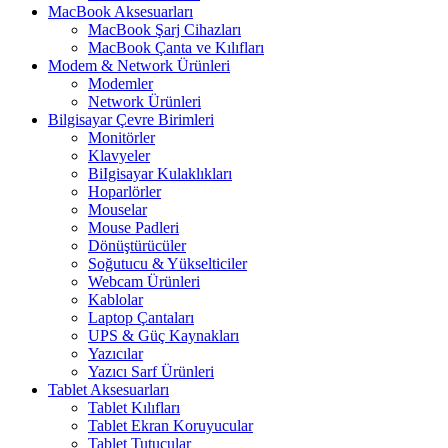
MacBook Aksesuarları
MacBook Şarj Cihazları
MacBook Çanta ve Kılıfları
Modem & Network Ürünleri
Modemler
Network Ürünleri
Bilgisayar Çevre Birimleri
Monitörler
Klavyeler
BiIgisayar Kulaklıkları
Hoparlörler
Mouselar
Mouse Padleri
Dönüştürücüler
Soğutucu & Yükselticiler
Webcam Ürünleri
Kablolar
Laptop Çantaları
UPS & Güç Kaynakları
Yazıcılar
Yazıcı Sarf Ürünleri
Tablet Aksesuarları
Tablet Kılıfları
Tablet Ekran Koruyucular
Tablet Tutucular