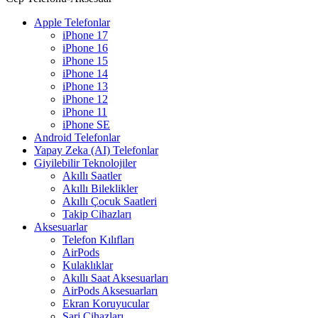
Apple Telefonlar
iPhone 17
iPhone 16
iPhone 15
iPhone 14
iPhone 13
iPhone 12
iPhone 11
iPhone SE
Android Telefonlar
Yapay Zeka (AI) Telefonlar
Giyilebilir Teknolojiler
Akıllı Saatler
Akıllı Bileklikler
Akıllı Çocuk Saatleri
Takip Cihazları
Aksesuarlar
Telefon Kılıfları
AirPods
Kulaklıklar
Akıllı Saat Aksesuarları
AirPods Aksesuarları
Ekran Koruyucular
Şarj Cihazları