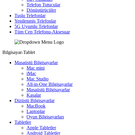
Telefon Tutucular
Dönüştürücüler
Tuşlu Telefonlar
Yenilenmiş Telefonlar
5G Uyumlu Telefonlar
Tüm Cep Telefonu-Aksesuar
Bilgisayar-Tablet
Masaüstü Bilgisayarlar
Mac mini
iMac
Mac Studio
All-in-One Bilgisayarlar
Masaüstü Bilgisayarlar
Kasalar
Dizüstü Bilgisayarlar
MacBook
Laptoplar
Oyun Bilgisayarları
Tabletler
Apple Tabletler
Android Tabletler