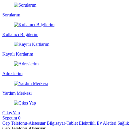
Sorularım
Kullanıcı Bilgilerim
Kayıtlı Kartlarım
Adreslerim
Yardım Merkezi
Çıkış Yap
Sepetim
0
Cep Telefonu-Aksesuar
Bilgisayar-Tablet
Elektrikli Ev Aletleri
Sağlı
Cep Telefonu-Aksesuar