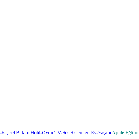
k-Kişisel Bakım
Hobi-Oyun
TV-Ses Sistemleri
Ev-Yaşam
Apple Eğitim