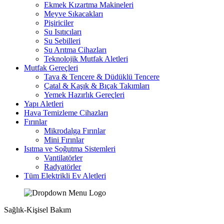
Ekmek Kızartma Makineleri
Meyve Sıkacakları
Pişiriciler
Su Isıtıcıları
Su Sebilleri
Su Arıtma Cihazları
Teknolojik Mutfak Aletleri
Mutfak Gereçleri
Tava & Tencere & Düdüklü Tencere
Çatal & Kaşık & Bıçak Takımları
Yemek Hazırlık Gereçleri
Yapı Aletleri
Hava Temizleme Cihazları
Fırınlar
Mikrodalga Fırınlar
Mini Fırınlar
Isıtma ve Soğutma Sistemleri
Vantilatörler
Radyatörler
Tüm Elektrikli Ev Aletleri
Sağlık-Kişisel Bakım