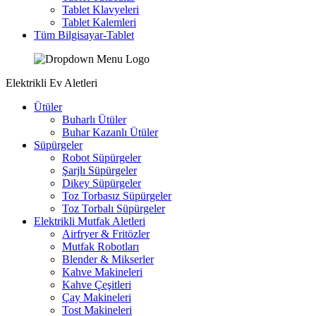
Tablet Klavyeleri
Tablet Kalemleri
Tüm Bilgisayar-Tablet
Elektrikli Ev Aletleri
Ütüler
Buharlı Ütüler
Buhar Kazanlı Ütüler
Süpürgeler
Robot Süpürgeler
Şarjlı Süpürgeler
Dikey Süpürgeler
Toz Torbasız Süpürgeler
Toz Torbalı Süpürgeler
Elektrikli Mutfak Aletleri
Airfryer & Fritözler
Mutfak Robotları
Blender & Mikserler
Kahve Makineleri
Kahve Çeşitleri
Çay Makineleri
Tost Makineleri