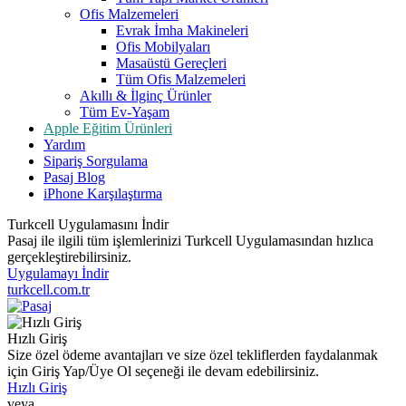
Ofis Malzemeleri
Evrak İmha Makineleri
Ofis Mobilyaları
Masaüstü Gereçleri
Tüm Ofis Malzemeleri
Akıllı & İlginç Ürünler
Tüm Ev-Yaşam
Apple Eğitim Ürünleri
Yardım
Sipariş Sorgulama
Pasaj Blog
iPhone Karşılaştırma
Turkcell Uygulamasını İndir
Pasaj ile ilgili tüm işlemlerinizi Turkcell Uygulamasından hızlıca
gerçekleştirebilirsiniz.
Uygulamayı İndir
turkcell.com.tr
Hızlı Giriş
Size özel ödeme avantajları ve size özel tekliflerden faydalanmak
için Giriş Yap/Üye Ol seçeneği ile devam edebilirsiniz.
Hızlı Giriş
veya