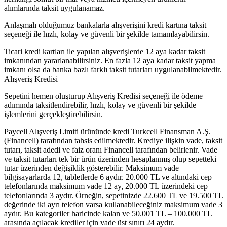
alımlarında taksit uygulanamaz.
Anlaşmalı olduğumuz bankalarla alışverişini kredi kartına taksit
seçeneği ile hızlı, kolay ve güvenli bir şekilde tamamlayabilirsin.
Ticari kredi kartları ile yapılan alışverişlerde 12 aya kadar taksit
imkanından yararlanabilirsiniz. En fazla 12 aya kadar taksit yapma
imkanı olsa da banka bazlı farklı taksit tutarları uygulanabilmektedir.
Alışveriş Kredisi
Sepetini hemen oluşturup Alışveriş Kredisi seçeneği ile ödeme
adımında taksitlendirebilir, hızlı, kolay ve güvenli bir şekilde
işlemlerini gerçekleştirebilirsin.
Paycell Alışveriş Limiti ürününde kredi Turkcell Finansman A.Ş.
(Financell) tarafından tahsis edilmektedir. Krediye ilişkin vade, taksit
tutarı, taksit adedi ve faiz oranı Financell tarafından belirlenir. Vade
ve taksit tutarları tek bir ürün üzerinden hesaplanmış olup sepetteki
tutar üzerinden değişiklik gösterebilir. Maksimum vade
bilgisayarlarda 12, tabletlerde 6 aydır. 20.000 TL ve altındaki cep
telefonlarında maksimum vade 12 ay, 20.000 TL üzerindeki cep
telefonlarında 3 aydır. Örneğin, sepetinizde 22.600 TL ve 19.500 TL
değerinde iki ayrı telefon varsa kullanabileceğiniz maksimum vade 3
aydır. Bu kategoriler haricinde kalan ve 50.001 TL – 100.000 TL
arasında açılacak krediler için vade üst sınırı 24 aydır.