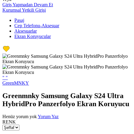
Giriş Yapmadan Devam Et
Kurumsal Yetkili Girişi
Pasaj
Cep Telefonu-Aksesuar
Aksesuarlar
Ekran Koruyucular
"
"
GreenMNKY
Greenmnky Samsung Galaxy S24 Ultra
HybridPro Panzerfolyo Ekran Koruyucu
Henüz yorum yok
Yorum Yaz
RENK