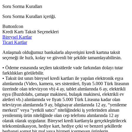
Soru Sorma Kuralları
Soru Sorma Kuralları içeriği.
ButtonIcon
Kredi Kartı Taksit Seçenekleri
Bireysel Kartlar
Ticari Kartlar
Anlaşmalı olduğumuz bankalarla alışverişini kredi kartına taksit
seçeneği ile hızlı, kolay ve güvenli bir şekilde tamamlayabilirsin.
• Ödeme esnasında seçilen taksitlerde vade farkından dolayı tutar
farklılıkları görülebilir.
• Taksit üst sınırı bireysel kredi kartları ile yapılan elektronik eşya
alımlarında (Video, kamera, ses sistemleri, fiyatı 5.000 Türk lirasının
üzerinde olan televizyon vb) 4 ay, tablet alımlarında 6 ay, elektrikli
eşya (Buzdolabı, çamaşır makinesi, bulaşık makinesi, elektrikli ev
aletleri vb.) alımlarında ve fiyatı 5.000 Türk Lirasına kadar olan
televizyon alımlarında 9 ay, bilgisayar alımlarında 12 ay, “yenileme
merkezi” veya “yetkili satıcı” niteliğindeki iş yerlerinden alınan
yenilenmiş ürün niteliğinde olan cep telefonu alımlarında 12 ay
olarak olarak uygulanır. Bireysel kredi kartlarıyla gerçekleştirilecek
telekomünikasyon, hediye kart, hediye çeki ve benzeri şekillerde
herhangi somut bir mal veya hizmeti içermeyen ürünlerin