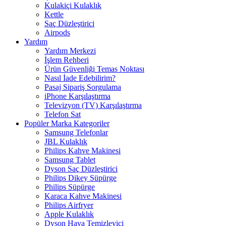
Kulakiçi Kulaklık
Kettle
Saç Düzleştirici
Airpods
Yardım
Yardım Merkezi
İşlem Rehberi
Ürün Güvenliği Temas Noktası
Nasıl İade Edebilirim?
Pasaj Sipariş Sorgulama
iPhone Karşılaştırma
Televizyon (TV) Karşılaştırma
Telefon Sat
Popüler Marka Kategoriler
Samsung Telefonlar
JBL Kulaklık
Philips Kahve Makinesi
Samsung Tablet
Dyson Saç Düzleştirici
Philips Dikey Süpürge
Philips Süpürge
Karaca Kahve Makinesi
Philips Airfryer
Apple Kulaklık
Dyson Hava Temizleyici