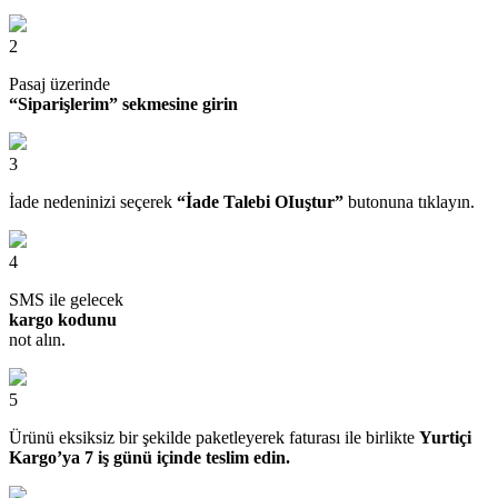
2
Pasaj üzerinde
“Siparişlerim” sekmesine girin
3
İade nedeninizi seçerek
“İade Talebi OIuştur”
butonuna tıklayın.
4
SMS ile gelecek
kargo kodunu
not alın.
5
Ürünü eksiksiz bir şekilde paketleyerek faturası ile birlikte
Yurtiçi
Kargo’ya 7 iş günü içinde teslim edin.