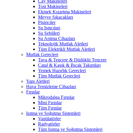
Çay Makineleri
Tost Makineleri
Ekmek Kızartma Makineleri
Meyve Sıkacakları
Pişiriciler
Su Isıtıcıları
Su Sebilleri
Su Arıtma Cihazları
Teknolojik Mutfak Aletleri
Tüm Elektrikli Mutfak Aletleri
Mutfak Gereçleri
Tava & Tencere & Düdüklü Tencere
Çatal & Kaşık & Bıçak Takımları
Yemek Hazırlık Gereçleri
Tüm Mutfak Gereçleri
Yapı Aletleri
Hava Temizleme Cihazları
Fırınlar
Mikrodalga Fırınlar
Mini Fırınlar
Tüm Fırınlar
Isıtma ve Soğutma Sistemleri
Vantilatörler
Radyatörler
Tüm Isıtma ve Soğutma Sistemleri