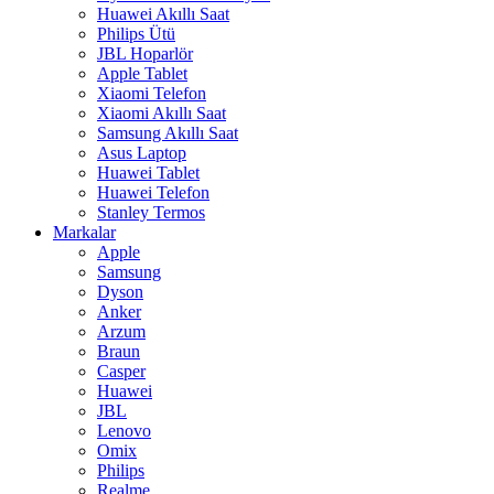
Huawei Akıllı Saat
Philips Ütü
JBL Hoparlör
Apple Tablet
Xiaomi Telefon
Xiaomi Akıllı Saat
Samsung Akıllı Saat
Asus Laptop
Huawei Tablet
Huawei Telefon
Stanley Termos
Markalar
Apple
Samsung
Dyson
Anker
Arzum
Braun
Casper
Huawei
JBL
Lenovo
Omix
Philips
Realme