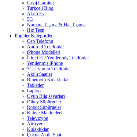
Pasaj Gaming
Turkcell Blog
Akıllı Ev
5G
Numara Taşıma & Hat Taşıma
Hız Testi
Popüler Kategoriler
Cep Telefonu
Android Telefonlar
iPhone Modelleri
İkinci El / Yenilenmiş Telefonlar
Yenilenmiş iPhone
5G Uyumlu Telefonlar
Akıllı Saatler
Bluetooth Kulaklıklar
Tabletler
Laptop
Oyun Bilgisayarları
Dikey Süpürgeler
Robot Süpürgeler
Kahve Makineleri
Televizyon
Airfryer
Kulaklıklar
Çocuk Akıllı Saat