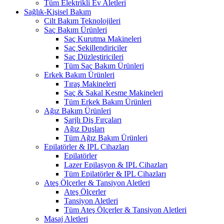
Tüm Elektrikli Ev Aletleri
Sağlık-Kişisel Bakım
Cilt Bakım Teknolojileri
Saç Bakım Ürünleri
Saç Kurutma Makineleri
Saç Şekillendiriciler
Saç Düzleştiricileri
Tüm Saç Bakım Ürünleri
Erkek Bakım Ürünleri
Tıraş Makineleri
Saç & Sakal Kesme Makineleri
Tüm Erkek Bakım Ürünleri
Ağız Bakım Ürünleri
Şarjlı Diş Fırçaları
Ağız Duşları
Tüm Ağız Bakım Ürünleri
Epilatörler & IPL Cihazları
Epilatörler
Lazer Epilasyon & IPL Cihazları
Tüm Epilatörler & IPL Cihazları
Ateş Ölçerler & Tansiyon Aletleri
Ateş Ölçerler
Tansiyon Aletleri
Tüm Ateş Ölçerler & Tansiyon Aletleri
Masaj Aletleri