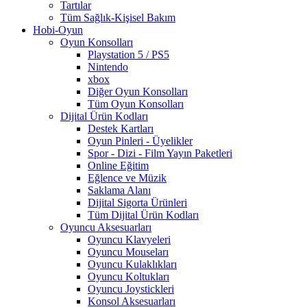
Tartılar
Tüm Sağlık-Kişisel Bakım
Hobi-Oyun
Oyun Konsolları
Playstation 5 / PS5
Nintendo
xbox
Diğer Oyun Konsolları
Tüm Oyun Konsolları
Dijital Ürün Kodları
Destek Kartları
Oyun Pinleri - Üyelikler
Spor - Dizi - Film Yayın Paketleri
Online Eğitim
Eğlence ve Müzik
Saklama Alanı
Dijital Sigorta Ürünleri
Tüm Dijital Ürün Kodları
Oyuncu Aksesuarları
Oyuncu Klavyeleri
Oyuncu Mouseları
Oyuncu Kulaklıkları
Oyuncu Koltukları
Oyuncu Joystickleri
Konsol Aksesuarları