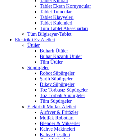
Tablet Kılıfları
Tablet Ekran Koruyucular
Tablet Tutucular
Tablet Klavyeleri
Tablet Kalemleri
Tüm Tablet Aksesuarları
Tüm Bilgisayar-Tablet
Elektrikli Ev Aletleri
Ütüler
Buharlı Ütüler
Buhar Kazanlı Ütüler
Tüm Ütüler
Süpürgeler
Robot Süpürgeler
Şarjlı Süpürgeler
Dikey Süpürgeler
Toz Torbasız Süpürgeler
Toz Torbalı Süpürgeler
Tüm Süpürgeler
Elektrikli Mutfak Aletleri
Airfryer & Fritözler
Mutfak Robotları
Blender & Mikserler
Kahve Makineleri
Kahve Çeşitleri