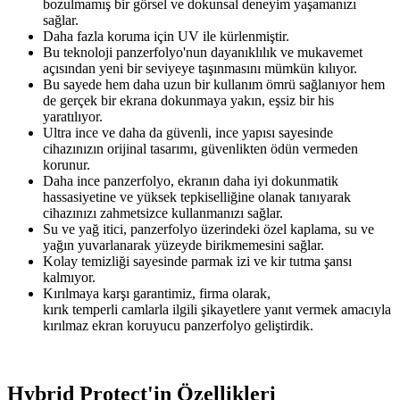
bozulmamış bir görsel ve dokunsal deneyim yaşamanızı
sağlar.
Daha fazla koruma için UV ile kürlenmiştir.
Bu teknoloji panzerfolyo'nun dayanıklılık ve mukavemet
açısından yeni bir seviyeye taşınmasını mümkün kılıyor.
Bu sayede hem daha uzun bir kullanım ömrü sağlanıyor hem
de gerçek bir ekrana dokunmaya yakın, eşsiz bir his
yaratılıyor.
Ultra ince ve daha da güvenli, ince yapısı sayesinde
cihazınızın orijinal tasarımı, güvenlikten ödün vermeden
korunur.
Daha ince panzerfolyo, ekranın daha iyi dokunmatik
hassasiyetine ve yüksek tepkiselliğine olanak tanıyarak
cihazınızı zahmetsizce kullanmanızı sağlar.
Su ve yağ itici, panzerfolyo üzerindeki özel kaplama, su ve
yağın yuvarlanarak yüzeyde birikmemesini sağlar.
Kolay temizliği sayesinde parmak izi ve kir tutma şansı
kalmıyor.
Kırılmaya karşı garantimiz, firma olarak,
kırık temperli camlarla ilgili şikayetlere yanıt vermek amacıyla
kırılmaz ekran koruyucu panzerfolyo geliştirdik.
Hybrid Protect'in Özellikleri