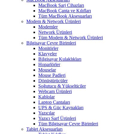
MacBook Şarj Cihazları
MacBook Çanta ve Kılıfları
Tüm MacBook Aksesuarları
Modem & Network Ürünleri
Modemler
Network Ürünleri
Tüm Modem & Network Ürünleri
Bilgisayar Çevre Birimleri
Monitörler
Klavyeler
BiIgisayar Kulaklıkları
Hoparlörler
Mouselar
Mouse Padleri
Dönüştürücüler
Soğutucu & Yükselticiler
Webcam Ürünleri
Kablolar
Laptop Çantaları
UPS & Güç Kaynakları
Yazıcılar
Yazıcı Sarf Ürünleri
Tüm Bilgisayar Çevre Birimleri
Tablet Aksesuarları