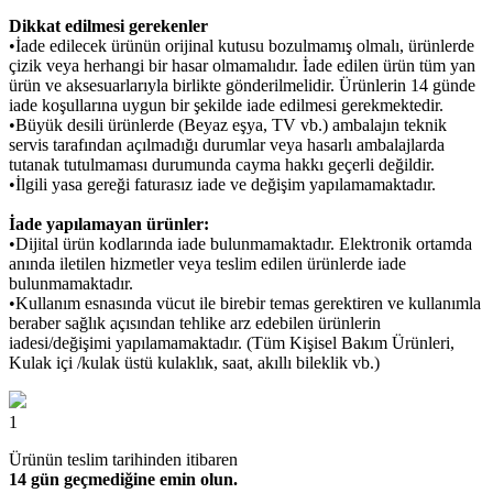
Dikkat edilmesi gerekenler
•İade edilecek ürünün orijinal kutusu bozulmamış olmalı, ürünlerde
çizik veya herhangi bir hasar olmamalıdır. İade edilen ürün tüm yan
ürün ve aksesuarlarıyla birlikte gönderilmelidir. Ürünlerin 14 günde
iade koşullarına uygun bir şekilde iade edilmesi gerekmektedir.
•Büyük desili ürünlerde (Beyaz eşya, TV vb.) ambalajın teknik
servis tarafından açılmadığı durumlar veya hasarlı ambalajlarda
tutanak tutulmaması durumunda cayma hakkı geçerli değildir.
•İlgili yasa gereği faturasız iade ve değişim yapılamamaktadır.
İade yapılamayan ürünler:
•Dijital ürün kodlarında iade bulunmamaktadır. Elektronik ortamda
anında iletilen hizmetler veya teslim edilen ürünlerde iade
bulunmamaktadır.
•Kullanım esnasında vücut ile birebir temas gerektiren ve kullanımla
beraber sağlık açısından tehlike arz edebilen ürünlerin
iadesi/değişimi yapılamamaktadır. (Tüm Kişisel Bakım Ürünleri,
Kulak içi /kulak üstü kulaklık, saat, akıllı bileklik vb.)
1
Ürünün teslim tarihinden itibaren
14 gün geçmediğine emin olun.