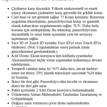
Çizilmeye karşı dayanıklı: Yüksek mukavemetli ve esnek
yüzey, ekranınızı çizilmelere karşı güvenilir bir şekilde korur.
Cam hissi ve net görüntü sağlar. ?? Kolay kurulum: Benzersiz
uygulama teknolojimiz, panzerfolyo'nun kolay ve garantili
olarak kabarcıksız uygulanmasını sağlar. ?UV- Daha fazla
koruma için sertleştirilmiş: Bu teknoloji, panzerfolyo'nun
dayanıklılık ve uzun ömür açısından yeni bir seviyeye
taşınmasını sağlar.
Face ID ve Touch ID uyumlu: Face ID'yi veya Touch ID'yi
etkilemez. (Not: Uygulandıktan sonra parmak izinin
güncellenmesi gerekmektedir.)
Kılıf Dostu: Ekran koruyucu tüm kılıflarla uyumludur.
Aksesuarlarınızı hiçbir sorun yaşamadan kullanmaya devam
edebilirsiniz.
Temperli camdan daha iyi: %75 daha ince, ancak darbeyi
emen üst düzey TPU plastik teknolojisi sayesinde %20 daha
iyi koruma.
İkinci bir deri gibi: Panzerfolyo ultra incedir ve ekranınızı
ikinci bir deri gibi sarar.
Paket içerisinde 2 Adet Ekran koruyucu bulunmaktadır.
Ürünlerimiz Alman Mühendisleri Tarafından Tasarlanmış ve
Geliştirilmiştir.
Doğaya zarar vermeyen çevre dostu malzemelerden