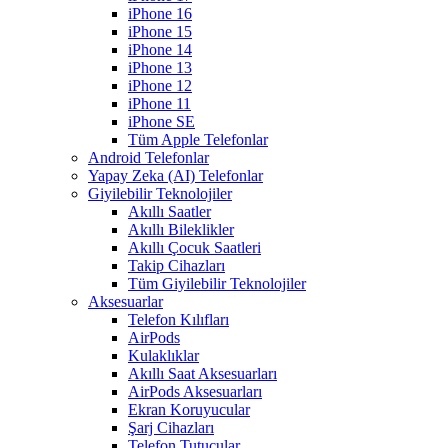
iPhone 16
iPhone 15
iPhone 14
iPhone 13
iPhone 12
iPhone 11
iPhone SE
Tüm Apple Telefonlar
Android Telefonlar
Yapay Zeka (AI) Telefonlar
Giyilebilir Teknolojiler
Akıllı Saatler
Akıllı Bileklikler
Akıllı Çocuk Saatleri
Takip Cihazları
Tüm Giyilebilir Teknolojiler
Aksesuarlar
Telefon Kılıfları
AirPods
Kulaklıklar
Akıllı Saat Aksesuarları
AirPods Aksesuarları
Ekran Koruyucular
Şarj Cihazları
Telefon Tutucular