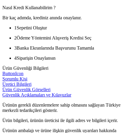
Nasıl Kredi Kullanabilirim ?
Bir kaç adımda, krediniz anında onaylanır.
1
Sepetini Oluştur
2
Ödeme Yöntemini Alışveriş Kredisi Seç
3
Banka Ekranlarında Başvurunu Tamamla
4
Siparişin Onaylansın
Ürün Güvenliği Bilgileri
ButtonIcon
Sorumlu Kişi
Üretici Bilgileri
Ürün Güvenlik Görselleri
Güvenlik Açıklamaları ve Kılavuzlar
Ürünün gerekli düzenlemelere sahip olmasını sağlayan Türkiye
merkezli tedarikçileri gösterir.
Ürün bilgileri, ürünün üreticisi ile ilgili adres ve bilgileri içerir.
Ürünün ambalajı ve ürüne ilişkin güvenlik uyarıları hakkında