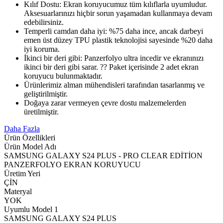
Kılıf Dostu: Ekran koruyucumuz tüm kılıflarla uyumludur.
Aksesuarlarınızı hiçbir sorun yaşamadan kullanmaya devam
edebilirsiniz.
Temperli camdan daha iyi: %75 daha ince, ancak darbeyi
emen üst düzey TPU plastik teknolojisi sayesinde %20 daha
iyi koruma.
İkinci bir deri gibi: Panzerfolyo ultra incedir ve ekranınızı
ikinci bir deri gibi sarar. ?? Paket içerisinde 2 adet ekran
koruyucu bulunmaktadır.
Ürünlerimiz alman mühendisleri tarafından tasarlanmış ve
geliştirilmiştir.
Doğaya zarar vermeyen çevre dostu malzemelerden
üretilmiştir.
Daha Fazla
Ürün Özellikleri
Ürün Model Adı
SAMSUNG GALAXY S24 PLUS - PRO CLEAR EDİTİON
PANZERFOLYO EKRAN KORUYUCU
Üretim Yeri
ÇİN
Materyal
YOK
Uyumlu Model 1
SAMSUNG GALAXY S24 PLUS