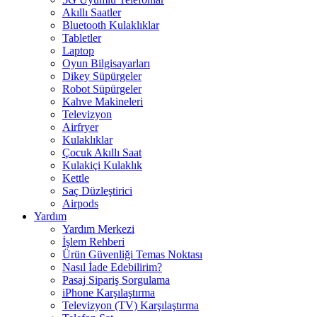
Akıllı Saatler
Bluetooth Kulaklıklar
Tabletler
Laptop
Oyun Bilgisayarları
Dikey Süpürgeler
Robot Süpürgeler
Kahve Makineleri
Televizyon
Airfryer
Kulaklıklar
Çocuk Akıllı Saat
Kulakiçi Kulaklık
Kettle
Saç Düzleştirici
Airpods
Yardım
Yardım Merkezi
İşlem Rehberi
Ürün Güvenliği Temas Noktası
Nasıl İade Edebilirim?
Pasaj Sipariş Sorgulama
iPhone Karşılaştırma
Televizyon (TV) Karşılaştırma