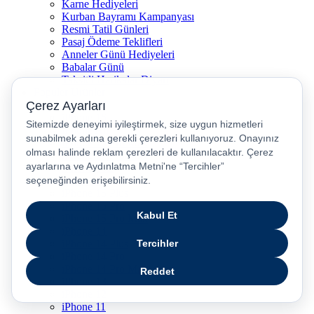
Karne Hediyeleri
Kurban Bayramı Kampanyası
Resmi Tatil Günleri
Pasaj Ödeme Teklifleri
Anneler Günü Hediyeleri
Babalar Günü
Taksitli Harikalar Diyarı
Popüler Ürünler
iPhone 17
iPhone 16
iPhone Air
iPhone 16 Pro Max
iPhone 17 Pro Max
iPhone 16E
iPhone 15
iPhone 15 Plus
iPhone 15 Pro
iPhone 15 Pro Max
iPhone 14
iPhone 14 Plus
iPhone 14 Pro
iPhone 14 Pro Max
iPhone 13
iPhone 12
iPhone 11