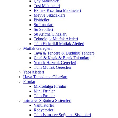
Çay Makineleri
Tost Makineleri
Ekmek Kızartma Makineleri
Meyve Sıkacakları
Pişiriciler
Su Isıtıcıları
Su Sebilleri
Su Arıtma Cihazları
Teknolojik Mutfak Aletleri
Tüm Elektrikli Mutfak Aletleri
Mutfak Gereçleri
Tava & Tencere & Düdüklü Tencere
Çatal & Kaşık & Bıçak Takımları
Yemek Hazırlık Gereçleri
Tüm Mutfak Gereçleri
Yapı Aletleri
Hava Temizleme Cihazları
Fırınlar
Mikrodalga Fırınlar
Mini Fırınlar
Tüm Fırınlar
Isıtma ve Soğutma Sistemleri
Vantilatörler
Radyatörler
Tüm Isıtma ve Soğutma Sistemleri