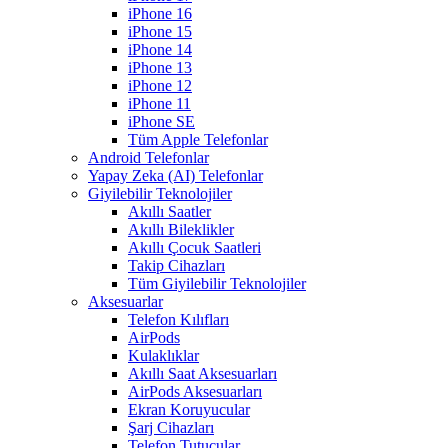
iPhone 16
iPhone 15
iPhone 14
iPhone 13
iPhone 12
iPhone 11
iPhone SE
Tüm Apple Telefonlar
Android Telefonlar
Yapay Zeka (AI) Telefonlar
Giyilebilir Teknolojiler
Akıllı Saatler
Akıllı Bileklikler
Akıllı Çocuk Saatleri
Takip Cihazları
Tüm Giyilebilir Teknolojiler
Aksesuarlar
Telefon Kılıfları
AirPods
Kulaklıklar
Akıllı Saat Aksesuarları
AirPods Aksesuarları
Ekran Koruyucular
Şarj Cihazları
Telefon Tutucular