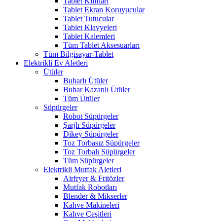
Tablet Kılıfları
Tablet Ekran Koruyucular
Tablet Tutucular
Tablet Klavyeleri
Tablet Kalemleri
Tüm Tablet Aksesuarları
Tüm Bilgisayar-Tablet
Elektrikli Ev Aletleri
Ütüler
Buharlı Ütüler
Buhar Kazanlı Ütüler
Tüm Ütüler
Süpürgeler
Robot Süpürgeler
Şarjlı Süpürgeler
Dikey Süpürgeler
Toz Torbasız Süpürgeler
Toz Torbalı Süpürgeler
Tüm Süpürgeler
Elektrikli Mutfak Aletleri
Airfryer & Fritözler
Mutfak Robotları
Blender & Mikserler
Kahve Makineleri
Kahve Çeşitleri