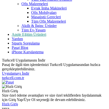
Ofis Malzemeleri
Evrak İmha Makineleri
Ofis Mobilyaları
Masaüstü Gereçleri
Tüm Ofis Malzemeleri
Akıllı & İlginç Ürünler
Tüm Ev-Yaşam
Apple Eğitim Ürünleri
Yardım
Sipariş Sorgulama
Pasaj Blog
iPhone Karşılaştırma
Turkcell Uygulamasını İndir
Pasaj ile ilgili tüm işlemlerinizi Turkcell Uygulamasından hızlıca
gerçekleştirebilirsiniz.
Uygulamayı İndir
turkcell.com.tr
Hızlı Giriş
Size özel ödeme avantajları ve size özel tekliflerden faydalanmak
için Giriş Yap/Üye Ol seçeneği ile devam edebilirsiniz.
Hızlı Giriş
veya