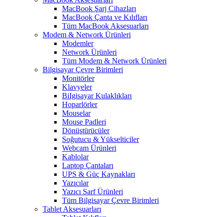
MacBook Şarj Cihazları
MacBook Çanta ve Kılıfları
Tüm MacBook Aksesuarları
Modem & Network Ürünleri
Modemler
Network Ürünleri
Tüm Modem & Network Ürünleri
Bilgisayar Çevre Birimleri
Monitörler
Klavyeler
BiIgisayar Kulaklıkları
Hoparlörler
Mouselar
Mouse Padleri
Dönüştürücüler
Soğutucu & Yükselticiler
Webcam Ürünleri
Kablolar
Laptop Çantaları
UPS & Güç Kaynakları
Yazıcılar
Yazıcı Sarf Ürünleri
Tüm Bilgisayar Çevre Birimleri
Tablet Aksesuarları