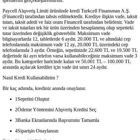
işlemlerini gerçekleştirebilirsin.
Paycell Alışveriş Limiti ürününde kredi Turkcell Finansman A.Ş.
(Financell) tarafından tahsis edilmektedir. Krediye ilişkin vade, taksit
tutarı, taksit adedi ve faiz oranı Financell tarafından belirlenir. Vade
ve taksit tutarları tek bir ürün üzerinden hesaplanmış olup sepetteki
tutar üzerinden değişiklik gösterebilir. Maksimum vade
bilgisayarlarda 12, tabletlerde 6 aydır. 20.000 TL ve altındaki cep
telefonlarında maksimum vade 12 ay, 20.000 TL üzerindeki cep
telefonlarında 3 aydır. Örneğin, sepetinizde 22.600 TL ve 19.500 TL
değerinde iki ayrı telefon varsa kullanabileceğiniz maksimum vade 3
aydır. Bu kategoriler haricinde kalan ve 50.001 TL – 100.000 TL
arasında açılacak krediler için vade üst sınırı 24 aydır.
Nasıl Kredi Kullanabilirim ?
Bir kaç adımda, krediniz anında onaylanır.
1
Sepetini Oluştur
2
Ödeme Yöntemini Alışveriş Kredisi Seç
3
Banka Ekranlarında Başvurunu Tamamla
4
Siparişin Onaylansın