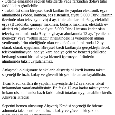
• Ödeme esnasında seçilen taksitlerde vade farkından dolayı tutar
farklılıkları görülebilir.
• Taksit üst sınırı bireysel kredi kartları ile yapılan elektronik eşya
alımlarında (Video, kamera, ses sistemleri, fiyatı 5.000 Türk lirasının
üzerinde olan televizyon vb) 4 ay, tablet alımlarında 6 ay, elektrikli
eşya (Buzdolabı, çamaşır makinesi, bulaşık makinesi, elektrikli ev
aletleri vb.) alımlarında ve fiyatı 5.000 Türk Lirasına kadar olan
televizyon alımlarında 9 ay, bilgisayar alımlarında 12 ay, “yenileme
merkezi” veya “yetkili satıcı” niteliğindeki iş yerlerinden alınan
yenilenmiş ürün niteliğinde olan cep telefonu alımlarında 12 ay
olarak olarak uygulanır. Bireysel kredi kartlarıyla gerçekleştirilecek
telekomünikasyon, hediye kart, hediye çeki ve benzeri şekillerde
herhangi somut bir mal veya hizmeti içermeyen ürünlerin
alımlarında taksit uygulanamaz.
Anlaşmalı olduğumuz bankalarla alışverişini kredi kartına taksit
seçeneği ile hızlı, kolay ve güvenli bir şekilde tamamlayabilirsin.
Ticari kredi kartları ile yapılan alışverişlerde 12 aya kadar taksit
imkanından yararlanabilirsiniz. En fazla 12 aya kadar taksit yapma
imkanı olsa da banka bazlı farklı taksit tutarları uygulanabilmektedir.
Alışveriş Kredisi
Sepetini hemen oluşturup Alışveriş Kredisi seçeneği ile ödeme
adımında taksitlendirebilir, hızlı, kolay ve güvenli bir şekilde