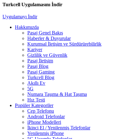
Turkcell Uygulamasını İndir
Uygulamayı İndir
Hakkımızda
Pasaj Genel Bakış
Haberler & Duyurular
Kurumsal İletişim ve Sürdürürebilirlik
Kariyer
Gizlilik ve Güvenlik
Pasaj İletişim
Pasaj Blog
Pasaj Gaming
Turkcell Blog
Akıllı Ev
5G
Numara Taşıma & Hat Taşıma
Hız Testi
Popüler Kategoriler
Cep Telefonu
Android Telefonlar
iPhone Modelleri
İkinci El / Yenilenmiş Telefonlar
Yenilenmiş iPhone
5G Uyumlu Telefonlar