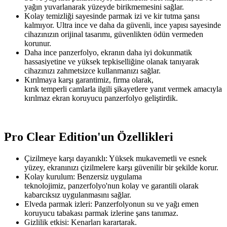
yağın yuvarlanarak yüzeyde birikmemesini sağlar.
Kolay temizliği sayesinde parmak izi ve kir tutma şansı
kalmıyor. Ultra ince ve daha da güvenli, ince yapısı sayesinde
cihazınızın orijinal tasarımı, güvenlikten ödün vermeden
korunur.
Daha ince panzerfolyo, ekranın daha iyi dokunmatik
hassasiyetine ve yüksek tepkiselliğine olanak tanıyarak
cihazınızı zahmetsizce kullanmanızı sağlar.
Kırılmaya karşı garantimiz, firma olarak,
kırık temperli camlarla ilgili şikayetlere yanıt vermek amacıyla
kırılmaz ekran koruyucu panzerfolyo geliştirdik.
Pro Clear Edition'un Özellikleri
Çizilmeye karşı dayanıklı: Yüksek mukavemetli ve esnek
yüzey, ekranınızı çizilmelere karşı güvenilir bir şekilde korur.
Kolay kurulum: Benzersiz uygulama
teknolojimiz, panzerfolyo'nun kolay ve garantili olarak
kabarcıksız uygulanmasını sağlar.
Elveda parmak izleri: Panzerfolyonun su ve yağı emen
koruyucu tabakası parmak izlerine şans tanımaz.
Gizlilik etkisi: Kenarları karartarak.