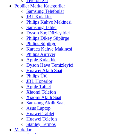
Telefon Sat
Popüler Marka Kategoriler
Samsung Telefonlar
JBL Kulaklık
Philips Kahve Makinesi
Samsung Tablet
Dyson Saç Düzleştirici
Philips Dikey Süpürge
Philips Süpürge
Karaca Kahve Makinesi
Philips Airfryer
Apple Kulaklık
Dyson Hava Temizleyici
Huawei Akıllı Saat
Philips Ütü
JBL Hoparlör
Apple Tablet
Xiaomi Telefon
Xiaomi Akıllı Saat
Samsung Akıllı Saat
Asus Laptop
Huawei Tablet
Huawei Telefon
Stanley Termos
Markalar