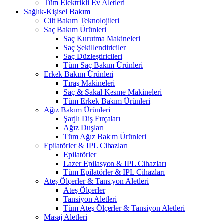
Tüm Elektrikli Ev Aletleri
Sağlık-Kişisel Bakım
Cilt Bakım Teknolojileri
Saç Bakım Ürünleri
Saç Kurutma Makineleri
Saç Şekillendiriciler
Saç Düzleştiricileri
Tüm Saç Bakım Ürünleri
Erkek Bakım Ürünleri
Tıraş Makineleri
Saç & Sakal Kesme Makineleri
Tüm Erkek Bakım Ürünleri
Ağız Bakım Ürünleri
Şarjlı Diş Fırçaları
Ağız Duşları
Tüm Ağız Bakım Ürünleri
Epilatörler & IPL Cihazları
Epilatörler
Lazer Epilasyon & IPL Cihazları
Tüm Epilatörler & IPL Cihazları
Ateş Ölçerler & Tansiyon Aletleri
Ateş Ölçerler
Tansiyon Aletleri
Tüm Ateş Ölçerler & Tansiyon Aletleri
Masaj Aletleri