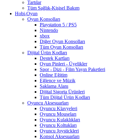
Tartılar
Tüm Sağlık-Kişisel Bakım
Hobi-Oyun
Oyun Konsolları
Playstation 5 / PS5
Nintendo
xbox
Diğer Oyun Konsolları
Tüm Oyun Konsolları
Dijital Ürün Kodları
Destek Kartları
Oyun Pinleri - Üyelikler
Spor - Dizi - Film Yayın Paketleri
Online Eğitim
Eğlence ve Müzik
Saklama Alanı
Dijital Sigorta Ürünleri
Tüm Dijital Ürün Kodları
Oyuncu Aksesuarları
Oyuncu Klavyeleri
Oyuncu Mouseları
Oyuncu Kulaklıkları
Oyuncu Koltukları
Oyuncu Joystickleri
Konsol Aksesuarları