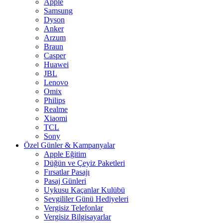
Apple
Samsung
Dyson
Anker
Arzum
Braun
Casper
Huawei
JBL
Lenovo
Omix
Philips
Realme
Xiaomi
TCL
Sony
Özel Günler & Kampanyalar
Apple Eğitim
Düğün ve Çeyiz Paketleri
Fırsatlar Pasajı
Pasaj Günleri
Uykusu Kaçanlar Kulübü
Sevgililer Günü Hediyeleri
Vergisiz Telefonlar
Vergisiz Bilgisayarlar