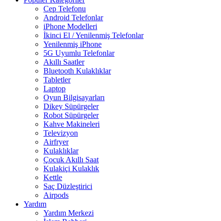
Cep Telefonu
Android Telefonlar
iPhone Modelleri
İkinci El / Yenilenmiş Telefonlar
Yenilenmiş iPhone
5G Uyumlu Telefonlar
Akıllı Saatler
Bluetooth Kulaklıklar
Tabletler
Laptop
Oyun Bilgisayarları
Dikey Süpürgeler
Robot Süpürgeler
Kahve Makineleri
Televizyon
Airfryer
Kulaklıklar
Çocuk Akıllı Saat
Kulakiçi Kulaklık
Kettle
Saç Düzleştirici
Airpods
Yardım
Yardım Merkezi