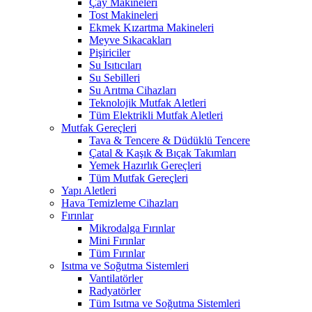
Çay Makineleri
Tost Makineleri
Ekmek Kızartma Makineleri
Meyve Sıkacakları
Pişiriciler
Su Isıtıcıları
Su Sebilleri
Su Arıtma Cihazları
Teknolojik Mutfak Aletleri
Tüm Elektrikli Mutfak Aletleri
Mutfak Gereçleri
Tava & Tencere & Düdüklü Tencere
Çatal & Kaşık & Bıçak Takımları
Yemek Hazırlık Gereçleri
Tüm Mutfak Gereçleri
Yapı Aletleri
Hava Temizleme Cihazları
Fırınlar
Mikrodalga Fırınlar
Mini Fırınlar
Tüm Fırınlar
Isıtma ve Soğutma Sistemleri
Vantilatörler
Radyatörler
Tüm Isıtma ve Soğutma Sistemleri