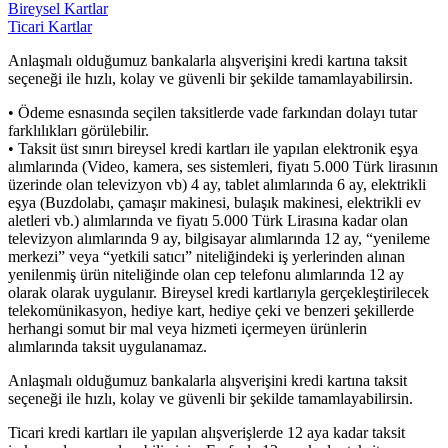
Bireysel Kartlar
Ticari Kartlar
Anlaşmalı olduğumuz bankalarla alışverişini kredi kartına taksit
seçeneği ile hızlı, kolay ve güvenli bir şekilde tamamlayabilirsin.
• Ödeme esnasında seçilen taksitlerde vade farkından dolayı tutar
farklılıkları görülebilir.
• Taksit üst sınırı bireysel kredi kartları ile yapılan elektronik eşya
alımlarında (Video, kamera, ses sistemleri, fiyatı 5.000 Türk lirasının
üzerinde olan televizyon vb) 4 ay, tablet alımlarında 6 ay, elektrikli
eşya (Buzdolabı, çamaşır makinesi, bulaşık makinesi, elektrikli ev
aletleri vb.) alımlarında ve fiyatı 5.000 Türk Lirasına kadar olan
televizyon alımlarında 9 ay, bilgisayar alımlarında 12 ay, “yenileme
merkezi” veya “yetkili satıcı” niteliğindeki iş yerlerinden alınan
yenilenmiş ürün niteliğinde olan cep telefonu alımlarında 12 ay
olarak olarak uygulanır. Bireysel kredi kartlarıyla gerçekleştirilecek
telekomünikasyon, hediye kart, hediye çeki ve benzeri şekillerde
herhangi somut bir mal veya hizmeti içermeyen ürünlerin
alımlarında taksit uygulanamaz.
Anlaşmalı olduğumuz bankalarla alışverişini kredi kartına taksit
seçeneği ile hızlı, kolay ve güvenli bir şekilde tamamlayabilirsin.
Ticari kredi kartları ile yapılan alışverişlerde 12 aya kadar taksit