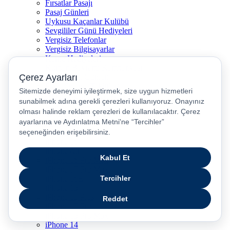
Fırsatlar Pasajı
Pasaj Günleri
Uykusu Kaçanlar Kulübü
Sevgililer Günü Hediyeleri
Vergisiz Telefonlar
Vergisiz Bilgisayarlar
Karne Hediyeleri
Kurban Bayramı Kampanyası
Resmi Tatil Günleri
Pasaj Ödeme Teklifleri
Anneler Günü Hediyeleri
Babalar Günü
Taksitli Harikalar Diyarı
Popüler Ürünler
iPhone 17
iPhone 16
iPhone Air
iPhone 16 Pro Max
iPhone 17 Pro Max
iPhone 16E
iPhone 15
iPhone 15 Plus
iPhone 15 Pro
iPhone 15 Pro Max
iPhone 14