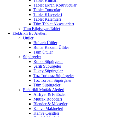
Tablet Kılıfları
Tablet Ekran Koruyucular
Tablet Tutucular
Tablet Klavyeleri
Tablet Kalemleri
Tüm Tablet Aksesuarları
Tüm Bilgisayar-Tablet
Elektrikli Ev Aletleri
Ütüler
Buharlı Ütüler
Buhar Kazanlı Ütüler
Tüm Ütüler
Süpürgeler
Robot Süpürgeler
Şarjlı Süpürgeler
Dikey Süpürgeler
Toz Torbasız Süpürgeler
Toz Torbalı Süpürgeler
Tüm Süpürgeler
Elektrikli Mutfak Aletleri
Airfryer & Fritözler
Mutfak Robotları
Blender & Mikserler
Kahve Makineleri
Kahve Çeşitleri