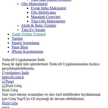
Ofis Malzemeleri
Evrak İmha Makineleri
Ofis Mobilyaları
Masaüstü Gereçleri
Tüm Ofis Malzemeleri
Akıllı & İlginç Ürünler
Tüm Ev-Yaşam
Apple Eğitim Ürünleri
Yardım
Sipariş Sorgulama
Pasaj Blog
iPhone Karşılaştırma
Turkcell Uygulamasını İndir
Pasaj ile ilgili tüm işlemlerinizi Turkcell Uygulamasından hızlıca
gerçekleştirebilirsiniz.
Uygulamayı İndir
turkcell.com.tr
Hızlı Giriş
Size özel ödeme avantajları ve size özel tekliflerden faydalanmak
için Giriş Yap/Üye Ol seçeneği ile devam edebilirsiniz.
Hızlı Giriş
veya