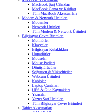
MacBook Şarj Cihazları
MacBook Çanta ve Kılıfları
Tüm MacBook Aksesuarları
Modem & Network Ürünleri
Modemler
Network Ürünleri
Tüm Modem & Network Ürünleri
Bilgisayar Çevre Birimleri
Monitörler
Klavyeler
BiIgisayar Kulaklıkları
Hoparlörler
Mouselar
Mouse Padleri
Dönüştürücüler
Soğutucu & Yükselticiler
Webcam Ürünleri
Kablolar
Laptop Çantaları
UPS & Güç Kaynakları
Yazıcılar
Yazıcı Sarf Ürünleri
Tüm Bilgisayar Çevre Birimleri
Tablet Aksesuarları