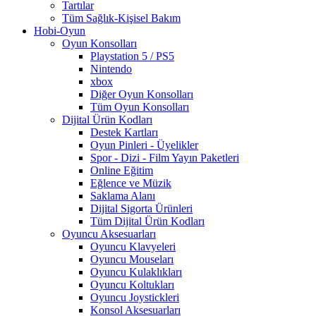
Tartılar
Tüm Sağlık-Kişisel Bakım
Hobi-Oyun
Oyun Konsolları
Playstation 5 / PS5
Nintendo
xbox
Diğer Oyun Konsolları
Tüm Oyun Konsolları
Dijital Ürün Kodları
Destek Kartları
Oyun Pinleri - Üyelikler
Spor - Dizi - Film Yayın Paketleri
Online Eğitim
Eğlence ve Müzik
Saklama Alanı
Dijital Sigorta Ürünleri
Tüm Dijital Ürün Kodları
Oyuncu Aksesuarları
Oyuncu Klavyeleri
Oyuncu Mouseları
Oyuncu Kulaklıkları
Oyuncu Koltukları
Oyuncu Joystickleri
Konsol Aksesuarları