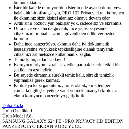
bulunmaktadır.
İster bir kafede oturuyor olun ister trende ayakta durun veya
kalabalık bir ofiste çalışın, PRO HD Privacy ekran koruyucu
ile ekranınız sizin kişisel alanınız olmaya devam eder.
Artık sinir bozucu yan bakışlar yok, sadece siz ve ekranınız.
Ultra ince ve daha da güvenli, ince yapısı sayesinde
cihazınızın orijinal tasarımı, güvenlikten ödün vermeden
korunur.
Daha ince panzerfolyo, ekranın daha iyi dokunmatik
hassasiyetine ve yüksek tepkiselliğine olanak tanıyarak
cihazınızı zahmetsizce kullanmanızı sağlar.
Temiz kalın, sırları saklayın!
Koruyucu folyomuz rahatsız edici parmak izlerini etkili bir
şekilde en aza indirir.
Bu sayede ekranınız sürekli temiz kalır, sürekli temizlik
yapmanıza gerek kalmaz.
Kırılmaya karşı garantimiz, firma olarak, kırık temperli
camlarla ilgili şikayetlere yanıt vermek amacıyla kırılmaz
ekran koruyucu panzerfolyo geliştirdik.
Daha Fazla
Ürün Özellikleri
Ürün Model Adı
SAMSUNG GALAXY S24 FE - PRO PRİVACY HD EDİTİON
PANZERFOLYO EKRAN KORUYUCU