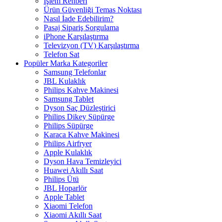
İşlem Rehberi
Ürün Güvenliği Temas Noktası
Nasıl İade Edebilirim?
Pasaj Sipariş Sorgulama
iPhone Karşılaştırma
Televizyon (TV) Karşılaştırma
Telefon Sat
Popüler Marka Kategoriler
Samsung Telefonlar
JBL Kulaklık
Philips Kahve Makinesi
Samsung Tablet
Dyson Saç Düzleştirici
Philips Dikey Süpürge
Philips Süpürge
Karaca Kahve Makinesi
Philips Airfryer
Apple Kulaklık
Dyson Hava Temizleyici
Huawei Akıllı Saat
Philips Ütü
JBL Hoparlör
Apple Tablet
Xiaomi Telefon
Xiaomi Akıllı Saat