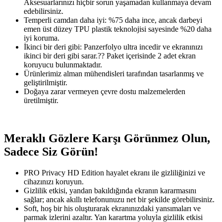
Aksesuarlarınızı hiçbir sorun yaşamadan kullanmaya devam
edebilirsiniz.
Temperli camdan daha iyi: %75 daha ince, ancak darbeyi
emen üst düzey TPU plastik teknolojisi sayesinde %20 daha
iyi koruma.
İkinci bir deri gibi: Panzerfolyo ultra incedir ve ekranınızı
ikinci bir deri gibi sarar.?? Paket içerisinde 2 adet ekran
koruyucu bulunmaktadır.
Ürünlerimiz alman mühendisleri tarafından tasarlanmış ve
geliştirilmiştir.
Doğaya zarar vermeyen çevre dostu malzemelerden
üretilmiştir.
Meraklı Gözlere Karşı Görünmez Olun,
Sadece Siz Görün!
PRO Privacy HD Edition hayalet ekranı ile gizliliğinizi ve
cihazınızı koruyun.
Gizlilik etkisi, yandan bakıldığında ekranın kararmasını
sağlar; ancak akıllı telefonunuzu net bir şekilde görebilirsiniz.
Soft, hoş bir his oluşturarak ekranınızdaki yansımaları ve
parmak izlerini azaltır. Yan karartma yoluyla gizlilik etkisi