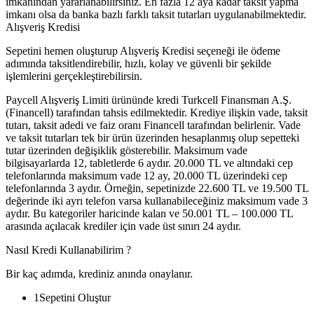
imkanından yararlanabilirsiniz. En fazla 12 aya kadar taksit yapma
imkanı olsa da banka bazlı farklı taksit tutarları uygulanabilmektedir.
Alışveriş Kredisi
Sepetini hemen oluşturup Alışveriş Kredisi seçeneği ile ödeme
adımında taksitlendirebilir, hızlı, kolay ve güvenli bir şekilde
işlemlerini gerçekleştirebilirsin.
Paycell Alışveriş Limiti ürününde kredi Turkcell Finansman A.Ş.
(Financell) tarafından tahsis edilmektedir. Krediye ilişkin vade, taksit
tutarı, taksit adedi ve faiz oranı Financell tarafından belirlenir. Vade
ve taksit tutarları tek bir ürün üzerinden hesaplanmış olup sepetteki
tutar üzerinden değişiklik gösterebilir. Maksimum vade
bilgisayarlarda 12, tabletlerde 6 aydır. 20.000 TL ve altındaki cep
telefonlarında maksimum vade 12 ay, 20.000 TL üzerindeki cep
telefonlarında 3 aydır. Örneğin, sepetinizde 22.600 TL ve 19.500 TL
değerinde iki ayrı telefon varsa kullanabileceğiniz maksimum vade 3
aydır. Bu kategoriler haricinde kalan ve 50.001 TL – 100.000 TL
arasında açılacak krediler için vade üst sınırı 24 aydır.
Nasıl Kredi Kullanabilirim ?
Bir kaç adımda, krediniz anında onaylanır.
1
Sepetini Oluştur