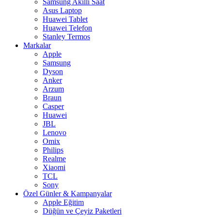
Samsung Akıllı Saat
Asus Laptop
Huawei Tablet
Huawei Telefon
Stanley Termos
Markalar
Apple
Samsung
Dyson
Anker
Arzum
Braun
Casper
Huawei
JBL
Lenovo
Omix
Philips
Realme
Xiaomi
TCL
Sony
Özel Günler & Kampanyalar
Apple Eğitim
Düğün ve Çeyiz Paketleri