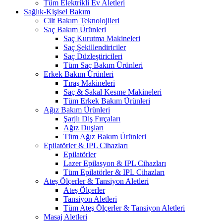
Tüm Elektrikli Ev Aletleri
Sağlık-Kişisel Bakım
Cilt Bakım Teknolojileri
Saç Bakım Ürünleri
Saç Kurutma Makineleri
Saç Şekillendiriciler
Saç Düzleştiricileri
Tüm Saç Bakım Ürünleri
Erkek Bakım Ürünleri
Tıraş Makineleri
Saç & Sakal Kesme Makineleri
Tüm Erkek Bakım Ürünleri
Ağız Bakım Ürünleri
Şarjlı Diş Fırçaları
Ağız Duşları
Tüm Ağız Bakım Ürünleri
Epilatörler & IPL Cihazları
Epilatörler
Lazer Epilasyon & IPL Cihazları
Tüm Epilatörler & IPL Cihazları
Ateş Ölçerler & Tansiyon Aletleri
Ateş Ölçerler
Tansiyon Aletleri
Tüm Ateş Ölçerler & Tansiyon Aletleri
Masaj Aletleri