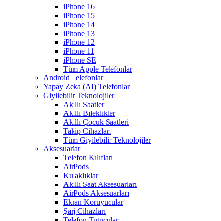
iPhone 16
iPhone 15
iPhone 14
iPhone 13
iPhone 12
iPhone 11
iPhone SE
Tüm Apple Telefonlar
Android Telefonlar
Yapay Zeka (AI) Telefonlar
Giyilebilir Teknolojiler
Akıllı Saatler
Akıllı Bileklikler
Akıllı Çocuk Saatleri
Takip Cihazları
Tüm Giyilebilir Teknolojiler
Aksesuarlar
Telefon Kılıfları
AirPods
Kulaklıklar
Akıllı Saat Aksesuarları
AirPods Aksesuarları
Ekran Koruyucular
Şarj Cihazları
Telefon Tutucular