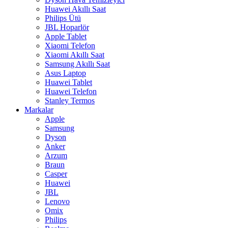
Huawei Akıllı Saat
Philips Ütü
JBL Hoparlör
Apple Tablet
Xiaomi Telefon
Xiaomi Akıllı Saat
Samsung Akıllı Saat
Asus Laptop
Huawei Tablet
Huawei Telefon
Stanley Termos
Markalar
Apple
Samsung
Dyson
Anker
Arzum
Braun
Casper
Huawei
JBL
Lenovo
Omix
Philips