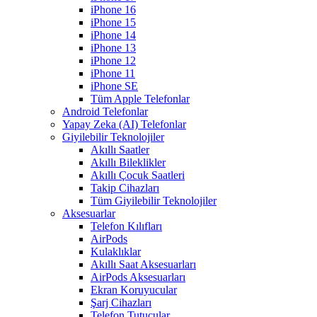
iPhone 16
iPhone 15
iPhone 14
iPhone 13
iPhone 12
iPhone 11
iPhone SE
Tüm Apple Telefonlar
Android Telefonlar
Yapay Zeka (AI) Telefonlar
Giyilebilir Teknolojiler
Akıllı Saatler
Akıllı Bileklikler
Akıllı Çocuk Saatleri
Takip Cihazları
Tüm Giyilebilir Teknolojiler
Aksesuarlar
Telefon Kılıfları
AirPods
Kulaklıklar
Akıllı Saat Aksesuarları
AirPods Aksesuarları
Ekran Koruyucular
Şarj Cihazları
Telefon Tutucular