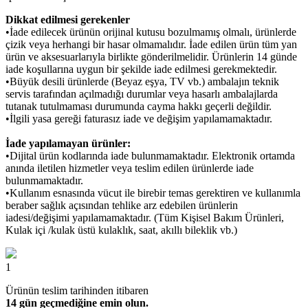
Dikkat edilmesi gerekenler
•İade edilecek ürünün orijinal kutusu bozulmamış olmalı, ürünlerde
çizik veya herhangi bir hasar olmamalıdır. İade edilen ürün tüm yan
ürün ve aksesuarlarıyla birlikte gönderilmelidir. Ürünlerin 14 günde
iade koşullarına uygun bir şekilde iade edilmesi gerekmektedir.
•Büyük desili ürünlerde (Beyaz eşya, TV vb.) ambalajın teknik
servis tarafından açılmadığı durumlar veya hasarlı ambalajlarda
tutanak tutulmaması durumunda cayma hakkı geçerli değildir.
•İlgili yasa gereği faturasız iade ve değişim yapılamamaktadır.
İade yapılamayan ürünler:
•Dijital ürün kodlarında iade bulunmamaktadır. Elektronik ortamda
anında iletilen hizmetler veya teslim edilen ürünlerde iade
bulunmamaktadır.
•Kullanım esnasında vücut ile birebir temas gerektiren ve kullanımla
beraber sağlık açısından tehlike arz edebilen ürünlerin
iadesi/değişimi yapılamamaktadır. (Tüm Kişisel Bakım Ürünleri,
Kulak içi /kulak üstü kulaklık, saat, akıllı bileklik vb.)
1
Ürünün teslim tarihinden itibaren
14 gün geçmediğine emin olun.