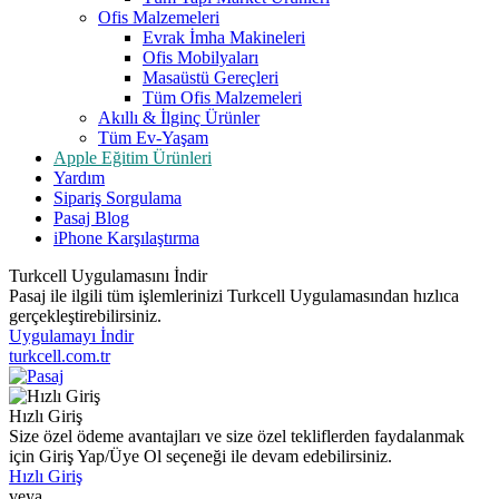
Ofis Malzemeleri
Evrak İmha Makineleri
Ofis Mobilyaları
Masaüstü Gereçleri
Tüm Ofis Malzemeleri
Akıllı & İlginç Ürünler
Tüm Ev-Yaşam
Apple Eğitim Ürünleri
Yardım
Sipariş Sorgulama
Pasaj Blog
iPhone Karşılaştırma
Turkcell Uygulamasını İndir
Pasaj ile ilgili tüm işlemlerinizi Turkcell Uygulamasından hızlıca
gerçekleştirebilirsiniz.
Uygulamayı İndir
turkcell.com.tr
Hızlı Giriş
Size özel ödeme avantajları ve size özel tekliflerden faydalanmak
için Giriş Yap/Üye Ol seçeneği ile devam edebilirsiniz.
Hızlı Giriş
veya