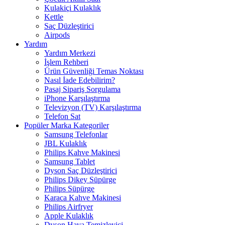
Kulakiçi Kulaklık
Kettle
Saç Düzleştirici
Airpods
Yardım
Yardım Merkezi
İşlem Rehberi
Ürün Güvenliği Temas Noktası
Nasıl İade Edebilirim?
Pasaj Sipariş Sorgulama
iPhone Karşılaştırma
Televizyon (TV) Karşılaştırma
Telefon Sat
Popüler Marka Kategoriler
Samsung Telefonlar
JBL Kulaklık
Philips Kahve Makinesi
Samsung Tablet
Dyson Saç Düzleştirici
Philips Dikey Süpürge
Philips Süpürge
Karaca Kahve Makinesi
Philips Airfryer
Apple Kulaklık
Dyson Hava Temizleyici