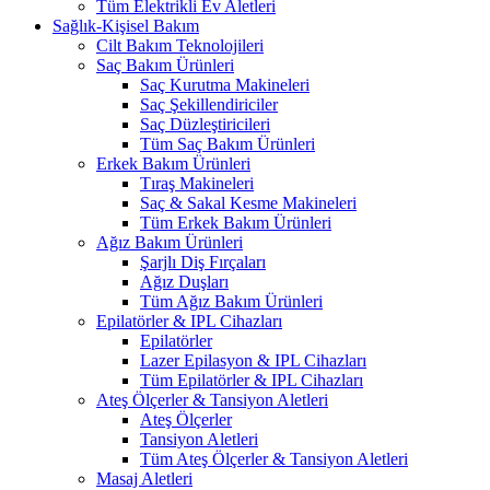
Tüm Elektrikli Ev Aletleri
Sağlık-Kişisel Bakım
Cilt Bakım Teknolojileri
Saç Bakım Ürünleri
Saç Kurutma Makineleri
Saç Şekillendiriciler
Saç Düzleştiricileri
Tüm Saç Bakım Ürünleri
Erkek Bakım Ürünleri
Tıraş Makineleri
Saç & Sakal Kesme Makineleri
Tüm Erkek Bakım Ürünleri
Ağız Bakım Ürünleri
Şarjlı Diş Fırçaları
Ağız Duşları
Tüm Ağız Bakım Ürünleri
Epilatörler & IPL Cihazları
Epilatörler
Lazer Epilasyon & IPL Cihazları
Tüm Epilatörler & IPL Cihazları
Ateş Ölçerler & Tansiyon Aletleri
Ateş Ölçerler
Tansiyon Aletleri
Tüm Ateş Ölçerler & Tansiyon Aletleri
Masaj Aletleri