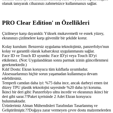
olanak tanıyarak cihazınızı zahmetsizce kullanmanızı sağlar.
PRO Clear Edition' ın Özellikleri
Çizilmeye karşı dayanıklı: Yüksek mukavemetli ve esnek yüzey,
ekranınızı çizilmelere karşı güvenilir bir şekilde korur.
Kolay kurulum: Benzersiz uygulama teknolojimiz, panzerfolyo'nun
kolay ve garantili olarak kabarcıksız uygulanmasını sağlar.
Face ID ve Touch ID uyumlu: Face ID'yi veya Touch ID'yi
etkilemez. (Not: Uygulandıktan sonra parmak izinin güncellenmesi
gerekmektedir.)
Kılıf Dostu: Ekran koruyucu tüm kılıflarla uyumludur.
Aksesuarlarınızı hiçbir sorun yaşamadan kullanmaya devam
edebilirsiniz.
Temperli camdan daha iyi: %75 daha ince, ancak darbeyi emen üst
düzey TPU plastik teknolojisi sayesinde %20 daha iyi koruma.
İkinci bir deri gibi: Panzerfolyo ultra incedir ve ekranınızı ikinci bir
deri gibi sarar.??Paket içerisinde 2 Adet Ekran koruyucu
bulunmaktadır.
Ürünlerimiz Alman Mühendisleri Tarafından Tasarlanmış ve
Geliştirilmiştir.??Doğaya zarar vermeyen çevre dostu malzemelerden