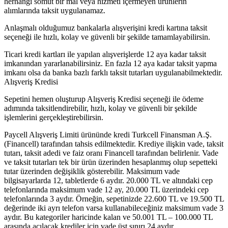
herhangi somut bir mal veya hizmeti içermeyen ürünlerin
alımlarında taksit uygulanamaz.
Anlaşmalı olduğumuz bankalarla alışverişini kredi kartına taksit
seçeneği ile hızlı, kolay ve güvenli bir şekilde tamamlayabilirsin.
Ticari kredi kartları ile yapılan alışverişlerde 12 aya kadar taksit
imkanından yararlanabilirsiniz. En fazla 12 aya kadar taksit yapma
imkanı olsa da banka bazlı farklı taksit tutarları uygulanabilmektedir.
Alışveriş Kredisi
Sepetini hemen oluşturup Alışveriş Kredisi seçeneği ile ödeme
adımında taksitlendirebilir, hızlı, kolay ve güvenli bir şekilde
işlemlerini gerçekleştirebilirsin.
Paycell Alışveriş Limiti ürününde kredi Turkcell Finansman A.Ş.
(Financell) tarafından tahsis edilmektedir. Krediye ilişkin vade, taksit
tutarı, taksit adedi ve faiz oranı Financell tarafından belirlenir. Vade
ve taksit tutarları tek bir ürün üzerinden hesaplanmış olup sepetteki
tutar üzerinden değişiklik gösterebilir. Maksimum vade
bilgisayarlarda 12, tabletlerde 6 aydır. 20.000 TL ve altındaki cep
telefonlarında maksimum vade 12 ay, 20.000 TL üzerindeki cep
telefonlarında 3 aydır. Örneğin, sepetinizde 22.600 TL ve 19.500 TL
değerinde iki ayrı telefon varsa kullanabileceğiniz maksimum vade 3
aydır. Bu kategoriler haricinde kalan ve 50.001 TL – 100.000 TL
arasında açılacak krediler için vade üst sınırı 24 aydır.