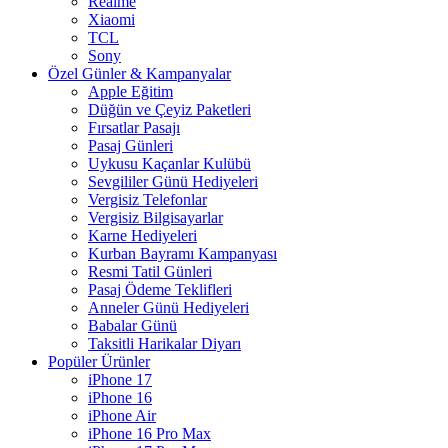
Realme
Xiaomi
TCL
Sony
Özel Günler & Kampanyalar
Apple Eğitim
Düğün ve Çeyiz Paketleri
Fırsatlar Pasajı
Pasaj Günleri
Uykusu Kaçanlar Kulübü
Sevgililer Günü Hediyeleri
Vergisiz Telefonlar
Vergisiz Bilgisayarlar
Karne Hediyeleri
Kurban Bayramı Kampanyası
Resmi Tatil Günleri
Pasaj Ödeme Teklifleri
Anneler Günü Hediyeleri
Babalar Günü
Taksitli Harikalar Diyarı
Popüler Ürünler
iPhone 17
iPhone 16
iPhone Air
iPhone 16 Pro Max