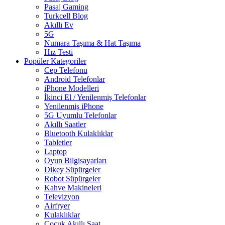
Pasaj Gaming
Turkcell Blog
Akıllı Ev
5G
Numara Taşıma & Hat Taşıma
Hız Testi
Popüler Kategoriler
Cep Telefonu
Android Telefonlar
iPhone Modelleri
İkinci El / Yenilenmiş Telefonlar
Yenilenmiş iPhone
5G Uyumlu Telefonlar
Akıllı Saatler
Bluetooth Kulaklıklar
Tabletler
Laptop
Oyun Bilgisayarları
Dikey Süpürgeler
Robot Süpürgeler
Kahve Makineleri
Televizyon
Airfryer
Kulaklıklar
Çocuk Akıllı Saat