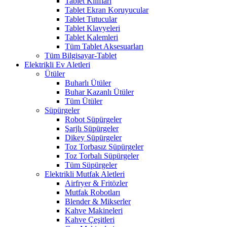
Tablet Kılıfları
Tablet Ekran Koruyucular
Tablet Tutucular
Tablet Klavyeleri
Tablet Kalemleri
Tüm Tablet Aksesuarları
Tüm Bilgisayar-Tablet
Elektrikli Ev Aletleri
Ütüler
Buharlı Ütüler
Buhar Kazanlı Ütüler
Tüm Ütüler
Süpürgeler
Robot Süpürgeler
Şarjlı Süpürgeler
Dikey Süpürgeler
Toz Torbasız Süpürgeler
Toz Torbalı Süpürgeler
Tüm Süpürgeler
Elektrikli Mutfak Aletleri
Airfryer & Fritözler
Mutfak Robotları
Blender & Mikserler
Kahve Makineleri
Kahve Çeşitleri