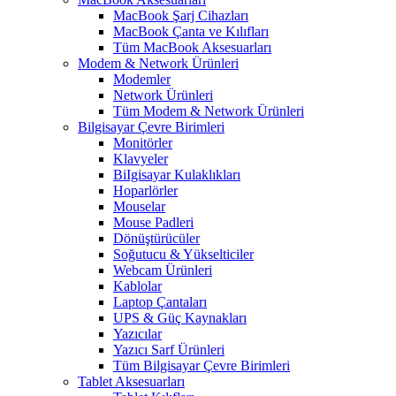
MacBook Şarj Cihazları
MacBook Çanta ve Kılıfları
Tüm MacBook Aksesuarları
Modem & Network Ürünleri
Modemler
Network Ürünleri
Tüm Modem & Network Ürünleri
Bilgisayar Çevre Birimleri
Monitörler
Klavyeler
BiIgisayar Kulaklıkları
Hoparlörler
Mouselar
Mouse Padleri
Dönüştürücüler
Soğutucu & Yükselticiler
Webcam Ürünleri
Kablolar
Laptop Çantaları
UPS & Güç Kaynakları
Yazıcılar
Yazıcı Sarf Ürünleri
Tüm Bilgisayar Çevre Birimleri
Tablet Aksesuarları