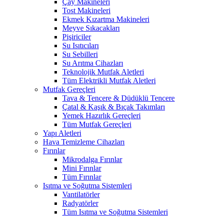
Çay Makineleri
Tost Makineleri
Ekmek Kızartma Makineleri
Meyve Sıkacakları
Pişiriciler
Su Isıtıcıları
Su Sebilleri
Su Arıtma Cihazları
Teknolojik Mutfak Aletleri
Tüm Elektrikli Mutfak Aletleri
Mutfak Gereçleri
Tava & Tencere & Düdüklü Tencere
Çatal & Kaşık & Bıçak Takımları
Yemek Hazırlık Gereçleri
Tüm Mutfak Gereçleri
Yapı Aletleri
Hava Temizleme Cihazları
Fırınlar
Mikrodalga Fırınlar
Mini Fırınlar
Tüm Fırınlar
Isıtma ve Soğutma Sistemleri
Vantilatörler
Radyatörler
Tüm Isıtma ve Soğutma Sistemleri