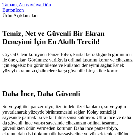
Tamam, Anasayfaya Dön
ButtonIcon
Ürün Açıklamaları
Temiz, Net ve Güvenli Bir Ekran
Deneyimi İçin En Akıllı Tercih!
Crystal Clear koruyucu Panzerfolyo, kristal berraklığında görünümü
ile öne çıkar. Görünmez varlığıyla orijinal tasarımı korur ve cihazınız
için engelsiz bir görüntüleme ve kullanıcı deneyimi sağlar.Esnek
yüzeyi ekranınızı çizilmelere karşı güvenilir bir şekilde korur.
Daha İnce, Daha Güvenli
Su ve yağ itici panzerfolyo, üzerindeki özel kaplama, su ve yağın
yuvarlanarak yüzeyde birikmemesini sağlar. Kolay temizliği
sayesinde parmak izi ve kir tutma şansı kalmıyor. Ultra ince ve daha
da güvenli, ince yapısı sayesinde cihazınızın orijinal tasarımı,
güvenlikten ödün vermeden korunur. Daha ince panzerfolyo,
ekranın daha iyi dokunmatik hassasiyetine ve yüksek tepkiselliğine