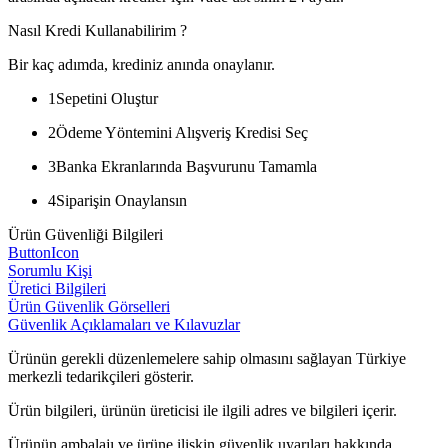
Nasıl Kredi Kullanabilirim ?
Bir kaç adımda, krediniz anında onaylanır.
1
Sepetini Oluştur
2
Ödeme Yöntemini Alışveriş Kredisi Seç
3
Banka Ekranlarında Başvurunu Tamamla
4
Siparişin Onaylansın
Ürün Güvenliği Bilgileri
ButtonIcon
Sorumlu Kişi
Üretici Bilgileri
Ürün Güvenlik Görselleri
Güvenlik Açıklamaları ve Kılavuzlar
Ürünün gerekli düzenlemelere sahip olmasını sağlayan Türkiye
merkezli tedarikçileri gösterir.
Ürün bilgileri, ürünün üreticisi ile ilgili adres ve bilgileri içerir.
Ürünün ambalajı ve ürüne ilişkin güvenlik uyarıları hakkında