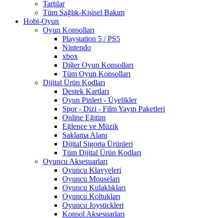
Tartılar
Tüm Sağlık-Kişisel Bakım
Hobi-Oyun
Oyun Konsolları
Playstation 5 / PS5
Nintendo
xbox
Diğer Oyun Konsolları
Tüm Oyun Konsolları
Dijital Ürün Kodları
Destek Kartları
Oyun Pinleri - Üyelikler
Spor - Dizi - Film Yayın Paketleri
Online Eğitim
Eğlence ve Müzik
Saklama Alanı
Dijital Sigorta Ürünleri
Tüm Dijital Ürün Kodları
Oyuncu Aksesuarları
Oyuncu Klavyeleri
Oyuncu Mouseları
Oyuncu Kulaklıkları
Oyuncu Koltukları
Oyuncu Joystickleri
Konsol Aksesuarları