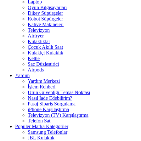
Laptop
Oyun Bilgisayarları
Dikey Süpürgeler
Robot Süpürgeler
Kahve Makineleri
Televizyon
Airfryer
Kulaklıklar
Çocuk Akıllı Saat
Kulakiçi Kulaklık
Kettle
Saç Düzleştirici
Airpods
Yardım
Yardım Merkezi
İşlem Rehberi
Ürün Güvenliği Temas Noktası
Nasıl İade Edebilirim?
Pasaj Sipariş Sorgulama
iPhone Karşılaştırma
Televizyon (TV) Karşılaştırma
Telefon Sat
Popüler Marka Kategoriler
Samsung Telefonlar
JBL Kulaklık