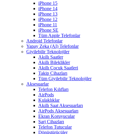
iPhone 15
iPhone 14
iPhone 13
iPhone 12
iPhone 11
iPhone SE
Tüm Apple Telefonlar
Android Telefonlar
Yapay Zeka (AI) Telefonlar
Giyilebilir Teknolojiler
Akıllı Saatler
Akıllı Bileklikler
Akıllı Çocuk Saatleri
Takip Cihazları
Tüm Giyilebilir Teknolojiler
Aksesuarlar
Telefon Kılıfları
AirPods
Kulaklıklar
Akıllı Saat Aksesuarları
AirPods Aksesuarları
Ekran Koruyucular
Şarj Cihazları
Telefon Tutucular
Dönüştürücüler