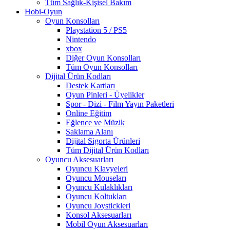
Tüm Sağlık-Kişisel Bakım
Hobi-Oyun
Oyun Konsolları
Playstation 5 / PS5
Nintendo
xbox
Diğer Oyun Konsolları
Tüm Oyun Konsolları
Dijital Ürün Kodları
Destek Kartları
Oyun Pinleri - Üyelikler
Spor - Dizi - Film Yayın Paketleri
Online Eğitim
Eğlence ve Müzik
Saklama Alanı
Dijital Sigorta Ürünleri
Tüm Dijital Ürün Kodları
Oyuncu Aksesuarları
Oyuncu Klavyeleri
Oyuncu Mouseları
Oyuncu Kulaklıkları
Oyuncu Koltukları
Oyuncu Joystickleri
Konsol Aksesuarları
Mobil Oyun Aksesuarları