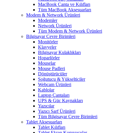
MacBook Çanta ve Kılıfları
Tüm MacBook Aksesuarları
Modem & Network Ürünleri
Modemler
Network Ürünleri
Tüm Modem & Network Ürünleri
Bilgisayar Çevre Birimleri
Monitörler
Klavyeler
BiIgisayar Kulaklıkları
Hoparlörler
Mouselar
Mouse Padleri
Dönüştürücüler
Soğutucu & Yükselticiler
Webcam Ürünleri
Kablolar
Laptop Çantaları
UPS & Güç Kaynakları
Yazıcılar
Yazıcı Sarf Ürünleri
Tüm Bilgisayar Çevre Birimleri
Tablet Aksesuarları
Tablet Kılıfları
Tablet Ekran Koruyucular