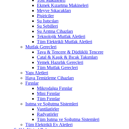
Tost Makineleri
Ekmek Kızartma Makineleri
Meyve Sıkacakları
Pişiriciler
Su Isıtıcıları
Su Sebilleri
Su Arıtma Cihazları
Teknolojik Mutfak Aletleri
Tüm Elektrikli Mutfak Aletleri
Mutfak Gereçleri
Tava & Tencere & Düdüklü Tencere
Çatal & Kaşık & Bıçak Takımları
Yemek Hazırlık Gereçleri
Tüm Mutfak Gereçleri
Yapı Aletleri
Hava Temizleme Cihazları
Fırınlar
Mikrodalga Fırınlar
Mini Fırınlar
Tüm Fırınlar
Isıtma ve Soğutma Sistemleri
Vantilatörler
Radyatörler
Tüm Isıtma ve Soğutma Sistemleri
Tüm Elektrikli Ev Aletleri