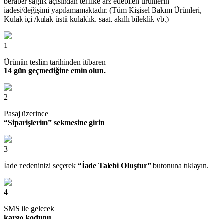
beraber sağlık açısından tehlike arz edebilen ürünlerin
iadesi/değişimi yapılamamaktadır. (Tüm Kişisel Bakım Ürünleri,
Kulak içi /kulak üstü kulaklık, saat, akıllı bileklik vb.)
1
Ürünün teslim tarihinden itibaren
14 gün geçmediğine emin olun.
2
Pasaj üzerinde
“Siparişlerim” sekmesine girin
3
İade nedeninizi seçerek
“İade Talebi OIuştur”
butonuna tıklayın.
4
SMS ile gelecek
kargo kodunu