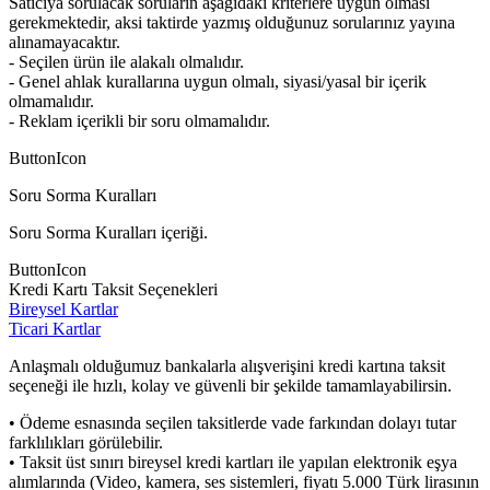
Satıcıya sorulacak soruların aşağıdaki kriterlere uygun olması
gerekmektedir, aksi taktirde yazmış olduğunuz sorularınız yayına
alınamayacaktır.
- Seçilen ürün ile alakalı olmalıdır.
- Genel ahlak kurallarına uygun olmalı, siyasi/yasal bir içerik
olmamalıdır.
- Reklam içerikli bir soru olmamalıdır.
ButtonIcon
Soru Sorma Kuralları
Soru Sorma Kuralları içeriği.
ButtonIcon
Kredi Kartı Taksit Seçenekleri
Bireysel Kartlar
Ticari Kartlar
Anlaşmalı olduğumuz bankalarla alışverişini kredi kartına taksit
seçeneği ile hızlı, kolay ve güvenli bir şekilde tamamlayabilirsin.
• Ödeme esnasında seçilen taksitlerde vade farkından dolayı tutar
farklılıkları görülebilir.
• Taksit üst sınırı bireysel kredi kartları ile yapılan elektronik eşya
alımlarında (Video, kamera, ses sistemleri, fiyatı 5.000 Türk lirasının