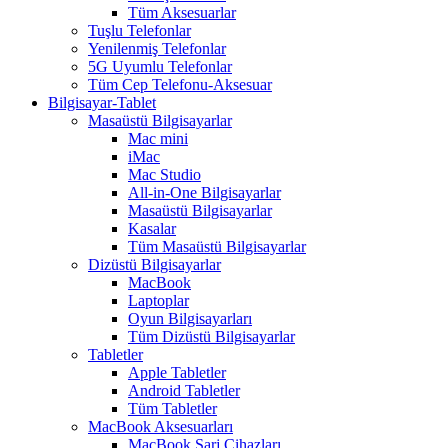
Tüm Aksesuarlar
Tuşlu Telefonlar
Yenilenmiş Telefonlar
5G Uyumlu Telefonlar
Tüm Cep Telefonu-Aksesuar
Bilgisayar-Tablet
Masaüstü Bilgisayarlar
Mac mini
iMac
Mac Studio
All-in-One Bilgisayarlar
Masaüstü Bilgisayarlar
Kasalar
Tüm Masaüstü Bilgisayarlar
Dizüstü Bilgisayarlar
MacBook
Laptoplar
Oyun Bilgisayarları
Tüm Dizüstü Bilgisayarlar
Tabletler
Apple Tabletler
Android Tabletler
Tüm Tabletler
MacBook Aksesuarları
MacBook Şarj Cihazları