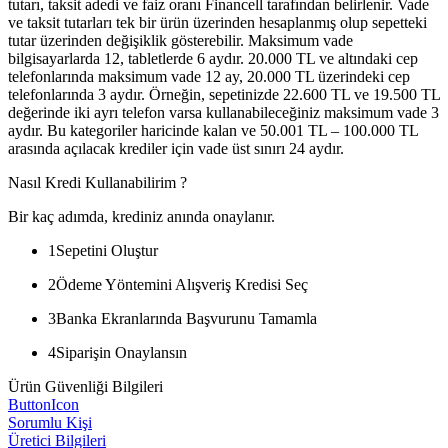
tutarı, taksit adedi ve faiz oranı Financell tarafından belirlenir. Vade
ve taksit tutarları tek bir ürün üzerinden hesaplanmış olup sepetteki
tutar üzerinden değişiklik gösterebilir. Maksimum vade
bilgisayarlarda 12, tabletlerde 6 aydır. 20.000 TL ve altındaki cep
telefonlarında maksimum vade 12 ay, 20.000 TL üzerindeki cep
telefonlarında 3 aydır. Örneğin, sepetinizde 22.600 TL ve 19.500 TL
değerinde iki ayrı telefon varsa kullanabileceğiniz maksimum vade 3
aydır. Bu kategoriler haricinde kalan ve 50.001 TL – 100.000 TL
arasında açılacak krediler için vade üst sınırı 24 aydır.
Nasıl Kredi Kullanabilirim ?
Bir kaç adımda, krediniz anında onaylanır.
1
Sepetini Oluştur
2
Ödeme Yöntemini Alışveriş Kredisi Seç
3
Banka Ekranlarında Başvurunu Tamamla
4
Siparişin Onaylansın
Ürün Güvenliği Bilgileri
ButtonIcon
Sorumlu Kişi
Üretici Bilgileri