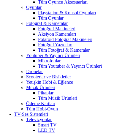
Tüm Oyuncu Aksesuarları
Oyunlar
Playstation & Konsol Oyunları
Tüm Oyunlar
Fotoğraf & Kameralar
Fotoğraf Makineleri
Aksiyon Kameraları
Polaroid Fotoğraf Makineleri
Fotoğraf Yazıcıları
Tüm Fotoğraf & Kameralar
Youtuber & Yayıncı Ürünleri
Mikrofonlar
Tüm Youtuber & Yayıncı Ürünleri
Dronelar
Scooterlar ve Bisikletler
Yetişkin Hobi & Eğlence
Müzik Ürünleri
Pikaplar
Tüm Müzik Ürünleri
Ödeme Kartları
Tüm Hobi-Oyun
TV-Ses Sistemleri
Televizyonlar
Smart TV
LED TV