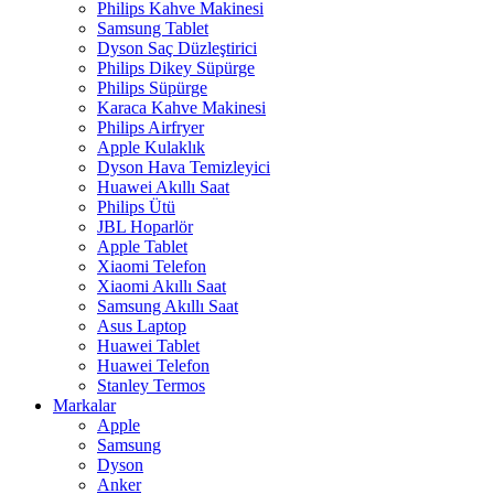
Philips Kahve Makinesi
Samsung Tablet
Dyson Saç Düzleştirici
Philips Dikey Süpürge
Philips Süpürge
Karaca Kahve Makinesi
Philips Airfryer
Apple Kulaklık
Dyson Hava Temizleyici
Huawei Akıllı Saat
Philips Ütü
JBL Hoparlör
Apple Tablet
Xiaomi Telefon
Xiaomi Akıllı Saat
Samsung Akıllı Saat
Asus Laptop
Huawei Tablet
Huawei Telefon
Stanley Termos
Markalar
Apple
Samsung
Dyson
Anker