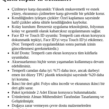
Çizilmeye karşı dayanıklı: Yüksek mukavemetli ve esnek
yüzey, ekranınızı çizilmelere karşı güvenilir bir şekilde korur.
Kendiliğinden iyileşen çizikler: Özel kaplaması sayesinde
hafif çizikler adeta sihirle kendiliğinden kaybolur.
Kolay kurulum: Benzersiz uygulama teknolojimiz, folyonun
kolay ve garantili olarak kabarcıksız uygulanmasını sağlar.
Face ID ve Touch ID uyumlu: Temperli cam ekran koruyucu
dokunmatik tepkiyi, Face ID'yi veya Touch ID'yi etkilemez.
(Not: Temperli cam uygulandıktan sonra parmak izinin
güncellenmesi gerekmektedir.)
Kılıf Dostu: Temperli cam ekran koruyucu tüm kılıflarla
uyumludur.
Aksesuarlarınızı hiçbir sorun yaşamadan kullanmaya devam
edebilirsiniz.
Temperli camdan daha iyi: %75 daha ince, ancak darbeyi
emen üst düzey TPU plastik teknolojisi sayesinde %20 daha
iyi koruma.
İkinci bir deri gibi: Folyo ultra incedir ve ekranınızı ikinci bir
deri gibi sarar.
Paket içerisinde 2 Adet Ekran koruyucu bulunmaktadır.
Ürünlerimiz Alman Mühendisleri Tarafından Tasarlanmış ve
Geliştirilmiştir.
Doğaya zarar vermeyen çevre dostu malzemelerden