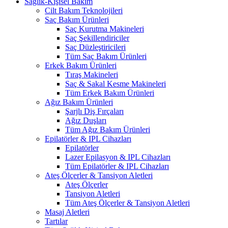
Sağlık-Kişisel Bakım
Cilt Bakım Teknolojileri
Saç Bakım Ürünleri
Saç Kurutma Makineleri
Saç Şekillendiriciler
Saç Düzleştiricileri
Tüm Saç Bakım Ürünleri
Erkek Bakım Ürünleri
Tıraş Makineleri
Saç & Sakal Kesme Makineleri
Tüm Erkek Bakım Ürünleri
Ağız Bakım Ürünleri
Şarjlı Diş Fırçaları
Ağız Duşları
Tüm Ağız Bakım Ürünleri
Epilatörler & IPL Cihazları
Epilatörler
Lazer Epilasyon & IPL Cihazları
Tüm Epilatörler & IPL Cihazları
Ateş Ölçerler & Tansiyon Aletleri
Ateş Ölçerler
Tansiyon Aletleri
Tüm Ateş Ölçerler & Tansiyon Aletleri
Masaj Aletleri
Tartılar