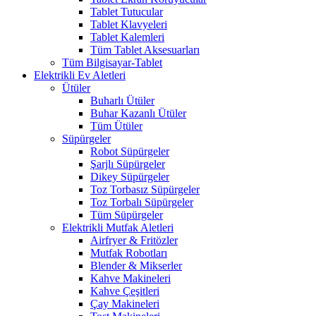
Tablet Tutucular
Tablet Klavyeleri
Tablet Kalemleri
Tüm Tablet Aksesuarları
Tüm Bilgisayar-Tablet
Elektrikli Ev Aletleri
Ütüler
Buharlı Ütüler
Buhar Kazanlı Ütüler
Tüm Ütüler
Süpürgeler
Robot Süpürgeler
Şarjlı Süpürgeler
Dikey Süpürgeler
Toz Torbasız Süpürgeler
Toz Torbalı Süpürgeler
Tüm Süpürgeler
Elektrikli Mutfak Aletleri
Airfryer & Fritözler
Mutfak Robotları
Blender & Mikserler
Kahve Makineleri
Kahve Çeşitleri
Çay Makineleri