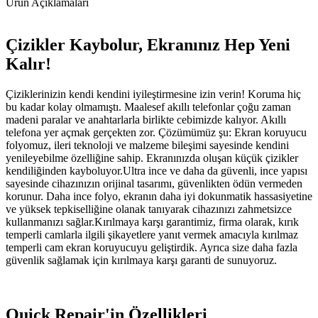
Ürün Açıklamaları
Çizikler Kaybolur, Ekranınız Hep Yeni
Kalır!
Çiziklerinizin kendi kendini iyileştirmesine izin verin! Koruma hiç
bu kadar kolay olmamıştı. Maalesef akıllı telefonlar çoğu zaman
madeni paralar ve anahtarlarla birlikte cebimizde kalıyor. Akıllı
telefona yer açmak gerçekten zor. Çözümümüz şu: Ekran koruyucu
folyomuz, ileri teknoloji ve malzeme bileşimi sayesinde kendini
yenileyebilme özelliğine sahip. Ekranınızda oluşan küçük çizikler
kendiliğinden kayboluyor.Ultra ince ve daha da güvenli, ince yapısı
sayesinde cihazınızın orijinal tasarımı, güvenlikten ödün vermeden
korunur. Daha ince folyo, ekranın daha iyi dokunmatik hassasiyetine
ve yüksek tepkiselliğine olanak tanıyarak cihazınızı zahmetsizce
kullanmanızı sağlar.Kırılmaya karşı garantimiz, firma olarak, kırık
temperli camlarla ilgili şikayetlere yanıt vermek amacıyla kırılmaz
temperli cam ekran koruyucuyu geliştirdik. Ayrıca size daha fazla
güvenlik sağlamak için kırılmaya karşı garanti de sunuyoruz.
Quick Repair'in Özellikleri