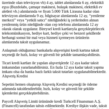
üzerinde olan televizyon vb) 4 ay, tablet alımlarında 6 ay, elektrikli
eşya (Buzdolabı, çamaşır makinesi, bulaşık makinesi, elektrikli ev
aletleri vb.) alımlarında ve fiyatı 5.000 Türk Lirasına kadar olan
televizyon alımlarında 9 ay, bilgisayar alımlarında 12 ay, “yenileme
merkezi” veya “yetkili satıcı” niteliğindeki iş yerlerinden alınan
yenilenmiş ürün niteliğinde olan cep telefonu alımlarında 12 ay
olarak olarak uygulanır. Bireysel kredi kartlarıyla gerçekleştirilecek
telekomünikasyon, hediye kart, hediye çeki ve benzeri şekillerde
herhangi somut bir mal veya hizmeti içermeyen ürünlerin
alımlarında taksit uygulanamaz.
Anlaşmalı olduğumuz bankalarla alışverişini kredi kartına taksit
seçeneği ile hızlı, kolay ve güvenli bir şekilde tamamlayabilirsin.
Ticari kredi kartları ile yapılan alışverişlerde 12 aya kadar taksit
imkanından yararlanabilirsiniz. En fazla 12 aya kadar taksit yapma
imkanı olsa da banka bazlı farklı taksit tutarları uygulanabilmektedir.
Alışveriş Kredisi
Sepetini hemen oluşturup Alışveriş Kredisi seçeneği ile ödeme
adımında taksitlendirebilir, hızlı, kolay ve güvenli bir şekilde
işlemlerini gerçekleştirebilirsin.
Paycell Alışveriş Limiti ürününde kredi Turkcell Finansman A.Ş.
(Financell) tarafından tahsis edilmektedir. Krediye ilişkin vade, taksit