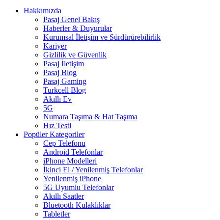
Hakkımızda
Pasaj Genel Bakış
Haberler & Duyurular
Kurumsal İletişim ve Sürdürürebilirlik
Kariyer
Gizlilik ve Güvenlik
Pasaj İletişim
Pasaj Blog
Pasaj Gaming
Turkcell Blog
Akıllı Ev
5G
Numara Taşıma & Hat Taşıma
Hız Testi
Popüler Kategoriler
Cep Telefonu
Android Telefonlar
iPhone Modelleri
İkinci El / Yenilenmiş Telefonlar
Yenilenmiş iPhone
5G Uyumlu Telefonlar
Akıllı Saatler
Bluetooth Kulaklıklar
Tabletler