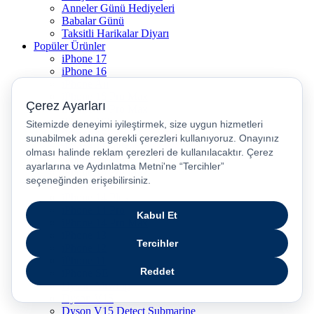
Anneler Günü Hediyeleri
Babalar Günü
Taksitli Harikalar Diyarı
Popüler Ürünler
iPhone 17
iPhone 16
iPhone Air
iPhone 16 Pro Max
iPhone 17 Pro Max
iPhone 16E
iPhone 15
iPhone 15 Plus
iPhone 15 Pro
iPhone 15 Pro Max
iPhone 14
iPhone 14 Plus
iPhone 14 Pro
iPhone 14 Pro Max
iPhone 13
iPhone 12
iPhone 11
iPhone SE
Dyson Airwrap
Dyson V15
Dyson V15 Detect Submarine