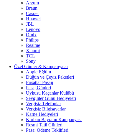
Arzum
Braun
Casper
Huawei
JBL
Lenovo
Omix
Philips
Realme
Xiaomi
TCL
Sony
Özel Günler & Kampanyalar
Apple Eğitim
Düğün ve Çeyiz Paketleri
Fırsatlar Pasajı
Pasaj Günleri
Uykusu Kaçanlar Kulübü
Sevgililer Günü Hediyeleri
Vergisiz Telefonlar
Vergisiz Bilgisayarlar
Karne Hediyeleri
Kurban Bayramı Kampanyası
Resmi Tatil Günleri
Pasaj Ödeme Teklifleri