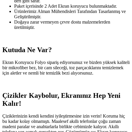
deri gibi sarar.
Paket içerisinde 2 Adet Ekran koruyucu bulunmaktadır.
Ürünlerimiz Alman Mühendisleri Tarafından Tasarlanmış ve
Geliştirilmiştir.
Doğaya zarar vermeyen çevre dostu malzemelerden
üretilmiştir.
Kutuda Ne Var?
Ekran Koruyucu Folyo sipariş ediyorsunuz ve bizden yüksek kaliteli
bir mikrofiber bez, bir cam sileceği, toz parçacıklarını temizlemek
için aletler ve nemli bir temizlik bezi alıyorsunuz.
Çizikler Kaybolur, Ekranınız Hep Yeni
Kalır!
Çiziklerinizin kendi kendini iyileştirmesine izin verin! Koruma hiç
bu kadar kolay olmamıştı. Maalesef akıllı telefonlar çoğu zaman
madeni paralar ve anahtarlarla birlikte cebimizde kalıyor. Akıllı
telefona yer açmak gerçekten zor. Çözümümüz şu: Ekran koruyucu