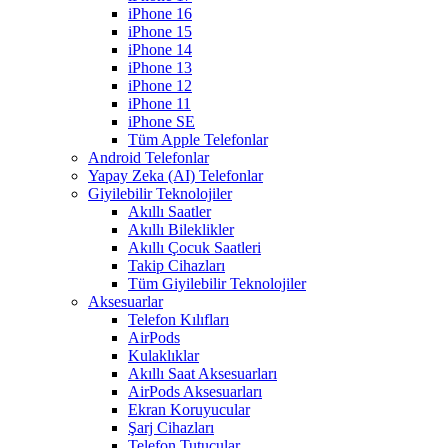
iPhone 16
iPhone 15
iPhone 14
iPhone 13
iPhone 12
iPhone 11
iPhone SE
Tüm Apple Telefonlar
Android Telefonlar
Yapay Zeka (AI) Telefonlar
Giyilebilir Teknolojiler
Akıllı Saatler
Akıllı Bileklikler
Akıllı Çocuk Saatleri
Takip Cihazları
Tüm Giyilebilir Teknolojiler
Aksesuarlar
Telefon Kılıfları
AirPods
Kulaklıklar
Akıllı Saat Aksesuarları
AirPods Aksesuarları
Ekran Koruyucular
Şarj Cihazları
Telefon Tutucular