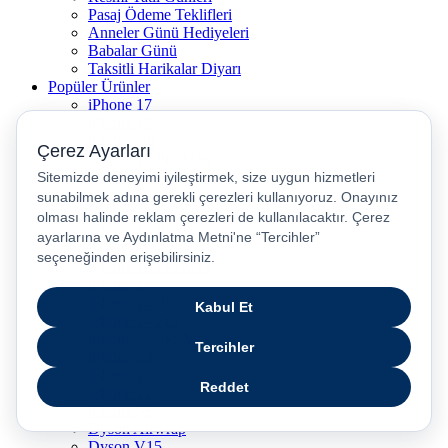
Pasaj Ödeme Teklifleri
Anneler Günü Hediyeleri
Babalar Günü
Taksitli Harikalar Diyarı
Popüler Ürünler
iPhone 17
iPhone 16
iPhone Air
iPhone 16 Pro Max
iPhone 17 Pro Max
iPhone 16E
iPhone 15
iPhone 15 Plus
iPhone 15 Pro
iPhone 15 Pro Max
iPhone 14
iPhone 14 Plus
iPhone 14 Pro
iPhone 14 Pro Max
iPhone 13
iPhone 12
iPhone 11
iPhone SE
Dyson Airwrap
Dyson V15