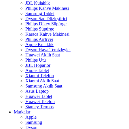
JBL Kulaklık
Philips Kahve Makinesi
Samsung Tablet
Dyson Saç Düzleştirici
Philips Dikey Süpürge
Philips Süpürge
Karaca Kahve Makinesi
Philips Airfryer
Apple Kulaklık
Dyson Hava Temizleyici
Huawei Akıllı Saat
Philips Ütü
JBL Hoparlör
Apple Tablet
Xiaomi Telefon
Xiaomi Akıllı Saat
Samsung Akıllı Saat
Asus Laptop
Huawei Tablet
Huawei Telefon
Stanley Termos
Markalar
Apple
Samsung
Dyson