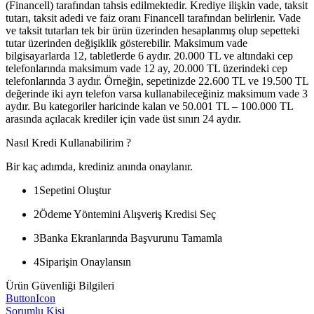
(Financell) tarafından tahsis edilmektedir. Krediye ilişkin vade, taksit
tutarı, taksit adedi ve faiz oranı Financell tarafından belirlenir. Vade
ve taksit tutarları tek bir ürün üzerinden hesaplanmış olup sepetteki
tutar üzerinden değişiklik gösterebilir. Maksimum vade
bilgisayarlarda 12, tabletlerde 6 aydır. 20.000 TL ve altındaki cep
telefonlarında maksimum vade 12 ay, 20.000 TL üzerindeki cep
telefonlarında 3 aydır. Örneğin, sepetinizde 22.600 TL ve 19.500 TL
değerinde iki ayrı telefon varsa kullanabileceğiniz maksimum vade 3
aydır. Bu kategoriler haricinde kalan ve 50.001 TL – 100.000 TL
arasında açılacak krediler için vade üst sınırı 24 aydır.
Nasıl Kredi Kullanabilirim ?
Bir kaç adımda, krediniz anında onaylanır.
1
Sepetini Oluştur
2
Ödeme Yöntemini Alışveriş Kredisi Seç
3
Banka Ekranlarında Başvurunu Tamamla
4
Siparişin Onaylansın
Ürün Güvenliği Bilgileri
ButtonIcon
Sorumlu Kişi