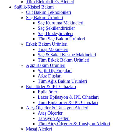
Tüm Elektrikli Ev Aletleri
Sağlık-Kişisel Bakım
Cilt Bakım Teknolojileri
Saç Bakım Ürünleri
Saç Kurutma Makineleri
Saç Şekillendiriciler
Saç Düzleştiricileri
Tüm Saç Bakım Ürünleri
Erkek Bakım Ürünleri
Tıraş Makineleri
Saç & Sakal Kesme Makineleri
Tüm Erkek Bakım Ürünleri
Ağız Bakım Ürünleri
Şarjlı Diş Fırçaları
Ağız Duşları
Tüm Ağız Bakım Ürünleri
Epilatörler & IPL Cihazları
Epilatörler
Lazer Epilasyon & IPL Cihazları
Tüm Epilatörler & IPL Cihazları
Ateş Ölçerler & Tansiyon Aletleri
Ateş Ölçerler
Tansiyon Aletleri
Tüm Ateş Ölçerler & Tansiyon Aletleri
Masaj Aletleri