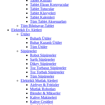
Tablet Kılıfları
Tablet Ekran Koruyucular
Tablet Tutucular
Tablet Klavyeleri
Tablet Kalemleri
Tüm Tablet Aksesuarları
Tüm Bilgisayar-Tablet
Elektrikli Ev Aletleri
Ütüler
Buharlı Ütüler
Buhar Kazanlı Ütüler
Tüm Ütüler
Süpürgeler
Robot Süpürgeler
Şarjlı Süpürgeler
Dikey Süpürgeler
Toz Torbasız Süpürgeler
Toz Torbalı Süpürgeler
Tüm Süpürgeler
Elektrikli Mutfak Aletleri
Airfryer & Fritözler
Mutfak Robotları
Blender & Mikserler
Kahve Makineleri
Kahve Çeşitleri