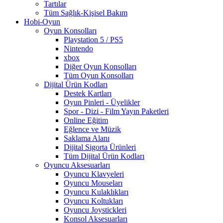
Tartılar
Tüm Sağlık-Kişisel Bakım
Hobi-Oyun
Oyun Konsolları
Playstation 5 / PS5
Nintendo
xbox
Diğer Oyun Konsolları
Tüm Oyun Konsolları
Dijital Ürün Kodları
Destek Kartları
Oyun Pinleri - Üyelikler
Spor - Dizi - Film Yayın Paketleri
Online Eğitim
Eğlence ve Müzik
Saklama Alanı
Dijital Sigorta Ürünleri
Tüm Dijital Ürün Kodları
Oyuncu Aksesuarları
Oyuncu Klavyeleri
Oyuncu Mouseları
Oyuncu Kulaklıkları
Oyuncu Koltukları
Oyuncu Joystickleri
Konsol Aksesuarları