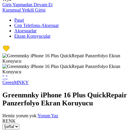
Giriş Yapmadan Devam Et
Kurumsal Yetkili Girişi
Pasaj
Cep Telefonu-Aksesuar
Aksesuarlar
Ekran Koruyucular
"
"
GreenMNKY
Greenmnky iPhone 16 Plus QuickRepair
Panzerfolyo Ekran Koruyucu
Henüz yorum yok
Yorum Yaz
RENK