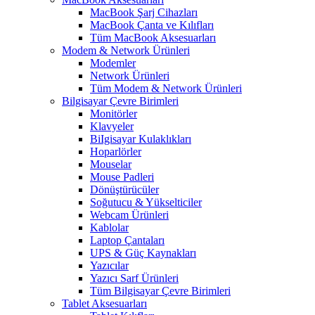
MacBook Şarj Cihazları
MacBook Çanta ve Kılıfları
Tüm MacBook Aksesuarları
Modem & Network Ürünleri
Modemler
Network Ürünleri
Tüm Modem & Network Ürünleri
Bilgisayar Çevre Birimleri
Monitörler
Klavyeler
BiIgisayar Kulaklıkları
Hoparlörler
Mouselar
Mouse Padleri
Dönüştürücüler
Soğutucu & Yükselticiler
Webcam Ürünleri
Kablolar
Laptop Çantaları
UPS & Güç Kaynakları
Yazıcılar
Yazıcı Sarf Ürünleri
Tüm Bilgisayar Çevre Birimleri
Tablet Aksesuarları