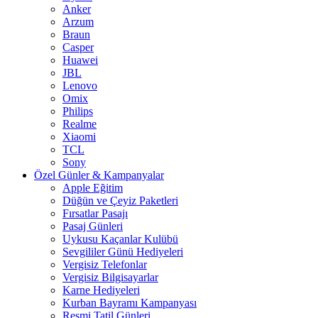
Anker
Arzum
Braun
Casper
Huawei
JBL
Lenovo
Omix
Philips
Realme
Xiaomi
TCL
Sony
Özel Günler & Kampanyalar
Apple Eğitim
Düğün ve Çeyiz Paketleri
Fırsatlar Pasajı
Pasaj Günleri
Uykusu Kaçanlar Kulübü
Sevgililer Günü Hediyeleri
Vergisiz Telefonlar
Vergisiz Bilgisayarlar
Karne Hediyeleri
Kurban Bayramı Kampanyası
Resmi Tatil Günleri