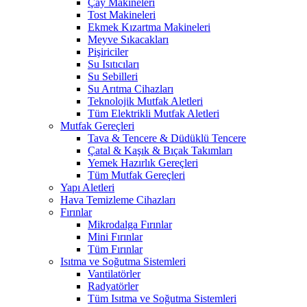
Çay Makineleri
Tost Makineleri
Ekmek Kızartma Makineleri
Meyve Sıkacakları
Pişiriciler
Su Isıtıcıları
Su Sebilleri
Su Arıtma Cihazları
Teknolojik Mutfak Aletleri
Tüm Elektrikli Mutfak Aletleri
Mutfak Gereçleri
Tava & Tencere & Düdüklü Tencere
Çatal & Kaşık & Bıçak Takımları
Yemek Hazırlık Gereçleri
Tüm Mutfak Gereçleri
Yapı Aletleri
Hava Temizleme Cihazları
Fırınlar
Mikrodalga Fırınlar
Mini Fırınlar
Tüm Fırınlar
Isıtma ve Soğutma Sistemleri
Vantilatörler
Radyatörler
Tüm Isıtma ve Soğutma Sistemleri