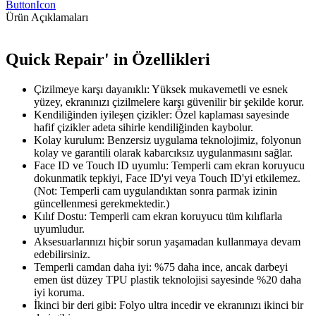
ButtonIcon
Ürün Açıklamaları
Quick Repair' in Özellikleri
Çizilmeye karşı dayanıklı: Yüksek mukavemetli ve esnek
yüzey, ekranınızı çizilmelere karşı güvenilir bir şekilde korur.
Kendiliğinden iyileşen çizikler: Özel kaplaması sayesinde
hafif çizikler adeta sihirle kendiliğinden kaybolur.
Kolay kurulum: Benzersiz uygulama teknolojimiz, folyonun
kolay ve garantili olarak kabarcıksız uygulanmasını sağlar.
Face ID ve Touch ID uyumlu: Temperli cam ekran koruyucu
dokunmatik tepkiyi, Face ID'yi veya Touch ID'yi etkilemez.
(Not: Temperli cam uygulandıktan sonra parmak izinin
güncellenmesi gerekmektedir.)
Kılıf Dostu: Temperli cam ekran koruyucu tüm kılıflarla
uyumludur.
Aksesuarlarınızı hiçbir sorun yaşamadan kullanmaya devam
edebilirsiniz.
Temperli camdan daha iyi: %75 daha ince, ancak darbeyi
emen üst düzey TPU plastik teknolojisi sayesinde %20 daha
iyi koruma.
İkinci bir deri gibi: Folyo ultra incedir ve ekranınızı ikinci bir