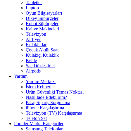
Tabletler
Laptop
Oyun Bilgisayarları
Dikey Süpürgeler
Robot Süpürgeler
Kahve Makineleri
Televizyon
Airfryer
Kulaklıklar
Çocuk Akıllı Saat
Kulakiçi Kulaklık
Kettle
Saç Düzleştirici
Airpods
Yardım
Yardım Merkezi
İşlem Rehberi
Ürün Güvenliği Temas Noktası
Nasıl İade Edebilirim?
Pasaj Sipariş Sorgulama
iPhone Karşılaştırma
Televizyon (TV) Karşılaştırma
Telefon Sat
Popüler Marka Kategoriler
Samsung Telefonlar