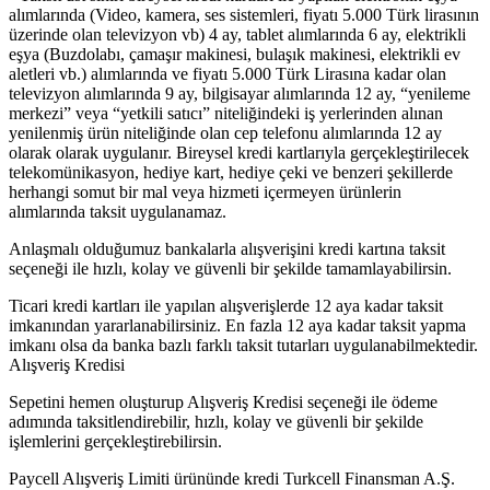
alımlarında (Video, kamera, ses sistemleri, fiyatı 5.000 Türk lirasının
üzerinde olan televizyon vb) 4 ay, tablet alımlarında 6 ay, elektrikli
eşya (Buzdolabı, çamaşır makinesi, bulaşık makinesi, elektrikli ev
aletleri vb.) alımlarında ve fiyatı 5.000 Türk Lirasına kadar olan
televizyon alımlarında 9 ay, bilgisayar alımlarında 12 ay, “yenileme
merkezi” veya “yetkili satıcı” niteliğindeki iş yerlerinden alınan
yenilenmiş ürün niteliğinde olan cep telefonu alımlarında 12 ay
olarak olarak uygulanır. Bireysel kredi kartlarıyla gerçekleştirilecek
telekomünikasyon, hediye kart, hediye çeki ve benzeri şekillerde
herhangi somut bir mal veya hizmeti içermeyen ürünlerin
alımlarında taksit uygulanamaz.
Anlaşmalı olduğumuz bankalarla alışverişini kredi kartına taksit
seçeneği ile hızlı, kolay ve güvenli bir şekilde tamamlayabilirsin.
Ticari kredi kartları ile yapılan alışverişlerde 12 aya kadar taksit
imkanından yararlanabilirsiniz. En fazla 12 aya kadar taksit yapma
imkanı olsa da banka bazlı farklı taksit tutarları uygulanabilmektedir.
Alışveriş Kredisi
Sepetini hemen oluşturup Alışveriş Kredisi seçeneği ile ödeme
adımında taksitlendirebilir, hızlı, kolay ve güvenli bir şekilde
işlemlerini gerçekleştirebilirsin.
Paycell Alışveriş Limiti ürününde kredi Turkcell Finansman A.Ş.