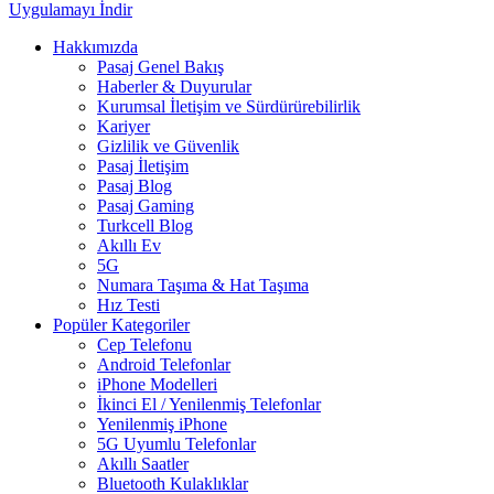
Uygulamayı İndir
Hakkımızda
Pasaj Genel Bakış
Haberler & Duyurular
Kurumsal İletişim ve Sürdürürebilirlik
Kariyer
Gizlilik ve Güvenlik
Pasaj İletişim
Pasaj Blog
Pasaj Gaming
Turkcell Blog
Akıllı Ev
5G
Numara Taşıma & Hat Taşıma
Hız Testi
Popüler Kategoriler
Cep Telefonu
Android Telefonlar
iPhone Modelleri
İkinci El / Yenilenmiş Telefonlar
Yenilenmiş iPhone
5G Uyumlu Telefonlar
Akıllı Saatler
Bluetooth Kulaklıklar