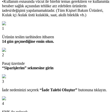
•Kullanım esnasında vücut ile birebir temas gerektiren ve kullanımla
beraber sağlık açısından tehlike arz edebilen ürünlerin
iadesi/değişimi yapılamamaktadır. (Tüm Kişisel Bakım Ürünleri,
Kulak içi /kulak üstü kulaklık, saat, akıllı bileklik vb.)
1
Ürünün teslim tarihinden itibaren
14 gün geçmediğine emin olun.
2
Pasaj üzerinde
“Siparişlerim” sekmesine girin
3
İade nedeninizi seçerek
“İade Talebi OIuştur”
butonuna tıklayın.
4
SMS ile gelecek