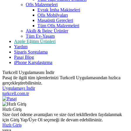
Ofis Malzemeleri
Evrak İmha Makineleri
Ofis Mobilyaları
Masaüstü Gereçleri
Tüm Ofis Malzemeleri
Akıllı & İlginç Ürünler
Tüm Ev-Yaşam
Apple Eğitim Ürünleri
Yardım
Sipariş Sorgulama
Pasaj Blog
iPhone Karşılaştırma
Turkcell Uygulamasını İndir
Pasaj ile ilgili tüm işlemlerinizi Turkcell Uygulamasından hızlıca
gerçekleştirebilirsiniz.
Uygulamayı İndir
turkcell.com.tr
Hızlı Giriş
Size özel ödeme avantajları ve size özel tekliflerden faydalanmak
için Giriş Yap/Üye Ol seçeneği ile devam edebilirsiniz.
Hızlı Giriş
veya