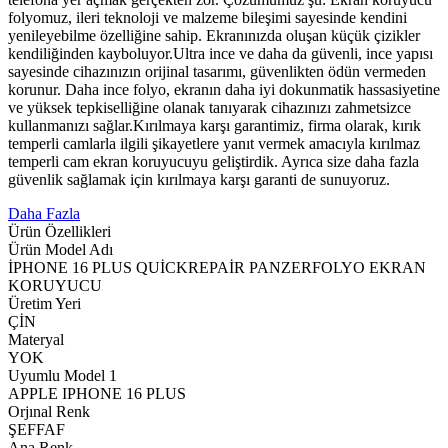
folyomuz, ileri teknoloji ve malzeme bileşimi sayesinde kendini
yenileyebilme özelliğine sahip. Ekranınızda oluşan küçük çizikler
kendiliğinden kayboluyor.Ultra ince ve daha da güvenli, ince yapısı
sayesinde cihazınızın orijinal tasarımı, güvenlikten ödün vermeden
korunur. Daha ince folyo, ekranın daha iyi dokunmatik hassasiyetine
ve yüksek tepkiselliğine olanak tanıyarak cihazınızı zahmetsizce
kullanmanızı sağlar.Kırılmaya karşı garantimiz, firma olarak, kırık
temperli camlarla ilgili şikayetlere yanıt vermek amacıyla kırılmaz
temperli cam ekran koruyucuyu geliştirdik. Ayrıca size daha fazla
güvenlik sağlamak için kırılmaya karşı garanti de sunuyoruz.
Daha Fazla
Ürün Özellikleri
Ürün Model Adı
İPHONE 16 PLUS QUİCKREPAİR PANZERFOLYO EKRAN
KORUYUCU
Üretim Yeri
ÇİN
Materyal
YOK
Uyumlu Model 1
APPLE IPHONE 16 PLUS
Orjınal Renk
ŞEFFAF
Ana Renk