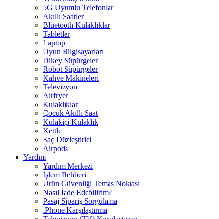
5G Uyumlu Telefonlar
Akıllı Saatler
Bluetooth Kulaklıklar
Tabletler
Laptop
Oyun Bilgisayarları
Dikey Süpürgeler
Robot Süpürgeler
Kahve Makineleri
Televizyon
Airfryer
Kulaklıklar
Çocuk Akıllı Saat
Kulakiçi Kulaklık
Kettle
Saç Düzleştirici
Airpods
Yardım
Yardım Merkezi
İşlem Rehberi
Ürün Güvenliği Temas Noktası
Nasıl İade Edebilirim?
Pasaj Sipariş Sorgulama
iPhone Karşılaştırma
Televizyon (TV) Karşılaştırma