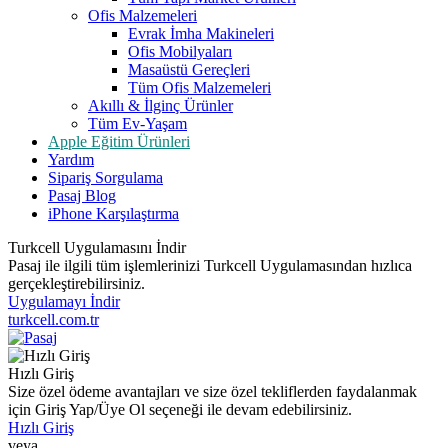
Ofis Malzemeleri
Evrak İmha Makineleri
Ofis Mobilyaları
Masaüstü Gereçleri
Tüm Ofis Malzemeleri
Akıllı & İlginç Ürünler
Tüm Ev-Yaşam
Apple Eğitim Ürünleri
Yardım
Sipariş Sorgulama
Pasaj Blog
iPhone Karşılaştırma
Turkcell Uygulamasını İndir
Pasaj ile ilgili tüm işlemlerinizi Turkcell Uygulamasından hızlıca
gerçekleştirebilirsiniz.
Uygulamayı İndir
turkcell.com.tr
Hızlı Giriş
Size özel ödeme avantajları ve size özel tekliflerden faydalanmak
için Giriş Yap/Üye Ol seçeneği ile devam edebilirsiniz.
Hızlı Giriş
veya