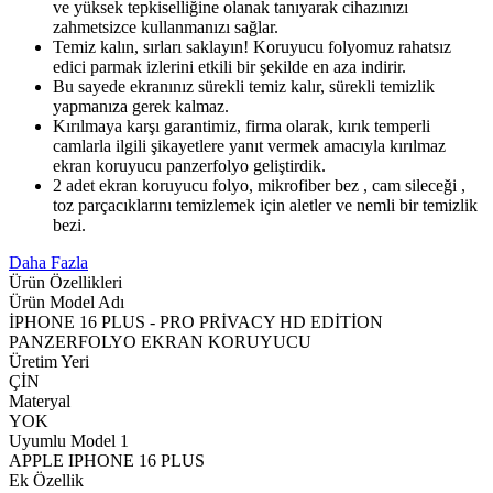
ve yüksek tepkiselliğine olanak tanıyarak cihazınızı
zahmetsizce kullanmanızı sağlar.
Temiz kalın, sırları saklayın! Koruyucu folyomuz rahatsız
edici parmak izlerini etkili bir şekilde en aza indirir.
Bu sayede ekranınız sürekli temiz kalır, sürekli temizlik
yapmanıza gerek kalmaz.
Kırılmaya karşı garantimiz, firma olarak, kırık temperli
camlarla ilgili şikayetlere yanıt vermek amacıyla kırılmaz
ekran koruyucu panzerfolyo geliştirdik.
2 adet ekran koruyucu folyo, mikrofiber bez , cam sileceği ,
toz parçacıklarını temizlemek için aletler ve nemli bir temizlik
bezi.
Daha Fazla
Ürün Özellikleri
Ürün Model Adı
İPHONE 16 PLUS - PRO PRİVACY HD EDİTİON
PANZERFOLYO EKRAN KORUYUCU
Üretim Yeri
ÇİN
Materyal
YOK
Uyumlu Model 1
APPLE IPHONE 16 PLUS
Ek Özellik