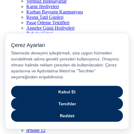
Vergisiz Bilgisayarlar
Karne Hediyeleri
Kurban Bayramı Kampanyası
Resmi Tatil Günleri
Pasaj Ödeme Teklifleri
Anneler Günü Hediyeleri
Babalar Günü
Taksitli Harikalar Diyarı
Popüler Ürünler
iPhone 17
iPhone 16
iPhone Air
iPhone 16 Pro Max
iPhone 17 Pro Max
iPhone 16E
iPhone 15
iPhone 15 Plus
iPhone 15 Pro
iPhone 15 Pro Max
iPhone 14
iPhone 14 Plus
iPhone 14 Pro
iPhone 14 Pro Max
iPhone 13
iPhone 12