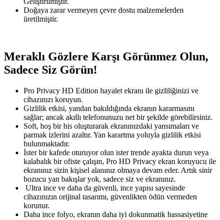
Geliştirilmiştir.
Doğaya zarar vermeyen çevre dostu malzemelerden
üretilmiştir.
Meraklı Gözlere Karşı Görünmez Olun,
Sadece Siz Görün!
Pro Privacy HD Edition hayalet ekranı ile gizliliğinizi ve
cihazınızı koruyun.
Gizlilik etkisi, yandan bakıldığında ekranın kararmasını
sağlar; ancak akıllı telefonunuzu net bir şekilde görebilirsiniz.
Soft, hoş bir his oluşturarak ekranınızdaki yansımaları ve
parmak izlerini azaltır. Yan karartma yoluyla gizlilik etkisi
bulunmaktadır.
İster bir kafede oturuyor olun ister trende ayakta durun veya
kalabalık bir ofiste çalışın, Pro HD Privacy ekran koruyucu ile
ekranınız sizin kişisel alanınız olmaya devam eder. Artık sinir
bozucu yan bakışlar yok, sadece siz ve ekranınız.
Ultra ince ve daha da güvenli, ince yapısı sayesinde
cihazınızın orijinal tasarımı, güvenlikten ödün vermeden
korunur.
Daha ince folyo, ekranın daha iyi dokunmatik hassasiyetine