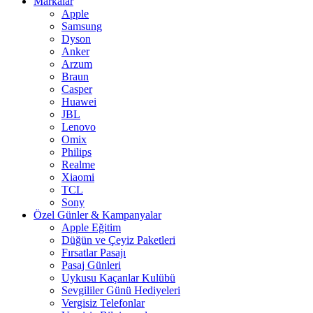
Markalar
Apple
Samsung
Dyson
Anker
Arzum
Braun
Casper
Huawei
JBL
Lenovo
Omix
Philips
Realme
Xiaomi
TCL
Sony
Özel Günler & Kampanyalar
Apple Eğitim
Düğün ve Çeyiz Paketleri
Fırsatlar Pasajı
Pasaj Günleri
Uykusu Kaçanlar Kulübü
Sevgililer Günü Hediyeleri
Vergisiz Telefonlar