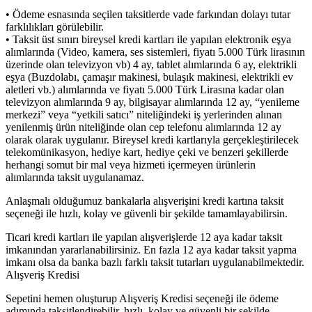
• Ödeme esnasında seçilen taksitlerde vade farkından dolayı tutar
farklılıkları görülebilir.
• Taksit üst sınırı bireysel kredi kartları ile yapılan elektronik eşya
alımlarında (Video, kamera, ses sistemleri, fiyatı 5.000 Türk lirasının
üzerinde olan televizyon vb) 4 ay, tablet alımlarında 6 ay, elektrikli
eşya (Buzdolabı, çamaşır makinesi, bulaşık makinesi, elektrikli ev
aletleri vb.) alımlarında ve fiyatı 5.000 Türk Lirasına kadar olan
televizyon alımlarında 9 ay, bilgisayar alımlarında 12 ay, “yenileme
merkezi” veya “yetkili satıcı” niteliğindeki iş yerlerinden alınan
yenilenmiş ürün niteliğinde olan cep telefonu alımlarında 12 ay
olarak olarak uygulanır. Bireysel kredi kartlarıyla gerçekleştirilecek
telekomünikasyon, hediye kart, hediye çeki ve benzeri şekillerde
herhangi somut bir mal veya hizmeti içermeyen ürünlerin
alımlarında taksit uygulanamaz.
Anlaşmalı olduğumuz bankalarla alışverişini kredi kartına taksit
seçeneği ile hızlı, kolay ve güvenli bir şekilde tamamlayabilirsin.
Ticari kredi kartları ile yapılan alışverişlerde 12 aya kadar taksit
imkanından yararlanabilirsiniz. En fazla 12 aya kadar taksit yapma
imkanı olsa da banka bazlı farklı taksit tutarları uygulanabilmektedir.
Alışveriş Kredisi
Sepetini hemen oluşturup Alışveriş Kredisi seçeneği ile ödeme
adımında taksitlendirebilir, hızlı, kolay ve güvenli bir şekilde