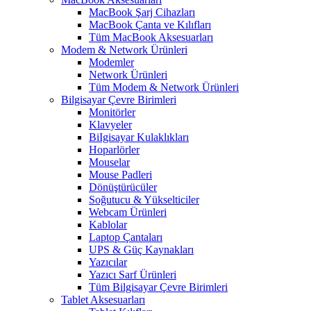
MacBook Şarj Cihazları
MacBook Çanta ve Kılıfları
Tüm MacBook Aksesuarları
Modem & Network Ürünleri
Modemler
Network Ürünleri
Tüm Modem & Network Ürünleri
Bilgisayar Çevre Birimleri
Monitörler
Klavyeler
BiIgisayar Kulaklıkları
Hoparlörler
Mouselar
Mouse Padleri
Dönüştürücüler
Soğutucu & Yükselticiler
Webcam Ürünleri
Kablolar
Laptop Çantaları
UPS & Güç Kaynakları
Yazıcılar
Yazıcı Sarf Ürünleri
Tüm Bilgisayar Çevre Birimleri
Tablet Aksesuarları