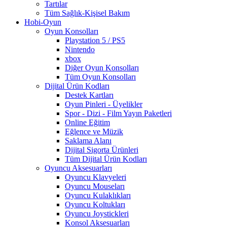
Tartılar
Tüm Sağlık-Kişisel Bakım
Hobi-Oyun
Oyun Konsolları
Playstation 5 / PS5
Nintendo
xbox
Diğer Oyun Konsolları
Tüm Oyun Konsolları
Dijital Ürün Kodları
Destek Kartları
Oyun Pinleri - Üyelikler
Spor - Dizi - Film Yayın Paketleri
Online Eğitim
Eğlence ve Müzik
Saklama Alanı
Dijital Sigorta Ürünleri
Tüm Dijital Ürün Kodları
Oyuncu Aksesuarları
Oyuncu Klavyeleri
Oyuncu Mouseları
Oyuncu Kulaklıkları
Oyuncu Koltukları
Oyuncu Joystickleri
Konsol Aksesuarları