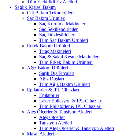
Tüm Elektrikli Ev Aletleri
Sağlık-Kişisel Bakım
Cilt Bakım Teknolojileri
Saç Bakım Ürünleri
Saç Kurutma Makineleri
Saç Şekillendiriciler
Saç Düzleştiricileri
Tüm Saç Bakım Ürünleri
Erkek Bakım Ürünleri
Tıraş Makineleri
Saç & Sakal Kesme Makineleri
Tüm Erkek Bakım Ürünleri
Ağız Bakım Ürünleri
Şarjlı Diş Fırçaları
Ağız Duşları
Tüm Ağız Bakım Ürünleri
Epilatörler & IPL Cihazları
Epilatörler
Lazer Epilasyon & IPL Cihazları
Tüm Epilatörler & IPL Cihazları
Ateş Ölçerler & Tansiyon Aletleri
Ateş Ölçerler
Tansiyon Aletleri
Tüm Ateş Ölçerler & Tansiyon Aletleri
Masaj Aletleri