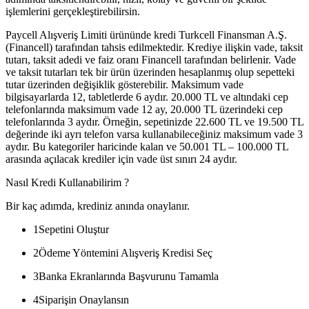
işlemlerini gerçekleştirebilirsin.
Paycell Alışveriş Limiti ürününde kredi Turkcell Finansman A.Ş.
(Financell) tarafından tahsis edilmektedir. Krediye ilişkin vade, taksit
tutarı, taksit adedi ve faiz oranı Financell tarafından belirlenir. Vade
ve taksit tutarları tek bir ürün üzerinden hesaplanmış olup sepetteki
tutar üzerinden değişiklik gösterebilir. Maksimum vade
bilgisayarlarda 12, tabletlerde 6 aydır. 20.000 TL ve altındaki cep
telefonlarında maksimum vade 12 ay, 20.000 TL üzerindeki cep
telefonlarında 3 aydır. Örneğin, sepetinizde 22.600 TL ve 19.500 TL
değerinde iki ayrı telefon varsa kullanabileceğiniz maksimum vade 3
aydır. Bu kategoriler haricinde kalan ve 50.001 TL – 100.000 TL
arasında açılacak krediler için vade üst sınırı 24 aydır.
Nasıl Kredi Kullanabilirim ?
Bir kaç adımda, krediniz anında onaylanır.
1
Sepetini Oluştur
2
Ödeme Yöntemini Alışveriş Kredisi Seç
3
Banka Ekranlarında Başvurunu Tamamla
4
Siparişin Onaylansın