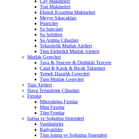
Çay Makineleri
Tost Makineleri
Ekmek Kızartma Makineleri
Meyve Sıkacakları
Pişiriciler
Su Isıtıcıları
Su Sebilleri
Su Arıtma Cihazları
Teknolojik Mutfak Aletleri
Tüm Elektrikli Mutfak Aletleri
Mutfak Gereçleri
Tava & Tencere & Düdüklü Tencere
Çatal & Kaşık & Bıçak Takımları
Yemek Hazırlık Gereçleri
Tüm Mutfak Gereçleri
Yapı Aletleri
Hava Temizleme Cihazları
Fırınlar
Mikrodalga Fırınlar
Mini Fırınlar
Tüm Fırınlar
Isıtma ve Soğutma Sistemleri
Vantilatörler
Radyatörler
Tüm Isıtma ve Soğutma Sistemleri