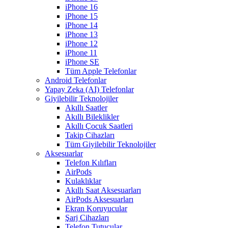
iPhone 16
iPhone 15
iPhone 14
iPhone 13
iPhone 12
iPhone 11
iPhone SE
Tüm Apple Telefonlar
Android Telefonlar
Yapay Zeka (AI) Telefonlar
Giyilebilir Teknolojiler
Akıllı Saatler
Akıllı Bileklikler
Akıllı Çocuk Saatleri
Takip Cihazları
Tüm Giyilebilir Teknolojiler
Aksesuarlar
Telefon Kılıfları
AirPods
Kulaklıklar
Akıllı Saat Aksesuarları
AirPods Aksesuarları
Ekran Koruyucular
Şarj Cihazları
Telefon Tutucular