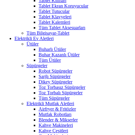
Tablet Kılıfları
Tablet Ekran Koruyucular
Tablet Tutucular
Tablet Klavyeleri
Tablet Kalemleri
Tüm Tablet Aksesuarları
Tüm Bilgisayar-Tablet
Elektrikli Ev Aletleri
Ütüler
Buharlı Ütüler
Buhar Kazanlı Ütüler
Tüm Ütüler
Süpürgeler
Robot Süpürgeler
Şarjlı Süpürgeler
Dikey Süpürgeler
Toz Torbasız Süpürgeler
Toz Torbalı Süpürgeler
Tüm Süpürgeler
Elektrikli Mutfak Aletleri
Airfryer & Fritözler
Mutfak Robotları
Blender & Mikserler
Kahve Makineleri
Kahve Çeşitleri