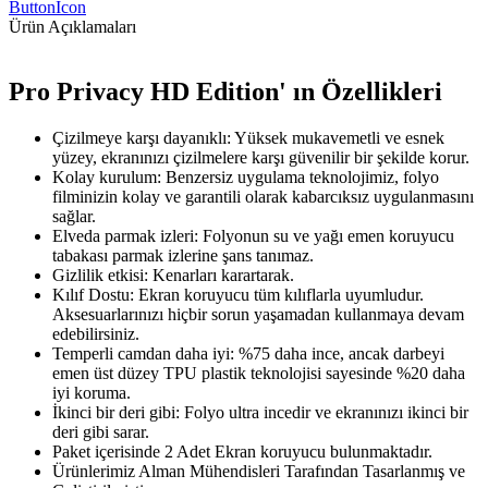
ButtonIcon
Ürün Açıklamaları
Pro Privacy HD Edition' ın Özellikleri
Çizilmeye karşı dayanıklı: Yüksek mukavemetli ve esnek
yüzey, ekranınızı çizilmelere karşı güvenilir bir şekilde korur.
Kolay kurulum: Benzersiz uygulama teknolojimiz, folyo
filminizin kolay ve garantili olarak kabarcıksız uygulanmasını
sağlar.
Elveda parmak izleri: Folyonun su ve yağı emen koruyucu
tabakası parmak izlerine şans tanımaz.
Gizlilik etkisi: Kenarları karartarak.
Kılıf Dostu: Ekran koruyucu tüm kılıflarla uyumludur.
Aksesuarlarınızı hiçbir sorun yaşamadan kullanmaya devam
edebilirsiniz.
Temperli camdan daha iyi: %75 daha ince, ancak darbeyi
emen üst düzey TPU plastik teknolojisi sayesinde %20 daha
iyi koruma.
İkinci bir deri gibi: Folyo ultra incedir ve ekranınızı ikinci bir
deri gibi sarar.
Paket içerisinde 2 Adet Ekran koruyucu bulunmaktadır.
Ürünlerimiz Alman Mühendisleri Tarafından Tasarlanmış ve