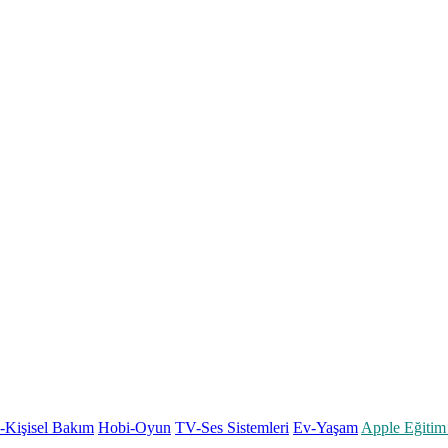
k-Kişisel Bakım
Hobi-Oyun
TV-Ses Sistemleri
Ev-Yaşam
Apple Eğitim