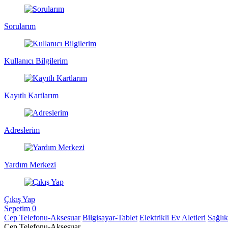
Sorularım
Kullanıcı Bilgilerim
Kayıtlı Kartlarım
Adreslerim
Yardım Merkezi
Çıkış Yap
Sepetim
0
Cep Telefonu-Aksesuar
Bilgisayar-Tablet
Elektrikli Ev Aletleri
Sağlı
Cep Telefonu-Aksesuar