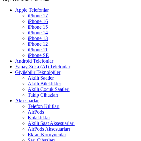
Apple Telefonlar
iPhone 17
iPhone 16
iPhone 15
iPhone 14
iPhone 13
iPhone 12
iPhone 11
iPhone SE
Android Telefonlar
Yapay Zeka (AI) Telefonlar
Giyilebilir Teknolojiler
Akıllı Saatler
Akıllı Bileklikler
Akıllı Çocuk Saatleri
Takip Cihazları
Aksesuarlar
Telefon Kılıfları
AirPods
Kulaklıklar
Akıllı Saat Aksesuarları
AirPods Aksesuarları
Ekran Koruyucular
Şarj Cihazları