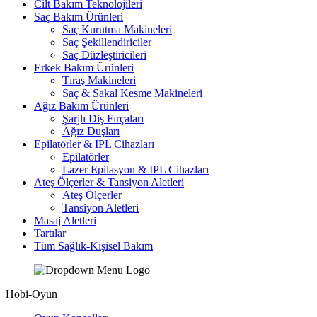
Cilt Bakım Teknolojileri
Saç Bakım Ürünleri
Saç Kurutma Makineleri
Saç Şekillendiriciler
Saç Düzleştiricileri
Erkek Bakım Ürünleri
Tıraş Makineleri
Saç & Sakal Kesme Makineleri
Ağız Bakım Ürünleri
Şarjlı Diş Fırçaları
Ağız Duşları
Epilatörler & IPL Cihazları
Epilatörler
Lazer Epilasyon & IPL Cihazları
Ateş Ölçerler & Tansiyon Aletleri
Ateş Ölçerler
Tansiyon Aletleri
Masaj Aletleri
Tartılar
Tüm Sağlık-Kişisel Bakım
Hobi-Oyun