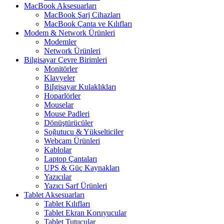
MacBook Aksesuarları
MacBook Şarj Cihazları
MacBook Çanta ve Kılıfları
Modem & Network Ürünleri
Modemler
Network Ürünleri
Bilgisayar Çevre Birimleri
Monitörler
Klavyeler
BiIgisayar Kulaklıkları
Hoparlörler
Mouselar
Mouse Padleri
Dönüştürücüler
Soğutucu & Yükselticiler
Webcam Ürünleri
Kablolar
Laptop Çantaları
UPS & Güç Kaynakları
Yazıcılar
Yazıcı Sarf Ürünleri
Tablet Aksesuarları
Tablet Kılıfları
Tablet Ekran Koruyucular
Tablet Tutucular