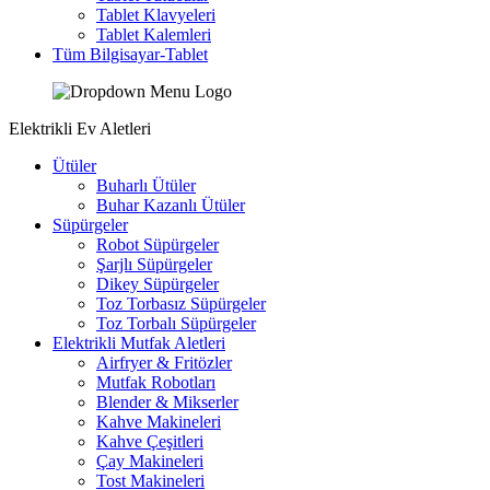
Tablet Klavyeleri
Tablet Kalemleri
Tüm Bilgisayar-Tablet
Elektrikli Ev Aletleri
Ütüler
Buharlı Ütüler
Buhar Kazanlı Ütüler
Süpürgeler
Robot Süpürgeler
Şarjlı Süpürgeler
Dikey Süpürgeler
Toz Torbasız Süpürgeler
Toz Torbalı Süpürgeler
Elektrikli Mutfak Aletleri
Airfryer & Fritözler
Mutfak Robotları
Blender & Mikserler
Kahve Makineleri
Kahve Çeşitleri
Çay Makineleri
Tost Makineleri