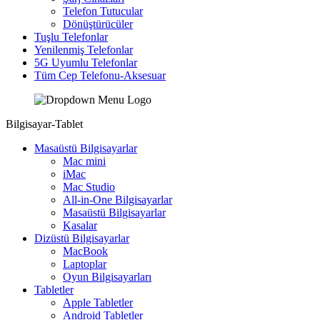
Telefon Tutucular
Dönüştürücüler
Tuşlu Telefonlar
Yenilenmiş Telefonlar
5G Uyumlu Telefonlar
Tüm Cep Telefonu-Aksesuar
Bilgisayar-Tablet
Masaüstü Bilgisayarlar
Mac mini
iMac
Mac Studio
All-in-One Bilgisayarlar
Masaüstü Bilgisayarlar
Kasalar
Dizüstü Bilgisayarlar
MacBook
Laptoplar
Oyun Bilgisayarları
Tabletler
Apple Tabletler
Android Tabletler