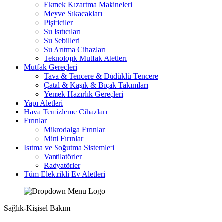
Ekmek Kızartma Makineleri
Meyve Sıkacakları
Pişiriciler
Su Isıtıcıları
Su Sebilleri
Su Arıtma Cihazları
Teknolojik Mutfak Aletleri
Mutfak Gereçleri
Tava & Tencere & Düdüklü Tencere
Çatal & Kaşık & Bıçak Takımları
Yemek Hazırlık Gereçleri
Yapı Aletleri
Hava Temizleme Cihazları
Fırınlar
Mikrodalga Fırınlar
Mini Fırınlar
Isıtma ve Soğutma Sistemleri
Vantilatörler
Radyatörler
Tüm Elektrikli Ev Aletleri
Sağlık-Kişisel Bakım