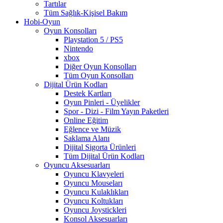
Tartılar
Tüm Sağlık-Kişisel Bakım
Hobi-Oyun
Oyun Konsolları
Playstation 5 / PS5
Nintendo
xbox
Diğer Oyun Konsolları
Tüm Oyun Konsolları
Dijital Ürün Kodları
Destek Kartları
Oyun Pinleri - Üyelikler
Spor - Dizi - Film Yayın Paketleri
Online Eğitim
Eğlence ve Müzik
Saklama Alanı
Dijital Sigorta Ürünleri
Tüm Dijital Ürün Kodları
Oyuncu Aksesuarları
Oyuncu Klavyeleri
Oyuncu Mouseları
Oyuncu Kulaklıkları
Oyuncu Koltukları
Oyuncu Joystickleri
Konsol Aksesuarları