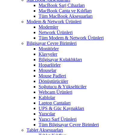
MacBook Şarj Cihazları
MacBook Çanta ve Kılıfları
Tüm MacBook Aksesuarları
Modem & Network Ürünleri
Modemler
Network Ürünleri
Tüm Modem & Network Ürünleri
Bilgisayar Çevre Birimleri
Monitörler
Klavyeler
BiIgisayar Kulaklıkları
Hoparlörler
Mouselar
Mouse Padleri
Dönüştürücüler
Soğutucu & Yükselticiler
Webcam Ürünleri
Kablolar
Laptop Çantaları
UPS & Güç Kaynakları
Yazıcılar
Yazıcı Sarf Ürünleri
Tüm Bilgisayar Çevre Birimleri
Tablet Aksesuarları