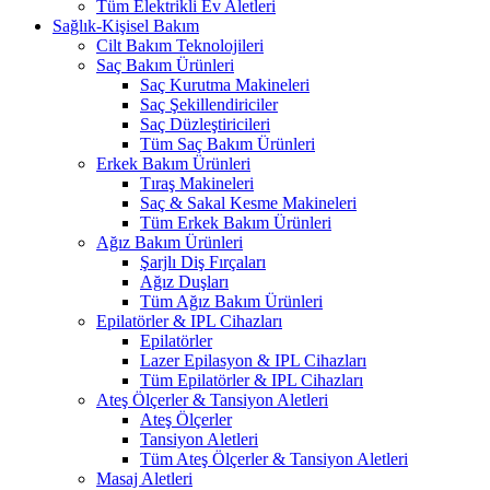
Tüm Elektrikli Ev Aletleri
Sağlık-Kişisel Bakım
Cilt Bakım Teknolojileri
Saç Bakım Ürünleri
Saç Kurutma Makineleri
Saç Şekillendiriciler
Saç Düzleştiricileri
Tüm Saç Bakım Ürünleri
Erkek Bakım Ürünleri
Tıraş Makineleri
Saç & Sakal Kesme Makineleri
Tüm Erkek Bakım Ürünleri
Ağız Bakım Ürünleri
Şarjlı Diş Fırçaları
Ağız Duşları
Tüm Ağız Bakım Ürünleri
Epilatörler & IPL Cihazları
Epilatörler
Lazer Epilasyon & IPL Cihazları
Tüm Epilatörler & IPL Cihazları
Ateş Ölçerler & Tansiyon Aletleri
Ateş Ölçerler
Tansiyon Aletleri
Tüm Ateş Ölçerler & Tansiyon Aletleri
Masaj Aletleri