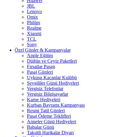
Huawei
JBL
Lenovo
Omix
Philips
Realme
Xiaomi
TCL
Sony
Özel Günler & Kampanyalar
Apple Eğitim
Düğün ve Çeyiz Paketleri
Fırsatlar Pasajı
Pasaj Günleri
Uykusu Kaçanlar Kulübü
Sevgililer Günü Hediyeleri
Vergisiz Telefonlar
Vergisiz Bilgisayarlar
Karne Hediyeleri
Kurban Bayramı Kampanyası
Resmi Tatil Günleri
Pasaj Ödeme Teklifleri
Anneler Günü Hediyeleri
Babalar Günü
Taksitli Harikalar Diyarı