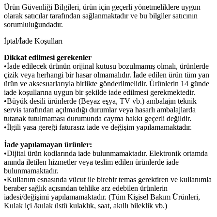
Ürün Güvenliği Bilgileri, ürün için geçerli yönetmeliklere uygun
olarak satıcılar tarafından sağlanmaktadır ve bu bilgiler satıcının
sorumluluğundadır.
İptal/İade Koşulları
Dikkat edilmesi gerekenler
•İade edilecek ürünün orijinal kutusu bozulmamış olmalı, ürünlerde
çizik veya herhangi bir hasar olmamalıdır. İade edilen ürün tüm yan
ürün ve aksesuarlarıyla birlikte gönderilmelidir. Ürünlerin 14 günde
iade koşullarına uygun bir şekilde iade edilmesi gerekmektedir.
•Büyük desili ürünlerde (Beyaz eşya, TV vb.) ambalajın teknik
servis tarafından açılmadığı durumlar veya hasarlı ambalajlarda
tutanak tutulmaması durumunda cayma hakkı geçerli değildir.
•İlgili yasa gereği faturasız iade ve değişim yapılamamaktadır.
İade yapılamayan ürünler:
•Dijital ürün kodlarında iade bulunmamaktadır. Elektronik ortamda
anında iletilen hizmetler veya teslim edilen ürünlerde iade
bulunmamaktadır.
•Kullanım esnasında vücut ile birebir temas gerektiren ve kullanımla
beraber sağlık açısından tehlike arz edebilen ürünlerin
iadesi/değişimi yapılamamaktadır. (Tüm Kişisel Bakım Ürünleri,
Kulak içi /kulak üstü kulaklık, saat, akıllı bileklik vb.)