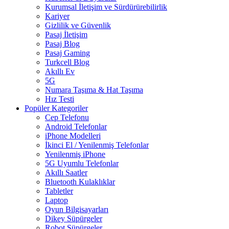
Kurumsal İletişim ve Sürdürürebilirlik
Kariyer
Gizlilik ve Güvenlik
Pasaj İletişim
Pasaj Blog
Pasaj Gaming
Turkcell Blog
Akıllı Ev
5G
Numara Taşıma & Hat Taşıma
Hız Testi
Popüler Kategoriler
Cep Telefonu
Android Telefonlar
iPhone Modelleri
İkinci El / Yenilenmiş Telefonlar
Yenilenmiş iPhone
5G Uyumlu Telefonlar
Akıllı Saatler
Bluetooth Kulaklıklar
Tabletler
Laptop
Oyun Bilgisayarları
Dikey Süpürgeler
Robot Süpürgeler