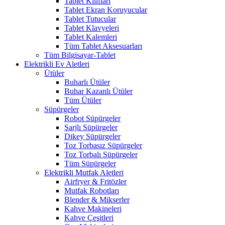
Tablet Kılıfları
Tablet Ekran Koruyucular
Tablet Tutucular
Tablet Klavyeleri
Tablet Kalemleri
Tüm Tablet Aksesuarları
Tüm Bilgisayar-Tablet
Elektrikli Ev Aletleri
Ütüler
Buharlı Ütüler
Buhar Kazanlı Ütüler
Tüm Ütüler
Süpürgeler
Robot Süpürgeler
Şarjlı Süpürgeler
Dikey Süpürgeler
Toz Torbasız Süpürgeler
Toz Torbalı Süpürgeler
Tüm Süpürgeler
Elektrikli Mutfak Aletleri
Airfryer & Fritözler
Mutfak Robotları
Blender & Mikserler
Kahve Makineleri
Kahve Çeşitleri