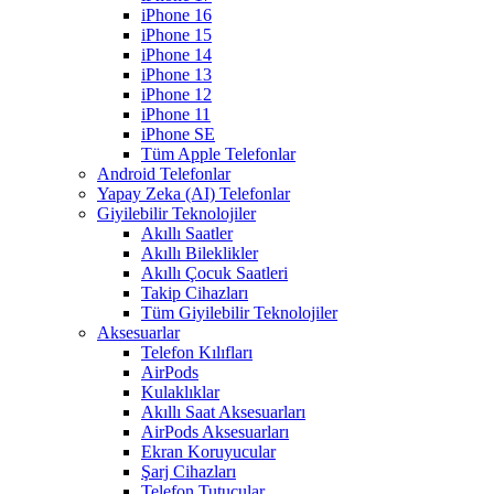
iPhone 16
iPhone 15
iPhone 14
iPhone 13
iPhone 12
iPhone 11
iPhone SE
Tüm Apple Telefonlar
Android Telefonlar
Yapay Zeka (AI) Telefonlar
Giyilebilir Teknolojiler
Akıllı Saatler
Akıllı Bileklikler
Akıllı Çocuk Saatleri
Takip Cihazları
Tüm Giyilebilir Teknolojiler
Aksesuarlar
Telefon Kılıfları
AirPods
Kulaklıklar
Akıllı Saat Aksesuarları
AirPods Aksesuarları
Ekran Koruyucular
Şarj Cihazları
Telefon Tutucular