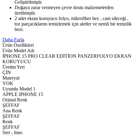
Geliştirilmiştir.
Doğaya zarar vermeyen çevre dostu malzemelerden
üretilmiştir.
2 adet ekran koruyucu folyo, mikrofiber bez , cam sileceği ,
toz parçacıklarını temizlemek için aletler ve nemli bir temizlik
bezi.
Daha Fazla
Ürün Özellikleri
Ürün Model Adı
İPHONE 15 PRO CLEAR EDİTİON PANZERFOLYO EKRAN
KORUYUCU
Üretim Yeri
ÇİN
Materyal
YOK
Uyumlu Model 1
APPLE IPHONE 15
Orjınal Renk
ŞEFFAF
Ana Renk
ŞEFFAF
Renk
ŞEFFAF
Seri - Imeı