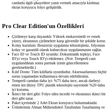
camlarla ilgili şikayetlere yanıt vermek amacıyla kırılmaz
ekran koruyucu folyo geliştirdik.
Pro Clear Edition'un Özellikleri
Çizilmeye karşı dayanıklı: Yüksek mukavemetli ve esnek
yüzey, ekranınızı çizilmelere karşı güvenilir bir şekilde korur.
Kolay kurulum: Benzersiz uygulama teknolojimiz, folyonun
kolay ve garantili olarak kabarcıksız uygulanmasını sağlar.
Face ID ve Touch ID uyumlu: Dokunmatik tepkiyi, Face
ID'yi veya Touch ID'yi etkilemez. (Not: Temperli cam
uygulandıktan sonra parmak izinin güncellenmesi
gerekmektedir.)
Kılıf Dostu: Tüm kılıflarla uyumludur. Aksesuarlarınızı hiçbir
sorun yaşamadan kullanmaya devam edebilirsiniz.
Temperli camdan daha iyi: %75 daha ince, ancak darbeyi
emen üst düzey TPU plastik teknolojisi sayesinde %20 daha
iyi koruma.
İkinci bir deri gibi: Folyo ultra incedir ve ekranınızı ikinci bir
deri gibi sarar.
Paket içerisinde 2 Adet Ekran koruyucu bulunmaktadır.
Ürünlerimiz Alman Mühendisleri Tarafından Tasarlanmış ve