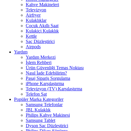
Kahve Makineleri
Televizyon
Airfryer
Kulaklıklar
Çocuk Akıllı Saat
Kulakiçi Kulaklık
Kettle
Saç Düzleştirici
Airpods
Yardım
Yardım Merkezi
İşlem Rehberi
Ürün Güvenliği Temas Noktası
Nasıl İade Edebilirim?
Pasaj Sipariş Sorgulama
iPhone Karşılaştırma
Televizyon (TV) Karşılaştırma
Telefon Sat
Popüler Marka Kategoriler
Samsung Telefonlar
JBL Kulaklık
Philips Kahve Makinesi
Samsung Tablet
Dyson Saç Düzleştirici
Philips Dikey Süpürge