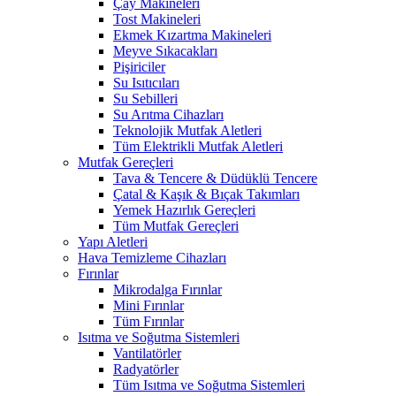
Çay Makineleri
Tost Makineleri
Ekmek Kızartma Makineleri
Meyve Sıkacakları
Pişiriciler
Su Isıtıcıları
Su Sebilleri
Su Arıtma Cihazları
Teknolojik Mutfak Aletleri
Tüm Elektrikli Mutfak Aletleri
Mutfak Gereçleri
Tava & Tencere & Düdüklü Tencere
Çatal & Kaşık & Bıçak Takımları
Yemek Hazırlık Gereçleri
Tüm Mutfak Gereçleri
Yapı Aletleri
Hava Temizleme Cihazları
Fırınlar
Mikrodalga Fırınlar
Mini Fırınlar
Tüm Fırınlar
Isıtma ve Soğutma Sistemleri
Vantilatörler
Radyatörler
Tüm Isıtma ve Soğutma Sistemleri