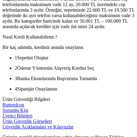
telefonlarında maksimum vade 12 ay, 20.000 TL üzerindeki cep
telefonlarında 3 aydır. Örneğin, sepetinizde 22.600 TL ve 19.500 TL
değerinde iki ayrı telefon varsa kullanabileceğiniz maksimum vade 3
aydır. Bu kategoriler haricinde kalan ve 50.001 TL – 100.000 TL
arasında açılacak krediler için vade üst sınırı 24 aydır.
Nasıl Kredi Kullanabilirim ?
Bir kaç adımda, krediniz anında onaylanır.
1
Sepetini Oluştur
2
Ödeme Yöntemini Alışveriş Kredisi Seç
3
Banka Ekranlarında Başvurunu Tamamla
4
Siparişin Onaylansın
Ürün Güvenliği Bilgileri
ButtonIcon
Sorumlu Kişi
Üretici Bilgileri
Ürün Güvenlik Görselleri
Güvenlik Açıklamaları ve Kılavuzlar