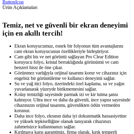
ButtonIcon
Ürün Açıklamaları
Temiz, net ve güvenli bir ekran deneyimi
için en akıllı tercih!
Ekran koruyucumuz, esnek bir folyonun tüm avantajlarını
cam ekran koruyucunun özellikleriyle birleştiriyor.
Cam gibi his ve net görüntü sağlayan Pro Clear Edition
koruyucu folyo, kristal berraklığında görünümü ve cam
benzeri hissi ile öne çıkar.
Görünmez varlığıyla orijinal tasarımı korur ve cihazınız için
engelsiz bir görüntüleme ve kullanıcı deneyimi sağlar.
Su ve yağ itici folyo, üzerindeki özel kaplama, su ve yağın
yuvarlanarak yüzeyde birikmemesini sağlar.
Kolay temizliği sayesinde parmak izi ve kir tutma şansı
kalmıyor. Ultra ince ve daha da güvenli, ince yapısı sayesinde
cihazınızın orijinal tasarımı, güvenlikten ödün vermeden
korunur.
Daha ince folyo, ekranın daha iyi dokunmatik hassasiyetine
ve yüksek tepkiselliğine olanak tanıyarak cihazınızı
zahmetsizce kullanmanızı sağlar.
Kırılmaya karşı garantimiz, firma olarak, kırık temperli