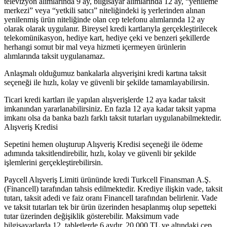
televizyon alımlarında 9 ay, bilgisayar alımlarında 12 ay, “yenileme
merkezi” veya “yetkili satıcı” niteliğindeki iş yerlerinden alınan
yenilenmiş ürün niteliğinde olan cep telefonu alımlarında 12 ay
olarak olarak uygulanır. Bireysel kredi kartlarıyla gerçekleştirilecek
telekomünikasyon, hediye kart, hediye çeki ve benzeri şekillerde
herhangi somut bir mal veya hizmeti içermeyen ürünlerin
alımlarında taksit uygulanamaz.
Anlaşmalı olduğumuz bankalarla alışverişini kredi kartına taksit
seçeneği ile hızlı, kolay ve güvenli bir şekilde tamamlayabilirsin.
Ticari kredi kartları ile yapılan alışverişlerde 12 aya kadar taksit
imkanından yararlanabilirsiniz. En fazla 12 aya kadar taksit yapma
imkanı olsa da banka bazlı farklı taksit tutarları uygulanabilmektedir.
Alışveriş Kredisi
Sepetini hemen oluşturup Alışveriş Kredisi seçeneği ile ödeme
adımında taksitlendirebilir, hızlı, kolay ve güvenli bir şekilde
işlemlerini gerçekleştirebilirsin.
Paycell Alışveriş Limiti ürününde kredi Turkcell Finansman A.Ş.
(Financell) tarafından tahsis edilmektedir. Krediye ilişkin vade, taksit
tutarı, taksit adedi ve faiz oranı Financell tarafından belirlenir. Vade
ve taksit tutarları tek bir ürün üzerinden hesaplanmış olup sepetteki
tutar üzerinden değişiklik gösterebilir. Maksimum vade
bilgisayarlarda 12, tabletlerde 6 aydır. 20.000 TL ve altındaki cep