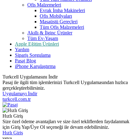
Ofis Malzemeleri
Evrak İmha Makineleri
Ofis Mobilyaları
Masaüstü Gereçleri
Tüm Ofis Malzemeleri
Akıllı & İlginç Ürünler
Tüm Ev-Yaşam
Apple Eğitim Ürünleri
Yardım
Sipariş Sorgulama
Pasaj Blog
iPhone Karşılaştırma
Turkcell Uygulamasını İndir
Pasaj ile ilgili tüm işlemlerinizi Turkcell Uygulamasından hızlıca
gerçekleştirebilirsiniz.
Uygulamayı İndir
turkcell.com.tr
Hızlı Giriş
Size özel ödeme avantajları ve size özel tekliflerden faydalanmak
için Giriş Yap/Üye Ol seçeneği ile devam edebilirsiniz.
Hızlı Giriş
veya