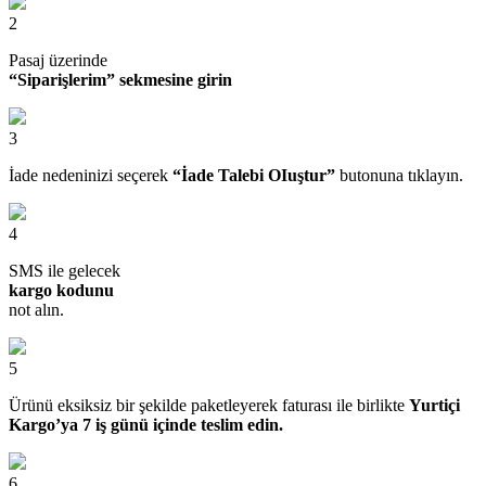
2
Pasaj üzerinde
“Siparişlerim” sekmesine girin
3
İade nedeninizi seçerek
“İade Talebi OIuştur”
butonuna tıklayın.
4
SMS ile gelecek
kargo kodunu
not alın.
5
Ürünü eksiksiz bir şekilde paketleyerek faturası ile birlikte
Yurtiçi
Kargo’ya 7 iş günü içinde teslim edin.
6