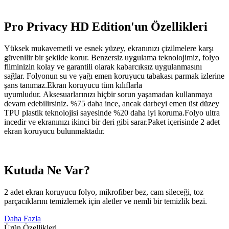
Pro Privacy HD Edition'un Özellikleri
Yüksek mukavemetli ve esnek yüzey, ekranınızı çizilmelere karşı
güvenilir bir şekilde korur. Benzersiz uygulama teknolojimiz, folyo
filminizin kolay ve garantili olarak kabarcıksız uygulanmasını
sağlar. Folyonun su ve yağı emen koruyucu tabakası parmak izlerine
şans tanımaz.Ekran koruyucu tüm kılıflarla
uyumludur. Aksesuarlarınızı hiçbir sorun yaşamadan kullanmaya
devam edebilirsiniz. %75 daha ince, ancak darbeyi emen üst düzey
TPU plastik teknolojisi sayesinde %20 daha iyi koruma.Folyo ultra
incedir ve ekranınızı ikinci bir deri gibi sarar.Paket içerisinde 2 adet
ekran koruyucu bulunmaktadır.
Kutuda Ne Var?
2 adet ekran koruyucu folyo, mikrofiber bez, cam sileceği, toz
parçacıklarını temizlemek için aletler ve nemli bir temizlik bezi.
Daha Fazla
Ürün Özellikleri