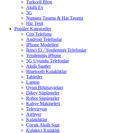
Turkcell Blog
Akıllı Ev
5G
Numara Taşıma & Hat Taşıma
Hız Testi
Popüler Kategoriler
Cep Telefonu
Android Telefonlar
iPhone Modelleri
İkinci El / Yenilenmiş Telefonlar
Yenilenmiş iPhone
5G Uyumlu Telefonlar
Akıllı Saatler
Bluetooth Kulaklıklar
Tabletler
Laptop
Oyun Bilgisayarları
Dikey Süpürgeler
Robot Süpürgeler
Kahve Makineleri
Televizyon
Airfryer
Kulaklıklar
Çocuk Akıllı Saat
Kulakiçi Kulaklık