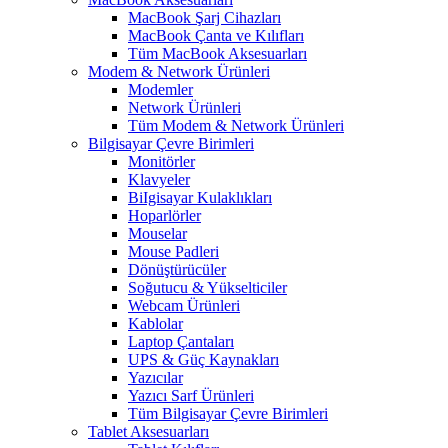
MacBook Şarj Cihazları
MacBook Çanta ve Kılıfları
Tüm MacBook Aksesuarları
Modem & Network Ürünleri
Modemler
Network Ürünleri
Tüm Modem & Network Ürünleri
Bilgisayar Çevre Birimleri
Monitörler
Klavyeler
BiIgisayar Kulaklıkları
Hoparlörler
Mouselar
Mouse Padleri
Dönüştürücüler
Soğutucu & Yükselticiler
Webcam Ürünleri
Kablolar
Laptop Çantaları
UPS & Güç Kaynakları
Yazıcılar
Yazıcı Sarf Ürünleri
Tüm Bilgisayar Çevre Birimleri
Tablet Aksesuarları