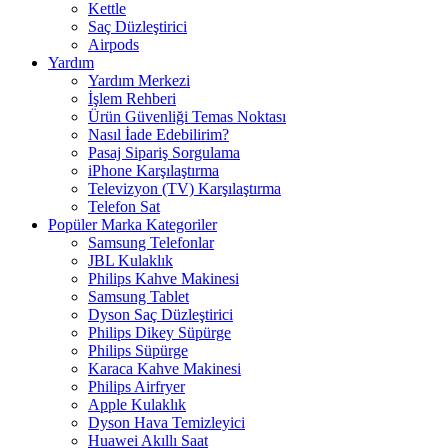
Kettle
Saç Düzleştirici
Airpods
Yardım
Yardım Merkezi
İşlem Rehberi
Ürün Güvenliği Temas Noktası
Nasıl İade Edebilirim?
Pasaj Sipariş Sorgulama
iPhone Karşılaştırma
Televizyon (TV) Karşılaştırma
Telefon Sat
Popüler Marka Kategoriler
Samsung Telefonlar
JBL Kulaklık
Philips Kahve Makinesi
Samsung Tablet
Dyson Saç Düzleştirici
Philips Dikey Süpürge
Philips Süpürge
Karaca Kahve Makinesi
Philips Airfryer
Apple Kulaklık
Dyson Hava Temizleyici
Huawei Akıllı Saat