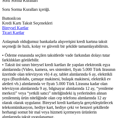
Soru Sorma Kuralları
Soru Sorma Kuralları içeriği.
ButtonIcon
Kredi Kartı Taksit Seçenekleri
Bireysel Kartlar
Ticari Kartlar
Anlaşmalı olduğumuz bankalarla alışverişini kredi kartına taksit
seçeneği ile hızlı, kolay ve güvenli bir şekilde tamamlayabilirsin.
• Ödeme esnasında seçilen taksitlerde vade farkından dolayı tutar
farklılıkları görülebilir.
• Taksit üst sınırı bireysel kredi kartları ile yapılan elektronik eşya
alımlarında (Video, kamera, ses sistemleri, fiyatı 5.000 Türk lirasının
üzerinde olan televizyon vb) 4 ay, tablet alımlarında 6 ay, elektrikli
eşya (Buzdolabı, çamaşır makinesi, bulaşık makinesi, elektrikli ev
aletleri vb.) alımlarında ve fiyatı 5.000 Türk Lirasına kadar olan
televizyon alımlarında 9 ay, bilgisayar alımlarında 12 ay, “yenileme
merkezi” veya “yetkili satıcı” niteliğindeki iş yerlerinden alınan
yenilenmiş ürün niteliğinde olan cep telefonu alımlarında 12 ay
olarak olarak uygulanır. Bireysel kredi kartlarıyla gerçekleştirilecek
telekomünikasyon, hediye kart, hediye çeki ve benzeri şekillerde
herhangi somut bir mal veya hizmeti içermeyen ürünlerin
alımlarında taksit uygulanamaz.