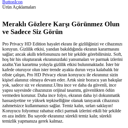
ButtonIcon
Ürün Açıklamaları
Meraklı Gözlere Karşı Görünmez Olun
ve Sadece Siz Görün
Pro Privacy HD Edition hayalet ekranı ile gizliliğinizi ve cihazınızı
koruyun. Gizlilik etkisi, yandan bakıldığında ekranın kararmasını
sağlar; ancak akıllı telefonunuzu net bir şekilde görebilirsiniz. Soft,
hoş bir his oluşturarak ekranınızdaki yansımaları ve parmak izlerini
azaltır.Yan karartma yoluyla gizlilik etkisi bulunmaktadır. İster bir
kafede oturuyor olun ister trende ayakta durun veya kalabalık bir
ofiste çalışın, Pro HD Privacy ekran koruyucu ile ekranınız sizin
kişisel alanınız olmaya devam eder. Artık sinir bozucu yan bakışlar
yok, sadece siz ve ekranınız.Ultra ince ve daha da güvenli, ince
yapısı sayesinde cihazınızın orijinal tasarımı, güvenlikten ödün
vermeden korunur. Daha ince folyo, ekranın daha iyi dokunmatik
hassasiyetine ve yüksek tepkiselliğine olanak tanıyarak cihazınızı
zahmetsizce kullanmanızı sağlar. Temiz kalın, sırları saklayın!
Koruyucu folyomuz rahatsız edici parmak izlerini etkili bir şekilde
en aza indirir. Bu sayede ekranınız sürekli temiz kalır, sürekli
temizlik yapmanıza gerek kalmaz.