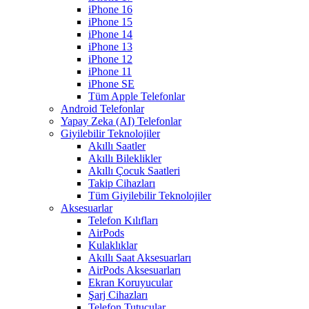
iPhone 16
iPhone 15
iPhone 14
iPhone 13
iPhone 12
iPhone 11
iPhone SE
Tüm Apple Telefonlar
Android Telefonlar
Yapay Zeka (AI) Telefonlar
Giyilebilir Teknolojiler
Akıllı Saatler
Akıllı Bileklikler
Akıllı Çocuk Saatleri
Takip Cihazları
Tüm Giyilebilir Teknolojiler
Aksesuarlar
Telefon Kılıfları
AirPods
Kulaklıklar
Akıllı Saat Aksesuarları
AirPods Aksesuarları
Ekran Koruyucular
Şarj Cihazları
Telefon Tutucular