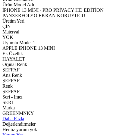
Ürün Model Adı
İPHONE 13 MİNİ - PRO PRİVACY HD EDİTİON
PANZERFOLYO EKRAN KORUYUCU
Üretim Yeri
ÇİN
Materyal
YOK
Uyumlu Model 1
APPLE IPHONE 13 MINI
Ek Özellik
HAYALET
Orjınal Renk
ŞEFFAF
Ana Renk
ŞEFFAF
Renk
ŞEFFAF
Seri - Imeı
SERİ
Marka
GREENMNKY
Daha Fazla
Değerlendirmeler
Henüz yorum yok
Yorum Yaz