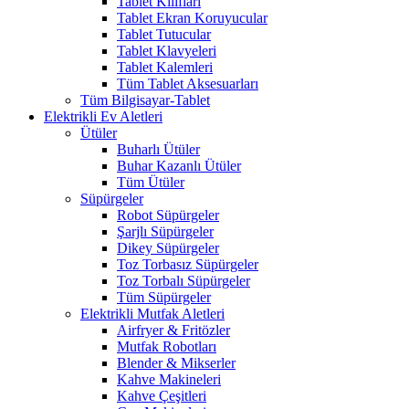
Tablet Kılıfları
Tablet Ekran Koruyucular
Tablet Tutucular
Tablet Klavyeleri
Tablet Kalemleri
Tüm Tablet Aksesuarları
Tüm Bilgisayar-Tablet
Elektrikli Ev Aletleri
Ütüler
Buharlı Ütüler
Buhar Kazanlı Ütüler
Tüm Ütüler
Süpürgeler
Robot Süpürgeler
Şarjlı Süpürgeler
Dikey Süpürgeler
Toz Torbasız Süpürgeler
Toz Torbalı Süpürgeler
Tüm Süpürgeler
Elektrikli Mutfak Aletleri
Airfryer & Fritözler
Mutfak Robotları
Blender & Mikserler
Kahve Makineleri
Kahve Çeşitleri