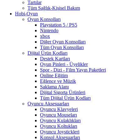
Tartılar
Tüm Sağlık-Kişisel Bakım
Hobi-Oyun
Oyun Konsolları
Playstation 5 / PS5
Nintendo
xbox
Diğer Oyun Konsolları
Tüm Oyun Konsolları
Dijital Ürün Kodları
Destek Kartları
Oyun Pinleri - Üyelikler
Spor - Dizi - Film Yayın Paketleri
Online Eğitim
Eğlence ve Müzik
Saklama Alanı
Dijital Sigorta Ürünleri
Tüm Dijital Ürün Kodları
Oyuncu Aksesuarları
Oyuncu Klavyeleri
Oyuncu Mouseları
Oyuncu Kulaklıkları
Oyuncu Koltukları
Oyuncu Joystickleri
Konsol Aksesuarları