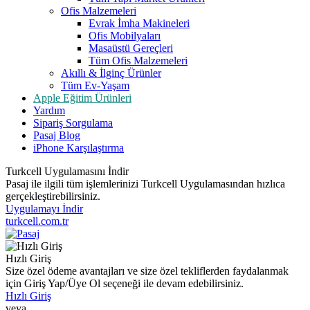
Ofis Malzemeleri
Evrak İmha Makineleri
Ofis Mobilyaları
Masaüstü Gereçleri
Tüm Ofis Malzemeleri
Akıllı & İlginç Ürünler
Tüm Ev-Yaşam
Apple Eğitim Ürünleri
Yardım
Sipariş Sorgulama
Pasaj Blog
iPhone Karşılaştırma
Turkcell Uygulamasını İndir
Pasaj ile ilgili tüm işlemlerinizi Turkcell Uygulamasından hızlıca
gerçekleştirebilirsiniz.
Uygulamayı İndir
turkcell.com.tr
Hızlı Giriş
Size özel ödeme avantajları ve size özel tekliflerden faydalanmak
için Giriş Yap/Üye Ol seçeneği ile devam edebilirsiniz.
Hızlı Giriş
veya