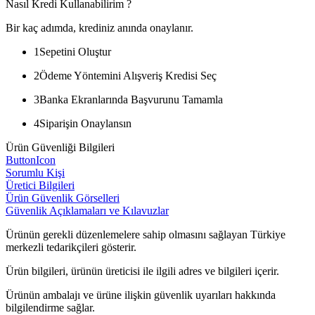
Nasıl Kredi Kullanabilirim ?
Bir kaç adımda, krediniz anında onaylanır.
1
Sepetini Oluştur
2
Ödeme Yöntemini Alışveriş Kredisi Seç
3
Banka Ekranlarında Başvurunu Tamamla
4
Siparişin Onaylansın
Ürün Güvenliği Bilgileri
ButtonIcon
Sorumlu Kişi
Üretici Bilgileri
Ürün Güvenlik Görselleri
Güvenlik Açıklamaları ve Kılavuzlar
Ürünün gerekli düzenlemelere sahip olmasını sağlayan Türkiye
merkezli tedarikçileri gösterir.
Ürün bilgileri, ürünün üreticisi ile ilgili adres ve bilgileri içerir.
Ürünün ambalajı ve ürüne ilişkin güvenlik uyarıları hakkında
bilgilendirme sağlar.