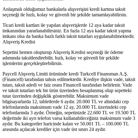
Anlaşmalı olduğumuz bankalarla alışverişini kredi kartına taksit
seçeneği ile hızlı, kolay ve güvenli bir şekilde tamamlayabilirsin.
Ticari kredi kartları ile yapılan alışverişlerde 12 aya kadar taksit
imkanından yararlanabilirsiniz. En fazla 12 aya kadar taksit yapma
imkanı olsa da banka bazlı farklı taksit tutarları uygulanabilmektedir.
Alışveriş Kredisi
Sepetini hemen oluşturup Alışveriş Kredisi seçeneği ile ödeme
adımında taksitlendirebilir, hızlı, kolay ve güvenli bir şekilde
işlemlerini gerçekleştirebilirsin.
Paycell Alışveriş Limiti ürününde kredi Turkcell Finansman A.Ş.
(Financell) tarafından tahsis edilmektedir. Krediye ilişkin vade, taksit
tutarı, taksit adedi ve faiz oranı Financell tarafından belirlenir. Vade
ve taksit tutarları tek bir ürün üzerinden hesaplanmış olup sepetteki
tutar üzerinden değişiklik gösterebilir. Maksimum vade
bilgisayarlarda 12, tabletlerde 6 aydır. 20.000 TL ve altındaki cep
telefonlarında maksimum vade 12 ay, 20.000 TL üzerindeki cep
telefonlarında 3 aydır. Örneğin, sepetinizde 22.600 TL ve 19.500 TL
değerinde iki ayrı telefon varsa kullanabileceğiniz maksimum vade 3
aydır. Bu kategoriler haricinde kalan ve 50.001 TL – 100.000 TL
arasında açılacak krediler için vade üst sınırı 24 aydır.