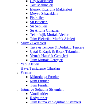
Çay Makineleri
Tost Makineleri
Ekmek Kızartma Makineleri
Meyve Sıkacakları
Pişiriciler
Su Isıtıcıları
Su Sebilleri
Su Arıtma Cihazları
Teknolojik Mutfak Aletleri
Tüm Elektrikli Mutfak Aletleri
Mutfak Gereçleri
Tava & Tencere & Düdüklü Tencere
Çatal & Kaşık & Bıçak Takımları
Yemek Hazırlık Gereçleri
Tüm Mutfak Gereçleri
Yapı Aletleri
Hava Temizleme Cihazları
Fırınlar
Mikrodalga Fırınlar
Mini Fırınlar
Tüm Fırınlar
Isıtma ve Soğutma Sistemleri
Vantilatörler
Radyatörler
Tüm Isıtma ve Soğutma Sistemleri