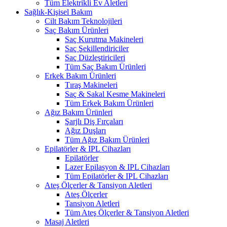
Tüm Elektrikli Ev Aletleri
Sağlık-Kişisel Bakım
Cilt Bakım Teknolojileri
Saç Bakım Ürünleri
Saç Kurutma Makineleri
Saç Şekillendiriciler
Saç Düzleştiricileri
Tüm Saç Bakım Ürünleri
Erkek Bakım Ürünleri
Tıraş Makineleri
Saç & Sakal Kesme Makineleri
Tüm Erkek Bakım Ürünleri
Ağız Bakım Ürünleri
Şarjlı Diş Fırçaları
Ağız Duşları
Tüm Ağız Bakım Ürünleri
Epilatörler & IPL Cihazları
Epilatörler
Lazer Epilasyon & IPL Cihazları
Tüm Epilatörler & IPL Cihazları
Ateş Ölçerler & Tansiyon Aletleri
Ateş Ölçerler
Tansiyon Aletleri
Tüm Ateş Ölçerler & Tansiyon Aletleri
Masaj Aletleri