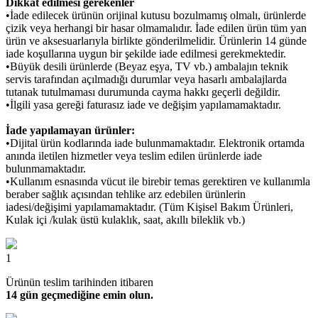
Dikkat edilmesi gerekenler
•İade edilecek ürünün orijinal kutusu bozulmamış olmalı, ürünlerde
çizik veya herhangi bir hasar olmamalıdır. İade edilen ürün tüm yan
ürün ve aksesuarlarıyla birlikte gönderilmelidir. Ürünlerin 14 günde
iade koşullarına uygun bir şekilde iade edilmesi gerekmektedir.
•Büyük desili ürünlerde (Beyaz eşya, TV vb.) ambalajın teknik
servis tarafından açılmadığı durumlar veya hasarlı ambalajlarda
tutanak tutulmaması durumunda cayma hakkı geçerli değildir.
•İlgili yasa gereği faturasız iade ve değişim yapılamamaktadır.
İade yapılamayan ürünler:
•Dijital ürün kodlarında iade bulunmamaktadır. Elektronik ortamda
anında iletilen hizmetler veya teslim edilen ürünlerde iade
bulunmamaktadır.
•Kullanım esnasında vücut ile birebir temas gerektiren ve kullanımla
beraber sağlık açısından tehlike arz edebilen ürünlerin
iadesi/değişimi yapılamamaktadır. (Tüm Kişisel Bakım Ürünleri,
Kulak içi /kulak üstü kulaklık, saat, akıllı bileklik vb.)
1
Ürünün teslim tarihinden itibaren
14 gün geçmediğine emin olun.