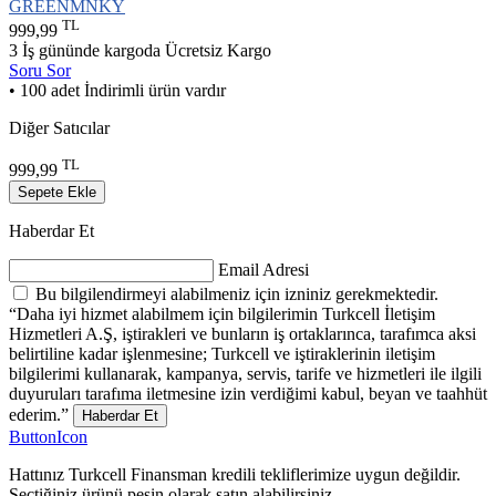
GREENMNKY
TL
999,99
3 İş gününde kargoda
Ücretsiz Kargo
Soru Sor
• 100 adet İndirimli ürün vardır
Diğer Satıcılar
TL
999,99
Sepete Ekle
Haberdar Et
Email Adresi
Bu bilgilendirmeyi alabilmeniz için izniniz gerekmektedir.
“Daha iyi hizmet alabilmem için bilgilerimin Turkcell İletişim
Hizmetleri A.Ş, iştirakleri ve bunların iş ortaklarınca, tarafımca aksi
belirtiline kadar işlenmesine; Turkcell ve iştiraklerinin iletişim
bilgilerimi kullanarak, kampanya, servis, tarife ve hizmetleri ile ilgili
duyuruları tarafıma iletmesine izin verdiğimi kabul, beyan ve taahhüt
ederim.”
Haberdar Et
ButtonIcon
Hattınız Turkcell Finansman kredili tekliflerimize uygun değildir.
Seçtiğiniz ürünü peşin olarak satın alabilirsiniz.