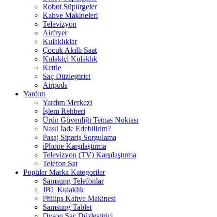
Robot Süpürgeler
Kahve Makineleri
Televizyon
Airfryer
Kulaklıklar
Çocuk Akıllı Saat
Kulakiçi Kulaklık
Kettle
Saç Düzleştirici
Airpods
Yardım
Yardım Merkezi
İşlem Rehberi
Ürün Güvenliği Temas Noktası
Nasıl İade Edebilirim?
Pasaj Sipariş Sorgulama
iPhone Karşılaştırma
Televizyon (TV) Karşılaştırma
Telefon Sat
Popüler Marka Kategoriler
Samsung Telefonlar
JBL Kulaklık
Philips Kahve Makinesi
Samsung Tablet
Dyson Saç Düzleştirici