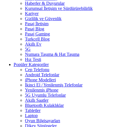
Haberler & Duyurular
Kurumsal İletişim ve Sürdürürebilirlik
Kariyer
Gizlilik ve Güvenlik
Pasaj İletişim
Pasaj Blog
Pasaj Gaming
Turkcell Blog
Akıllı Ev
5G
Numara Taşıma & Hat Taşıma
Hız Testi
Popüler Kategoriler
Cep Telefonu
Android Telefonlar
iPhone Modelleri
İkinci El / Yenilenmiş Telefonlar
Yenilenmiş iPhone
5G Uyumlu Telefonlar
Akıllı Saatler
Bluetooth Kulaklıklar
Tabletler
Laptop
Oyun Bilgisayarları
Dikey Süpürgeler