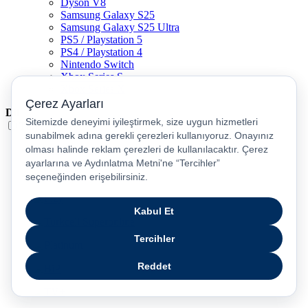
Dyson V8
Samsung Galaxy S25
Samsung Galaxy S25 Ultra
PS5 / Playstation 5
PS4 / Playstation 4
Nintendo Switch
Xbox Series S
Xbox Series X
Dil
Türkçe
English
عربى
русский