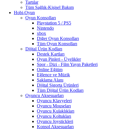
Tartılar
Tüm Sağlık-Kişisel Bakım
Hobi-Oyun
Oyun Konsolları
Playstation 5 / PS5
Nintendo
xbox
Diğer Oyun Konsolları
Tüm Oyun Konsolları
Dijital Ürün Kodları
Destek Kartları
Oyun Pinleri - Üyelikler
Spor - Dizi - Film Yayın Paketleri
Online Eğitim
Eğlence ve Müzik
Saklama Alanı
Dijital Sigorta Ürünleri
Tüm Dijital Ürün Kodları
Oyuncu Aksesuarları
Oyuncu Klavyeleri
Oyuncu Mouseları
Oyuncu Kulaklıkları
Oyuncu Koltukları
Oyuncu Joystickleri
Konsol Aksesuarları