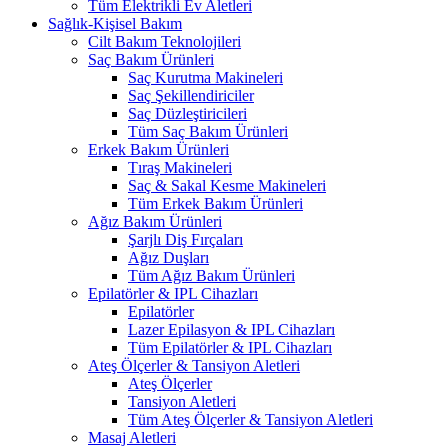
Tüm Elektrikli Ev Aletleri
Sağlık-Kişisel Bakım
Cilt Bakım Teknolojileri
Saç Bakım Ürünleri
Saç Kurutma Makineleri
Saç Şekillendiriciler
Saç Düzleştiricileri
Tüm Saç Bakım Ürünleri
Erkek Bakım Ürünleri
Tıraş Makineleri
Saç & Sakal Kesme Makineleri
Tüm Erkek Bakım Ürünleri
Ağız Bakım Ürünleri
Şarjlı Diş Fırçaları
Ağız Duşları
Tüm Ağız Bakım Ürünleri
Epilatörler & IPL Cihazları
Epilatörler
Lazer Epilasyon & IPL Cihazları
Tüm Epilatörler & IPL Cihazları
Ateş Ölçerler & Tansiyon Aletleri
Ateş Ölçerler
Tansiyon Aletleri
Tüm Ateş Ölçerler & Tansiyon Aletleri
Masaj Aletleri