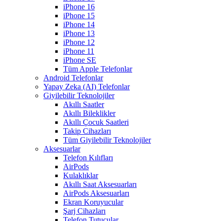
iPhone 16
iPhone 15
iPhone 14
iPhone 13
iPhone 12
iPhone 11
iPhone SE
Tüm Apple Telefonlar
Android Telefonlar
Yapay Zeka (AI) Telefonlar
Giyilebilir Teknolojiler
Akıllı Saatler
Akıllı Bileklikler
Akıllı Çocuk Saatleri
Takip Cihazları
Tüm Giyilebilir Teknolojiler
Aksesuarlar
Telefon Kılıfları
AirPods
Kulaklıklar
Akıllı Saat Aksesuarları
AirPods Aksesuarları
Ekran Koruyucular
Şarj Cihazları
Telefon Tutucular