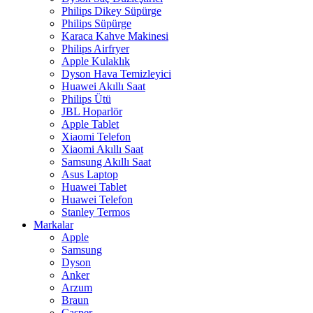
Philips Dikey Süpürge
Philips Süpürge
Karaca Kahve Makinesi
Philips Airfryer
Apple Kulaklık
Dyson Hava Temizleyici
Huawei Akıllı Saat
Philips Ütü
JBL Hoparlör
Apple Tablet
Xiaomi Telefon
Xiaomi Akıllı Saat
Samsung Akıllı Saat
Asus Laptop
Huawei Tablet
Huawei Telefon
Stanley Termos
Markalar
Apple
Samsung
Dyson
Anker
Arzum
Braun
Casper