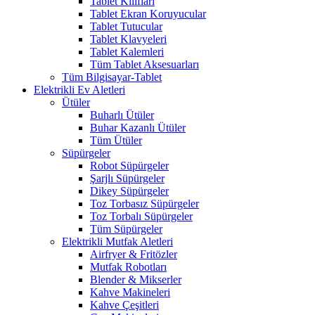
Tablet Kılıfları
Tablet Ekran Koruyucular
Tablet Tutucular
Tablet Klavyeleri
Tablet Kalemleri
Tüm Tablet Aksesuarları
Tüm Bilgisayar-Tablet
Elektrikli Ev Aletleri
Ütüler
Buharlı Ütüler
Buhar Kazanlı Ütüler
Tüm Ütüler
Süpürgeler
Robot Süpürgeler
Şarjlı Süpürgeler
Dikey Süpürgeler
Toz Torbasız Süpürgeler
Toz Torbalı Süpürgeler
Tüm Süpürgeler
Elektrikli Mutfak Aletleri
Airfryer & Fritözler
Mutfak Robotları
Blender & Mikserler
Kahve Makineleri
Kahve Çeşitleri