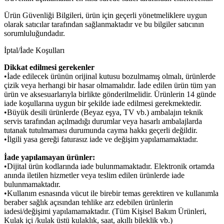
Ürün Güvenliği Bilgileri, ürün için geçerli yönetmeliklere uygun
olarak satıcılar tarafından sağlanmaktadır ve bu bilgiler satıcının
sorumluluğundadır.
İptal/İade Koşulları
Dikkat edilmesi gerekenler
•İade edilecek ürünün orijinal kutusu bozulmamış olmalı, ürünlerde
çizik veya herhangi bir hasar olmamalıdır. İade edilen ürün tüm yan
ürün ve aksesuarlarıyla birlikte gönderilmelidir. Ürünlerin 14 günde
iade koşullarına uygun bir şekilde iade edilmesi gerekmektedir.
•Büyük desili ürünlerde (Beyaz eşya, TV vb.) ambalajın teknik
servis tarafından açılmadığı durumlar veya hasarlı ambalajlarda
tutanak tutulmaması durumunda cayma hakkı geçerli değildir.
•İlgili yasa gereği faturasız iade ve değişim yapılamamaktadır.
İade yapılamayan ürünler:
•Dijital ürün kodlarında iade bulunmamaktadır. Elektronik ortamda
anında iletilen hizmetler veya teslim edilen ürünlerde iade
bulunmamaktadır.
•Kullanım esnasında vücut ile birebir temas gerektiren ve kullanımla
beraber sağlık açısından tehlike arz edebilen ürünlerin
iadesi/değişimi yapılamamaktadır. (Tüm Kişisel Bakım Ürünleri,
Kulak içi /kulak üstü kulaklık, saat, akıllı bileklik vb.)