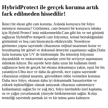
HybridProtect ile gerçek koruma artık
fark edilmeden hissedilir!
İkinci bir ekran gibi cam koruma. Aslında koruyucu bir folyo
istemiyor musunuz? Görünmez, cam benzeri bir koruyucu tabaka
için Hybrid Protect' imiz mükemmeldir.Cam gibi his ve net görüntü
sağlayan HybridPro temperli cam folyomuz, kristal berraklığındaki
görünümü ve hoş cam hissiyatıyla etkileyicidir. Neredeyse
görünmez yapısı sayesinde cihazınızın orijinal tasarımını korur ve
bozulmamış bir görsel ve dokunsal deneyim yaşamanızı sağlar.Daha
fazla koruma için UV ile kürlenmiştir. Bu teknoloji folyonun
dayanıklılık ve mukavemet açısından yeni bir seviyeye taşınmasını
mümkün kılıyor. Bu sayede hem daha uzun bir kullanım ömrü
sağlanıyor hem de gerçek bir ekrana dokunmaya yakın, eşsiz bir his
yaratılıyor.Ultra ince ve daha da güvenli, ince yapısı sayesinde
cihazınızın orijinal tasarımı, güvenlikten ödün vermeden korunur.
Daha ince folyo, ekranın daha iyi dokunmatik hassasiyetine ve
yüksek tepkiselliğine olanak tanıyarak cihazınızı zahmetsizce
kullanmanızı sağlar.Su ve yağ itici, folyo üzerindeki özel kaplama,
su ve yağın yuvarlanarak yüzeyde birikmemesini sağlar. Kolay
temizliği sayesinde parmak izi ve kir tutma şansı kalmıyor.