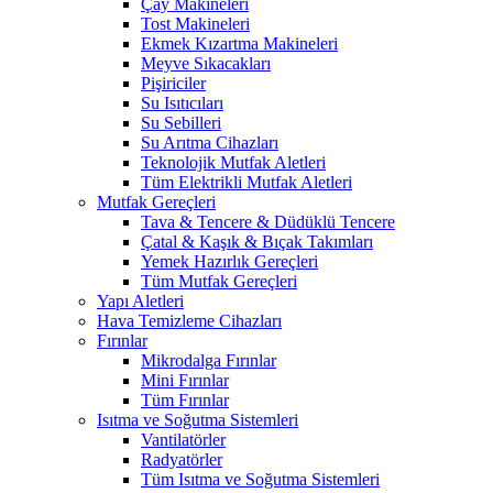
Çay Makineleri
Tost Makineleri
Ekmek Kızartma Makineleri
Meyve Sıkacakları
Pişiriciler
Su Isıtıcıları
Su Sebilleri
Su Arıtma Cihazları
Teknolojik Mutfak Aletleri
Tüm Elektrikli Mutfak Aletleri
Mutfak Gereçleri
Tava & Tencere & Düdüklü Tencere
Çatal & Kaşık & Bıçak Takımları
Yemek Hazırlık Gereçleri
Tüm Mutfak Gereçleri
Yapı Aletleri
Hava Temizleme Cihazları
Fırınlar
Mikrodalga Fırınlar
Mini Fırınlar
Tüm Fırınlar
Isıtma ve Soğutma Sistemleri
Vantilatörler
Radyatörler
Tüm Isıtma ve Soğutma Sistemleri