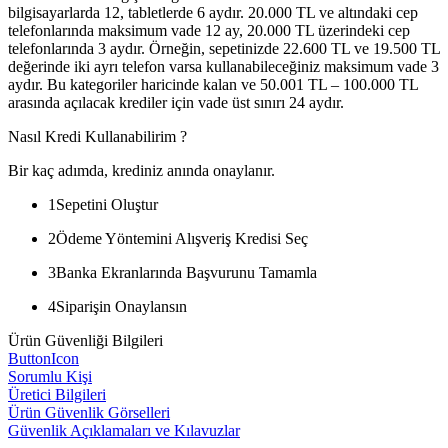
bilgisayarlarda 12, tabletlerde 6 aydır. 20.000 TL ve altındaki cep
telefonlarında maksimum vade 12 ay, 20.000 TL üzerindeki cep
telefonlarında 3 aydır. Örneğin, sepetinizde 22.600 TL ve 19.500 TL
değerinde iki ayrı telefon varsa kullanabileceğiniz maksimum vade 3
aydır. Bu kategoriler haricinde kalan ve 50.001 TL – 100.000 TL
arasında açılacak krediler için vade üst sınırı 24 aydır.
Nasıl Kredi Kullanabilirim ?
Bir kaç adımda, krediniz anında onaylanır.
1
Sepetini Oluştur
2
Ödeme Yöntemini Alışveriş Kredisi Seç
3
Banka Ekranlarında Başvurunu Tamamla
4
Siparişin Onaylansın
Ürün Güvenliği Bilgileri
ButtonIcon
Sorumlu Kişi
Üretici Bilgileri
Ürün Güvenlik Görselleri
Güvenlik Açıklamaları ve Kılavuzlar