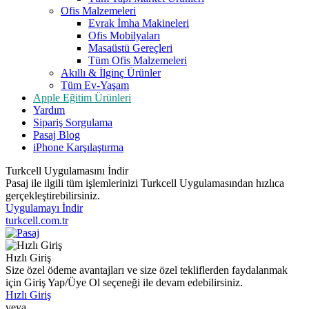
Ofis Malzemeleri
Evrak İmha Makineleri
Ofis Mobilyaları
Masaüstü Gereçleri
Tüm Ofis Malzemeleri
Akıllı & İlginç Ürünler
Tüm Ev-Yaşam
Apple Eğitim Ürünleri
Yardım
Sipariş Sorgulama
Pasaj Blog
iPhone Karşılaştırma
Turkcell Uygulamasını İndir
Pasaj ile ilgili tüm işlemlerinizi Turkcell Uygulamasından hızlıca
gerçekleştirebilirsiniz.
Uygulamayı İndir
turkcell.com.tr
Hızlı Giriş
Size özel ödeme avantajları ve size özel tekliflerden faydalanmak
için Giriş Yap/Üye Ol seçeneği ile devam edebilirsiniz.
Hızlı Giriş
veya