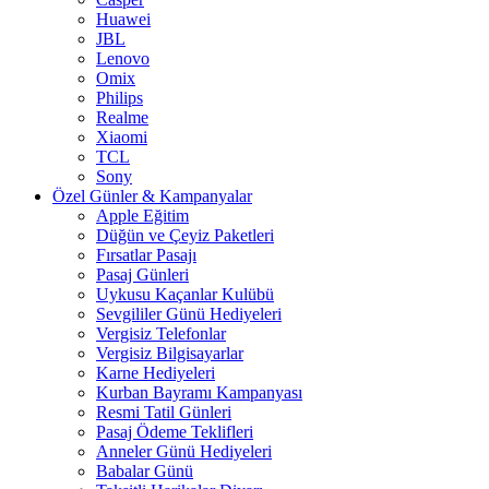
Huawei
JBL
Lenovo
Omix
Philips
Realme
Xiaomi
TCL
Sony
Özel Günler & Kampanyalar
Apple Eğitim
Düğün ve Çeyiz Paketleri
Fırsatlar Pasajı
Pasaj Günleri
Uykusu Kaçanlar Kulübü
Sevgililer Günü Hediyeleri
Vergisiz Telefonlar
Vergisiz Bilgisayarlar
Karne Hediyeleri
Kurban Bayramı Kampanyası
Resmi Tatil Günleri
Pasaj Ödeme Teklifleri
Anneler Günü Hediyeleri
Babalar Günü