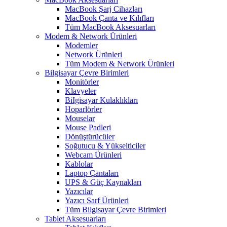
MacBook Şarj Cihazları
MacBook Çanta ve Kılıfları
Tüm MacBook Aksesuarları
Modem & Network Ürünleri
Modemler
Network Ürünleri
Tüm Modem & Network Ürünleri
Bilgisayar Çevre Birimleri
Monitörler
Klavyeler
BiIgisayar Kulaklıkları
Hoparlörler
Mouselar
Mouse Padleri
Dönüştürücüler
Soğutucu & Yükselticiler
Webcam Ürünleri
Kablolar
Laptop Çantaları
UPS & Güç Kaynakları
Yazıcılar
Yazıcı Sarf Ürünleri
Tüm Bilgisayar Çevre Birimleri
Tablet Aksesuarları