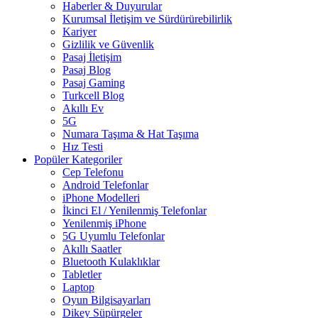
Haberler & Duyurular
Kurumsal İletişim ve Sürdürürebilirlik
Kariyer
Gizlilik ve Güvenlik
Pasaj İletişim
Pasaj Blog
Pasaj Gaming
Turkcell Blog
Akıllı Ev
5G
Numara Taşıma & Hat Taşıma
Hız Testi
Popüler Kategoriler
Cep Telefonu
Android Telefonlar
iPhone Modelleri
İkinci El / Yenilenmiş Telefonlar
Yenilenmiş iPhone
5G Uyumlu Telefonlar
Akıllı Saatler
Bluetooth Kulaklıklar
Tabletler
Laptop
Oyun Bilgisayarları
Dikey Süpürgeler