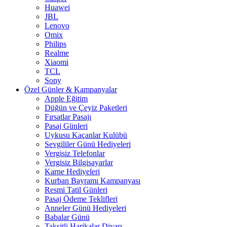
Huawei
JBL
Lenovo
Omix
Philips
Realme
Xiaomi
TCL
Sony
Özel Günler & Kampanyalar
Apple Eğitim
Düğün ve Çeyiz Paketleri
Fırsatlar Pasajı
Pasaj Günleri
Uykusu Kaçanlar Kulübü
Sevgililer Günü Hediyeleri
Vergisiz Telefonlar
Vergisiz Bilgisayarlar
Karne Hediyeleri
Kurban Bayramı Kampanyası
Resmi Tatil Günleri
Pasaj Ödeme Teklifleri
Anneler Günü Hediyeleri
Babalar Günü
Taksitli Harikalar Diyarı