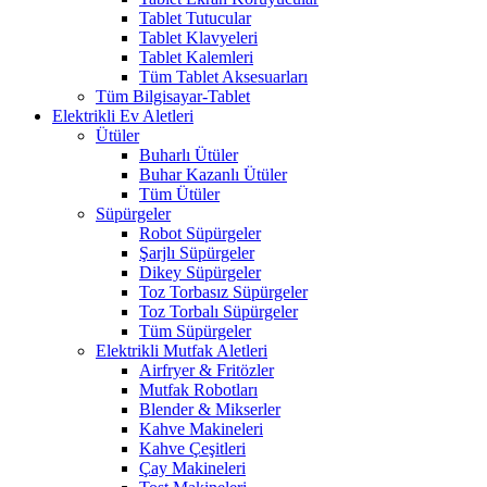
Tablet Tutucular
Tablet Klavyeleri
Tablet Kalemleri
Tüm Tablet Aksesuarları
Tüm Bilgisayar-Tablet
Elektrikli Ev Aletleri
Ütüler
Buharlı Ütüler
Buhar Kazanlı Ütüler
Tüm Ütüler
Süpürgeler
Robot Süpürgeler
Şarjlı Süpürgeler
Dikey Süpürgeler
Toz Torbasız Süpürgeler
Toz Torbalı Süpürgeler
Tüm Süpürgeler
Elektrikli Mutfak Aletleri
Airfryer & Fritözler
Mutfak Robotları
Blender & Mikserler
Kahve Makineleri
Kahve Çeşitleri
Çay Makineleri