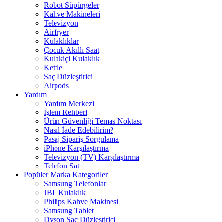
Robot Süpürgeler
Kahve Makineleri
Televizyon
Airfryer
Kulaklıklar
Çocuk Akıllı Saat
Kulakiçi Kulaklık
Kettle
Saç Düzleştirici
Airpods
Yardım
Yardım Merkezi
İşlem Rehberi
Ürün Güvenliği Temas Noktası
Nasıl İade Edebilirim?
Pasaj Sipariş Sorgulama
iPhone Karşılaştırma
Televizyon (TV) Karşılaştırma
Telefon Sat
Popüler Marka Kategoriler
Samsung Telefonlar
JBL Kulaklık
Philips Kahve Makinesi
Samsung Tablet
Dyson Saç Düzleştirici