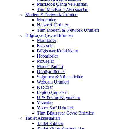
MacBook Çanta ve Kılıfları
Tüm MacBook Aksesuarları
Modem & Network Ürünleri
Modemler
Network Ürünleri
Tüm Modem & Network Ürünleri
Bilgisayar Çevre Birimleri
Monitörler
Klavyeler
BiIgisayar Kulaklıkları
Hoparlörler
Mouselar
Mouse Padleri
Dönüştürücüler
Soğutucu & Yükselticiler
Webcam Ürünleri
Kablolar
Laptop Çantaları
UPS & Güç Kaynakları
Yazıcılar
Yazıcı Sarf Ürünleri
Tüm Bilgisayar Çevre Birimleri
Tablet Aksesuarları
Tablet Kılıfları
Tablet Ekran Koruyucular