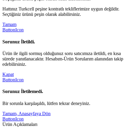
Hattınız Turkcell peşine kontratlı tekliflerimize uygun değildir.
Seçtiğiniz ürünü peşin olarak alabilirsiniz.
Tamam
ButtonIcon
Sorunuz İletildi.
Ürün ile ilgili sormuş olduğunuz soru satıcımıza iletildi, en kısa
sürede yanıtlanacaktır. Hesabım-Ürün Sorularım alanından takip
edebilirsiniz.
Kapat
ButtonIcon
Sorunuz İletilemedi.
Bir sorunla karşılaşıldı, lütfen tekrar deneyiniz.
Tamam, Anasayfaya Dön
ButtonIcon
Ürün Açıklamaları