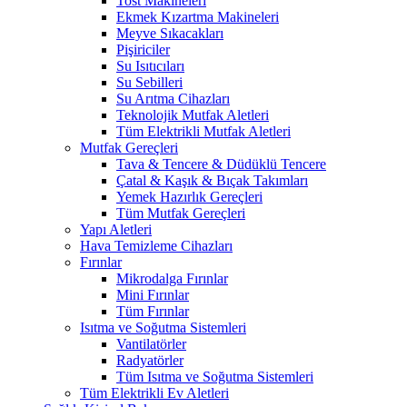
Tost Makineleri
Ekmek Kızartma Makineleri
Meyve Sıkacakları
Pişiriciler
Su Isıtıcıları
Su Sebilleri
Su Arıtma Cihazları
Teknolojik Mutfak Aletleri
Tüm Elektrikli Mutfak Aletleri
Mutfak Gereçleri
Tava & Tencere & Düdüklü Tencere
Çatal & Kaşık & Bıçak Takımları
Yemek Hazırlık Gereçleri
Tüm Mutfak Gereçleri
Yapı Aletleri
Hava Temizleme Cihazları
Fırınlar
Mikrodalga Fırınlar
Mini Fırınlar
Tüm Fırınlar
Isıtma ve Soğutma Sistemleri
Vantilatörler
Radyatörler
Tüm Isıtma ve Soğutma Sistemleri
Tüm Elektrikli Ev Aletleri