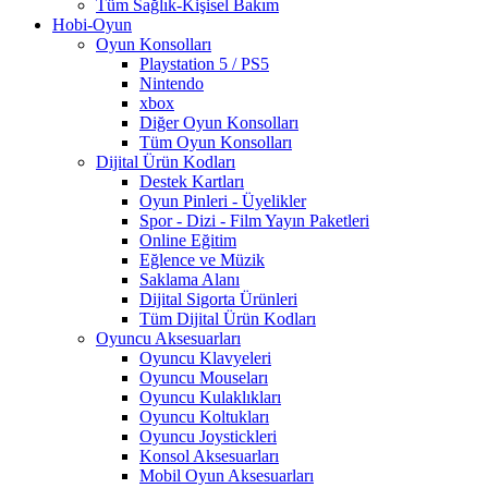
Tüm Sağlık-Kişisel Bakım
Hobi-Oyun
Oyun Konsolları
Playstation 5 / PS5
Nintendo
xbox
Diğer Oyun Konsolları
Tüm Oyun Konsolları
Dijital Ürün Kodları
Destek Kartları
Oyun Pinleri - Üyelikler
Spor - Dizi - Film Yayın Paketleri
Online Eğitim
Eğlence ve Müzik
Saklama Alanı
Dijital Sigorta Ürünleri
Tüm Dijital Ürün Kodları
Oyuncu Aksesuarları
Oyuncu Klavyeleri
Oyuncu Mouseları
Oyuncu Kulaklıkları
Oyuncu Koltukları
Oyuncu Joystickleri
Konsol Aksesuarları
Mobil Oyun Aksesuarları