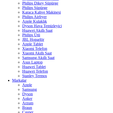
Philips Dikey Süpürge
Philips Süpürge
Karaca Kahve Makinesi
Philips Airfryer
Apple Kulaklık
Dyson Hava Temizleyici
Huawei Akıllı Saat
Philips Ütü
JBL Hoparlör
Apple Tablet
Xiaomi Telefon
Xiaomi Akıllı Saat
Samsung Akıllı Saat
Asus Laptop
Huawei Tablet
Huawei Telefon
Stanley Termos
Markalar
Apple
Samsung
Dyson
Anker
Arzum
Braun
Casper