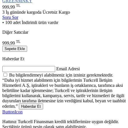
GREENMNKY
TL
999,99
3 İş gününde kargoda
Ücretsiz Kargo
Soru Sor
• 100 adet İndirimli ürün vardır
Diğer Satıcılar
TL
999,99
Sepete Ekle
Haberdar Et
Email Adresi
Bu bilgilendirmeyi alabilmeniz için izniniz gerekmektedir.
“Daha iyi hizmet alabilmem için bilgilerimin Turkcell İletişim
Hizmetleri A.Ş, iştirakleri ve bunların iş ortaklarınca, tarafımca aksi
belirtiline kadar işlenmesine; Turkcell ve iştiraklerinin iletişim
bilgilerimi kullanarak, kampanya, servis, tarife ve hizmetleri ile ilgili
duyuruları tarafıma iletmesine izin verdiğimi kabul, beyan ve taahhüt
ederim.”
Haberdar Et
ButtonIcon
Hattınız Turkcell Finansman kredili tekliflerimize uygun değildir.
Seçtiğiniz ürünü peşin olarak satın alabilirsiniz.