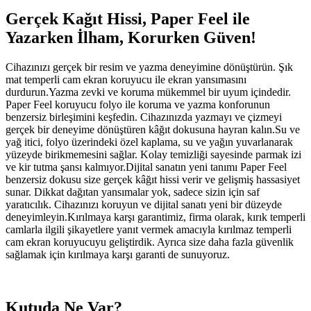
Gerçek Kağıt Hissi, Paper Feel ile
Yazarken İlham, Korurken Güven!
Cihazınızı gerçek bir resim ve yazma deneyimine dönüştürün. Şık
mat temperli cam ekran koruyucu ile ekran yansımasını
durdurun.Yazma zevki ve koruma mükemmel bir uyum içindedir.
Paper Feel koruyucu folyo ile koruma ve yazma konforunun
benzersiz birleşimini keşfedin. Cihazınızda yazmayı ve çizmeyi
gerçek bir deneyime dönüştüren kâğıt dokusuna hayran kalın.Su ve
yağ itici, folyo üzerindeki özel kaplama, su ve yağın yuvarlanarak
yüzeyde birikmemesini sağlar. Kolay temizliği sayesinde parmak izi
ve kir tutma şansı kalmıyor.Dijital sanatın yeni tanımı Paper Feel
benzersiz dokusu size gerçek kâğıt hissi verir ve gelişmiş hassasiyet
sunar. Dikkat dağıtan yansımalar yok, sadece sizin için saf
yaratıcılık. Cihazınızı koruyun ve dijital sanatı yeni bir düzeyde
deneyimleyin.Kırılmaya karşı garantimiz, firma olarak, kırık temperli
camlarla ilgili şikayetlere yanıt vermek amacıyla kırılmaz temperli
cam ekran koruyucuyu geliştirdik. Ayrıca size daha fazla güvenlik
sağlamak için kırılmaya karşı garanti de sunuyoruz.
Kutuda Ne Var?