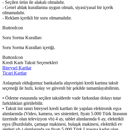
- Seçilen ürün ile alakalı olmalıdır.
- Genel ahlak kurallarına uygun olmalı, siyasi/yasal bir içerik
olmamalıdır.
- Reklam içerikli bir soru olmamalıdır.
ButtonIcon
Soru Sorma Kuralları
Soru Sorma Kuralları içeriği.
ButtonIcon
Kredi Kartı Taksit Seçenekleri
Bireysel Kartlar
Ticari Kartlar
Anlaşmalı olduğumuz bankalarla alışverişini kredi kartına taksit
seçeneği ile hızlı, kolay ve güvenli bir şekilde tamamlayabilirsin.
• Ödeme esnasında seçilen taksitlerde vade farkından dolayı tutar
farklılıkları görülebilir.
• Taksit üst sınırı bireysel kredi kartları ile yapılan elektronik eşya
alımlarında (Video, kamera, ses sistemleri, fiyatı 5.000 Türk lirasının
üzerinde olan televizyon vb) 4 ay, tablet alımlarında 6 ay, elektrikli
eşya (Buzdolabı, çamaşır makinesi, bulaşık makinesi, elektrikli ev
aletleri vb.) alımlarında ve fiyatı 5.000 Türk Lirasına kadar olan