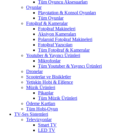
Tüm Oyuncu Aksesuarları
Oyunlar
Playstation & Konsol Oyunları
Tüm Oyunlar
Fotoğraf & Kameralar
Fotoğraf Makineleri
Aksiyon Kameraları
Polaroid Fotoğraf Makineleri
Fotoğraf Yazıcıları
Tüm Fotoğraf & Kameralar
Youtuber & Yayıncı Ürünleri
Mikrofonlar
Tüm Youtuber & Yayıncı Ürünleri
Dronelar
Scooterlar ve Bisikletler
Yetişkin Hobi & Eğlence
Müzik Ürünleri
Pikaplar
Tüm Müzik Ürünleri
Ödeme Kartları
Tüm Hobi-Oyun
TV-Ses Sistemleri
Televizyonlar
Smart TV
LED TV