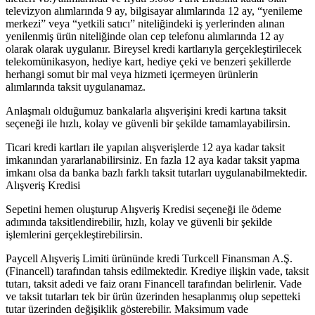
televizyon alımlarında 9 ay, bilgisayar alımlarında 12 ay, “yenileme
merkezi” veya “yetkili satıcı” niteliğindeki iş yerlerinden alınan
yenilenmiş ürün niteliğinde olan cep telefonu alımlarında 12 ay
olarak olarak uygulanır. Bireysel kredi kartlarıyla gerçekleştirilecek
telekomünikasyon, hediye kart, hediye çeki ve benzeri şekillerde
herhangi somut bir mal veya hizmeti içermeyen ürünlerin
alımlarında taksit uygulanamaz.
Anlaşmalı olduğumuz bankalarla alışverişini kredi kartına taksit
seçeneği ile hızlı, kolay ve güvenli bir şekilde tamamlayabilirsin.
Ticari kredi kartları ile yapılan alışverişlerde 12 aya kadar taksit
imkanından yararlanabilirsiniz. En fazla 12 aya kadar taksit yapma
imkanı olsa da banka bazlı farklı taksit tutarları uygulanabilmektedir.
Alışveriş Kredisi
Sepetini hemen oluşturup Alışveriş Kredisi seçeneği ile ödeme
adımında taksitlendirebilir, hızlı, kolay ve güvenli bir şekilde
işlemlerini gerçekleştirebilirsin.
Paycell Alışveriş Limiti ürününde kredi Turkcell Finansman A.Ş.
(Financell) tarafından tahsis edilmektedir. Krediye ilişkin vade, taksit
tutarı, taksit adedi ve faiz oranı Financell tarafından belirlenir. Vade
ve taksit tutarları tek bir ürün üzerinden hesaplanmış olup sepetteki
tutar üzerinden değişiklik gösterebilir. Maksimum vade