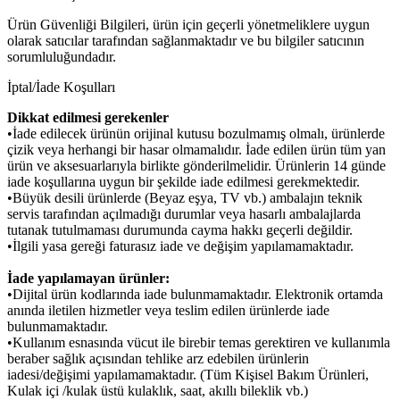
Ürün Güvenliği Bilgileri, ürün için geçerli yönetmeliklere uygun
olarak satıcılar tarafından sağlanmaktadır ve bu bilgiler satıcının
sorumluluğundadır.
İptal/İade Koşulları
Dikkat edilmesi gerekenler
•İade edilecek ürünün orijinal kutusu bozulmamış olmalı, ürünlerde
çizik veya herhangi bir hasar olmamalıdır. İade edilen ürün tüm yan
ürün ve aksesuarlarıyla birlikte gönderilmelidir. Ürünlerin 14 günde
iade koşullarına uygun bir şekilde iade edilmesi gerekmektedir.
•Büyük desili ürünlerde (Beyaz eşya, TV vb.) ambalajın teknik
servis tarafından açılmadığı durumlar veya hasarlı ambalajlarda
tutanak tutulmaması durumunda cayma hakkı geçerli değildir.
•İlgili yasa gereği faturasız iade ve değişim yapılamamaktadır.
İade yapılamayan ürünler:
•Dijital ürün kodlarında iade bulunmamaktadır. Elektronik ortamda
anında iletilen hizmetler veya teslim edilen ürünlerde iade
bulunmamaktadır.
•Kullanım esnasında vücut ile birebir temas gerektiren ve kullanımla
beraber sağlık açısından tehlike arz edebilen ürünlerin
iadesi/değişimi yapılamamaktadır. (Tüm Kişisel Bakım Ürünleri,
Kulak içi /kulak üstü kulaklık, saat, akıllı bileklik vb.)