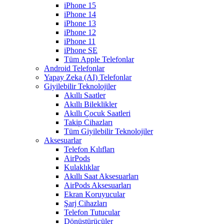
iPhone 15
iPhone 14
iPhone 13
iPhone 12
iPhone 11
iPhone SE
Tüm Apple Telefonlar
Android Telefonlar
Yapay Zeka (AI) Telefonlar
Giyilebilir Teknolojiler
Akıllı Saatler
Akıllı Bileklikler
Akıllı Çocuk Saatleri
Takip Cihazları
Tüm Giyilebilir Teknolojiler
Aksesuarlar
Telefon Kılıfları
AirPods
Kulaklıklar
Akıllı Saat Aksesuarları
AirPods Aksesuarları
Ekran Koruyucular
Şarj Cihazları
Telefon Tutucular
Dönüştürücüler