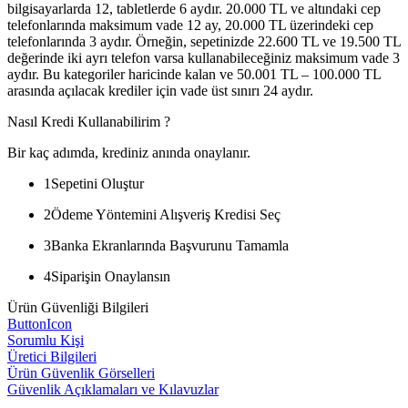
bilgisayarlarda 12, tabletlerde 6 aydır. 20.000 TL ve altındaki cep
telefonlarında maksimum vade 12 ay, 20.000 TL üzerindeki cep
telefonlarında 3 aydır. Örneğin, sepetinizde 22.600 TL ve 19.500 TL
değerinde iki ayrı telefon varsa kullanabileceğiniz maksimum vade 3
aydır. Bu kategoriler haricinde kalan ve 50.001 TL – 100.000 TL
arasında açılacak krediler için vade üst sınırı 24 aydır.
Nasıl Kredi Kullanabilirim ?
Bir kaç adımda, krediniz anında onaylanır.
1
Sepetini Oluştur
2
Ödeme Yöntemini Alışveriş Kredisi Seç
3
Banka Ekranlarında Başvurunu Tamamla
4
Siparişin Onaylansın
Ürün Güvenliği Bilgileri
ButtonIcon
Sorumlu Kişi
Üretici Bilgileri
Ürün Güvenlik Görselleri
Güvenlik Açıklamaları ve Kılavuzlar