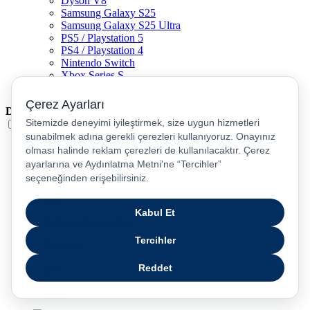
Dyson V8
Samsung Galaxy S25
Samsung Galaxy S25 Ultra
PS5 / Playstation 5
PS4 / Playstation 4
Nintendo Switch
Xbox Series S
Xbox Series X
Dil
Türkçe
English
عربى
русский