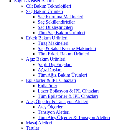
Sağlık-Kişisel Bakım
Cilt Bakım Teknolojileri
Saç Bakım Ürünleri
Saç Kurutma Makineleri
Saç Şekillendiriciler
Saç Düzleştiricileri
Tüm Saç Bakım Ürünleri
Erkek Bakım Ürünleri
Tıraş Makineleri
Saç & Sakal Kesme Makineleri
Tüm Erkek Bakım Ürünleri
Ağız Bakım Ürünleri
Şarjlı Diş Fırçaları
Ağız Duşları
Tüm Ağız Bakım Ürünleri
Epilatörler & IPL Cihazları
Epilatörler
Lazer Epilasyon & IPL Cihazları
Tüm Epilatörler & IPL Cihazları
Ateş Ölçerler & Tansiyon Aletleri
Ateş Ölçerler
Tansiyon Aletleri
Tüm Ateş Ölçerler & Tansiyon Aletleri
Masaj Aletleri
Tartılar