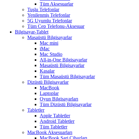
Tüm Aksesuarlar
Tuşlu Telefonlar
Yenilenmiş Telefonlar
5G Uyumlu Telefonlar
Tüm Cep Telefonu-Aksesuar
Bilgisayar-Tablet
Masaüstü Bilgisayarlar
Mac mini
iMac
Mac Studio
All-in-One Bilgisayarlar
Masaüstü Bilgisayarlar
Kasalar
Tüm Masaüstü Bilgisayarlar
Dizüstü Bilgisayarlar
MacBook
Laptoplar
Oyun Bilgisayarları
Tüm Dizüstü Bilgisayarlar
Tabletler
Apple Tabletler
Android Tabletler
Tüm Tabletler
MacBook Aksesuarları
MacBook Şarj Cihazları