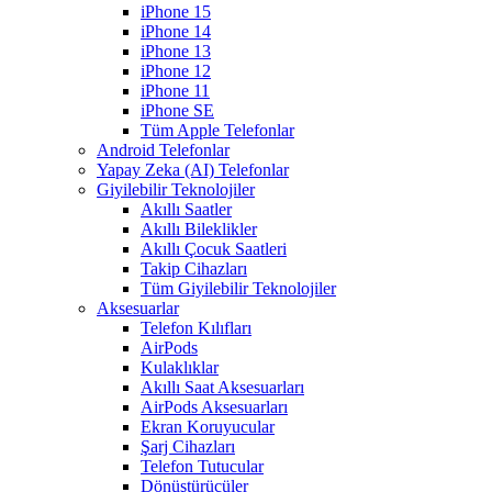
iPhone 15
iPhone 14
iPhone 13
iPhone 12
iPhone 11
iPhone SE
Tüm Apple Telefonlar
Android Telefonlar
Yapay Zeka (AI) Telefonlar
Giyilebilir Teknolojiler
Akıllı Saatler
Akıllı Bileklikler
Akıllı Çocuk Saatleri
Takip Cihazları
Tüm Giyilebilir Teknolojiler
Aksesuarlar
Telefon Kılıfları
AirPods
Kulaklıklar
Akıllı Saat Aksesuarları
AirPods Aksesuarları
Ekran Koruyucular
Şarj Cihazları
Telefon Tutucular
Dönüştürücüler