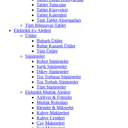
Tablet Tutucular
Tablet Klavyeleri
Tablet Kalemleri
Tüm Tablet Aksesuarları
Tüm Bilgisayar-Tablet
Elektrikli Ev Aletleri
Ütüler
Buharlı Ütüler
Buhar Kazanlı Ütüler
Tüm Ütüler
Süpürgeler
Robot Süpürgeler
Şarjlı Süpürgeler
Dikey Süpürgeler
Toz Torbasız Süpürgeler
Toz Torbalı Süpürgeler
Tüm Süpürgeler
Elektrikli Mutfak Aletleri
Airfryer & Fritözler
Mutfak Robotları
Blender & Mikserler
Kahve Makineleri
Kahve Çeşitleri
Çay Makineleri