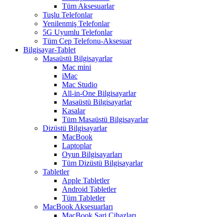
Tüm Aksesuarlar
Tuşlu Telefonlar
Yenilenmiş Telefonlar
5G Uyumlu Telefonlar
Tüm Cep Telefonu-Aksesuar
Bilgisayar-Tablet
Masaüstü Bilgisayarlar
Mac mini
iMac
Mac Studio
All-in-One Bilgisayarlar
Masaüstü Bilgisayarlar
Kasalar
Tüm Masaüstü Bilgisayarlar
Dizüstü Bilgisayarlar
MacBook
Laptoplar
Oyun Bilgisayarları
Tüm Dizüstü Bilgisayarlar
Tabletler
Apple Tabletler
Android Tabletler
Tüm Tabletler
MacBook Aksesuarları
MacBook Şarj Cihazları