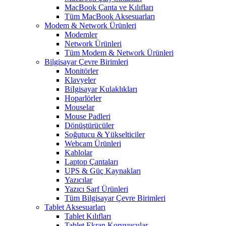
MacBook Çanta ve Kılıfları
Tüm MacBook Aksesuarları
Modem & Network Ürünleri
Modemler
Network Ürünleri
Tüm Modem & Network Ürünleri
Bilgisayar Çevre Birimleri
Monitörler
Klavyeler
BiIgisayar Kulaklıkları
Hoparlörler
Mouselar
Mouse Padleri
Dönüştürücüler
Soğutucu & Yükselticiler
Webcam Ürünleri
Kablolar
Laptop Çantaları
UPS & Güç Kaynakları
Yazıcılar
Yazıcı Sarf Ürünleri
Tüm Bilgisayar Çevre Birimleri
Tablet Aksesuarları
Tablet Kılıfları
Tablet Ekran Koruyucular