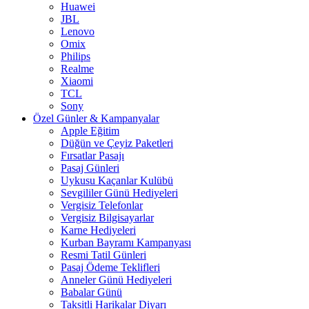
Huawei
JBL
Lenovo
Omix
Philips
Realme
Xiaomi
TCL
Sony
Özel Günler & Kampanyalar
Apple Eğitim
Düğün ve Çeyiz Paketleri
Fırsatlar Pasajı
Pasaj Günleri
Uykusu Kaçanlar Kulübü
Sevgililer Günü Hediyeleri
Vergisiz Telefonlar
Vergisiz Bilgisayarlar
Karne Hediyeleri
Kurban Bayramı Kampanyası
Resmi Tatil Günleri
Pasaj Ödeme Teklifleri
Anneler Günü Hediyeleri
Babalar Günü
Taksitli Harikalar Diyarı