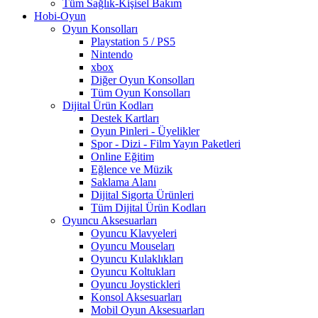
Tüm Sağlık-Kişisel Bakım
Hobi-Oyun
Oyun Konsolları
Playstation 5 / PS5
Nintendo
xbox
Diğer Oyun Konsolları
Tüm Oyun Konsolları
Dijital Ürün Kodları
Destek Kartları
Oyun Pinleri - Üyelikler
Spor - Dizi - Film Yayın Paketleri
Online Eğitim
Eğlence ve Müzik
Saklama Alanı
Dijital Sigorta Ürünleri
Tüm Dijital Ürün Kodları
Oyuncu Aksesuarları
Oyuncu Klavyeleri
Oyuncu Mouseları
Oyuncu Kulaklıkları
Oyuncu Koltukları
Oyuncu Joystickleri
Konsol Aksesuarları
Mobil Oyun Aksesuarları