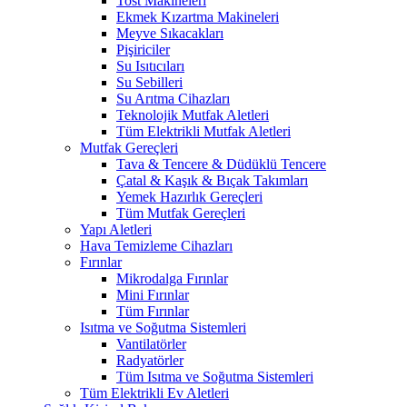
Tost Makineleri
Ekmek Kızartma Makineleri
Meyve Sıkacakları
Pişiriciler
Su Isıtıcıları
Su Sebilleri
Su Arıtma Cihazları
Teknolojik Mutfak Aletleri
Tüm Elektrikli Mutfak Aletleri
Mutfak Gereçleri
Tava & Tencere & Düdüklü Tencere
Çatal & Kaşık & Bıçak Takımları
Yemek Hazırlık Gereçleri
Tüm Mutfak Gereçleri
Yapı Aletleri
Hava Temizleme Cihazları
Fırınlar
Mikrodalga Fırınlar
Mini Fırınlar
Tüm Fırınlar
Isıtma ve Soğutma Sistemleri
Vantilatörler
Radyatörler
Tüm Isıtma ve Soğutma Sistemleri
Tüm Elektrikli Ev Aletleri