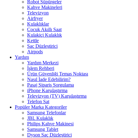
Robot Süpürgeler
Kahve Makineleri
Televizyon
Airfryer
Kulaklıklar
Çocuk Akıllı Saat
Kulakiçi Kulaklık
Kettle
Saç Düzleştirici
Airpods
Yardım
Yardım Merkezi
İşlem Rehberi
Ürün Güvenliği Temas Noktası
Nasıl İade Edebilirim?
Pasaj Sipariş Sorgulama
iPhone Karşılaştırma
Televizyon (TV) Karşılaştırma
Telefon Sat
Popüler Marka Kategoriler
Samsung Telefonlar
JBL Kulaklık
Philips Kahve Makinesi
Samsung Tablet
Dyson Saç Düzleştirici