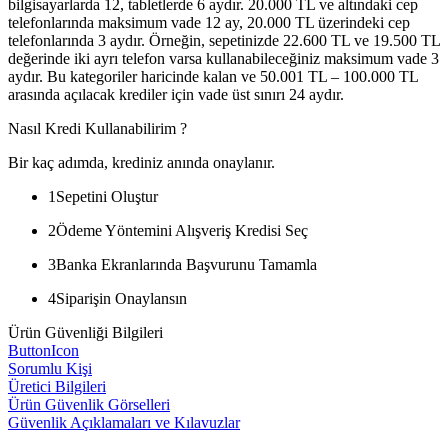
bilgisayarlarda 12, tabletlerde 6 aydır. 20.000 TL ve altındaki cep
telefonlarında maksimum vade 12 ay, 20.000 TL üzerindeki cep
telefonlarında 3 aydır. Örneğin, sepetinizde 22.600 TL ve 19.500 TL
değerinde iki ayrı telefon varsa kullanabileceğiniz maksimum vade 3
aydır. Bu kategoriler haricinde kalan ve 50.001 TL – 100.000 TL
arasında açılacak krediler için vade üst sınırı 24 aydır.
Nasıl Kredi Kullanabilirim ?
Bir kaç adımda, krediniz anında onaylanır.
1
Sepetini Oluştur
2
Ödeme Yöntemini Alışveriş Kredisi Seç
3
Banka Ekranlarında Başvurunu Tamamla
4
Siparişin Onaylansın
Ürün Güvenliği Bilgileri
ButtonIcon
Sorumlu Kişi
Üretici Bilgileri
Ürün Güvenlik Görselleri
Güvenlik Açıklamaları ve Kılavuzlar