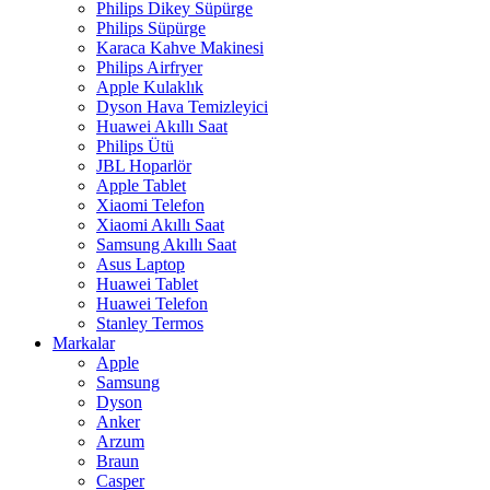
Philips Dikey Süpürge
Philips Süpürge
Karaca Kahve Makinesi
Philips Airfryer
Apple Kulaklık
Dyson Hava Temizleyici
Huawei Akıllı Saat
Philips Ütü
JBL Hoparlör
Apple Tablet
Xiaomi Telefon
Xiaomi Akıllı Saat
Samsung Akıllı Saat
Asus Laptop
Huawei Tablet
Huawei Telefon
Stanley Termos
Markalar
Apple
Samsung
Dyson
Anker
Arzum
Braun
Casper