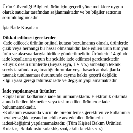
Ürün Güvenliği Bilgileri, ürün için geçerli yönetmeliklere uygun
olarak satıcılar tarafından sağlanmaktadır ve bu bilgiler satıcının
sorumluluğundadır.
İptal/İade Koşulları
Dikkat edilmesi gerekenler
•İade edilecek ürünün orijinal kutusu bozulmamış olmalı, ürünlerde
çizik veya herhangi bir hasar olmamalıdır. İade edilen ürün tüm yan
ürün ve aksesuarlarıyla birlikte gönderilmelidir. Ürünlerin 14 günde
iade koşullarına uygun bir şekilde iade edilmesi gerekmektedir.
•Büyük desili ürünlerde (Beyaz eşya, TV vb.) ambalajın teknik
servis tarafından açılmadığı durumlar veya hasarlı ambalajlarda
tutanak tutulmaması durumunda cayma hakkı geçerli değildir.
•İlgili yasa gereği faturasız iade ve değişim yapılamamaktadır.
İade yapılamayan ürünler:
•Dijital ürün kodlarında iade bulunmamaktadır. Elektronik ortamda
anında iletilen hizmetler veya teslim edilen ürünlerde iade
bulunmamaktadır.
•Kullanım esnasında vücut ile birebir temas gerektiren ve kullanımla
beraber sağlık açısından tehlike arz edebilen ürünlerin
iadesi/değişimi yapılamamaktadır. (Tüm Kişisel Bakım Ürünleri,
Kulak içi /kulak üstü kulaklık, saat, akıllı bileklik vb.)