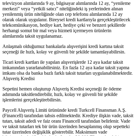
televizyon alımlarında 9 ay, bilgisayar alımlarında 12 ay, “yenileme
merkezi” veya “yetkili satıcı” niteliğindeki iş yerlerinden alınan
yenilenmiş ürün niteliğinde olan cep telefonu alımlarında 12 ay
olarak olarak uygulanır. Bireysel kredi kartlarıyla gerçekleştirilecek
telekomünikasyon, hediye kart, hediye çeki ve benzeri şekillerde
herhangi somut bir mal veya hizmeti içermeyen ürünlerin
alımlarında taksit uygulanamaz.
Anlaşmalı olduğumuz bankalarla alışverişini kredi kartına taksit
seçeneği ile hızlı, kolay ve güvenli bir şekilde tamamlayabilirsin.
Ticari kredi kartları ile yapılan alışverişlerde 12 aya kadar taksit
imkanından yararlanabilirsiniz. En fazla 12 aya kadar taksit yapma
imkanı olsa da banka bazlı farklı taksit tutarları uygulanabilmektedir.
Alışveriş Kredisi
Sepetini hemen oluşturup Alışveriş Kredisi seçeneği ile ödeme
adımında taksitlendirebilir, hızlı, kolay ve güvenli bir şekilde
işlemlerini gerçekleştirebilirsin.
Paycell Alışveriş Limiti ürününde kredi Turkcell Finansman A.Ş.
(Financell) tarafından tahsis edilmektedir. Krediye ilişkin vade, taksit
tutarı, taksit adedi ve faiz oranı Financell tarafından belirlenir. Vade
ve taksit tutarları tek bir ürün üzerinden hesaplanmış olup sepetteki
tutar üzerinden değişiklik gösterebilir. Maksimum vade