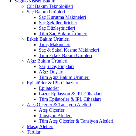
Sağlık-Kişisel Bakım
Cilt Bakım Teknolojileri
Saç Bakım Ürünleri
Saç Kurutma Makineleri
Saç Şekillendiriciler
Saç Düzleştiricileri
Tüm Saç Bakım Ürünleri
Erkek Bakım Ürünleri
Tıraş Makineleri
Saç & Sakal Kesme Makineleri
Tüm Erkek Bakım Ürünleri
Ağız Bakım Ürünleri
Şarjlı Diş Fırçaları
Ağız Duşları
Tüm Ağız Bakım Ürünleri
Epilatörler & IPL Cihazları
Epilatörler
Lazer Epilasyon & IPL Cihazları
Tüm Epilatörler & IPL Cihazları
Ateş Ölçerler & Tansiyon Aletleri
Ateş Ölçerler
Tansiyon Aletleri
Tüm Ateş Ölçerler & Tansiyon Aletleri
Masaj Aletleri
Tartılar