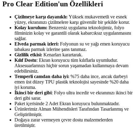
Pro Clear Edition'un Özellikleri
Çizilmeye karşı dayanıklı:
Yüksek mukavemetli ve esnek
yüzey, ekranınızı çizilmelere karşı güvenilir bir şekilde korur.
Kolay kurulum:
Benzersiz uygulama teknolojimiz, folyo
filminizin kolay ve garantili olarak kabarcıksız uygulanmasını
sağlar.
Elveda parmak izleri:
Folyonun su ve yağı emen koruyucu
tabakası parmak izlerine şans tanımaz.
Gizlilik etkisi:
Kenarları karartarak.
Kılıf Dostu
: Ekran koruyucu tüm kılıflarla uyumludur.
Aksesuarlarınızı hiçbir sorun yaşamadan kullanmaya devam
edebilirsiniz.
Temperli camdan daha iyi:
%75 daha ince, ancak darbeyi
emen üst düzey TPU plastik teknolojisi sayesinde %20 daha
iyi koruma.
İkinci bir deri gibi
: Folyo ultra incedir ve ekranınızı ikinci bir
deri gibi sarar.
Paket içerisinde 2 Adet Ekran koruyucu bulunmaktadır.
Ürünlerimiz Alman Mühendisleri Tarafından Tasarlanmış ve
Geliştirilmiştir.
Doğaya zarar vermeyen çevre dostu malzemelerden
üretilmiştir.