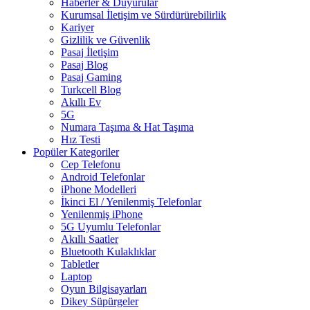
Haberler & Duyurular
Kurumsal İletişim ve Sürdürürebilirlik
Kariyer
Gizlilik ve Güvenlik
Pasaj İletişim
Pasaj Blog
Pasaj Gaming
Turkcell Blog
Akıllı Ev
5G
Numara Taşıma & Hat Taşıma
Hız Testi
Popüler Kategoriler
Cep Telefonu
Android Telefonlar
iPhone Modelleri
İkinci El / Yenilenmiş Telefonlar
Yenilenmiş iPhone
5G Uyumlu Telefonlar
Akıllı Saatler
Bluetooth Kulaklıklar
Tabletler
Laptop
Oyun Bilgisayarları
Dikey Süpürgeler