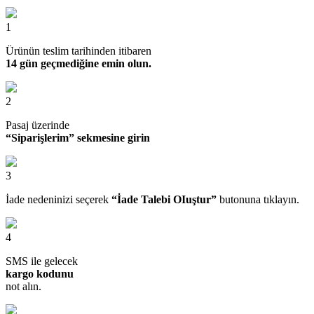
1
Ürünün teslim tarihinden itibaren
14 gün geçmediğine emin olun.
2
Pasaj üzerinde
“Siparişlerim” sekmesine girin
3
İade nedeninizi seçerek
“İade Talebi OIuştur”
butonuna tıklayın.
4
SMS ile gelecek
kargo kodunu
not alın.