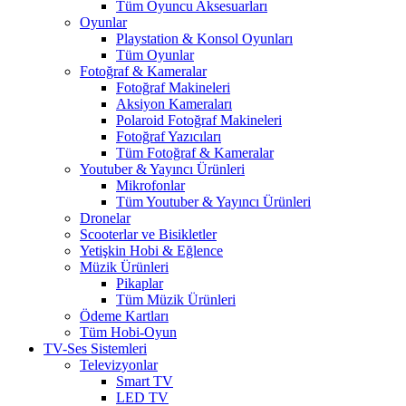
Tüm Oyuncu Aksesuarları
Oyunlar
Playstation & Konsol Oyunları
Tüm Oyunlar
Fotoğraf & Kameralar
Fotoğraf Makineleri
Aksiyon Kameraları
Polaroid Fotoğraf Makineleri
Fotoğraf Yazıcıları
Tüm Fotoğraf & Kameralar
Youtuber & Yayıncı Ürünleri
Mikrofonlar
Tüm Youtuber & Yayıncı Ürünleri
Dronelar
Scooterlar ve Bisikletler
Yetişkin Hobi & Eğlence
Müzik Ürünleri
Pikaplar
Tüm Müzik Ürünleri
Ödeme Kartları
Tüm Hobi-Oyun
TV-Ses Sistemleri
Televizyonlar
Smart TV
LED TV