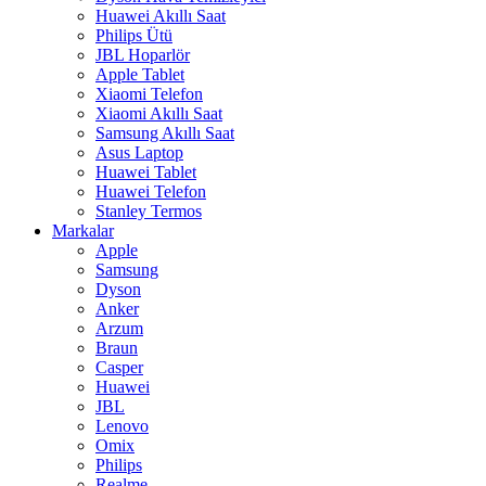
Huawei Akıllı Saat
Philips Ütü
JBL Hoparlör
Apple Tablet
Xiaomi Telefon
Xiaomi Akıllı Saat
Samsung Akıllı Saat
Asus Laptop
Huawei Tablet
Huawei Telefon
Stanley Termos
Markalar
Apple
Samsung
Dyson
Anker
Arzum
Braun
Casper
Huawei
JBL
Lenovo
Omix
Philips
Realme