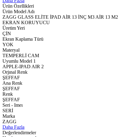
Daha Fazla
Ürün Özellikleri
Ürün Model Adı
ZAGG GLASS ELİTE İPAD AİR 13 İNÇ M3 AİR 13 M2
EKRAN KORUYUCU
Üretim Yeri
ÇİN
Ekran Kaplama Türü
YOK
Materyal
TEMPERLİ CAM
Uyumlu Model 1
APPLE-IPAD AIR 2
Orjınal Renk
ŞEFFAF
Ana Renk
ŞEFFAF
Renk
ŞEFFAF
Seri - Imeı
SERİ
Marka
ZAGG
Daha Fazla
Değerlendirmeler