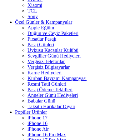
Xiaomi
TCL
Sony
Özel Günler & Kampanyalar
Apple Eğitim
Düğün ve Çeyiz Paketleri
Fırsatlar Pasajı
Pasaj Günleri
Uykusu Kaçanlar Kulübü
Sevgililer Günü Hediyeleri
Vergisiz Telefonlar
Vergisiz Bilgisayarlar
Karne Hediyeleri
Kurban Bayramı Kampanyası
Resmi Tatil Günleri
Pasaj Ödeme Teklifleri
Anneler Günü Hediyeleri
Babalar Günü
Taksitli Harikalar Diyarı
Popüler Ürünler
iPhone 17
iPhone 16
iPhone Air
iPhone 16 Pro Max