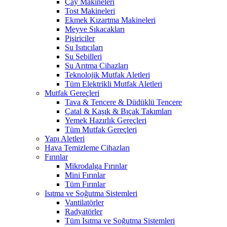
Çay Makineleri
Tost Makineleri
Ekmek Kızartma Makineleri
Meyve Sıkacakları
Pişiriciler
Su Isıtıcıları
Su Sebilleri
Su Arıtma Cihazları
Teknolojik Mutfak Aletleri
Tüm Elektrikli Mutfak Aletleri
Mutfak Gereçleri
Tava & Tencere & Düdüklü Tencere
Çatal & Kaşık & Bıçak Takımları
Yemek Hazırlık Gereçleri
Tüm Mutfak Gereçleri
Yapı Aletleri
Hava Temizleme Cihazları
Fırınlar
Mikrodalga Fırınlar
Mini Fırınlar
Tüm Fırınlar
Isıtma ve Soğutma Sistemleri
Vantilatörler
Radyatörler
Tüm Isıtma ve Soğutma Sistemleri