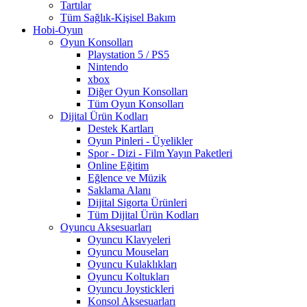
Tartılar
Tüm Sağlık-Kişisel Bakım
Hobi-Oyun
Oyun Konsolları
Playstation 5 / PS5
Nintendo
xbox
Diğer Oyun Konsolları
Tüm Oyun Konsolları
Dijital Ürün Kodları
Destek Kartları
Oyun Pinleri - Üyelikler
Spor - Dizi - Film Yayın Paketleri
Online Eğitim
Eğlence ve Müzik
Saklama Alanı
Dijital Sigorta Ürünleri
Tüm Dijital Ürün Kodları
Oyuncu Aksesuarları
Oyuncu Klavyeleri
Oyuncu Mouseları
Oyuncu Kulaklıkları
Oyuncu Koltukları
Oyuncu Joystickleri
Konsol Aksesuarları