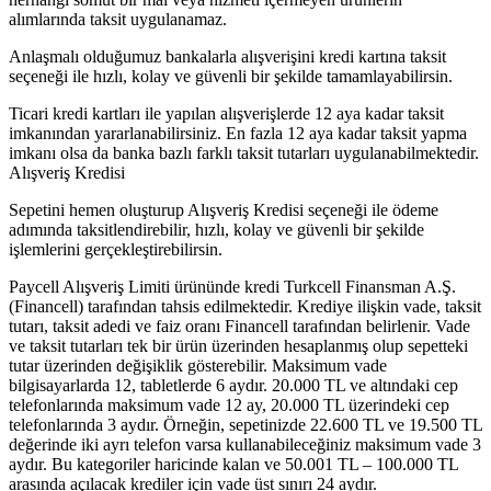
alımlarında taksit uygulanamaz.
Anlaşmalı olduğumuz bankalarla alışverişini kredi kartına taksit
seçeneği ile hızlı, kolay ve güvenli bir şekilde tamamlayabilirsin.
Ticari kredi kartları ile yapılan alışverişlerde 12 aya kadar taksit
imkanından yararlanabilirsiniz. En fazla 12 aya kadar taksit yapma
imkanı olsa da banka bazlı farklı taksit tutarları uygulanabilmektedir.
Alışveriş Kredisi
Sepetini hemen oluşturup Alışveriş Kredisi seçeneği ile ödeme
adımında taksitlendirebilir, hızlı, kolay ve güvenli bir şekilde
işlemlerini gerçekleştirebilirsin.
Paycell Alışveriş Limiti ürününde kredi Turkcell Finansman A.Ş.
(Financell) tarafından tahsis edilmektedir. Krediye ilişkin vade, taksit
tutarı, taksit adedi ve faiz oranı Financell tarafından belirlenir. Vade
ve taksit tutarları tek bir ürün üzerinden hesaplanmış olup sepetteki
tutar üzerinden değişiklik gösterebilir. Maksimum vade
bilgisayarlarda 12, tabletlerde 6 aydır. 20.000 TL ve altındaki cep
telefonlarında maksimum vade 12 ay, 20.000 TL üzerindeki cep
telefonlarında 3 aydır. Örneğin, sepetinizde 22.600 TL ve 19.500 TL
değerinde iki ayrı telefon varsa kullanabileceğiniz maksimum vade 3
aydır. Bu kategoriler haricinde kalan ve 50.001 TL – 100.000 TL
arasında açılacak krediler için vade üst sınırı 24 aydır.