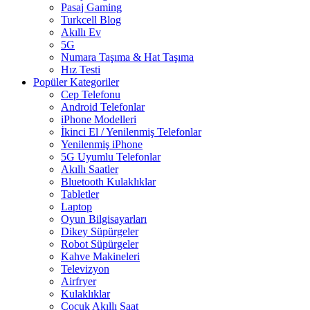
Pasaj Gaming
Turkcell Blog
Akıllı Ev
5G
Numara Taşıma & Hat Taşıma
Hız Testi
Popüler Kategoriler
Cep Telefonu
Android Telefonlar
iPhone Modelleri
İkinci El / Yenilenmiş Telefonlar
Yenilenmiş iPhone
5G Uyumlu Telefonlar
Akıllı Saatler
Bluetooth Kulaklıklar
Tabletler
Laptop
Oyun Bilgisayarları
Dikey Süpürgeler
Robot Süpürgeler
Kahve Makineleri
Televizyon
Airfryer
Kulaklıklar
Çocuk Akıllı Saat