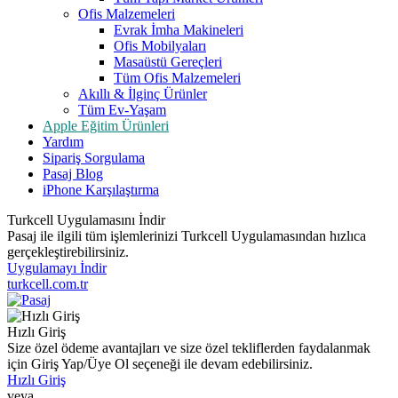
Ofis Malzemeleri
Evrak İmha Makineleri
Ofis Mobilyaları
Masaüstü Gereçleri
Tüm Ofis Malzemeleri
Akıllı & İlginç Ürünler
Tüm Ev-Yaşam
Apple Eğitim Ürünleri
Yardım
Sipariş Sorgulama
Pasaj Blog
iPhone Karşılaştırma
Turkcell Uygulamasını İndir
Pasaj ile ilgili tüm işlemlerinizi Turkcell Uygulamasından hızlıca
gerçekleştirebilirsiniz.
Uygulamayı İndir
turkcell.com.tr
Hızlı Giriş
Size özel ödeme avantajları ve size özel tekliflerden faydalanmak
için Giriş Yap/Üye Ol seçeneği ile devam edebilirsiniz.
Hızlı Giriş
veya