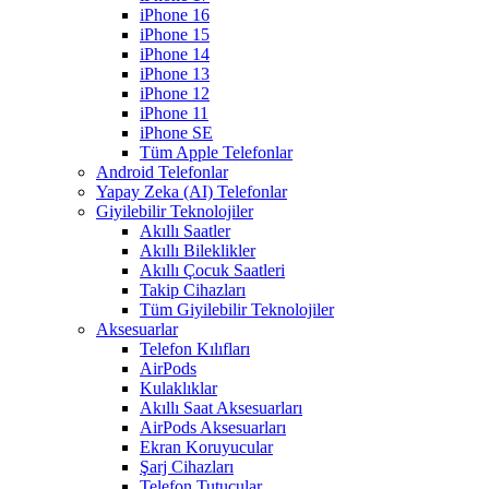
iPhone 16
iPhone 15
iPhone 14
iPhone 13
iPhone 12
iPhone 11
iPhone SE
Tüm Apple Telefonlar
Android Telefonlar
Yapay Zeka (AI) Telefonlar
Giyilebilir Teknolojiler
Akıllı Saatler
Akıllı Bileklikler
Akıllı Çocuk Saatleri
Takip Cihazları
Tüm Giyilebilir Teknolojiler
Aksesuarlar
Telefon Kılıfları
AirPods
Kulaklıklar
Akıllı Saat Aksesuarları
AirPods Aksesuarları
Ekran Koruyucular
Şarj Cihazları
Telefon Tutucular