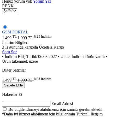
Henüz yorum yok
Yorum Yaz
RENK
GSM PORTAL
TL
%25 İndirim
1.499
1.999
TL
İndirim Bilgileri
3 İş gününde kargoda
Ücretsiz Kargo
Soru Sor
• İndirim Bitiş Tarihi: 06.03.2027
• 4 adet İndirimli ürün vardır
•
Ürün tükenmek üzere
Diğer Satıcılar
TL
%25 İndirim
1.499
1.999
TL
Sepete Ekle
Haberdar Et
Email Adresi
Bu bilgilendirmeyi alabilmeniz için izniniz gerekmektedir.
“Daha iyi hizmet alabilmem için bilgilerimin Turkcell İletişim