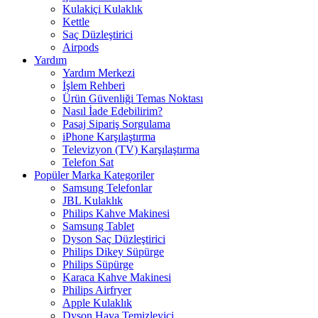
Kulakiçi Kulaklık
Kettle
Saç Düzleştirici
Airpods
Yardım
Yardım Merkezi
İşlem Rehberi
Ürün Güvenliği Temas Noktası
Nasıl İade Edebilirim?
Pasaj Sipariş Sorgulama
iPhone Karşılaştırma
Televizyon (TV) Karşılaştırma
Telefon Sat
Popüler Marka Kategoriler
Samsung Telefonlar
JBL Kulaklık
Philips Kahve Makinesi
Samsung Tablet
Dyson Saç Düzleştirici
Philips Dikey Süpürge
Philips Süpürge
Karaca Kahve Makinesi
Philips Airfryer
Apple Kulaklık
Dyson Hava Temizleyici