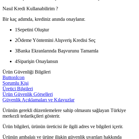
Nasıl Kredi Kullanabilirim ?
Bir kaç adımda, krediniz anında onaylanır.
1
Sepetini Oluştur
2
Ödeme Yöntemini Alışveriş Kredisi Seç
3
Banka Ekranlarında Başvurunu Tamamla
4
Siparişin Onaylansın
Ürün Güvenliği Bilgileri
ButtonIcon
Sorumlu Kişi
Üretici Bilgileri
Ürün Güvenlik Görselleri
Güvenlik Açıklamaları ve Kılavuzlar
Ürünün gerekli düzenlemelere sahip olmasını sağlayan Türkiye
merkezli tedarikçileri gösterir.
Ürün bilgileri, ürünün üreticisi ile ilgili adres ve bilgileri içerir.
Ürünün ambalajı ve ürüne ilişkin güvenlik uyarıları hakkında