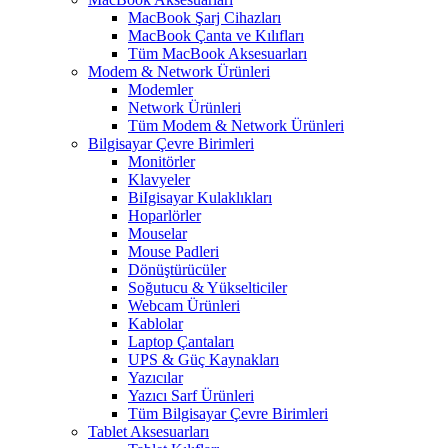
MacBook Şarj Cihazları
MacBook Çanta ve Kılıfları
Tüm MacBook Aksesuarları
Modem & Network Ürünleri
Modemler
Network Ürünleri
Tüm Modem & Network Ürünleri
Bilgisayar Çevre Birimleri
Monitörler
Klavyeler
BiIgisayar Kulaklıkları
Hoparlörler
Mouselar
Mouse Padleri
Dönüştürücüler
Soğutucu & Yükselticiler
Webcam Ürünleri
Kablolar
Laptop Çantaları
UPS & Güç Kaynakları
Yazıcılar
Yazıcı Sarf Ürünleri
Tüm Bilgisayar Çevre Birimleri
Tablet Aksesuarları