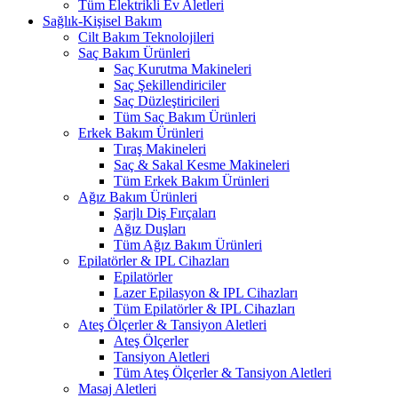
Tüm Elektrikli Ev Aletleri
Sağlık-Kişisel Bakım
Cilt Bakım Teknolojileri
Saç Bakım Ürünleri
Saç Kurutma Makineleri
Saç Şekillendiriciler
Saç Düzleştiricileri
Tüm Saç Bakım Ürünleri
Erkek Bakım Ürünleri
Tıraş Makineleri
Saç & Sakal Kesme Makineleri
Tüm Erkek Bakım Ürünleri
Ağız Bakım Ürünleri
Şarjlı Diş Fırçaları
Ağız Duşları
Tüm Ağız Bakım Ürünleri
Epilatörler & IPL Cihazları
Epilatörler
Lazer Epilasyon & IPL Cihazları
Tüm Epilatörler & IPL Cihazları
Ateş Ölçerler & Tansiyon Aletleri
Ateş Ölçerler
Tansiyon Aletleri
Tüm Ateş Ölçerler & Tansiyon Aletleri
Masaj Aletleri