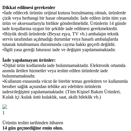
Dikkat edilmesi gerekenler
•İade edilecek ürünün orijinal kutusu bozulmamış olmalı, ürünlerde
çizik veya herhangi bir hasar olmamalıdır. İade edilen ürün tüm yan
ürün ve aksesuarlarıyla birlikte gönderilmelidir. Ürünlerin 14 günde
iade koşullarına uygun bir şekilde iade edilmesi gerekmektedir.
•Büyük desili ürünlerde (Beyaz eşya, TV vb.) ambalajın teknik
servis tarafından açılmadığı durumlar veya hasarlı ambalajlarda
tutanak tutulmaması durumunda cayma hakkı geçerli değildir.
•İlgili yasa gereği faturasız iade ve değişim yapılamamaktadır.
İade yapılamayan ürünler:
•Dijital ürün kodlarında iade bulunmamaktadır. Elektronik ortamda
anında iletilen hizmetler veya teslim edilen ürünlerde iade
bulunmamaktadır.
•Kullanım esnasında vücut ile birebir temas gerektiren ve kullanımla
beraber sağlık açısından tehlike arz edebilen ürünlerin
iadesi/değişimi yapılamamaktadır. (Tüm Kişisel Bakım Ürünleri,
Kulak içi /kulak üstü kulaklık, saat, akıllı bileklik vb.)
1
Ürünün teslim tarihinden itibaren
14 gün geçmediğine emin olun.