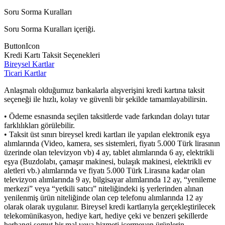
Soru Sorma Kuralları
Soru Sorma Kuralları içeriği.
ButtonIcon
Kredi Kartı Taksit Seçenekleri
Bireysel Kartlar
Ticari Kartlar
Anlaşmalı olduğumuz bankalarla alışverişini kredi kartına taksit
seçeneği ile hızlı, kolay ve güvenli bir şekilde tamamlayabilirsin.
• Ödeme esnasında seçilen taksitlerde vade farkından dolayı tutar
farklılıkları görülebilir.
• Taksit üst sınırı bireysel kredi kartları ile yapılan elektronik eşya
alımlarında (Video, kamera, ses sistemleri, fiyatı 5.000 Türk lirasının
üzerinde olan televizyon vb) 4 ay, tablet alımlarında 6 ay, elektrikli
eşya (Buzdolabı, çamaşır makinesi, bulaşık makinesi, elektrikli ev
aletleri vb.) alımlarında ve fiyatı 5.000 Türk Lirasına kadar olan
televizyon alımlarında 9 ay, bilgisayar alımlarında 12 ay, “yenileme
merkezi” veya “yetkili satıcı” niteliğindeki iş yerlerinden alınan
yenilenmiş ürün niteliğinde olan cep telefonu alımlarında 12 ay
olarak olarak uygulanır. Bireysel kredi kartlarıyla gerçekleştirilecek
telekomünikasyon, hediye kart, hediye çeki ve benzeri şekillerde
herhangi somut bir mal veya hizmeti içermeyen ürünlerin