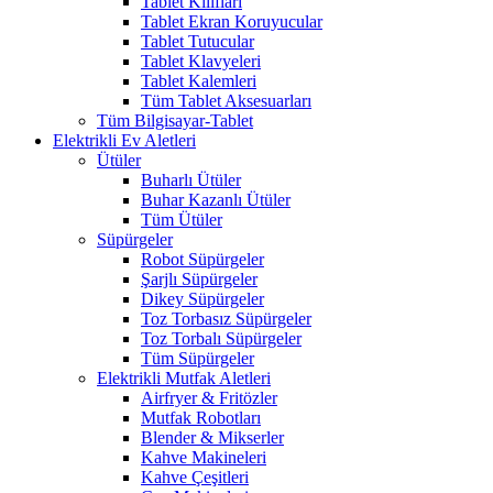
Tablet Kılıfları
Tablet Ekran Koruyucular
Tablet Tutucular
Tablet Klavyeleri
Tablet Kalemleri
Tüm Tablet Aksesuarları
Tüm Bilgisayar-Tablet
Elektrikli Ev Aletleri
Ütüler
Buharlı Ütüler
Buhar Kazanlı Ütüler
Tüm Ütüler
Süpürgeler
Robot Süpürgeler
Şarjlı Süpürgeler
Dikey Süpürgeler
Toz Torbasız Süpürgeler
Toz Torbalı Süpürgeler
Tüm Süpürgeler
Elektrikli Mutfak Aletleri
Airfryer & Fritözler
Mutfak Robotları
Blender & Mikserler
Kahve Makineleri
Kahve Çeşitleri