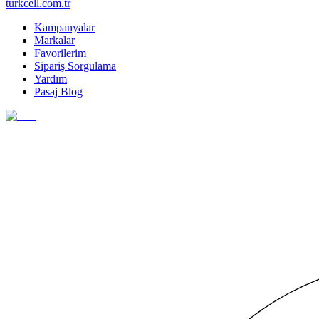
turkcell.com.tr
Kampanyalar
Markalar
Favorilerim
Sipariş Sorgulama
Yardım
Pasaj Blog