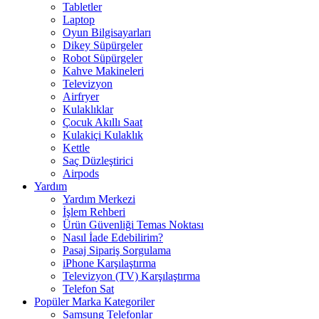
Tabletler
Laptop
Oyun Bilgisayarları
Dikey Süpürgeler
Robot Süpürgeler
Kahve Makineleri
Televizyon
Airfryer
Kulaklıklar
Çocuk Akıllı Saat
Kulakiçi Kulaklık
Kettle
Saç Düzleştirici
Airpods
Yardım
Yardım Merkezi
İşlem Rehberi
Ürün Güvenliği Temas Noktası
Nasıl İade Edebilirim?
Pasaj Sipariş Sorgulama
iPhone Karşılaştırma
Televizyon (TV) Karşılaştırma
Telefon Sat
Popüler Marka Kategoriler
Samsung Telefonlar