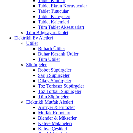
Tablet Kılıfları
Tablet Ekran Koruyucular
Tablet Tutucular
Tablet Klavyeleri
Tablet Kalemleri
Tüm Tablet Aksesuarları
Tüm Bilgisayar-Tablet
Elektrikli Ev Aletleri
Ütüler
Buharlı Ütüler
Buhar Kazanlı Ütüler
Tüm Ütüler
Süpürgeler
Robot Süpürgeler
Şarjlı Süpürgeler
Dikey Süpürgeler
Toz Torbasız Süpürgeler
Toz Torbalı Süpürgeler
Tüm Süpürgeler
Elektrikli Mutfak Aletleri
Airfryer & Fritözler
Mutfak Robotları
Blender & Mikserler
Kahve Makineleri
Kahve Çeşitleri