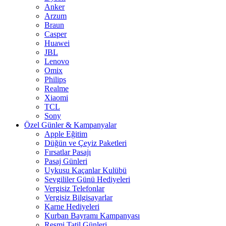
Anker
Arzum
Braun
Casper
Huawei
JBL
Lenovo
Omix
Philips
Realme
Xiaomi
TCL
Sony
Özel Günler & Kampanyalar
Apple Eğitim
Düğün ve Çeyiz Paketleri
Fırsatlar Pasajı
Pasaj Günleri
Uykusu Kaçanlar Kulübü
Sevgililer Günü Hediyeleri
Vergisiz Telefonlar
Vergisiz Bilgisayarlar
Karne Hediyeleri
Kurban Bayramı Kampanyası
Resmi Tatil Günleri