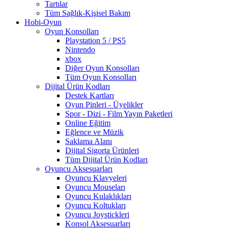
Tartılar
Tüm Sağlık-Kişisel Bakım
Hobi-Oyun
Oyun Konsolları
Playstation 5 / PS5
Nintendo
xbox
Diğer Oyun Konsolları
Tüm Oyun Konsolları
Dijital Ürün Kodları
Destek Kartları
Oyun Pinleri - Üyelikler
Spor - Dizi - Film Yayın Paketleri
Online Eğitim
Eğlence ve Müzik
Saklama Alanı
Dijital Sigorta Ürünleri
Tüm Dijital Ürün Kodları
Oyuncu Aksesuarları
Oyuncu Klavyeleri
Oyuncu Mouseları
Oyuncu Kulaklıkları
Oyuncu Koltukları
Oyuncu Joystickleri
Konsol Aksesuarları