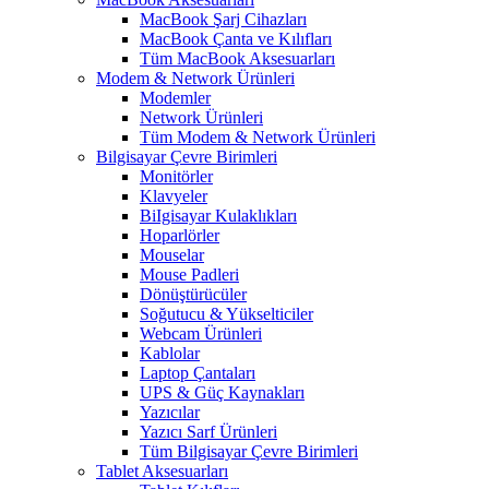
MacBook Şarj Cihazları
MacBook Çanta ve Kılıfları
Tüm MacBook Aksesuarları
Modem & Network Ürünleri
Modemler
Network Ürünleri
Tüm Modem & Network Ürünleri
Bilgisayar Çevre Birimleri
Monitörler
Klavyeler
BiIgisayar Kulaklıkları
Hoparlörler
Mouselar
Mouse Padleri
Dönüştürücüler
Soğutucu & Yükselticiler
Webcam Ürünleri
Kablolar
Laptop Çantaları
UPS & Güç Kaynakları
Yazıcılar
Yazıcı Sarf Ürünleri
Tüm Bilgisayar Çevre Birimleri
Tablet Aksesuarları