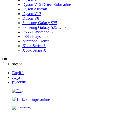
Dyson V15 Detect Submarine
Dyson Airstrait
Dyson V12
Dyson V8
Samsung Galaxy S25
Samsung Galaxy S25 Ultra
PS5 / Playstation 5
PS4 / Playstation 4
Nintendo Switch
Xbox Series S
Xbox Series X
Dil
Türkçe
English
عربى
русский