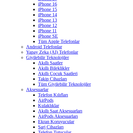
iPhone 16
iPhone 15
iPhone 14
iPhone 13
iPhone 12
iPhone 11
iPhone SE
Tüm Apple Telefonlar
Android Telefonlar
Yapay Zeka (AI) Telefonlar
Giyilebilir Teknolojiler
Akıllı Saatler
Akıllı Bileklikler
Akıllı Çocuk Saatleri
Takip Cihazları
Tüm Giyilebilir Teknolojiler
Aksesuarlar
Telefon Kılıfları
AirPods
Kulaklıklar
Akıllı Saat Aksesuarları
AirPods Aksesuarları
Ekran Koruyucular
Şarj Cihazları
Telefon Tutucular