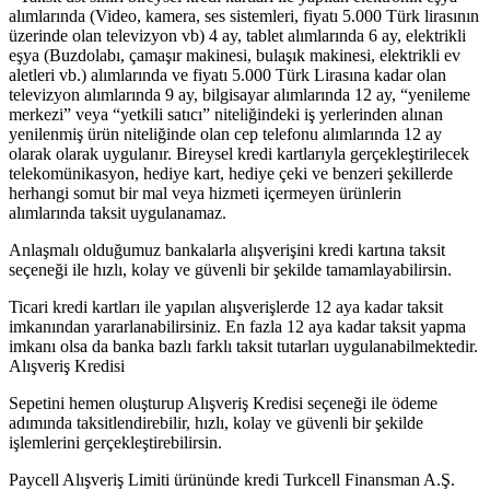
alımlarında (Video, kamera, ses sistemleri, fiyatı 5.000 Türk lirasının
üzerinde olan televizyon vb) 4 ay, tablet alımlarında 6 ay, elektrikli
eşya (Buzdolabı, çamaşır makinesi, bulaşık makinesi, elektrikli ev
aletleri vb.) alımlarında ve fiyatı 5.000 Türk Lirasına kadar olan
televizyon alımlarında 9 ay, bilgisayar alımlarında 12 ay, “yenileme
merkezi” veya “yetkili satıcı” niteliğindeki iş yerlerinden alınan
yenilenmiş ürün niteliğinde olan cep telefonu alımlarında 12 ay
olarak olarak uygulanır. Bireysel kredi kartlarıyla gerçekleştirilecek
telekomünikasyon, hediye kart, hediye çeki ve benzeri şekillerde
herhangi somut bir mal veya hizmeti içermeyen ürünlerin
alımlarında taksit uygulanamaz.
Anlaşmalı olduğumuz bankalarla alışverişini kredi kartına taksit
seçeneği ile hızlı, kolay ve güvenli bir şekilde tamamlayabilirsin.
Ticari kredi kartları ile yapılan alışverişlerde 12 aya kadar taksit
imkanından yararlanabilirsiniz. En fazla 12 aya kadar taksit yapma
imkanı olsa da banka bazlı farklı taksit tutarları uygulanabilmektedir.
Alışveriş Kredisi
Sepetini hemen oluşturup Alışveriş Kredisi seçeneği ile ödeme
adımında taksitlendirebilir, hızlı, kolay ve güvenli bir şekilde
işlemlerini gerçekleştirebilirsin.
Paycell Alışveriş Limiti ürününde kredi Turkcell Finansman A.Ş.