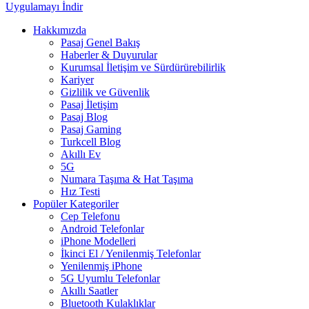
Uygulamayı İndir
Hakkımızda
Pasaj Genel Bakış
Haberler & Duyurular
Kurumsal İletişim ve Sürdürürebilirlik
Kariyer
Gizlilik ve Güvenlik
Pasaj İletişim
Pasaj Blog
Pasaj Gaming
Turkcell Blog
Akıllı Ev
5G
Numara Taşıma & Hat Taşıma
Hız Testi
Popüler Kategoriler
Cep Telefonu
Android Telefonlar
iPhone Modelleri
İkinci El / Yenilenmiş Telefonlar
Yenilenmiş iPhone
5G Uyumlu Telefonlar
Akıllı Saatler
Bluetooth Kulaklıklar