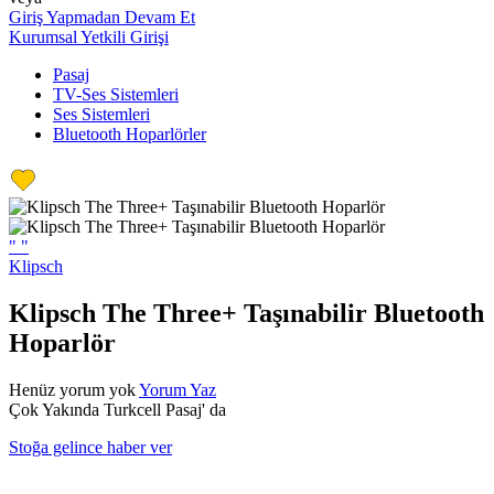
Giriş Yapmadan Devam Et
Kurumsal Yetkili Girişi
Pasaj
TV-Ses Sistemleri
Ses Sistemleri
Bluetooth Hoparlörler
"
"
Klipsch
Klipsch The Three+ Taşınabilir Bluetooth
Hoparlör
Henüz yorum yok
Yorum Yaz
Çok Yakında Turkcell Pasaj' da
Stoğa gelince haber ver