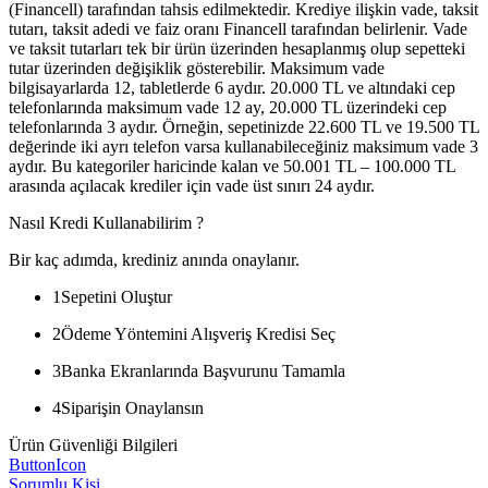
(Financell) tarafından tahsis edilmektedir. Krediye ilişkin vade, taksit
tutarı, taksit adedi ve faiz oranı Financell tarafından belirlenir. Vade
ve taksit tutarları tek bir ürün üzerinden hesaplanmış olup sepetteki
tutar üzerinden değişiklik gösterebilir. Maksimum vade
bilgisayarlarda 12, tabletlerde 6 aydır. 20.000 TL ve altındaki cep
telefonlarında maksimum vade 12 ay, 20.000 TL üzerindeki cep
telefonlarında 3 aydır. Örneğin, sepetinizde 22.600 TL ve 19.500 TL
değerinde iki ayrı telefon varsa kullanabileceğiniz maksimum vade 3
aydır. Bu kategoriler haricinde kalan ve 50.001 TL – 100.000 TL
arasında açılacak krediler için vade üst sınırı 24 aydır.
Nasıl Kredi Kullanabilirim ?
Bir kaç adımda, krediniz anında onaylanır.
1
Sepetini Oluştur
2
Ödeme Yöntemini Alışveriş Kredisi Seç
3
Banka Ekranlarında Başvurunu Tamamla
4
Siparişin Onaylansın
Ürün Güvenliği Bilgileri
ButtonIcon
Sorumlu Kişi