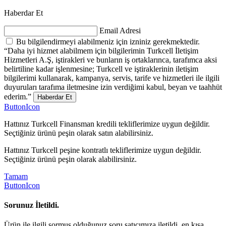
Haberdar Et
Email Adresi
Bu bilgilendirmeyi alabilmeniz için izniniz gerekmektedir.
“Daha iyi hizmet alabilmem için bilgilerimin Turkcell İletişim
Hizmetleri A.Ş, iştirakleri ve bunların iş ortaklarınca, tarafımca aksi
belirtiline kadar işlenmesine; Turkcell ve iştiraklerinin iletişim
bilgilerimi kullanarak, kampanya, servis, tarife ve hizmetleri ile ilgili
duyuruları tarafıma iletmesine izin verdiğimi kabul, beyan ve taahhüt
ederim.”
Haberdar Et
ButtonIcon
Hattınız Turkcell Finansman kredili tekliflerimize uygun değildir.
Seçtiğiniz ürünü peşin olarak satın alabilirsiniz.
Hattınız Turkcell peşine kontratlı tekliflerimize uygun değildir.
Seçtiğiniz ürünü peşin olarak alabilirsiniz.
Tamam
ButtonIcon
Sorunuz İletildi.
Ürün ile ilgili sormuş olduğunuz soru satıcımıza iletildi, en kısa