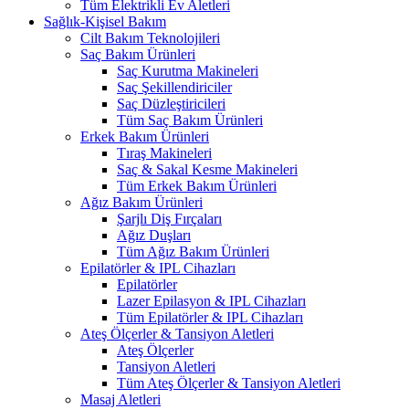
Tüm Elektrikli Ev Aletleri
Sağlık-Kişisel Bakım
Cilt Bakım Teknolojileri
Saç Bakım Ürünleri
Saç Kurutma Makineleri
Saç Şekillendiriciler
Saç Düzleştiricileri
Tüm Saç Bakım Ürünleri
Erkek Bakım Ürünleri
Tıraş Makineleri
Saç & Sakal Kesme Makineleri
Tüm Erkek Bakım Ürünleri
Ağız Bakım Ürünleri
Şarjlı Diş Fırçaları
Ağız Duşları
Tüm Ağız Bakım Ürünleri
Epilatörler & IPL Cihazları
Epilatörler
Lazer Epilasyon & IPL Cihazları
Tüm Epilatörler & IPL Cihazları
Ateş Ölçerler & Tansiyon Aletleri
Ateş Ölçerler
Tansiyon Aletleri
Tüm Ateş Ölçerler & Tansiyon Aletleri
Masaj Aletleri