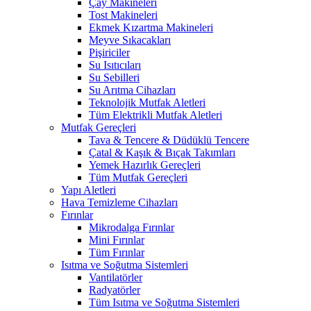
Çay Makineleri
Tost Makineleri
Ekmek Kızartma Makineleri
Meyve Sıkacakları
Pişiriciler
Su Isıtıcıları
Su Sebilleri
Su Arıtma Cihazları
Teknolojik Mutfak Aletleri
Tüm Elektrikli Mutfak Aletleri
Mutfak Gereçleri
Tava & Tencere & Düdüklü Tencere
Çatal & Kaşık & Bıçak Takımları
Yemek Hazırlık Gereçleri
Tüm Mutfak Gereçleri
Yapı Aletleri
Hava Temizleme Cihazları
Fırınlar
Mikrodalga Fırınlar
Mini Fırınlar
Tüm Fırınlar
Isıtma ve Soğutma Sistemleri
Vantilatörler
Radyatörler
Tüm Isıtma ve Soğutma Sistemleri