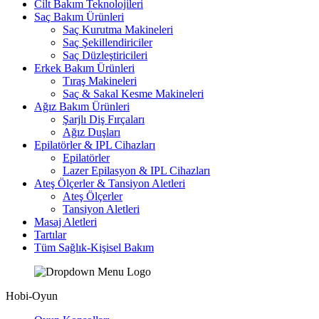
Cilt Bakım Teknolojileri
Saç Bakım Ürünleri
Saç Kurutma Makineleri
Saç Şekillendiriciler
Saç Düzleştiricileri
Erkek Bakım Ürünleri
Tıraş Makineleri
Saç & Sakal Kesme Makineleri
Ağız Bakım Ürünleri
Şarjlı Diş Fırçaları
Ağız Duşları
Epilatörler & IPL Cihazları
Epilatörler
Lazer Epilasyon & IPL Cihazları
Ateş Ölçerler & Tansiyon Aletleri
Ateş Ölçerler
Tansiyon Aletleri
Masaj Aletleri
Tartılar
Tüm Sağlık-Kişisel Bakım
Hobi-Oyun