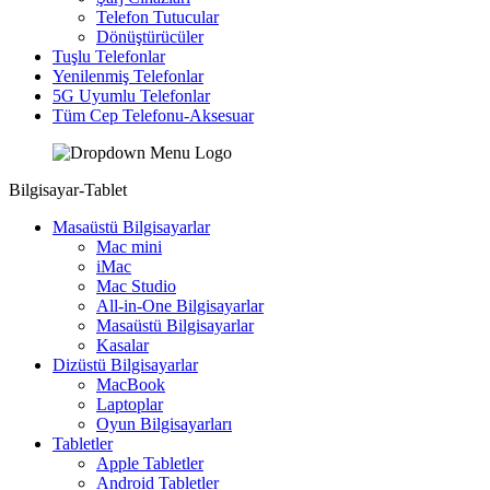
Telefon Tutucular
Dönüştürücüler
Tuşlu Telefonlar
Yenilenmiş Telefonlar
5G Uyumlu Telefonlar
Tüm Cep Telefonu-Aksesuar
Bilgisayar-Tablet
Masaüstü Bilgisayarlar
Mac mini
iMac
Mac Studio
All-in-One Bilgisayarlar
Masaüstü Bilgisayarlar
Kasalar
Dizüstü Bilgisayarlar
MacBook
Laptoplar
Oyun Bilgisayarları
Tabletler
Apple Tabletler
Android Tabletler