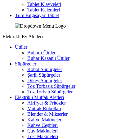
Tablet Klavyeleri
Tablet Kalemleri
Tüm Bilgisayar-Tablet
Elektrikli Ev Aletleri
Ütüler
Buharlı Ütüler
Buhar Kazanlı Ütüler
Süpürgeler
Robot Süpürgeler
Şarjlı Süpürgeler
Dikey Süpürgeler
Toz Torbasız Süpürgeler
Toz Torbalı Süpürgeler
Elektrikli Mutfak Aletleri
Airfryer & Fritözler
Mutfak Robotları
Blender & Mikserler
Kahve Makineleri
Kahve Çeşitleri
Çay Makineleri
Tost Makineleri