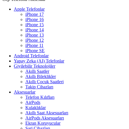
Apple Telefonlar
iPhone 17
iPhone 16
iPhone 15
iPhone 14
iPhone 13
iPhone 12
iPhone 11
iPhone SE
Android Telefonlar
Yapay Zeka (AI) Telefonlar
Giyilebilir Teknolojiler
Akıllı Saatler
Akıllı Bileklikler
Akıllı Çocuk Saatleri
Takip Cihazları
Aksesuarlar
Telefon Kılıfları
AirPods
Kulaklıklar
Akıllı Saat Aksesuarları
AirPods Aksesuarları
Ekran Koruyucular
Şarj Cihazları