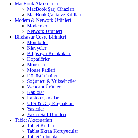
MacBook Aksesuarları
MacBook Şarj Cihazları
MacBook Çanta ve Kılıfları
Modem & Network Ürünleri
Modemler
Network Ürünleri
Bilgisayar Çevre Birimleri
Monitörler
Klavyeler
BiIgisayar Kulaklıkları
Hoparlörler
Mouselar
Mouse Padleri
Dönüştürücüler
Soğutucu & Yükselticiler
Webcam Ürünleri
Kablolar
Laptop Çantaları
UPS & Güç Kaynakları
Yazıcılar
Yazıcı Sarf Ürünleri
Tablet Aksesuarları
Tablet Kılıfları
Tablet Ekran Koruyucular
Tablet Tutucular