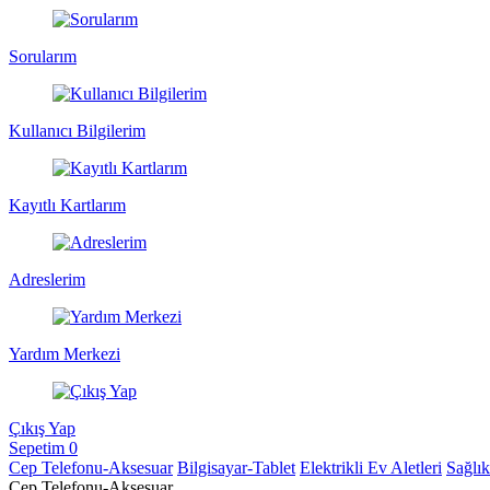
Sorularım
Kullanıcı Bilgilerim
Kayıtlı Kartlarım
Adreslerim
Yardım Merkezi
Çıkış Yap
Sepetim
0
Cep Telefonu-Aksesuar
Bilgisayar-Tablet
Elektrikli Ev Aletleri
Sağlı
Cep Telefonu-Aksesuar