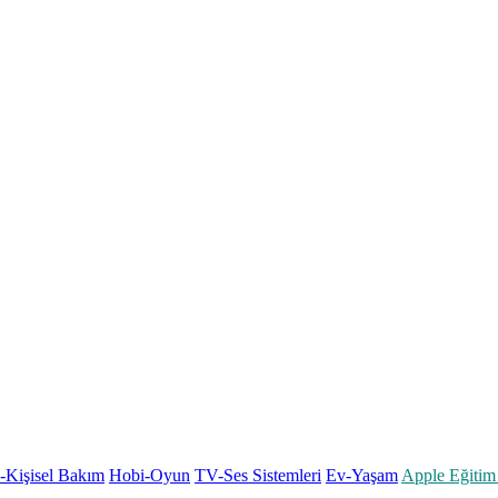
k-Kişisel Bakım
Hobi-Oyun
TV-Ses Sistemleri
Ev-Yaşam
Apple Eğitim