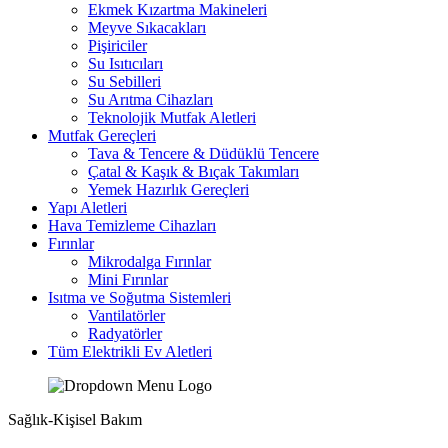
Ekmek Kızartma Makineleri
Meyve Sıkacakları
Pişiriciler
Su Isıtıcıları
Su Sebilleri
Su Arıtma Cihazları
Teknolojik Mutfak Aletleri
Mutfak Gereçleri
Tava & Tencere & Düdüklü Tencere
Çatal & Kaşık & Bıçak Takımları
Yemek Hazırlık Gereçleri
Yapı Aletleri
Hava Temizleme Cihazları
Fırınlar
Mikrodalga Fırınlar
Mini Fırınlar
Isıtma ve Soğutma Sistemleri
Vantilatörler
Radyatörler
Tüm Elektrikli Ev Aletleri
Sağlık-Kişisel Bakım