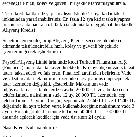
seçeneği ile hızlı, kolay ve güvenli bir şekilde tamamlayabilirsin.
Ticari kredi kartları ile yapılan alışverişlerde 12 aya kadar taksit
imkanından yararlanabilirsiniz. En fazla 12 aya kadar taksit yapma
imkanı olsa da banka bazlı farklı taksit tutarları uygulanabilmektedir.
Alışveriş Kredisi
Sepetini hemen oluşturup Alışveriş Kredisi seçeneği ile ödeme
adımında taksitlendirebilir, hızlı, kolay ve güvenli bir şekilde
işlemlerini gerçekleştirebilirsin.
Paycell Alışveriş Limiti ürününde kredi Turkcell Finansman A.Ş.
(Financell) tarafından tahsis edilmektedir. Krediye ilişkin vade, taksit
tutarı, taksit adedi ve faiz oranı Financell tarafından belirlenir. Vade
ve taksit tutarları tek bir ürün üzerinden hesaplanmış olup sepetteki
tutar üzerinden değişiklik gösterebilir. Maksimum vade
bilgisayarlarda 12, tabletlerde 6 aydır. 20.000 TL ve altındaki cep
telefonlarında maksimum vade 12 ay, 20.000 TL üzerindeki cep
telefonlarında 3 aydır. Örneğin, sepetinizde 22.600 TL ve 19.500 TL
değerinde iki ayrı telefon varsa kullanabileceğiniz maksimum vade 3
aydır. Bu kategoriler haricinde kalan ve 50.001 TL – 100.000 TL
arasında açılacak krediler için vade üst sınırı 24 aydır.
Nasıl Kredi Kullanabilirim ?