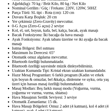
Ağırlık(kg): 70 kg / Brüt Kilo, 80 kg / Net Kilo
Nominal Gerilim / Güç / Frekans: 220V, 120W, 50HZ
Parça Türü: SL tipi - Rota (cm): 120 cm
Duvara Karşı Boşluk: 20 cm
Yer çekimsiz (Zero-Gravity) mevcuttur.
0-G Açısı (Zero-G açısı) 2 seviye
Kol, el, sırt, boyun, kafa, bel, kalça, bacak, ayak masajı
Bacak Fonksiyonu: İki bacağa da hava masajı
Ayak Fonksiyonu: Ayak tabanı üzerine ve iki ayağa da bacak
masajı
Isıtma Bölgesi: Bel ısıtması
Maximum Isı Derecesi: 65°
Otomatik omuz algılama mevcuttur.
Bluetooth özelliği bulunmaktadır.
Bluetooth özelliği sayesinde müzik dinleyebilirsiniz.
Uzaktan Kumanda Tipi: Kristal ekran uzaktan kumandalıdır.
Hazır Mesaj Programları: 6 farklı program (Kadın ve erkek
için boyun & omuzlar, bel &kalça, dinlenme ve uyku, orta yaş
üzeri için hassas masaj özelliği bulunmaktadır.
Masaj Modları: Beş farklı masaj modu (Yoğurma, vurma,
yoğurma ve vurma, vurma, shiatsu)
Hava Masajının Sertlik Seviyesi: 3 seviye
Otomatik Zamanlama: 15 dk.
Hava Masajı Bölgeleri: Omuz 2 adet (4 katman), kol 4 adet (4
katman), ayak 4 adet (4 katman)