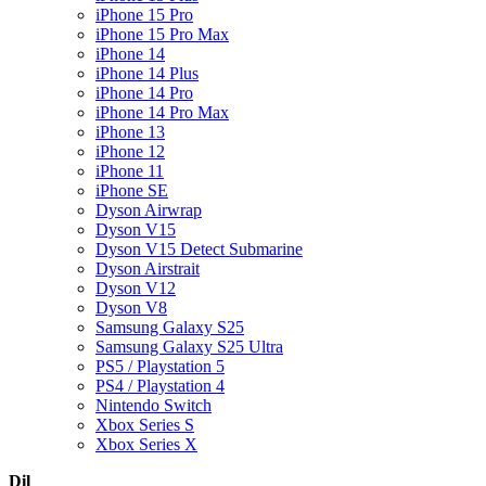
iPhone 15 Pro
iPhone 15 Pro Max
iPhone 14
iPhone 14 Plus
iPhone 14 Pro
iPhone 14 Pro Max
iPhone 13
iPhone 12
iPhone 11
iPhone SE
Dyson Airwrap
Dyson V15
Dyson V15 Detect Submarine
Dyson Airstrait
Dyson V12
Dyson V8
Samsung Galaxy S25
Samsung Galaxy S25 Ultra
PS5 / Playstation 5
PS4 / Playstation 4
Nintendo Switch
Xbox Series S
Xbox Series X
Dil