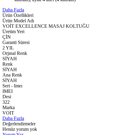
Daha Fazla
Ürün Özellikleri
Ürün Model Adı
VOİT EXCELLENCE MASAJ KOLTUĞU
Üretim Yeri
ÇİN
Garanti Süresi
2 YIL
Orjınal Renk
SİYAH
Renk
SİYAH
Ana Renk
SİYAH
Seri - Imeı
IMEI
Desi
322
Marka
VOIT
Daha Fazla
Değerlendirmeler
Henüz yorum yok
Yorum Yaz