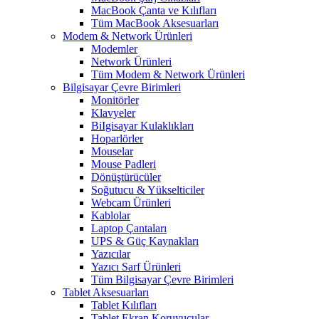
MacBook Çanta ve Kılıfları
Tüm MacBook Aksesuarları
Modem & Network Ürünleri
Modemler
Network Ürünleri
Tüm Modem & Network Ürünleri
Bilgisayar Çevre Birimleri
Monitörler
Klavyeler
BiIgisayar Kulaklıkları
Hoparlörler
Mouselar
Mouse Padleri
Dönüştürücüler
Soğutucu & Yükselticiler
Webcam Ürünleri
Kablolar
Laptop Çantaları
UPS & Güç Kaynakları
Yazıcılar
Yazıcı Sarf Ürünleri
Tüm Bilgisayar Çevre Birimleri
Tablet Aksesuarları
Tablet Kılıfları
Tablet Ekran Koruyucular