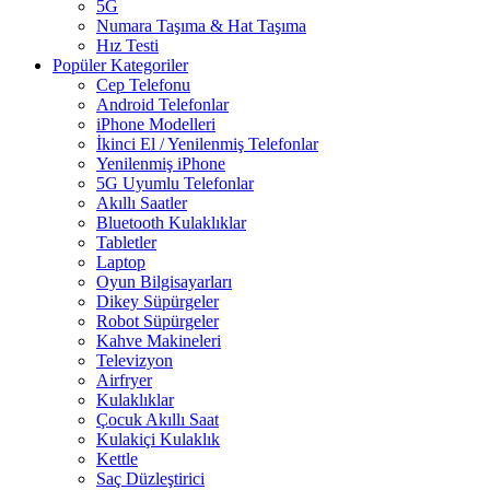
5G
Numara Taşıma & Hat Taşıma
Hız Testi
Popüler Kategoriler
Cep Telefonu
Android Telefonlar
iPhone Modelleri
İkinci El / Yenilenmiş Telefonlar
Yenilenmiş iPhone
5G Uyumlu Telefonlar
Akıllı Saatler
Bluetooth Kulaklıklar
Tabletler
Laptop
Oyun Bilgisayarları
Dikey Süpürgeler
Robot Süpürgeler
Kahve Makineleri
Televizyon
Airfryer
Kulaklıklar
Çocuk Akıllı Saat
Kulakiçi Kulaklık
Kettle
Saç Düzleştirici