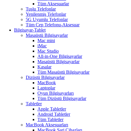
Tüm Aksesuarlar
Tuşlu Telefonlar
Yenilenmiş Telefonlar
5G Uyumlu Telefonlar
Tüm Cep Telefonu-Aksesuar
Bilgisayar-Tablet
Masaüstü Bilgisayarlar
Mac mini
iMac
Mac Studio
All-in-One Bilgisayarlar
Masaüstü Bilgisayarlar
Kasalar
Tüm Masaüstü Bilgisayarlar
Dizüstü Bilgisayarlar
MacBook
Laptoplar
Oyun Bilgisayarları
Tüm Dizüstü Bilgisayarlar
Tabletler
Apple Tabletler
Android Tabletler
Tüm Tabletler
MacBook Aksesuarları
MacBook Şarj Cihazları