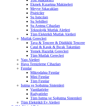
Tost Makineleri
Ekmek Kızartma Makineleri
Meyve Sıkacakları
Pişiriciler
Su Isıtıcıları
Su Sebilleri
Su Arıtma Cihazları
Teknolojik Mutfak Aletleri
Tüm Elektrikli Mutfak Aletleri
Mutfak Gereçleri
Tava & Tencere & Düdüklü Tencere
Çatal & Kaşık & Bıçak Takımları
Yemek Hazırlık Gereçleri
Tüm Mutfak Gereçleri
Yapı Aletleri
Hava Temizleme Cihazları
Fırınlar
Mikrodalga Fırınlar
Mini Fırınlar
Tüm Fırınlar
Isıtma ve Soğutma Sistemleri
Vantilatörler
Radyatörler
Tüm Isıtma ve Soğutma Sistemleri
Tüm Elektrikli Ev Aletleri