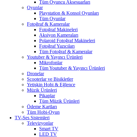
Tüm Oyuncu Aksesuarları
Oyunlar
Playstation & Konsol Oyunları
Tüm Oyunlar
Fotoğraf & Kameralar
Fotoğraf Makineleri
Aksiyon Kameraları
Polaroid Fotoğraf Makineleri
Fotoğraf Yazıcıları
Tüm Fotoğraf & Kameralar
Youtuber & Yayıncı Ürünleri
Mikrofonlar
Tüm Youtuber & Yayıncı Ürünleri
Dronelar
Scooterlar ve Bisikletler
Yetişkin Hobi & Eğlence
Müzik Ürünleri
Pikaplar
Tüm Müzik Ürünleri
Ödeme Kartları
Tüm Hobi-Oyun
TV-Ses Sistemleri
Televizyonlar
Smart TV
LED TV