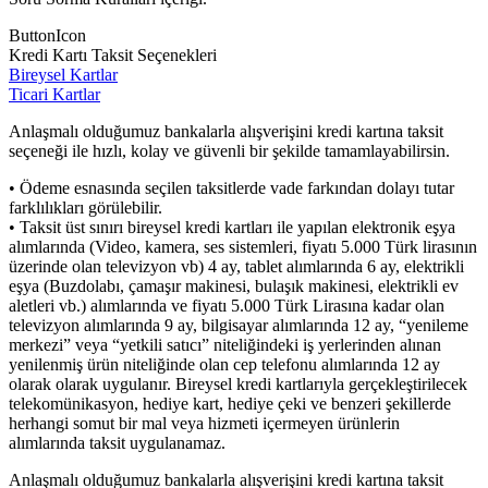
ButtonIcon
Kredi Kartı Taksit Seçenekleri
Bireysel Kartlar
Ticari Kartlar
Anlaşmalı olduğumuz bankalarla alışverişini kredi kartına taksit
seçeneği ile hızlı, kolay ve güvenli bir şekilde tamamlayabilirsin.
• Ödeme esnasında seçilen taksitlerde vade farkından dolayı tutar
farklılıkları görülebilir.
• Taksit üst sınırı bireysel kredi kartları ile yapılan elektronik eşya
alımlarında (Video, kamera, ses sistemleri, fiyatı 5.000 Türk lirasının
üzerinde olan televizyon vb) 4 ay, tablet alımlarında 6 ay, elektrikli
eşya (Buzdolabı, çamaşır makinesi, bulaşık makinesi, elektrikli ev
aletleri vb.) alımlarında ve fiyatı 5.000 Türk Lirasına kadar olan
televizyon alımlarında 9 ay, bilgisayar alımlarında 12 ay, “yenileme
merkezi” veya “yetkili satıcı” niteliğindeki iş yerlerinden alınan
yenilenmiş ürün niteliğinde olan cep telefonu alımlarında 12 ay
olarak olarak uygulanır. Bireysel kredi kartlarıyla gerçekleştirilecek
telekomünikasyon, hediye kart, hediye çeki ve benzeri şekillerde
herhangi somut bir mal veya hizmeti içermeyen ürünlerin
alımlarında taksit uygulanamaz.
Anlaşmalı olduğumuz bankalarla alışverişini kredi kartına taksit