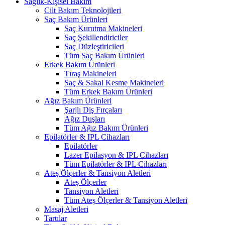
Sağlık-Kişisel Bakım
Cilt Bakım Teknolojileri
Saç Bakım Ürünleri
Saç Kurutma Makineleri
Saç Şekillendiriciler
Saç Düzleştiricileri
Tüm Saç Bakım Ürünleri
Erkek Bakım Ürünleri
Tıraş Makineleri
Saç & Sakal Kesme Makineleri
Tüm Erkek Bakım Ürünleri
Ağız Bakım Ürünleri
Şarjlı Diş Fırçaları
Ağız Duşları
Tüm Ağız Bakım Ürünleri
Epilatörler & IPL Cihazları
Epilatörler
Lazer Epilasyon & IPL Cihazları
Tüm Epilatörler & IPL Cihazları
Ateş Ölçerler & Tansiyon Aletleri
Ateş Ölçerler
Tansiyon Aletleri
Tüm Ateş Ölçerler & Tansiyon Aletleri
Masaj Aletleri
Tartılar