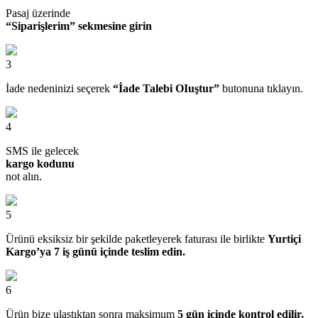
Pasaj üzerinde
“Siparişlerim” sekmesine girin
3
İade nedeninizi seçerek
“İade Talebi OIuştur”
butonuna tıklayın.
4
SMS ile gelecek
kargo kodunu
not alın.
5
Ürünü eksiksiz bir şekilde paketleyerek faturası ile birlikte
Yurtiçi
Kargo’ya 7 iş günü içinde teslim edin.
6
Ürün bize ulaştıktan sonra maksimum
5 gün içinde kontrol edilir,