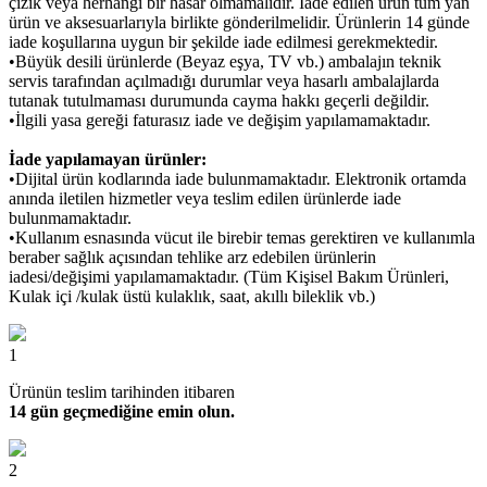
çizik veya herhangi bir hasar olmamalıdır. İade edilen ürün tüm yan
ürün ve aksesuarlarıyla birlikte gönderilmelidir. Ürünlerin 14 günde
iade koşullarına uygun bir şekilde iade edilmesi gerekmektedir.
•Büyük desili ürünlerde (Beyaz eşya, TV vb.) ambalajın teknik
servis tarafından açılmadığı durumlar veya hasarlı ambalajlarda
tutanak tutulmaması durumunda cayma hakkı geçerli değildir.
•İlgili yasa gereği faturasız iade ve değişim yapılamamaktadır.
İade yapılamayan ürünler:
•Dijital ürün kodlarında iade bulunmamaktadır. Elektronik ortamda
anında iletilen hizmetler veya teslim edilen ürünlerde iade
bulunmamaktadır.
•Kullanım esnasında vücut ile birebir temas gerektiren ve kullanımla
beraber sağlık açısından tehlike arz edebilen ürünlerin
iadesi/değişimi yapılamamaktadır. (Tüm Kişisel Bakım Ürünleri,
Kulak içi /kulak üstü kulaklık, saat, akıllı bileklik vb.)
1
Ürünün teslim tarihinden itibaren
14 gün geçmediğine emin olun.
2