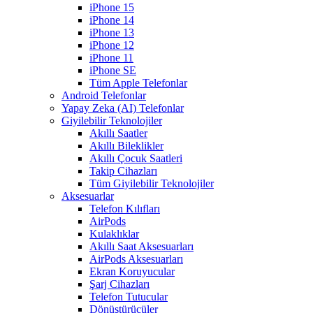
iPhone 15
iPhone 14
iPhone 13
iPhone 12
iPhone 11
iPhone SE
Tüm Apple Telefonlar
Android Telefonlar
Yapay Zeka (AI) Telefonlar
Giyilebilir Teknolojiler
Akıllı Saatler
Akıllı Bileklikler
Akıllı Çocuk Saatleri
Takip Cihazları
Tüm Giyilebilir Teknolojiler
Aksesuarlar
Telefon Kılıfları
AirPods
Kulaklıklar
Akıllı Saat Aksesuarları
AirPods Aksesuarları
Ekran Koruyucular
Şarj Cihazları
Telefon Tutucular
Dönüştürücüler