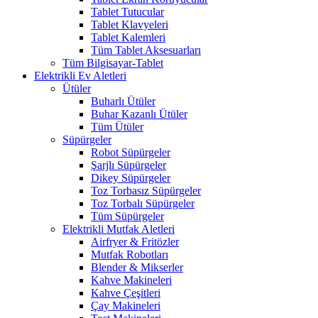
Tablet Tutucular
Tablet Klavyeleri
Tablet Kalemleri
Tüm Tablet Aksesuarları
Tüm Bilgisayar-Tablet
Elektrikli Ev Aletleri
Ütüler
Buharlı Ütüler
Buhar Kazanlı Ütüler
Tüm Ütüler
Süpürgeler
Robot Süpürgeler
Şarjlı Süpürgeler
Dikey Süpürgeler
Toz Torbasız Süpürgeler
Toz Torbalı Süpürgeler
Tüm Süpürgeler
Elektrikli Mutfak Aletleri
Airfryer & Fritözler
Mutfak Robotları
Blender & Mikserler
Kahve Makineleri
Kahve Çeşitleri
Çay Makineleri