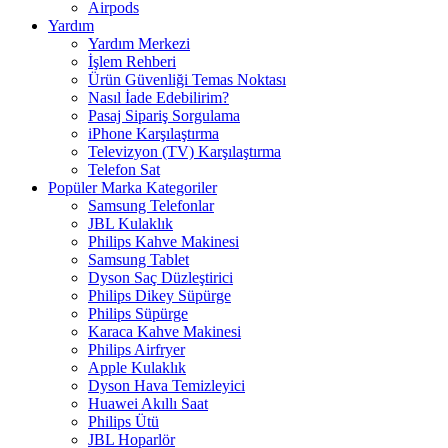
Airpods
Yardım
Yardım Merkezi
İşlem Rehberi
Ürün Güvenliği Temas Noktası
Nasıl İade Edebilirim?
Pasaj Sipariş Sorgulama
iPhone Karşılaştırma
Televizyon (TV) Karşılaştırma
Telefon Sat
Popüler Marka Kategoriler
Samsung Telefonlar
JBL Kulaklık
Philips Kahve Makinesi
Samsung Tablet
Dyson Saç Düzleştirici
Philips Dikey Süpürge
Philips Süpürge
Karaca Kahve Makinesi
Philips Airfryer
Apple Kulaklık
Dyson Hava Temizleyici
Huawei Akıllı Saat
Philips Ütü
JBL Hoparlör