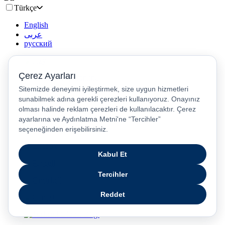
Türkçe
English
عربى
русский