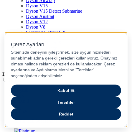
Dyson Airwrap
Dyson V15
Dyson V15 Detect Submarine
Dyson Airstrait
Dyson V12
Dyson V8
Samsung Galaxy S25
Samsung Galaxy S25 Ultra
PS5 / Playstation 5
PS4 / Playstation 4
Nintendo Switch
Xbox Series S
Xbox Series X
Dil
Türkçe
English
عربى
русский