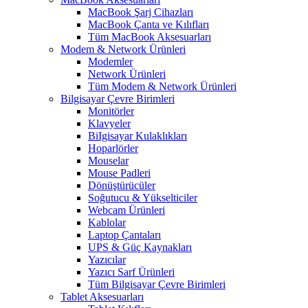
MacBook Şarj Cihazları
MacBook Çanta ve Kılıfları
Tüm MacBook Aksesuarları
Modem & Network Ürünleri
Modemler
Network Ürünleri
Tüm Modem & Network Ürünleri
Bilgisayar Çevre Birimleri
Monitörler
Klavyeler
BiIgisayar Kulaklıkları
Hoparlörler
Mouselar
Mouse Padleri
Dönüştürücüler
Soğutucu & Yükselticiler
Webcam Ürünleri
Kablolar
Laptop Çantaları
UPS & Güç Kaynakları
Yazıcılar
Yazıcı Sarf Ürünleri
Tüm Bilgisayar Çevre Birimleri
Tablet Aksesuarları