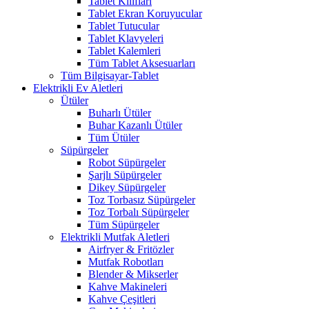
Tablet Kılıfları
Tablet Ekran Koruyucular
Tablet Tutucular
Tablet Klavyeleri
Tablet Kalemleri
Tüm Tablet Aksesuarları
Tüm Bilgisayar-Tablet
Elektrikli Ev Aletleri
Ütüler
Buharlı Ütüler
Buhar Kazanlı Ütüler
Tüm Ütüler
Süpürgeler
Robot Süpürgeler
Şarjlı Süpürgeler
Dikey Süpürgeler
Toz Torbasız Süpürgeler
Toz Torbalı Süpürgeler
Tüm Süpürgeler
Elektrikli Mutfak Aletleri
Airfryer & Fritözler
Mutfak Robotları
Blender & Mikserler
Kahve Makineleri
Kahve Çeşitleri