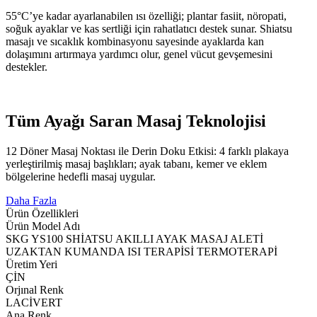
55°C’ye kadar ayarlanabilen ısı özelliği; plantar fasiit, nöropati,
soğuk ayaklar ve kas sertliği için rahatlatıcı destek sunar. Shiatsu
masajı ve sıcaklık kombinasyonu sayesinde ayaklarda kan
dolaşımını artırmaya yardımcı olur, genel vücut gevşemesini
destekler.
Tüm Ayağı Saran Masaj Teknolojisi
12 Döner Masaj Noktası ile Derin Doku Etkisi: 4 farklı plakaya
yerleştirilmiş masaj başlıkları; ayak tabanı, kemer ve eklem
bölgelerine hedefli masaj uygular.
Daha Fazla
Ürün Özellikleri
Ürün Model Adı
SKG YS100 SHİATSU AKILLI AYAK MASAJ ALETİ
UZAKTAN KUMANDA ISI TERAPİSİ TERMOTERAPİ
Üretim Yeri
ÇİN
Orjınal Renk
LACİVERT
Ana Renk