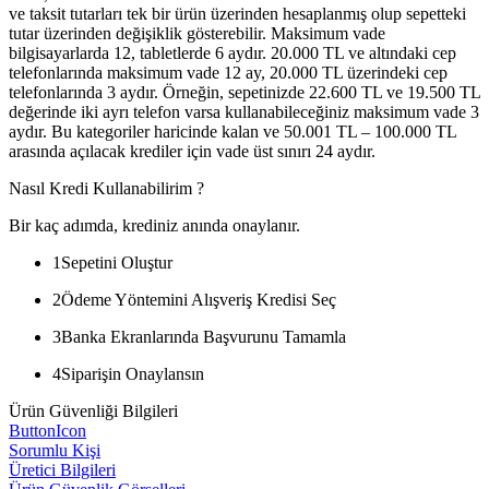
ve taksit tutarları tek bir ürün üzerinden hesaplanmış olup sepetteki
tutar üzerinden değişiklik gösterebilir. Maksimum vade
bilgisayarlarda 12, tabletlerde 6 aydır. 20.000 TL ve altındaki cep
telefonlarında maksimum vade 12 ay, 20.000 TL üzerindeki cep
telefonlarında 3 aydır. Örneğin, sepetinizde 22.600 TL ve 19.500 TL
değerinde iki ayrı telefon varsa kullanabileceğiniz maksimum vade 3
aydır. Bu kategoriler haricinde kalan ve 50.001 TL – 100.000 TL
arasında açılacak krediler için vade üst sınırı 24 aydır.
Nasıl Kredi Kullanabilirim ?
Bir kaç adımda, krediniz anında onaylanır.
1
Sepetini Oluştur
2
Ödeme Yöntemini Alışveriş Kredisi Seç
3
Banka Ekranlarında Başvurunu Tamamla
4
Siparişin Onaylansın
Ürün Güvenliği Bilgileri
ButtonIcon
Sorumlu Kişi
Üretici Bilgileri