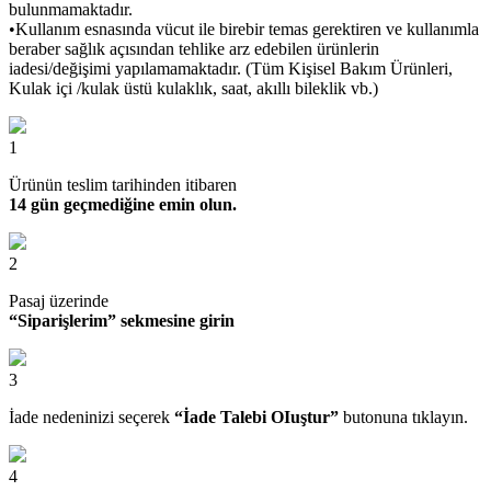
bulunmamaktadır.
•Kullanım esnasında vücut ile birebir temas gerektiren ve kullanımla
beraber sağlık açısından tehlike arz edebilen ürünlerin
iadesi/değişimi yapılamamaktadır. (Tüm Kişisel Bakım Ürünleri,
Kulak içi /kulak üstü kulaklık, saat, akıllı bileklik vb.)
1
Ürünün teslim tarihinden itibaren
14 gün geçmediğine emin olun.
2
Pasaj üzerinde
“Siparişlerim” sekmesine girin
3
İade nedeninizi seçerek
“İade Talebi OIuştur”
butonuna tıklayın.
4