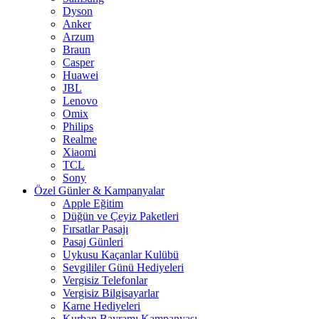
Dyson
Anker
Arzum
Braun
Casper
Huawei
JBL
Lenovo
Omix
Philips
Realme
Xiaomi
TCL
Sony
Özel Günler & Kampanyalar
Apple Eğitim
Düğün ve Çeyiz Paketleri
Fırsatlar Pasajı
Pasaj Günleri
Uykusu Kaçanlar Kulübü
Sevgililer Günü Hediyeleri
Vergisiz Telefonlar
Vergisiz Bilgisayarlar
Karne Hediyeleri
Kurban Bayramı Kampanyası