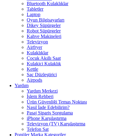
Bluetooth Kulaklıklar
Tabletler
Laptop
Oyun Bilgisayarları
Dikey Süpürgeler
Robot Süpürgeler
Kahve Makineleri
Televizyon
Airfryer
Kulaklıklar
Çocuk Akıllı Saat
Kulakiçi Kulaklık
Kettle
Saç Düzleştirici
Airpods
Yardım
Yardım Merkezi
İşlem Rehberi
Ürün Güvenliği Temas Noktası
Nasıl İade Edebilirim?
Pasaj Sipariş Sorgulama
iPhone Karşılaştırma
Televizyon (TV) Karşılaştırma
Telefon Sat
Popüler Marka Kategoriler