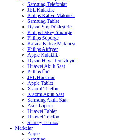
Samsung Telefonlar
JBL Kulaklık
Philips Kahve Makinesi
Samsung Tablet
Dyson Saç Düzleştirici
Philips Dikey Süpürge
Philips Süpürge
Karaca Kahve Makinesi
Philips Airfryer
Apple Kulaklık
Dyson Hava Temizleyici
Huawei Akıllı Saat
Philips Ütü
JBL Hoparlör
Apple Tablet
Xiaomi Telefon
Xiaomi Akıllı Saat
Samsung Akıllı Saat
Asus Laptop
Huawei Tablet
Huawei Telefon
Stanley Termos
Markalar
Apple
Samsung