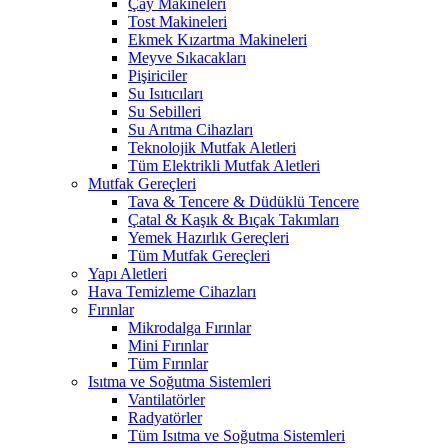
Çay Makineleri
Tost Makineleri
Ekmek Kızartma Makineleri
Meyve Sıkacakları
Pişiriciler
Su Isıtıcıları
Su Sebilleri
Su Arıtma Cihazları
Teknolojik Mutfak Aletleri
Tüm Elektrikli Mutfak Aletleri
Mutfak Gereçleri
Tava & Tencere & Düdüklü Tencere
Çatal & Kaşık & Bıçak Takımları
Yemek Hazırlık Gereçleri
Tüm Mutfak Gereçleri
Yapı Aletleri
Hava Temizleme Cihazları
Fırınlar
Mikrodalga Fırınlar
Mini Fırınlar
Tüm Fırınlar
Isıtma ve Soğutma Sistemleri
Vantilatörler
Radyatörler
Tüm Isıtma ve Soğutma Sistemleri