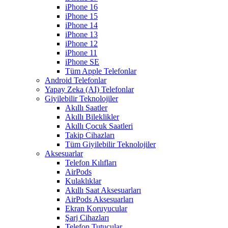
iPhone 16
iPhone 15
iPhone 14
iPhone 13
iPhone 12
iPhone 11
iPhone SE
Tüm Apple Telefonlar
Android Telefonlar
Yapay Zeka (AI) Telefonlar
Giyilebilir Teknolojiler
Akıllı Saatler
Akıllı Bileklikler
Akıllı Çocuk Saatleri
Takip Cihazları
Tüm Giyilebilir Teknolojiler
Aksesuarlar
Telefon Kılıfları
AirPods
Kulaklıklar
Akıllı Saat Aksesuarları
AirPods Aksesuarları
Ekran Koruyucular
Şarj Cihazları
Telefon Tutucular