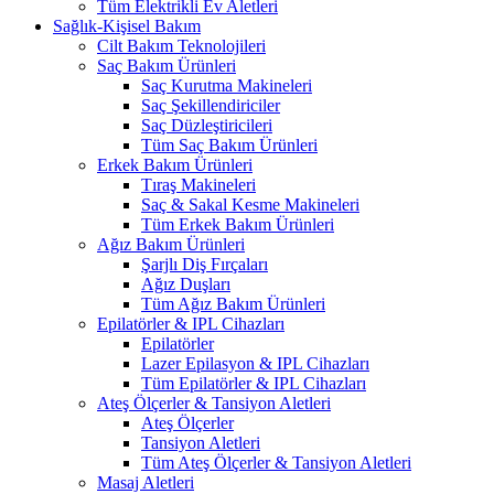
Tüm Elektrikli Ev Aletleri
Sağlık-Kişisel Bakım
Cilt Bakım Teknolojileri
Saç Bakım Ürünleri
Saç Kurutma Makineleri
Saç Şekillendiriciler
Saç Düzleştiricileri
Tüm Saç Bakım Ürünleri
Erkek Bakım Ürünleri
Tıraş Makineleri
Saç & Sakal Kesme Makineleri
Tüm Erkek Bakım Ürünleri
Ağız Bakım Ürünleri
Şarjlı Diş Fırçaları
Ağız Duşları
Tüm Ağız Bakım Ürünleri
Epilatörler & IPL Cihazları
Epilatörler
Lazer Epilasyon & IPL Cihazları
Tüm Epilatörler & IPL Cihazları
Ateş Ölçerler & Tansiyon Aletleri
Ateş Ölçerler
Tansiyon Aletleri
Tüm Ateş Ölçerler & Tansiyon Aletleri
Masaj Aletleri