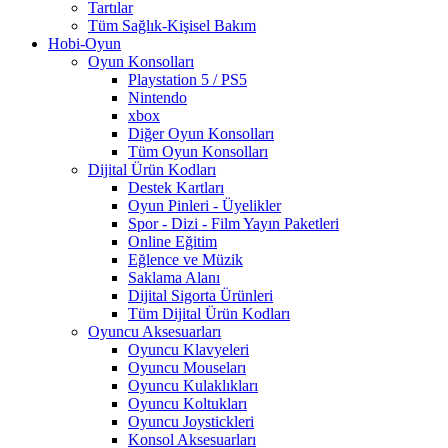
Tartılar
Tüm Sağlık-Kişisel Bakım
Hobi-Oyun
Oyun Konsolları
Playstation 5 / PS5
Nintendo
xbox
Diğer Oyun Konsolları
Tüm Oyun Konsolları
Dijital Ürün Kodları
Destek Kartları
Oyun Pinleri - Üyelikler
Spor - Dizi - Film Yayın Paketleri
Online Eğitim
Eğlence ve Müzik
Saklama Alanı
Dijital Sigorta Ürünleri
Tüm Dijital Ürün Kodları
Oyuncu Aksesuarları
Oyuncu Klavyeleri
Oyuncu Mouseları
Oyuncu Kulaklıkları
Oyuncu Koltukları
Oyuncu Joystickleri
Konsol Aksesuarları