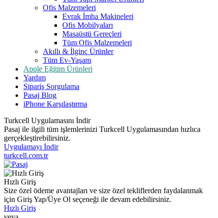
Ofis Malzemeleri
Evrak İmha Makineleri
Ofis Mobilyaları
Masaüstü Gereçleri
Tüm Ofis Malzemeleri
Akıllı & İlginç Ürünler
Tüm Ev-Yaşam
Apple Eğitim Ürünleri
Yardım
Sipariş Sorgulama
Pasaj Blog
iPhone Karşılaştırma
Turkcell Uygulamasını İndir
Pasaj ile ilgili tüm işlemlerinizi Turkcell Uygulamasından hızlıca
gerçekleştirebilirsiniz.
Uygulamayı İndir
turkcell.com.tr
Hızlı Giriş
Size özel ödeme avantajları ve size özel tekliflerden faydalanmak
için Giriş Yap/Üye Ol seçeneği ile devam edebilirsiniz.
Hızlı Giriş
veya