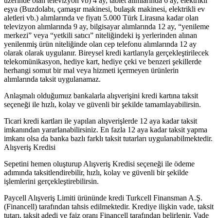
üzerinde olan televizyon vb) 4 ay, tablet alımlarında 6 ay, elektrikli
eşya (Buzdolabı, çamaşır makinesi, bulaşık makinesi, elektrikli ev
aletleri vb.) alımlarında ve fiyatı 5.000 Türk Lirasına kadar olan
televizyon alımlarında 9 ay, bilgisayar alımlarında 12 ay, “yenileme
merkezi” veya “yetkili satıcı” niteliğindeki iş yerlerinden alınan
yenilenmiş ürün niteliğinde olan cep telefonu alımlarında 12 ay
olarak olarak uygulanır. Bireysel kredi kartlarıyla gerçekleştirilecek
telekomünikasyon, hediye kart, hediye çeki ve benzeri şekillerde
herhangi somut bir mal veya hizmeti içermeyen ürünlerin
alımlarında taksit uygulanamaz.
Anlaşmalı olduğumuz bankalarla alışverişini kredi kartına taksit
seçeneği ile hızlı, kolay ve güvenli bir şekilde tamamlayabilirsin.
Ticari kredi kartları ile yapılan alışverişlerde 12 aya kadar taksit
imkanından yararlanabilirsiniz. En fazla 12 aya kadar taksit yapma
imkanı olsa da banka bazlı farklı taksit tutarları uygulanabilmektedir.
Alışveriş Kredisi
Sepetini hemen oluşturup Alışveriş Kredisi seçeneği ile ödeme
adımında taksitlendirebilir, hızlı, kolay ve güvenli bir şekilde
işlemlerini gerçekleştirebilirsin.
Paycell Alışveriş Limiti ürününde kredi Turkcell Finansman A.Ş.
(Financell) tarafından tahsis edilmektedir. Krediye ilişkin vade, taksit
tutarı, taksit adedi ve faiz oranı Financell tarafından belirlenir. Vade