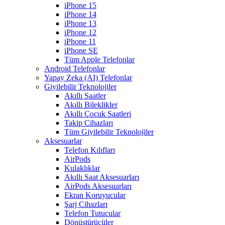
iPhone 15
iPhone 14
iPhone 13
iPhone 12
iPhone 11
iPhone SE
Tüm Apple Telefonlar
Android Telefonlar
Yapay Zeka (AI) Telefonlar
Giyilebilir Teknolojiler
Akıllı Saatler
Akıllı Bileklikler
Akıllı Çocuk Saatleri
Takip Cihazları
Tüm Giyilebilir Teknolojiler
Aksesuarlar
Telefon Kılıfları
AirPods
Kulaklıklar
Akıllı Saat Aksesuarları
AirPods Aksesuarları
Ekran Koruyucular
Şarj Cihazları
Telefon Tutucular
Dönüştürücüler