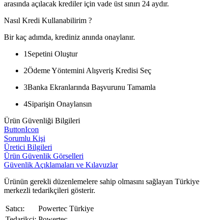
arasında açılacak krediler için vade üst sınırı 24 aydır.
Nasıl Kredi Kullanabilirim ?
Bir kaç adımda, krediniz anında onaylanır.
1
Sepetini Oluştur
2
Ödeme Yöntemini Alışveriş Kredisi Seç
3
Banka Ekranlarında Başvurunu Tamamla
4
Siparişin Onaylansın
Ürün Güvenliği Bilgileri
ButtonIcon
Sorumlu Kişi
Üretici Bilgileri
Ürün Güvenlik Görselleri
Güvenlik Açıklamaları ve Kılavuzlar
Ürünün gerekli düzenlemelere sahip olmasını sağlayan Türkiye
merkezli tedarikçileri gösterir.
Satıcı:
Powertec Türkiye
Tedarikçi:
Powertec