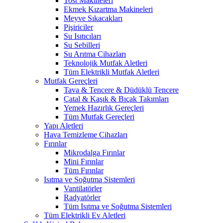
Tost Makineleri
Ekmek Kızartma Makineleri
Meyve Sıkacakları
Pişiriciler
Su Isıtıcıları
Su Sebilleri
Su Arıtma Cihazları
Teknolojik Mutfak Aletleri
Tüm Elektrikli Mutfak Aletleri
Mutfak Gereçleri
Tava & Tencere & Düdüklü Tencere
Çatal & Kaşık & Bıçak Takımları
Yemek Hazırlık Gereçleri
Tüm Mutfak Gereçleri
Yapı Aletleri
Hava Temizleme Cihazları
Fırınlar
Mikrodalga Fırınlar
Mini Fırınlar
Tüm Fırınlar
Isıtma ve Soğutma Sistemleri
Vantilatörler
Radyatörler
Tüm Isıtma ve Soğutma Sistemleri
Tüm Elektrikli Ev Aletleri