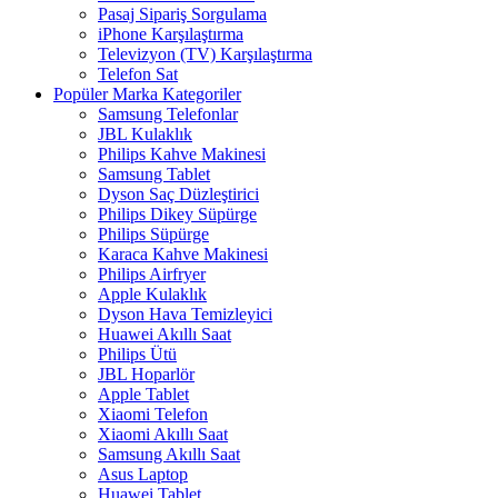
Pasaj Sipariş Sorgulama
iPhone Karşılaştırma
Televizyon (TV) Karşılaştırma
Telefon Sat
Popüler Marka Kategoriler
Samsung Telefonlar
JBL Kulaklık
Philips Kahve Makinesi
Samsung Tablet
Dyson Saç Düzleştirici
Philips Dikey Süpürge
Philips Süpürge
Karaca Kahve Makinesi
Philips Airfryer
Apple Kulaklık
Dyson Hava Temizleyici
Huawei Akıllı Saat
Philips Ütü
JBL Hoparlör
Apple Tablet
Xiaomi Telefon
Xiaomi Akıllı Saat
Samsung Akıllı Saat
Asus Laptop
Huawei Tablet