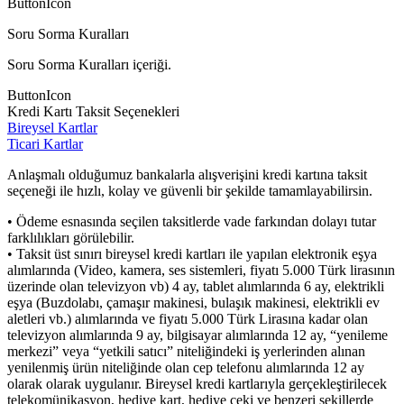
ButtonIcon
Soru Sorma Kuralları
Soru Sorma Kuralları içeriği.
ButtonIcon
Kredi Kartı Taksit Seçenekleri
Bireysel Kartlar
Ticari Kartlar
Anlaşmalı olduğumuz bankalarla alışverişini kredi kartına taksit
seçeneği ile hızlı, kolay ve güvenli bir şekilde tamamlayabilirsin.
• Ödeme esnasında seçilen taksitlerde vade farkından dolayı tutar
farklılıkları görülebilir.
• Taksit üst sınırı bireysel kredi kartları ile yapılan elektronik eşya
alımlarında (Video, kamera, ses sistemleri, fiyatı 5.000 Türk lirasının
üzerinde olan televizyon vb) 4 ay, tablet alımlarında 6 ay, elektrikli
eşya (Buzdolabı, çamaşır makinesi, bulaşık makinesi, elektrikli ev
aletleri vb.) alımlarında ve fiyatı 5.000 Türk Lirasına kadar olan
televizyon alımlarında 9 ay, bilgisayar alımlarında 12 ay, “yenileme
merkezi” veya “yetkili satıcı” niteliğindeki iş yerlerinden alınan
yenilenmiş ürün niteliğinde olan cep telefonu alımlarında 12 ay
olarak olarak uygulanır. Bireysel kredi kartlarıyla gerçekleştirilecek
telekomünikasyon, hediye kart, hediye çeki ve benzeri şekillerde