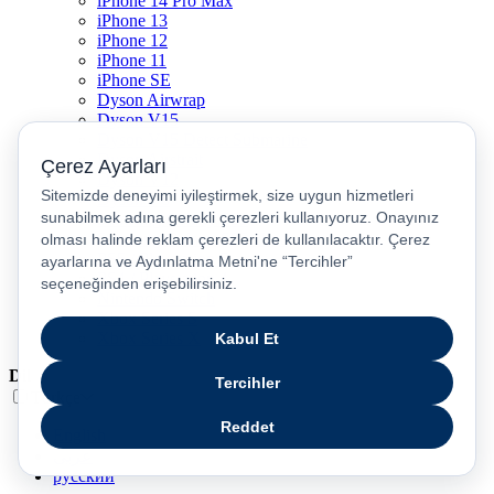
iPhone 14 Pro Max
iPhone 13
iPhone 12
iPhone 11
iPhone SE
Dyson Airwrap
Dyson V15
Dyson V15 Detect Submarine
Dyson Airstrait
Dyson V12
Dyson V8
Samsung Galaxy S25
Samsung Galaxy S25 Ultra
PS5 / Playstation 5
PS4 / Playstation 4
Nintendo Switch
Xbox Series S
Xbox Series X
Dil
Türkçe
English
عربى
русский