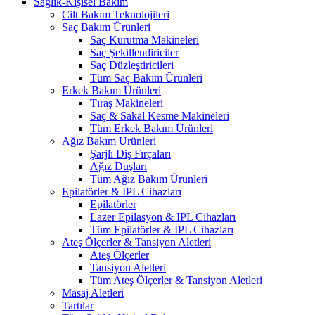
Sağlık-Kişisel Bakım
Cilt Bakım Teknolojileri
Saç Bakım Ürünleri
Saç Kurutma Makineleri
Saç Şekillendiriciler
Saç Düzleştiricileri
Tüm Saç Bakım Ürünleri
Erkek Bakım Ürünleri
Tıraş Makineleri
Saç & Sakal Kesme Makineleri
Tüm Erkek Bakım Ürünleri
Ağız Bakım Ürünleri
Şarjlı Diş Fırçaları
Ağız Duşları
Tüm Ağız Bakım Ürünleri
Epilatörler & IPL Cihazları
Epilatörler
Lazer Epilasyon & IPL Cihazları
Tüm Epilatörler & IPL Cihazları
Ateş Ölçerler & Tansiyon Aletleri
Ateş Ölçerler
Tansiyon Aletleri
Tüm Ateş Ölçerler & Tansiyon Aletleri
Masaj Aletleri
Tartılar