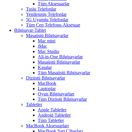
Tüm Aksesuarlar
Tuşlu Telefonlar
Yenilenmiş Telefonlar
5G Uyumlu Telefonlar
Tüm Cep Telefonu-Aksesuar
Bilgisayar-Tablet
Masaüstü Bilgisayarlar
Mac mini
iMac
Mac Studio
All-in-One Bilgisayarlar
Masaüstü Bilgisayarlar
Kasalar
Tüm Masaüstü Bilgisayarlar
Dizüstü Bilgisayarlar
MacBook
Laptoplar
Oyun Bilgisayarları
Tüm Dizüstü Bilgisayarlar
Tabletler
Apple Tabletler
Android Tabletler
Tüm Tabletler
MacBook Aksesuarları
MacBook Şarj Cihazları