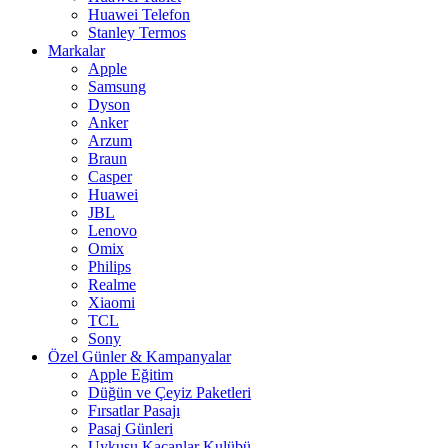
Huawei Telefon
Stanley Termos
Markalar
Apple
Samsung
Dyson
Anker
Arzum
Braun
Casper
Huawei
JBL
Lenovo
Omix
Philips
Realme
Xiaomi
TCL
Sony
Özel Günler & Kampanyalar
Apple Eğitim
Düğün ve Çeyiz Paketleri
Fırsatlar Pasajı
Pasaj Günleri
Uykusu Kaçanlar Kulübü