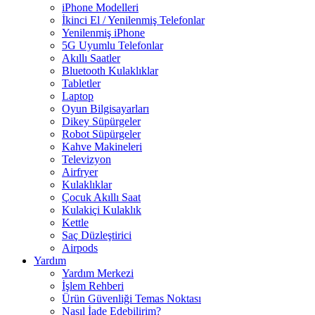
iPhone Modelleri
İkinci El / Yenilenmiş Telefonlar
Yenilenmiş iPhone
5G Uyumlu Telefonlar
Akıllı Saatler
Bluetooth Kulaklıklar
Tabletler
Laptop
Oyun Bilgisayarları
Dikey Süpürgeler
Robot Süpürgeler
Kahve Makineleri
Televizyon
Airfryer
Kulaklıklar
Çocuk Akıllı Saat
Kulakiçi Kulaklık
Kettle
Saç Düzleştirici
Airpods
Yardım
Yardım Merkezi
İşlem Rehberi
Ürün Güvenliği Temas Noktası
Nasıl İade Edebilirim?