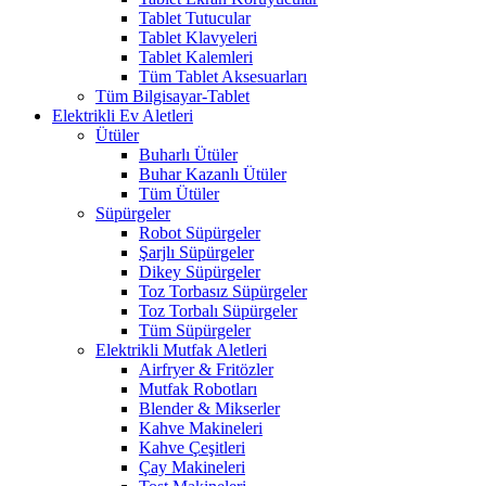
Tablet Tutucular
Tablet Klavyeleri
Tablet Kalemleri
Tüm Tablet Aksesuarları
Tüm Bilgisayar-Tablet
Elektrikli Ev Aletleri
Ütüler
Buharlı Ütüler
Buhar Kazanlı Ütüler
Tüm Ütüler
Süpürgeler
Robot Süpürgeler
Şarjlı Süpürgeler
Dikey Süpürgeler
Toz Torbasız Süpürgeler
Toz Torbalı Süpürgeler
Tüm Süpürgeler
Elektrikli Mutfak Aletleri
Airfryer & Fritözler
Mutfak Robotları
Blender & Mikserler
Kahve Makineleri
Kahve Çeşitleri
Çay Makineleri