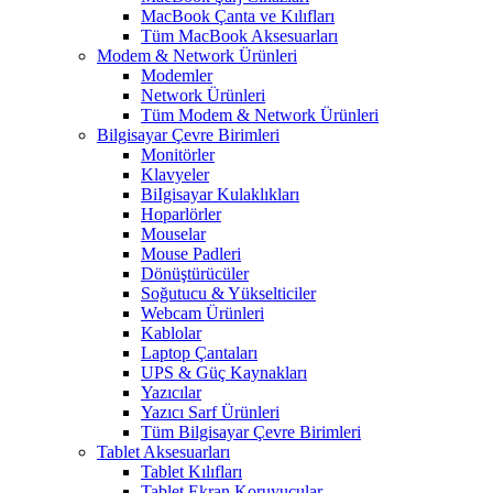
MacBook Çanta ve Kılıfları
Tüm MacBook Aksesuarları
Modem & Network Ürünleri
Modemler
Network Ürünleri
Tüm Modem & Network Ürünleri
Bilgisayar Çevre Birimleri
Monitörler
Klavyeler
BiIgisayar Kulaklıkları
Hoparlörler
Mouselar
Mouse Padleri
Dönüştürücüler
Soğutucu & Yükselticiler
Webcam Ürünleri
Kablolar
Laptop Çantaları
UPS & Güç Kaynakları
Yazıcılar
Yazıcı Sarf Ürünleri
Tüm Bilgisayar Çevre Birimleri
Tablet Aksesuarları
Tablet Kılıfları
Tablet Ekran Koruyucular