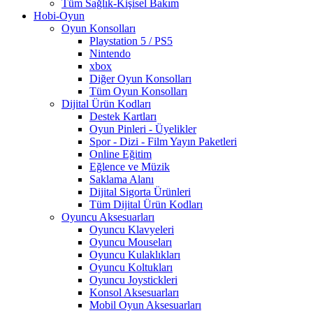
Tüm Sağlık-Kişisel Bakım
Hobi-Oyun
Oyun Konsolları
Playstation 5 / PS5
Nintendo
xbox
Diğer Oyun Konsolları
Tüm Oyun Konsolları
Dijital Ürün Kodları
Destek Kartları
Oyun Pinleri - Üyelikler
Spor - Dizi - Film Yayın Paketleri
Online Eğitim
Eğlence ve Müzik
Saklama Alanı
Dijital Sigorta Ürünleri
Tüm Dijital Ürün Kodları
Oyuncu Aksesuarları
Oyuncu Klavyeleri
Oyuncu Mouseları
Oyuncu Kulaklıkları
Oyuncu Koltukları
Oyuncu Joystickleri
Konsol Aksesuarları
Mobil Oyun Aksesuarları