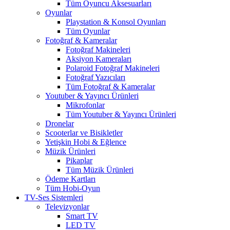
Tüm Oyuncu Aksesuarları
Oyunlar
Playstation & Konsol Oyunları
Tüm Oyunlar
Fotoğraf & Kameralar
Fotoğraf Makineleri
Aksiyon Kameraları
Polaroid Fotoğraf Makineleri
Fotoğraf Yazıcıları
Tüm Fotoğraf & Kameralar
Youtuber & Yayıncı Ürünleri
Mikrofonlar
Tüm Youtuber & Yayıncı Ürünleri
Dronelar
Scooterlar ve Bisikletler
Yetişkin Hobi & Eğlence
Müzik Ürünleri
Pikaplar
Tüm Müzik Ürünleri
Ödeme Kartları
Tüm Hobi-Oyun
TV-Ses Sistemleri
Televizyonlar
Smart TV
LED TV