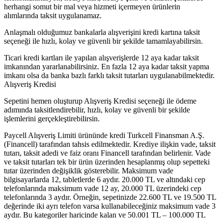
herhangi somut bir mal veya hizmeti içermeyen ürünlerin
alımlarında taksit uygulanamaz.
Anlaşmalı olduğumuz bankalarla alışverişini kredi kartına taksit
seçeneği ile hızlı, kolay ve güvenli bir şekilde tamamlayabilirsin.
Ticari kredi kartları ile yapılan alışverişlerde 12 aya kadar taksit
imkanından yararlanabilirsiniz. En fazla 12 aya kadar taksit yapma
imkanı olsa da banka bazlı farklı taksit tutarları uygulanabilmektedir.
Alışveriş Kredisi
Sepetini hemen oluşturup Alışveriş Kredisi seçeneği ile ödeme
adımında taksitlendirebilir, hızlı, kolay ve güvenli bir şekilde
işlemlerini gerçekleştirebilirsin.
Paycell Alışveriş Limiti ürününde kredi Turkcell Finansman A.Ş.
(Financell) tarafından tahsis edilmektedir. Krediye ilişkin vade, taksit
tutarı, taksit adedi ve faiz oranı Financell tarafından belirlenir. Vade
ve taksit tutarları tek bir ürün üzerinden hesaplanmış olup sepetteki
tutar üzerinden değişiklik gösterebilir. Maksimum vade
bilgisayarlarda 12, tabletlerde 6 aydır. 20.000 TL ve altındaki cep
telefonlarında maksimum vade 12 ay, 20.000 TL üzerindeki cep
telefonlarında 3 aydır. Örneğin, sepetinizde 22.600 TL ve 19.500 TL
değerinde iki ayrı telefon varsa kullanabileceğiniz maksimum vade 3
aydır. Bu kategoriler haricinde kalan ve 50.001 TL – 100.000 TL